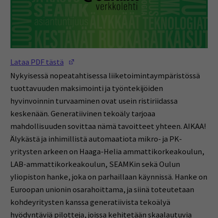
(Opens in a new window)
Lataa PDF tästä
Nykyisessä nopeatahtisessa liiketoimintaympäristössä
tuottavuuden maksimointi ja työntekijöiden
hyvinvoinnin turvaaminen ovat usein ristiriidassa
keskenään. Generatiivinen tekoäly tarjoaa
mahdollisuuden sovittaa nämä tavoitteet yhteen. AIKAA!
Älykästä ja inhimillistä automaatiota mikro- ja PK-
yritysten arkeen on Haaga-Helia ammattikorkeakoulun,
LAB-ammattikorkeakoulun, SEAMKin sekä Oulun
yliopiston hanke, joka on parhaillaan käynnissä. Hanke on
Euroopan unionin osarahoittama, ja siinä toteutetaan
kohdeyritysten kanssa generatiivista tekoälyä
hyödyntäviä pilotteja, joissa kehitetään skaalautuvia