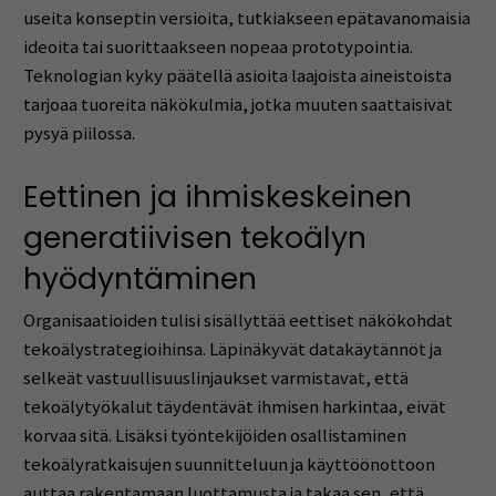
useita konseptin versioita, tutkiakseen epätavanomaisia
ideoita tai suorittaakseen nopeaa prototypointia.
Teknologian kyky päätellä asioita laajoista aineistoista
tarjoaa tuoreita näkökulmia, jotka muuten saattaisivat
pysyä piilossa.
Eettinen ja ihmiskeskeinen
generatiivisen tekoälyn
hyödyntäminen
Organisaatioiden tulisi sisällyttää eettiset näkökohdat
tekoälystrategioihinsa. Läpinäkyvät datakäytännöt ja
selkeät vastuullisuuslinjaukset varmistavat, että
tekoälytyökalut täydentävät ihmisen harkintaa, eivät
korvaa sitä. Lisäksi työntekijöiden osallistaminen
tekoälyratkaisujen suunnitteluun ja käyttöönottoon
auttaa rakentamaan luottamusta ja takaa sen, että