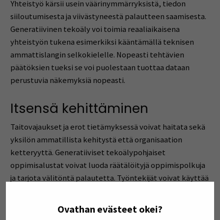
Yhteistyö kärsii usein väärinymmärryksistä, tiedon
siiloutumisesta ja viivästyneestä palautteen saamisesta.
Generatiivinen tekoäly voi toimia reaaliaikaisena
yhteistyön tukena esimerkiksi kääntämällä teknisen
ammattislangin selkokielelle. Nopeasti tehtävien
päätöksien tueksi se voi puolestaan tuottaa dataan
perustuvia näkemyksiä nopeasti.
Itsensä kehittäminen
Taitovajaukset ja erot tietämyksessä voivat haitata sekä
yksilön ammatillista kehitystä että organisaation
ketteryyttä. Generatiiviset tekoälypohjaiset
oppimisalustat voivat luoda räätälöityjä oppimispolkuja
ja tarjota välitöntä palautetta. Työntekijät voivat käyttää
näitä resursseja omaan tahtiinsa ja tarpeidensa mukaan.
Ovathan evästeet okei?
Henkisen hyvinvoinnin