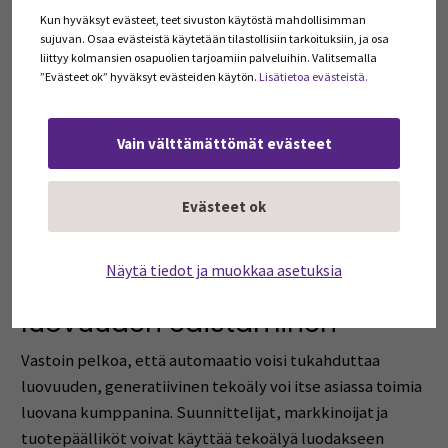
Kun hyväksyt evästeet, teet sivuston käytöstä mahdollisimman
tukeminen
sujuvan. Osaa evästeistä käytetään tilastollisiin tarkoituksiin, ja osa
liittyy kolmansien osapuolien tarjoamiin palveluihin. Valitsemalla
Tekoälypohjainen analytiikka voi seurata työkuorman
”Evästeet ok” hyväksyt evästeiden käytön.
Lisätietoa evästeistä.
jakautumista paljastaen ylikuormituksen ennen kuin se
muuttuu haitalliseksi. Hallinnoimalla ennakoivasti työn
Vain välttämättömät evästeet
henkistä kuormitusta organisaatiot voivat luoda
ympäristöjä, joissa työntekijät eivät pala loppuun. Tämä
vaatii organisaatioilta joustavuutta ja työntekijöiden
Evästeet ok
jaksamisen täytyy olla prioriteettina.
Näytä tiedot ja muokkaa asetuksia
Innovaatiivisuuden ja
luovuuden edistäminen
Vastoin pelkoa, että automaatio voisi tukahduttaa
luovuuden, generatiivinen tekoäly voi itse asiassa toimia
luovana kumppanina. Suunnittelijat, markkinoijat ja
tuotepäälliköt voivat käyttää tekoälyä luodakseen