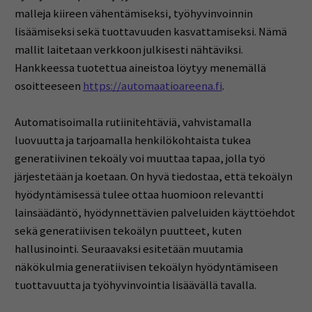
malleja kiireen vähentämiseksi, työhyvinvoinnin
lisäämiseksi sekä tuottavuuden kasvattamiseksi. Nämä
mallit laitetaan verkkoon julkisesti nähtäviksi.
Hankkeessa tuotettua aineistoa löytyy menemällä
osoitteeseen
https://automaatioareena.fi
.
Automatisoimalla rutiinitehtäviä, vahvistamalla
luovuutta ja tarjoamalla henkilökohtaista tukea
generatiivinen tekoäly voi muuttaa tapaa, jolla työ
järjestetään ja koetaan. On hyvä tiedostaa, että tekoälyn
hyödyntämisessä tulee ottaa huomioon relevantti
lainsäädäntö, hyödynnettävien palveluiden käyttöehdot
sekä generatiivisen tekoälyn puutteet, kuten
hallusinointi. Seuraavaksi esitetään muutamia
näkökulmia generatiivisen tekoälyn hyödyntämiseen
tuottavuutta ja työhyvinvointia lisäävällä tavalla.