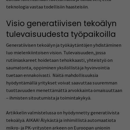
teknologia vastaa todellisiin haasteisiin.
Visio generatiivisen tekoälyn
tulevaisuudesta työpaikoilla
Generatiivisen tekoälyn ja työkäytäntöjen yhdistäminen
luo mielenkiintoisen vision. Tulevaisuuden, jossa
rutiiniaskareet hoidetaan tehokkaasti, yhteistyö on
saumatonta, oppiminen yksilöllistä ja hyvinvointia
tuetaan ennakoivasti. Näitä mahdollisuuksia
hyödyntämällä yritykset voivat saavuttaa suuremman
tuottavuuden menettämättä arvokkainta omaisuuttaan
– ihmisten sitoutumista ja toimintakykyä.
Artikkelin valmistelussa on hyödynnetty generatiivista
tekoälyä. AIKAA! Älykästä ja inhimillistä automaatiota
mikro- ja PK-yritysten arkeen on Euroopan unionin