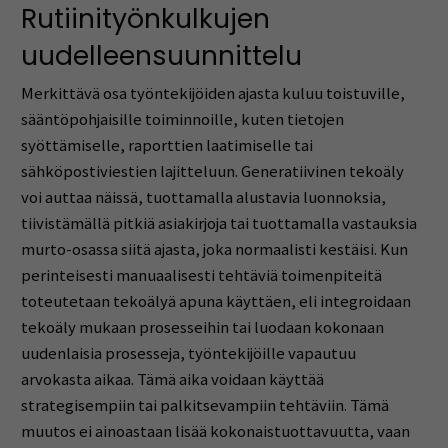
Rutiinityönkulkujen
uudelleensuunnittelu
Merkittävä osa työntekijöiden ajasta kuluu toistuville,
sääntöpohjaisille toiminnoille, kuten tietojen
syöttämiselle, raporttien laatimiselle tai
sähköpostiviestien lajitteluun. Generatiivinen tekoäly
voi auttaa näissä, tuottamalla alustavia luonnoksia,
tiivistämällä pitkiä asiakirjoja tai tuottamalla vastauksia
murto-osassa siitä ajasta, joka normaalisti kestäisi. Kun
perinteisesti manuaalisesti tehtäviä toimenpiteitä
toteutetaan tekoälyä apuna käyttäen, eli integroidaan
tekoäly mukaan prosesseihin tai luodaan kokonaan
uudenlaisia prosesseja, työntekijöille vapautuu
arvokasta aikaa. Tämä aika voidaan käyttää
strategisempiin tai palkitsevampiin tehtäviin. Tämä
muutos ei ainoastaan lisää kokonaistuottavuutta, vaan