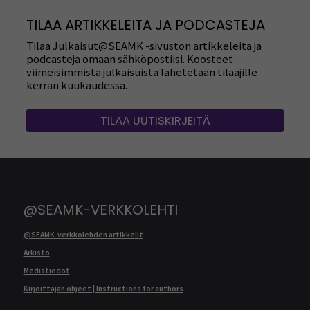
TILAA ARTIKKELEITA JA PODCASTEJA
Tilaa Julkaisut@SEAMK -sivuston artikkeleita ja
podcasteja omaan sähköpostiisi. Koosteet
viimeisimmistä julkaisuista lähetetään tilaajille
kerran kuukaudessa.
TILAA UUTISKIRJEITÄ
@SEAMK-VERKKOLEHTI
@SEAMK-verkkolehden artikkelit
Arkisto
Mediatiedot
Kirjoittajan ohjeet | Instructions for authors