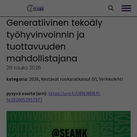
Siirry
sisältöön
Avaa
Generatiivinen tekoäly
työhyvinvoinnin ja
tuottavuuden
mahdollistajana
29 touko 2026
kategoria:
2026
,
Kestävät ruokaratkaisut (V)
,
Verkkolehti
pysyvä osoite (urn):
https://urn.fi/URN:NBN:fi-
fe2026052957977