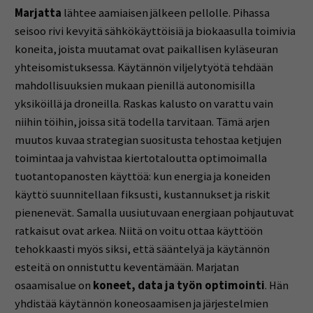
Marjatta
lähtee aamiaisen jälkeen pellolle. Pihassa
seisoo rivi kevyitä sähkökäyttöisiä ja biokaasulla toimivia
koneita, joista muutamat ovat paikallisen kyläseuran
yhteisomistuksessa. Käytännön viljelytyötä tehdään
mahdollisuuksien mukaan pienillä autonomisilla
yksiköillä ja droneilla. Raskas kalusto on varattu vain
niihin töihin, joissa sitä todella tarvitaan. Tämä arjen
muutos kuvaa strategian suositusta tehostaa ketjujen
toimintaa ja vahvistaa kiertotaloutta optimoimalla
tuotantopanosten käyttöä: kun energia ja koneiden
käyttö suunnitellaan fiksusti, kustannukset ja riskit
pienenevät. Samalla uusiutuvaan energiaan pohjautuvat
ratkaisut ovat arkea. Niitä on voitu ottaa käyttöön
tehokkaasti myös siksi, että sääntelyä ja käytännön
esteitä on onnistuttu keventämään. Marjatan
osaamisalue on
koneet, data ja työn optimointi
. Hän
yhdistää käytännön koneosaamisen ja järjestelmien