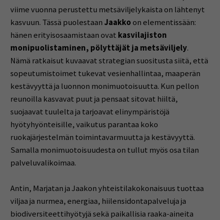
viime vuonna perustettu metsäviljelykaista on lähtenyt
kasvuun. Tässä puolestaan
Jaakko
on elementissään:
hänen erityisosaamistaan ovat
kasvilajiston
monipuolistaminen, pölyttäjät ja metsäviljely
.
Nämä ratkaisut kuvaavat strategian suositusta siitä, että
sopeutumistoimet tukevat vesienhallintaa, maaperän
kestävyyttä ja luonnon monimuotoisuutta. Kun pellon
reunoilla kasvavat puut ja pensaat sitovat hiiltä,
suojaavat tuulelta ja tarjoavat elinympäristöjä
hyötyhyönteisille, vaikutus parantaa koko
ruokajärjestelmän toimintavarmuutta ja kestävyyttä.
Samalla monimuotoisuudesta on tullut myös osa tilan
palveluvalikoimaa.
Antin, Marjatan ja Jaakon yhteistilakokonaisuus tuottaa
viljaa ja nurmea, energiaa, hiilensidontapalveluja ja
biodiversiteettihyötyjä sekä paikallisia raaka-aineita