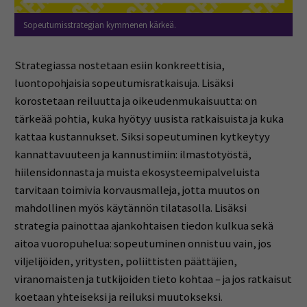
Sopeutumisstrategian kymmenen kärkeä.
Strategiassa nostetaan esiin konkreettisia,
luontopohjaisia sopeutumisratkaisuja. Lisäksi
korostetaan reiluutta ja oikeudenmukaisuutta: on
tärkeää pohtia, kuka hyötyy uusista ratkaisuista ja kuka
kattaa kustannukset. Siksi sopeutuminen kytkeytyy
kannattavuuteen ja kannustimiin: ilmastotyöstä,
hiilensidonnasta ja muista ekosysteemipalveluista
tarvitaan toimivia korvausmalleja, jotta muutos on
mahdollinen myös käytännön tilatasolla. Lisäksi
strategia painottaa ajankohtaisen tiedon kulkua sekä
aitoa vuoropuhelua: sopeutuminen onnistuu vain, jos
viljelijöiden, yritysten, poliittisten päättäjien,
viranomaisten ja tutkijoiden tieto kohtaa – ja jos ratkaisut
koetaan yhteiseksi ja reiluksi muutokseksi.