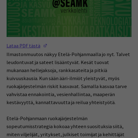
(Opens in a new window)
Lataa PDF tästä
Ilmastonmuutos näkyy Etelä-Pohjanmaalla jo nyt. Talvet
leudontuvat ja sateet lisääntyvät. Kesät tuovat
mukanaan hellejaksoja, rankkasateita ja pitkiä
kuivuuskausia. Kun sään ääri-ilmiöt yleistyvät, myös
ruokajärjestelmän riskit kasvavat. Samalla kasvaa tarve
vahvistaa ennakointia, vesienhallintaa, maaperän
kestävyyttä, kannattavuutta ja reilua yhteistyötä.
Etelä-Pohjanmaan ruokajärjestelmän
sopeutumisstrategia kokoaa yhteen suosituksia siitä,
miten viljelijät, yritykset, julkiset toimijat ja kehittäjät