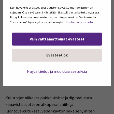
Lounaaksi syödään tilan omista raaka-aineista tehtyä
Kun hyväksyt evästeet, teet sivuston käytöstä mahdollisimman
ruokaa: perunaa, härkäpapupohjaista kastiketta,
sujuvan. Osaa evästeistä käytetään tilastollisiin tarkoituksiin, ja osa
liittyy kolmansien osapuolien tarjoamiin palveluihin. Valitsemalla
hapatettuja kasviksia, lähimeijerin tuotetta ja ruisleipää,
”Evästeet ok” hyväksyt evästeiden käytön.
Lisätietoa evästeistä.
jonka vilja on kasvanut muutaman kilometrin päässä.
Samantyyppistä ruokaa syödään päiväkodeissa,
kouluissa ja työpaikkaruokaloissa eri puolilla maailmaa.
Vain välttämättömät evästeet
Lihaa pidetään arvossa ja korkealaatuisena herkkuna.
Lihan tuottamisen taustalla oleva työ tunnetaan ja
Evästeet ok
tunnustetaan. Päästöjä on saatu erilaisten
ratkaisumallien yhdistelmällä merkittävästi
Näytä tiedot ja muokkaa asetuksia
vähennettyä. Etelä-Pohjanmaa vie ruokaa maailmalle,
mutta vienti perustuu vahvaan alueelliseen
ruokaturvaan.
Kuluttajat näkevät pakkauksista ja digitaalisista
kanavista tuotteen alkuperän, hiili- ja
luontovaikutukset, vedenkäytön sekä sen, miten