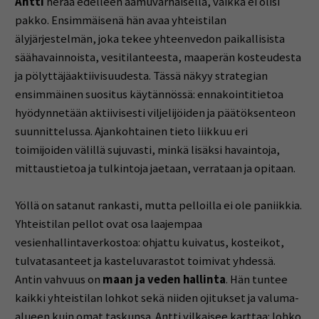
Antti
herää edelleen aamuvarhaisella, vaikka ei olisi
pakko. Ensimmäisenä hän avaa yhteistilan
älyjärjestelmän, joka tekee yhteenvedon paikallisista
säähavainnoista, vesitilanteesta, maaperän kosteudesta
ja pölyttäjäaktiivisuudesta. Tässä näkyy strategian
ensimmäinen suositus käytännössä: ennakointitietoa
hyödynnetään aktiivisesti viljelijöiden ja päätöksenteon
suunnittelussa. Ajankohtainen tieto liikkuu eri
toimijoiden välillä sujuvasti, minkä lisäksi havaintoja,
mittaustietoa ja tulkintoja jaetaan, verrataan ja opitaan.
Yöllä on satanut rankasti, mutta pelloilla ei ole paniikkia.
Yhteistilan pellot ovat osa laajempaa
vesienhallintaverkostoa: ohjattu kuivatus, kosteikot,
tulvatasanteet ja kasteluvarastot toimivat yhdessä.
Antin vahvuus on
maan ja veden hallinta
. Hän tuntee
kaikki yhteistilan lohkot sekä niiden ojitukset ja valuma-
alueen kuin omat taskunsa. Antti vilkaisee karttaa: lohko