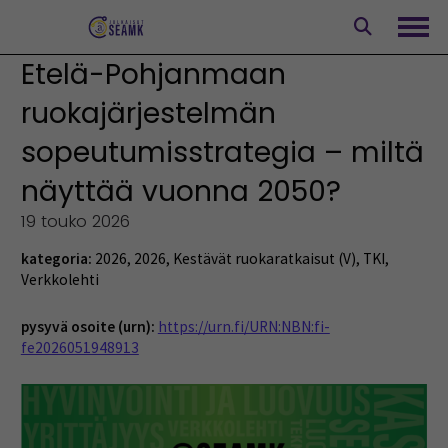
Siirry
sisältöön
Avaa
Etelä-Pohjanmaan
ruokajärjestelmän
sopeutumisstrategia – miltä
näyttää vuonna 2050?
19 touko 2026
kategoria:
2026
,
2026
,
Kestävät ruokaratkaisut (V)
,
TKI
,
Verkkolehti
pysyvä osoite (urn):
https://urn.fi/URN:NBN:fi-
fe2026051948913