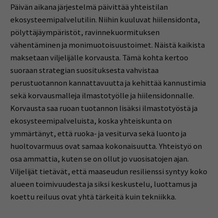
Päivän aikana järjestelmä päivittää yhteistilan
ekosysteemipalvelutilin. Niihin kuuluvat hiilensidonta,
pölyttäjäympäristöt, ravinnekuormituksen
vähentäminen ja monimuotoisuustoimet. Näistä kaikista
maksetaan viljelijälle korvausta. Tämä kohta kertoo
suoraan strategian suosituksesta vahvistaa
perustuotannon kannattavuutta ja kehittää kannustimia
sekä korvausmalleja ilmastotyölle ja hiilensidonnalle.
Korvausta saa ruoan tuotannon lisäksi ilmastotyöstä ja
ekosysteemipalveluista, koska yhteiskunta on
ymmärtänyt, että ruoka- ja vesiturva sekä luonto ja
huoltovarmuus ovat samaa kokonaisuutta. Yhteistyö on
osa ammattia, kuten se on ollut jo vuosisatojen ajan.
Viljelijät tietävät, että maaseudun resilienssi syntyy koko
alueen toimivuudesta ja siksi keskustelu, luottamus ja
koettu reiluus ovat yhtä tärkeitä kuin tekniikka.