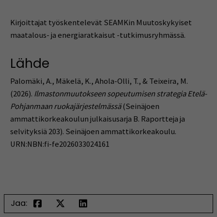
Kirjoittajat työskentelevät SEAMKin Muutoskykyiset
maatalous- ja energiaratkaisut -tutkimusryhmässä.
Lähde
Palomäki, A., Mäkelä, K., Ahola-Olli, T., & Teixeira, M.
(2026).
Ilmastonmuutokseen sopeutumisen strategia Etelä-
Pohjanmaan ruokajärjestelmässä
(Seinäjoen
ammattikorkeakoulun julkaisusarja B. Raportteja ja
selvityksiä 203). Seinäjoen ammattikorkeakoulu.
URN:NBN:fi-fe2026033024161
Jaa: