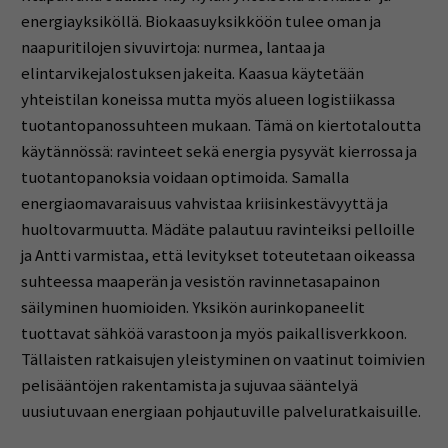
energiayksiköllä. Biokaasuyksikköön tulee oman ja
naapuritilojen sivuvirtoja: nurmea, lantaa ja
elintarvikejalostuksen jakeita. Kaasua käytetään
yhteistilan koneissa mutta myös alueen logistiikassa
tuotantopanossuhteen mukaan. Tämä on kiertotaloutta
käytännössä: ravinteet sekä energia pysyvät kierrossa ja
tuotantopanoksia voidaan optimoida. Samalla
energiaomavaraisuus vahvistaa kriisinkestävyyttä ja
huoltovarmuutta. Mädäte palautuu ravinteiksi pelloille
ja Antti varmistaa, että levitykset toteutetaan oikeassa
suhteessa maaperän ja vesistön ravinnetasapainon
säilyminen huomioiden. Yksikön aurinkopaneelit
tuottavat sähköä varastoon ja myös paikallisverkkoon.
Tällaisten ratkaisujen yleistyminen on vaatinut toimivien
pelisääntöjen rakentamista ja sujuvaa sääntelyä
uusiutuvaan energiaan pohjautuville palveluratkaisuille.