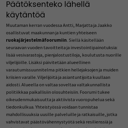
Päätöksenteko lähellä
käytäntöä
Muutaman kerran vuodessa Antti, Marjatta ja Jaakko
osallistuvat maakunnan ja kuntien yhteiseen
ruokajärjestelmäfoorumiin
. Siellä käsitellään
seuraavan vuoden tavoitteita ja investointipainotuksia:
lisää vesivarastoja, pienjalostustiloja, koulutusta nuorille
viljelijöille. Lisäksi päivitetään alueellinen
varautumissuunnitelma pitkien hellejaksojen ja muiden
kriisien varalle. Viljelijöitä ja asiantuntijoita kuullaan
aidosti. Alueella on valtaa soveltaa valtakunnallista
politiikkaa paikallisiin olosuhteisiin. Foorumi tukee
oikeudenmukaisuutta ja aktiivista vuoropuhelua sekä
tiedonkulkua. Yhteistyössä voidaan tunnistaa
mahdollisuuksia uusille palveluille ja ratkaisuille, jotka
vahvistavat päästövähennystyötä sekä resilienssiä ja