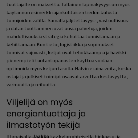
tuottajalle on maksettu. Tällainen läpinäkyvyys on myös
käytännön esimerkki ajankohtaisen tiedon kulusta
toimijoiden välillä. Samalla jäljitettävyys-, vastuullisuus-
ja datan tuottaminen ovat uusia palveluja, joiden
mahdollisuuksia strategia kehottaa tunnistamaan ja
kehittämään. Kun tieto, logistiikka ja sopimukset
toimivat sujuvasti, ketjut ovat tehokkaampia ja hävikki
pienempi eli tuotantopanosten käyttöä voidaan
optimoida myös ketjun tasolla. Halvin ei aina voita, koska
ostajat ja julkiset toimijat osaavat arvottaa kestävyyttä,
varmuutta ja reiluutta.
Viljelijä on myös
energiantuottaja ja
ilmastotyön tekijä
Iltapäivällä
Jaakko
käy kylän yhteisellä biokaasu- ja