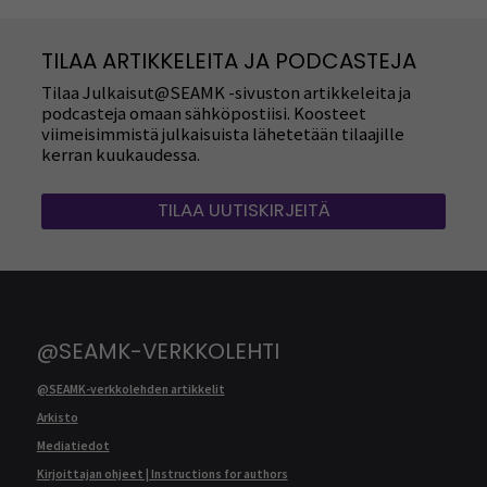
TILAA ARTIKKELEITA JA PODCASTEJA
Tilaa Julkaisut@SEAMK -sivuston artikkeleita ja
podcasteja omaan sähköpostiisi. Koosteet
viimeisimmistä julkaisuista lähetetään tilaajille
kerran kuukaudessa.
TILAA UUTISKIRJEITÄ
@SEAMK-VERKKOLEHTI
@SEAMK-verkkolehden artikkelit
Arkisto
Mediatiedot
Kirjoittajan ohjeet | Instructions for authors