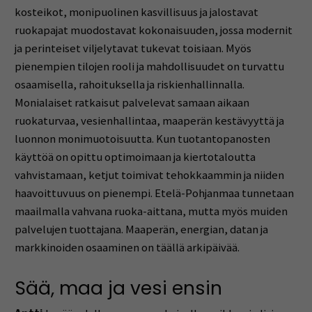
kosteikot, monipuolinen kasvillisuus ja jalostavat
ruokapajat muodostavat kokonaisuuden, jossa modernit
ja perinteiset viljelytavat tukevat toisiaan. Myös
pienempien tilojen rooli ja mahdollisuudet on turvattu
osaamisella, rahoituksella ja riskienhallinnalla.
Monialaiset ratkaisut palvelevat samaan aikaan
ruokaturvaa, vesienhallintaa, maaperän kestävyyttä ja
luonnon monimuotoisuutta. Kun tuotantopanosten
käyttöä on opittu optimoimaan ja kiertotaloutta
vahvistamaan, ketjut toimivat tehokkaammin ja niiden
haavoittuvuus on pienempi. Etelä-Pohjanmaa tunnetaan
maailmalla vahvana ruoka-aittana, mutta myös muiden
palvelujen tuottajana. Maaperän, energian, datan ja
markkinoiden osaaminen on täällä arkipäivää.
Sää, maa ja vesi ensin