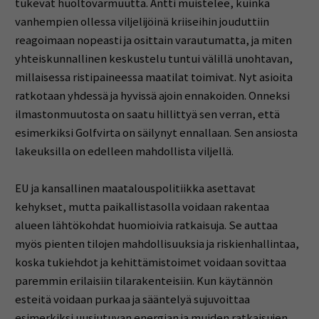
tukevat huoltovarmuutta. Antti muistelee, kuinka
vanhempien ollessa viljelijöinä kriiseihin jouduttiin
reagoimaan nopeasti ja osittain varautumatta, ja miten
yhteiskunnallinen keskustelu tuntui välillä unohtavan,
millaisessa ristipaineessa maatilat toimivat. Nyt asioita
ratkotaan yhdessä ja hyvissä ajoin ennakoiden. Onneksi
ilmastonmuutosta on saatu hillittyä sen verran, että
esimerkiksi Golfvirta on säilynyt ennallaan. Sen ansiosta
lakeuksilla on edelleen mahdollista viljellä.
EU ja kansallinen maatalouspolitiikka asettavat
kehykset, mutta paikallistasolla voidaan rakentaa
alueen lähtökohdat huomioivia ratkaisuja. Se auttaa
myös pienten tilojen mahdollisuuksia ja riskienhallintaa,
koska tukiehdot ja kehittämistoimet voidaan sovittaa
paremmin erilaisiin tilarakenteisiin. Kun käytännön
esteitä voidaan purkaa ja sääntelyä sujuvoittaa
esimerkiksi uusiutuvan energian ja muiden ratkaisujen