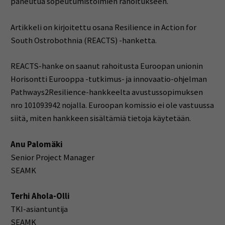
paneutua sopeutumistoimien rahoitukseen.
Artikkeli on kirjoitettu osana Resilience in Action for
South Ostrobothnia (REACTS) -hanketta.
REACTS-hanke on saanut rahoitusta Euroopan unionin
Horisontti Eurooppa -tutkimus- ja innovaatio-ohjelman
Pathways2Resilience-hankkeelta avustussopimuksen
nro 101093942 nojalla. Euroopan komissio ei ole vastuussa
siitä, miten hankkeen sisältämiä tietoja käytetään.
Anu Palomäki
Senior Project Manager
SEAMK
Terhi Ahola-Olli
TKI-asiantuntija
SEAMK