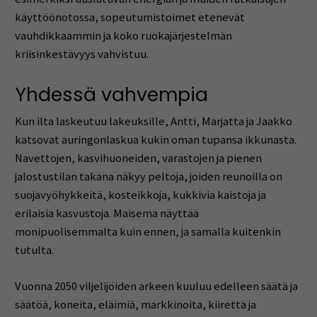
käyttöönotossa, sopeutumistoimet etenevät
vauhdikkaammin ja koko ruokajärjestelmän
kriisinkestävyys vahvistuu.
Yhdessä vahvempia
Kun ilta laskeutuu lakeuksille, Antti, Marjatta ja Jaakko
katsovat auringonlaskua kukin oman tupansa ikkunasta.
Navettojen, kasvihuoneiden, varastojen ja pienen
jalostustilan takana näkyy peltoja, joiden reunoilla on
suojavyöhykkeitä, kosteikkoja, kukkivia kaistoja ja
erilaisia kasvustoja. Maisema näyttää
monipuolisemmalta kuin ennen, ja samalla kuitenkin
tutulta.
Vuonna 2050 viljelijöiden arkeen kuuluu edelleen säätä ja
säätöä, koneita, eläimiä, markkinoita, kiirettä ja