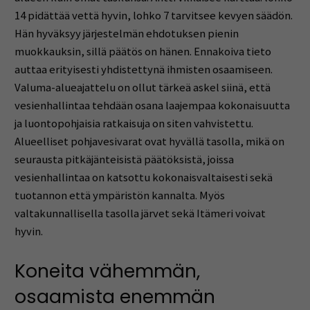
14 pidättää vettä hyvin, lohko 7 tarvitsee kevyen säädön.
Hän hyväksyy järjestelmän ehdotuksen pienin
muokkauksin, sillä päätös on hänen. Ennakoiva tieto
auttaa erityisesti yhdistettynä ihmisten osaamiseen.
Valuma-alueajattelu on ollut tärkeä askel siinä, että
vesienhallintaa tehdään osana laajempaa kokonaisuutta
ja luontopohjaisia ratkaisuja on siten vahvistettu.
Alueelliset pohjavesivarat ovat hyvällä tasolla, mikä on
seurausta pitkäjänteisistä päätöksistä, joissa
vesienhallintaa on katsottu kokonaisvaltaisesti sekä
tuotannon että ympäristön kannalta. Myös
valtakunnallisella tasolla järvet sekä Itämeri voivat
hyvin.
Koneita vähemmän,
osaamista enemmän