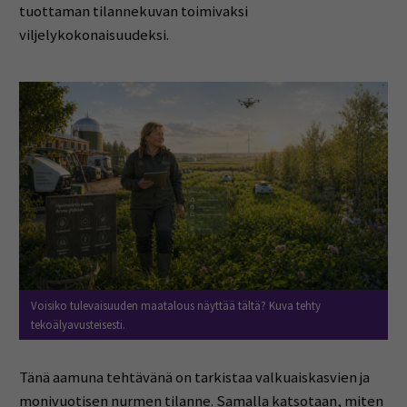
tuottaman tilannekuvan toimivaksi
viljelykokonaisuudeksi.
Voisiko tulevaisuuden maatalous näyttää tältä? Kuva tehty
tekoälyavusteisesti.
Tänä aamuna tehtävänä on tarkistaa valkuaiskasvien ja
monivuotisen nurmen tilanne. Samalla katsotaan, miten