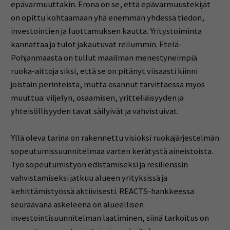
epävarmuuttakin. Erona on se, että epävarmuustekijät
on opittu kohtaamaan yhä enemmän yhdessä tiedon,
investointien ja luottamuksen kautta. Yritystoiminta
kannattaa ja tulot jakautuvat reilummin. Etelä-
Pohjanmaasta on tullut maailman menestyneimpiä
ruoka-aittoja siksi, että se on pitänyt viisaasti kiinni
joistain perinteistä, mutta osannut tarvittaessa myös
muuttua: viljelyn, osaamisen, yritteliäisyyden ja
yhteisöllisyyden tavat säilyivät ja vahvistuivat.
Yllä oleva tarina on rakennettu visioksi ruokajärjestelmän
sopeutumissuunnitelmaa varten kerätystä aineistoista.
Työ sopeutumistyön edistämiseksi ja resilienssin
vahvistamiseksi jatkuu alueen yrityksissä ja
kehittämistyössä aktiivisesti. REACTS-hankkeessa
seuraavana askeleena on alueellisen
investointisuunnitelman laatiminen, siinä tarkoitus on