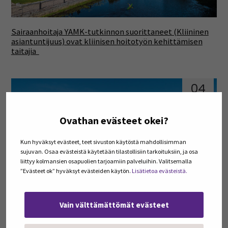
Sairaanhoitaja YAMK-tutkinnon suorittaneet (Kliininen
asiantuntijuus) ovat kliinisen hoitotyön kehittämisen
taitajia
04
joulu
Ovathan evästeet okei?
Kun hyväksyt evästeet, teet sivuston käytöstä mahdollisimman
sujuvan. Osaa evästeistä käytetään tilastollisiin tarkoituksiin, ja osa
liittyy kolmansien osapuolien tarjoamiin palveluihin. Valitsemalla
”Evästeet ok” hyväksyt evästeiden käytön.
Lisätietoa evästeistä.
SeAMK tutkii organisaatioiden terveyden lukutaitoa
Vain välttämättömät evästeet
20