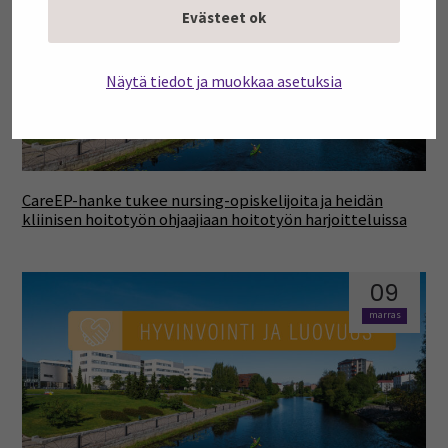
Evästeet ok
marras
Näytä tiedot ja muokkaa asetuksia
CareEP-hanke tukee nursing-opiskelijoita ja heidän
kliinisen hoitotyön ohjaajiaan hoitotyön harjoitteluissa
09
marras