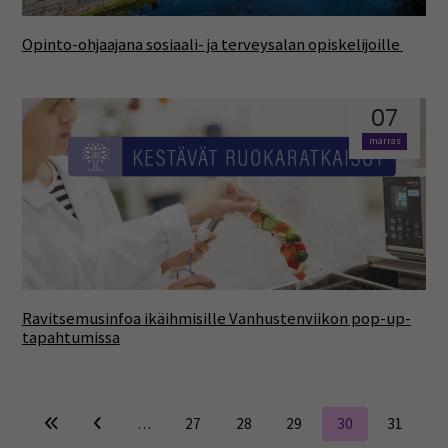
Opinto-ohjaajana sosiaali- ja terveysalan opiskelijoille
07
marras
Ravitsemusinfoa ikäihmisille Vanhustenviikon pop-up-
tapahtumissa
…
27
28
29
30
31