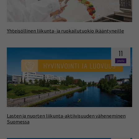
Yhteisöllinen liikunta- ja ruokailutuokio ikääntyneille
11
joulu
Lasten ja nuorten liikunta-aktiivisuuden väheneminen
Suomessa