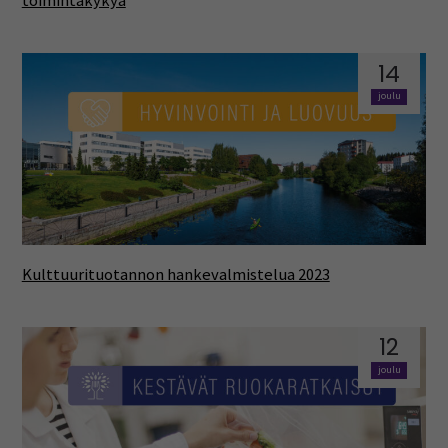
toimintakykyä
14
joulu
Kulttuurituotannon hankevalmistelua 2023
12
joulu