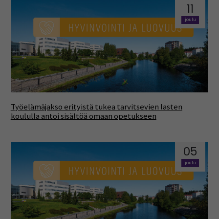
11
joulu
Työelämäjakso erityistä tukea tarvitsevien lasten
koululla antoi sisältöä omaan opetukseen
05
joulu