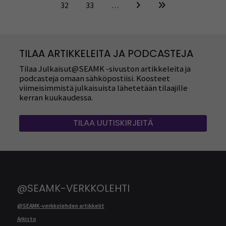
32
33
…
TILAA ARTIKKELEITA JA PODCASTEJA
Tilaa Julkaisut@SEAMK -sivuston artikkeleita ja
podcasteja omaan sähköpostiisi. Koosteet
viimeisimmistä julkaisuista lähetetään tilaajille
kerran kuukaudessa.
TILAA UUTISKIRJEITÄ
@SEAMK-VERKKOLEHTI
@SEAMK-verkkolehden artikkelit
Arkisto