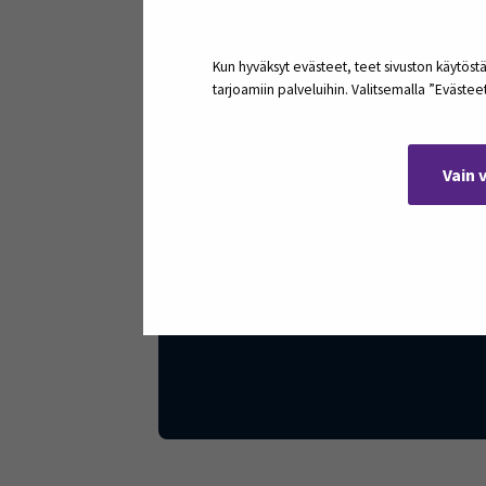
Vieraana ovat työkykyneuvoja Johanna
mielen että kehon kuormitus, varhais
Kun hyväksyt evästeet, teet sivuston käytöstä
tarjoamiin palveluihin. Valitsemalla ”Eväste
Jakso tarjoaa käytännönläheisiä näkök
Vain 
(Opens in
Podcastin tekstivastine »