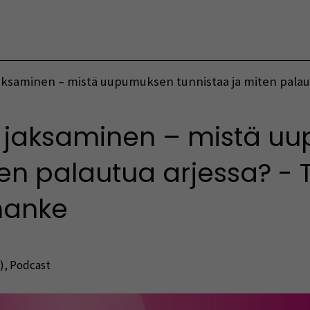
Vaihda kieltä
jaksaminen – mistä uupumuksen tunnistaa ja miten palaut
än jaksaminen – mistä 
ten palautua arjessa? - 
hanke
)
,
Podcast