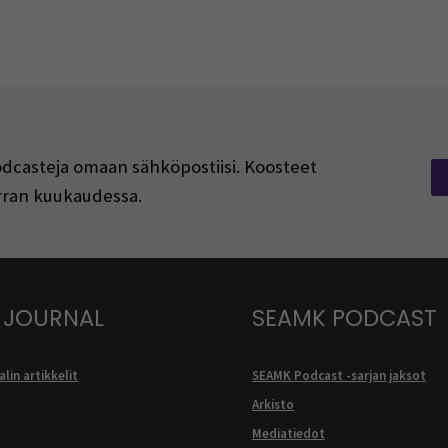
podcasteja omaan sähköpostiisi. Koosteet
kerran kuukaudessa.
 JOURNAL
SEAMK PODCAST
lin artikkelit
SEAMK Podcast -sarjan jaksot
Arkisto
Mediatiedot