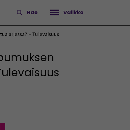
Hae
Valikko
Avaa valikko
ua arjessa? – Tulevaisuus
uupumuksen
Tulevaisuus