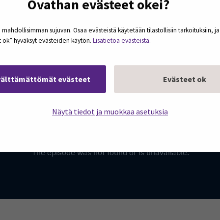
Ovathan evästeet okei?
 Lehtonen sekä fysioterapeutti ja lehtori Marjut Koskel
en avun merkitys ja konkreettiset keinot palautumiseen
 mahdollisimman sujuvan. Osaa evästeistä käytetään tilastollisiin tarkoituksiin, j
et ok” hyväksyt evästeiden käytön.
Lisätietoa evästeistä.
ulmia ja oivalluksia, jotka auttavat pysähtymään oman ja
välttämättömät evästeet
Evästeet ok
 a new window)
Näytä tiedot ja muokkaa asetuksia