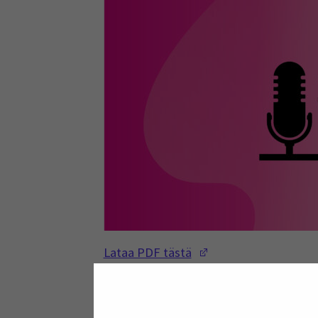
(Opens in a new w
Lataa PDF tästä
Miten jaksaminen näkyy maatilayrittäj
tunnistamisesta, työn ja vapaa-ajan raj