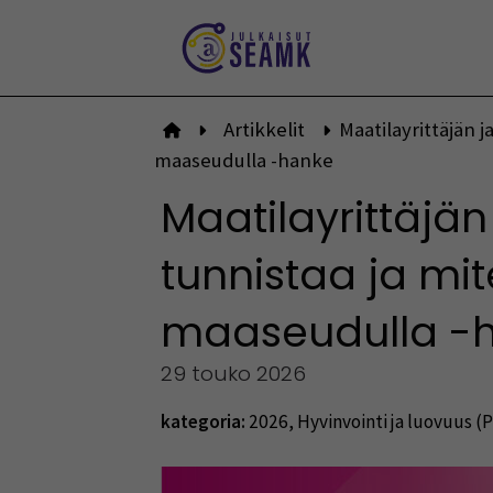
Siirry
sisältöön
Artikkelit
Maatilayrittäjän 
Etusivulle
maaseudulla -hanke
Maatilayrittäj
tunnistaa ja mi
maaseudulla -
29 touko 2026
kategoria:
2026
,
Hyvinvointi ja luovuus (P