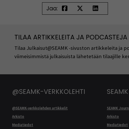
Jaa:
TILAA ARTIKKELEITA JA PODCASTEJA
Tilaa Julkaisut@SEAMK -sivuston artikkeleita ja 
viimeisimmistä julkaisuista lähetetään tilaajille 
@SEAMK-VERKKOLEHTI
SEAMK
@SEAMK-verkkolehden artikkelit
SEAMK Journa
Arkisto
Arkisto
Mediatiedot
Mediatiedot