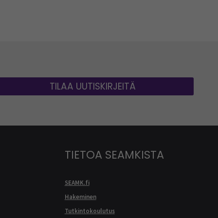
TILAA UUTISKIRJEITÄ
TIETOA SEAMKISTA
SEAMK.fi
Hakeminen
Tutkintokoulutus