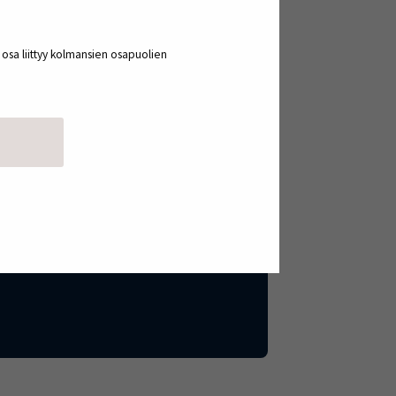
a. Keskustelussa nousevat esiin sekä
.
a osa liittyy kolmansien osapuolien
ksamisen äärelle – ajoissa.