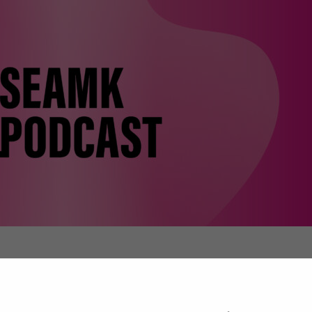
indow)
än arjessa – ja milloin siihen pitäisi pysähtyä? Tässä j
oista sekä siitä, miten omaa hyvinvointia voi tukea keske