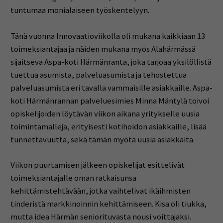
tuntumaa monialaiseen työskentelyyn.
Tänä vuonna Innovaatioviikolla oli mukana kaikkiaan 13
toimeksiantajaa ja näiden mukana myös Alahärmässä
sijaitseva Aspa-koti Härmänranta, joka tarjoaa yksilöllistä
tuettua asumista, palveluasumista ja tehostettua
palveluasumista eri tavalla vammaisille asiakkaille. Aspa-
koti Härmänrannan palveluesimies Minna Mäntylä toivoi
opiskelijoiden löytävän viikon aikana yritykselle uusia
toimintamalleja, erityisesti kotihoidon asiakkaille, lisää
tunnettavuutta, sekä tämän myötä uusia asiakkaita.
Viikon puurtamisen jälkeen opiskelijat esittelivät
toimeksiantajalle oman ratkaisunsa
kehittämistehtävään, jotka vaihtelivat ikäihmisten
tinderistä markkinoinnin kehittämiseen. Kisa oli tiukka,
mutta idea Härmän seniorituvasta nousi voittajaksi.