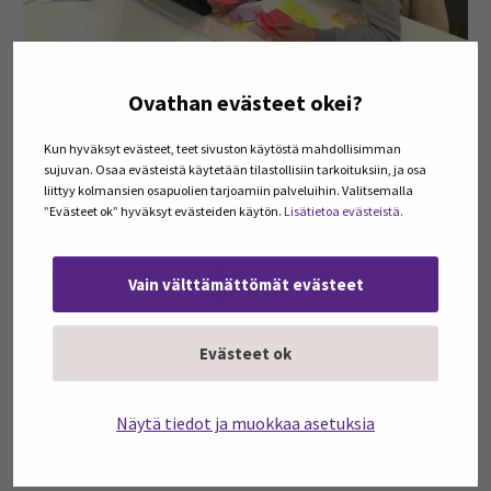
Kuvassa vasemmalta oikealle: Anniina Siltala, Miika Tikkala, Jenni
Ovathan evästeet okei?
Sillanpää tradenomi
Jesse Suvala ja Sofia Sillanpää. Kuva: Tiina Nieminen.
Kun hyväksyt evästeet, teet sivuston käytöstä mahdollisimman
sujuvan. Osaa evästeistä käytetään tilastollisiin tarkoituksiin, ja osa
Voittajajoukkueessa oli kehitystehtävää työstämässä
liittyy kolmansien osapuolien tarjoamiin palveluihin. Valitsemalla
”Evästeet ok” hyväksyt evästeiden käytön.
Lisätietoa evästeistä.
myös fysioterapeutiksi opiskeleva alahärmäläinen Sofia
Sillanpää sekä ylihärmäläinen konetekniikan opiskelija
Miika Tikkala. Opiskelijat kokivat viikon haastavaksi,
Vain välttämättömät evästeet
mutta myös antoisaksi. ”Ihan hyvä opintojakso siinä
mielessä, että tulevaisuuden työporukassa saattaa olla
Evästeet ok
hyvinkin erilaisia ihmisiä ja persoonia, joiden kanssa
täytyy kuitenkin tulla toimeen ja saada asioita
suoritettua.”, mietti Sofia. Myös Miika koki, että eri alalla
Näytä tiedot ja muokkaa asetuksia
opiskelevat opiskelijat auttoivat ideoinnissa, ja vaikka
aihe vaikutti haastavalta, oli mukava miettiä ratkaisua