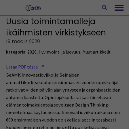
Siirry
sisältöön
Avaa
Uusia toimintamalleja
ikäihmisten virkistykseen
19 maalis 2020
kategoria:
2020
,
Hyvinvointi ja luovuus
,
Muut artikkelit
(Opens in a new window)
Lataa PDF tästä
SeAMK Innovaatioviikolla Seinäjoen
ammattikorkeakoulun ensimmäisen vuoden opiskelijat
ratkoivat viiden päivän ajan yritysten ja organisaatioiden
antamia haasteita. Opintojaksolla ratkaistiin elävän
elämän toimeksiantoja soveltaen Design Thinking-
menetelmää käytännössä. Innovaatioviikon aikana noin
600 ensimmäisen vuoden opiskelijaa jaettiin tasaisesti
kuuden hengen ryhmiin niin, että opiskelijat saivat