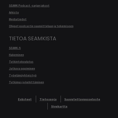
SEAMK Podcast -sarjan jaksot
Arkisto
Mediatiedot
Ohjeet podcastin suunnitteluun ja tekemiseen
TIETOA SEAMKISTA
SEAMK.fi
Hakeminen
Tutkintokoulutus
Jatkuva oppiminen
Työelämäyhteistyö
Tutkimus ja kehittäminen
Evästeet
Tietosuoja
Saavutettavuusseloste
Sivukartta