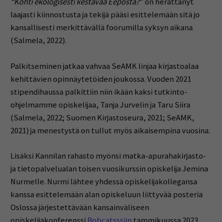
“Kohti ekologisesti kestävää Eeposta?
” on herättänyt
laajasti kiinnostusta ja tekijä pääsi esittelemään sitä jo
kansallisesti merkittävällä foorumilla syksyn aikana
(Salmela, 2022).
Palkitseminen jatkaa vahvaa SeAMK linjaa kirjastoalaa
kehittävien opinnäytetöiden joukossa. Vuoden 2021
stipendihaussa palkittiin niin ikään kaksi tutkinto-
ohjelmamme opiskelijaa, Tanja Jurvelin ja Taru Siira
(Salmela, 2022; Suomen Kirjastoseura, 2021; SeAMK,
2021) ja menestystä on tullut myös aikaisempina vuosina.
Lisäksi Kannilan rahasto myönsi matka-apurahakirjasto-
ja tietopalvelualan toisen vuosikurssin opiskelija Jemina
Nurmelle. Nurmi lähtee yhdessä opiskelijakollegansa
kanssa esittelemään alan opiskeluun liittyvää posteria
Oslossa järjestettävään kansainväliseen
opiskelijakonferenssi
Bobcatsssiin
tammikuussa 2023.