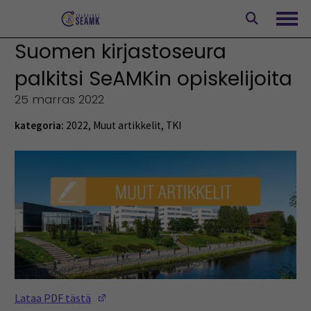
Siirry
sisältöön
Avaa
Suomen kirjastoseura
palkitsi SeAMKin opiskelijoita
25 marras 2022
kategoria:
2022
,
Muut artikkelit
,
TKI
(Opens in a new window)
Lataa PDF tästä