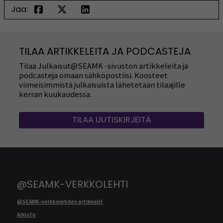
Jaa:
TILAA ARTIKKELEITA JA PODCASTEJA
Tilaa Julkaisut@SEAMK -sivuston artikkeleita ja
podcasteja omaan sähköpostiisi. Koosteet
viimeisimmistä julkaisuista lähetetään tilaajille
kerran kuukaudessa.
TILAA UUTISKIRJEITÄ
@SEAMK-VERKKOLEHTI
@SEAMK-verkkolehden artikkelit
Arkisto