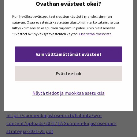
Ovathan evästeet okei?
[AMK-opinnäytetyö, Seinäjoen ammattikorkeakoulu].
Theseus.
https://urn.fi/URN:NBN:fi:amk-2021120724245
Kun hyväksyt evästeet, teet sivuston käytöstä mahdollisimman
sujuvan. Osaa evästeistä käytetään tilastollisiin tarkoituksiin, ja osa
Salmela, S. (4.11.2022). Framilta framille. SeAMK.
liittyy kolmansien osapuolien tarjoamiin palveluihin. Valitsemalla
”Evästeet ok” hyväksyt evästeiden käytön.
Lisätietoa evästeistä.
https://lehti.seamk.fi/muut-artikkelit/framilta-framille/
Seinäjoen ammattikorkeakoulu (SeAMK). (9.11.2021).
Vain välttämättömät evästeet
Suomen kirjastoseura palkitsi kaksi SeAMKissa tehtyä
opinnäytetyötä.
https://www.seamk.fi/suomen-
Evästeet ok
kirjastoseura-palkitsi-kaksi-seamkissa-tehtya-
opinnaytetyota/
Näytä tiedot ja muokkaa asetuksia
Suomen kirjastoseura. (i.a.). Suomen kirjastoseuran
strategia 2021–25.
https://suomenkirjastoseura.fi/hallinta/wp-
content/uploads/2021/12/Suomen-kirjastoseuran-
strategia-2021-25.pdf