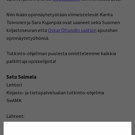
Niin ikään opinnäytetyötään viimeistelevät Karita
Toivonen ja Sara Kujanpää ovat saaneet sekä Suomen
kirjastoseuran että
Oskar Öflundin säätiön
apurahan
opinnäytetyöhönsä.
Tutkinto-ohjelman puolesta onnittelemme kaikkia
palkittuja opiskelijoita!
Satu Salmela
Lehtori
Kirjasto- ja tietopalvelualan tutkinto-ohjelma
SeAMK
Lähteet:
Levonen, S. (2021). Kohti ekologisesti kestävää Eeposta?