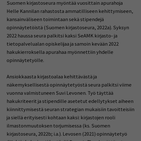
Suomen kirjastoseura myöntää vuosittain apurahoja
Helle Kannilan rahastosta ammatilliseen kehittymiseen,
kansainväliseen toimintaan sekä stipendejä
opinnäytetöistä (Suomen kirjastoseura, 2022a). Syksyn
2022 haussa seura palkitsi kaksi SeAMK kirjasto- ja
tietopalvelualan opiskelijaa ja samoin kevään 2022
hakukierroksella apurahaa myönnettiin yhdelle
opinnäytetyölle.
Ansiokkaasta kirjastoalaa kehittävästä ja
näkemyksellisestä opinnäytetyöstä seura palkitsi viime
vuonna valmistuneen Suvi Levonen. Työ täyttää
hakukriteerit ja stipendille asetetut edellytykset aiheen
kiinnittymisestä seuran strategian mukaisiin tavoitteisiin
ja siellä erityisesti kohtaan kaksi: kirjastojen rooli
ilmastonmuutoksen torjumisessa (ks. Suomen
kirjastoseura, 2022b; i.a.). Levosen (2021) opinnäytetyö