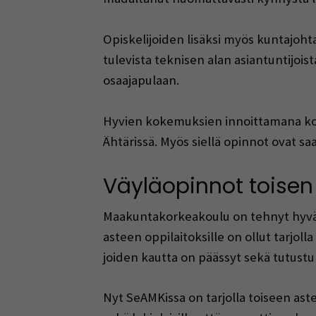
Opiskelijoiden lisäksi myös kuntajohtaj
tulevista teknisen alan asiantuntijois
osaajapulaan.
Hyvien kokemuksien innoittamana kon
Ähtärissä. Myös siellä opinnot ovat sa
Väyläopinnot toisen 
Maakuntakorkeakoulu on tehnyt hyvää 
asteen oppilaitoksille on ollut tarjo
joiden kautta on päässyt sekä tutust
Nyt SeAMKissa on tarjolla toiseen asteen