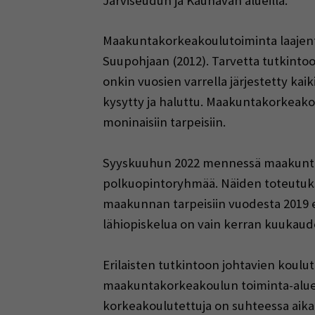
Järviseudun ja Kauhavan alueilla.
Maakuntakorkeakoulutoiminta laajentui 
Suupohjaan (2012). Tarvetta tutkintoon
onkin vuosien varrella järjestetty kai
kysytty ja haluttu. Maakuntakorkeakou
moninaisiin tarpeisiin.
Syyskuuhun 2022 mennessä maakuntak
polkuopintoryhmää. Näiden toteutuksi
maakunnan tarpeisiin vuodesta 2019 e
lähiopiskelua on vain kerran kuukaude
Erilaisten tutkintoon johtavien koul
maakuntakorkeakoulun toiminta-alueille
korkeakoulutettuja on suhteessa aika