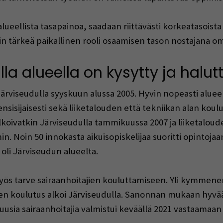
ueellista tasapainoa, saadaan riittävästi korkeatasois
n tärkeä paikallinen rooli osaamisen tason nostajana om
a alueella on kysytty ja halut
viseudulla syyskuun alussa 2005. Hyvin nopeasti alueell
nsisijaisesti sekä liiketalouden että tekniikan alan koul
koivatkin Järviseudulla tammikuussa 2007 ja liiketalou
Noin 50 innokasta aikuisopiskelijaa suoritti opintojaan 
 oli Järviseudun alueelta.
myös tarve sairaanhoitajien kouluttamiseen. Yli kymmene
en koulutus alkoi Järviseudulla. Sanonnan mukaan hyvää 
sia sairaanhoitajia valmistui keväällä 2021 vastaamaan