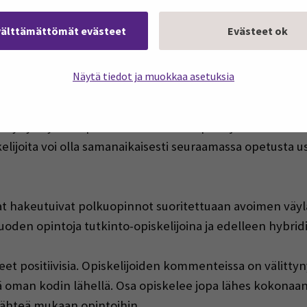
hentää eriarvoisuutta alueiden välillä ja tuoda korkeako
välttämättömät evästeet
Evästeet ok
ua seutujen osaajapulaan
Näytä tiedot ja muokkaa asetuksia
lajärvellä ja Kauhajoella ensimmäistä kertaa avoimen a
an polkuopintoryhmät. Aiemmin tekniikan alan polkuopi
stynyt hybridiopetus mahdollistaa opintojen suorittamis
ijoita voi olla samanaikaisesti seuraamassa opetusta use
at hakeutuivat polkuopinnot suoritettuaan avoimen väylä
vuoden opintoja tutkinto-opiskelijoina ja edelleen hybr
t positiivisia. Opiskelijoiden kommenteissa on välittyn
ä oman kodin lähellä. Osa opiskelee jopa lähes kokonaan
ähteä mukaan opintoihin.