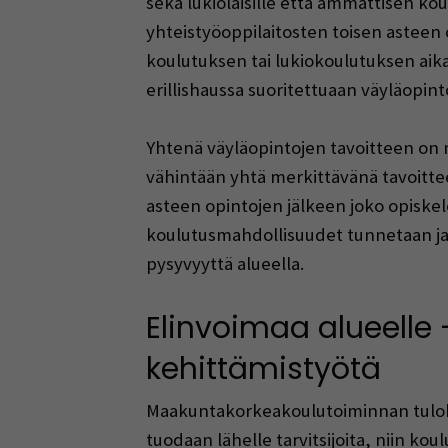
sekä lukiolaisille että ammattisen ko
yhteistyöoppilaitosten toisen asteen 
koulutuksen tai lukiokoulutuksen aik
erillishaussa suoritettuaan väyläopint
Yhtenä väyläopintojen tavoitteen on n
vähintään yhtä merkittävänä tavoitteen
asteen opintojen jälkeen joko opiskel
koulutusmahdollisuudet tunnetaan ja 
pysyvyyttä alueella.
Elinvoimaa alueelle
kehittämistyötä
Maakuntakorkeakoulutoiminnan tulokse
tuodaan lähelle tarvitsijoita, niin ko