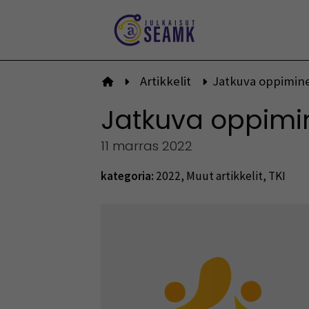
Siirry
sisältöön
Artikkelit
Jatkuva oppimine
Etusivulle
Jatkuva oppimi
11 marras 2022
kategoria:
2022
,
Muut artikkelit
,
TKI