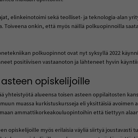
at, elinkeinotoimi sekä teolliset- ja teknologia-alan yrit
ta. Toiveena onkin, että myös näillä polkuopinnoilla saat
etekniikan polkuopinnot ovat nyt syksyllä 2022 käynni
aneet positiivisen vastaanoton ja lähteneet hyvin käyntii
asteen opiskelijoille
yhteistyötä alueensa toisen asteen oppilaitosten kans
lla muun muassa kurkistuskursseja eli yksittäisiä avoime
umaan ammattikorkeakouluopintoihin että tiettyyn alaan
 opiskelijoille myös erilaisia väyliä siirtyä joustavasti tu