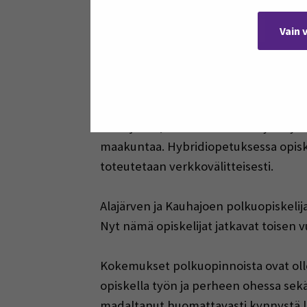
oppimisen yhtenä tavoitteena onkin vä
Vain 
Polkuopinnoista ap
Syksyllä 2021 SeAMKissa käynnistyi A
konetekniikan että automaatiotekniik
Seinäjoella, mutta koronan myötä ylei
maakuntaa. Hybridiopetuksessa opiskel
toteutetaan verkkovälitteisesti.
Alajärven ja Kauhajoen polkuopiskelij
Nyt nämä opiskelijat jatkavat toisen 
Kokemukset polkuopinnoista ovat ollee
opiskella työn ja perheen ohessa sek
madaltanut huomattavasti kynnystä l