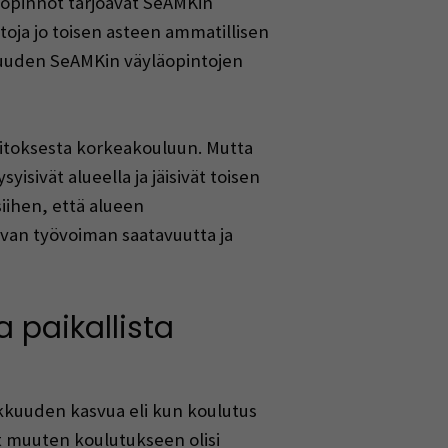
läopinnot tarjoavat SeAMKin
toja jo toisen asteen ammatillisen
isuuden SeAMKin väyläopintojen
aitoksesta korkeakouluun. Mutta
isivät alueella ja jäisivät toisen
iihen, että alueen
van työvoiman saatavuutta ja
 paikallista
kkuuden kasvua eli kun koulutus
ät muuten koulutukseen olisi