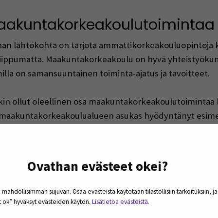
aakuntakorkeakoulutoimintaa
lähtökohta on tarjota ammattikorkeakouluopintoja kaik
 riippumatta. Maakuntakorkeakoulu on hyvä yhteistyöku
lla on samansuuntainen toiminta-ajatus ja tavoitteet.
 ollut oleellinen osa maakuntakorkeakoulutoimintaa ko
 maakuntakorkeakoulualueen asukas hyödyntänyt esime
na laajentunut huomattavasti ja tällä hetkellä tarjonnas
Ovathan evästeet okei?
koulutustarjonta ja joustavat tavat opiskella antavat kaik
rkko-opiskelun lisääntymisen kautta tavoitetaan myös ai
 mahdollisimman sujuvan. Osaa evästeistä käytetään tilastollisiin tarkoituksiin, j
et ok” hyväksyt evästeiden käytön.
Lisätietoa evästeistä.
a nopeasti ja joustavasti sekä alueiden asukkaiden että 