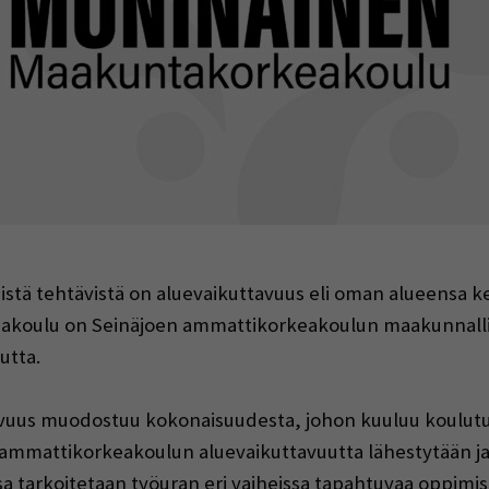
indow)
istä tehtävistä on aluevaikuttavuus eli oman alueensa 
oulu on Seinäjoen ammattikorkeakoulun maakunnallista
utta.
uus muodostuu kokonaisuudesta, johon kuuluu koulutust
issa ammattikorkeakoulun aluevaikuttavuutta lähestytään
ssa tarkoitetaan työuran eri vaiheissa tapahtuvaa oppimis