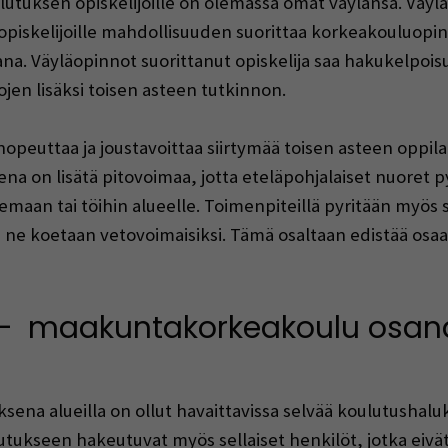
ulutuksen opiskelijoille on olemassa omat väylänsä. Väy
opiskelijoille mahdollisuuden suorittaa korkeakouluopin
ana. Väyläopinnot suorittanut opiskelija saa hakukelpo
ojen lisäksi toisen asteen tutkinnon.
opeuttaa ja joustavoittaa siirtymää toisen asteen oppil
a on lisätä pitovoimaa, jotta eteläpohjalaiset nuoret pysy
emaan tai töihin alueelle. Toimenpiteillä pyritään myös s
ne koetaan vetovoimaisiksi. Tämä osaltaan edistää osaa
 – maakuntakorkeakoulu osana
na alueilla on ollut havaittavissa selvää koulutushalu
ulutukseen hakeutuvat myös sellaiset henkilöt, jotka eiv