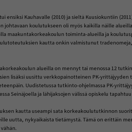
ensiksi Kauhavalle (2010) ja sieltä Kuusiokuntiin (2011)
 johtavaan koulutukseen oli myös kaikilla näille alueill
killa maakuntakorkeakoulun toiminta-alueilla ja koulutusp
lutoteutuksien kautta onkin valmistunut tradenomeja, i
orkeakoulun alueilla on mennyt tai menossa 12 tutkin
en lisäksi uusittu verkkopainotteinen PK-yrittäjyyden 
teenpäin. Uudistetussa tutkinto-ohjelmassa PK-yrittäjy
ssa Seinäjoella ja lähijaksojen välissä opiskelu tapahtu
utuksen kautta useampi sata korkeakoulututkinnon suori
 uutta, nykyaikaista tietämystä. Tämä on erittäin merkit
 vähän.