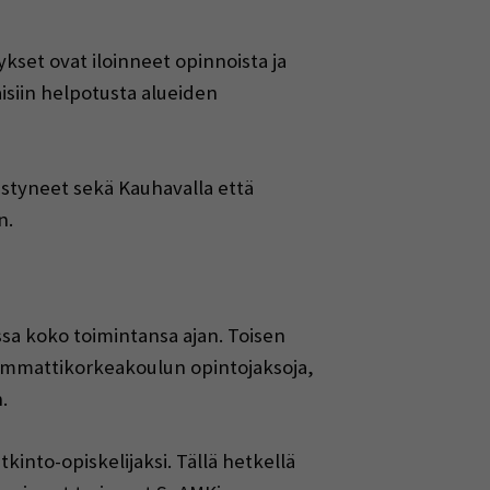
ykset ovat iloinneet opinnoista ja
aisiin helpotusta alueiden
styneet sekä Kauhavalla että
n.
sa koko toimintansa ajan. Toisen
n ammattikorkeakoulun opintojaksoja,
.
tkinto-opiskelijaksi. Tällä hetkellä