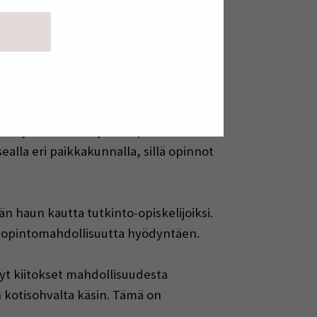
ulutus mahdolliseksi kaikille.
mmattikorkeakoulun opintoina sekä
ntoja on tarjottu ainoastaan
en joustavasti myös eri puolilla
alla eri paikkakunnalla, sillä opinnot
n haun kautta tutkinto-opiskelijoiksi.
idiopintomahdollisuutta hyödyntäen.
yt kiitokset mahdollisuudesta
 kotisohvalta käsin. Tämä on