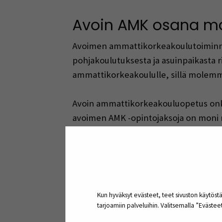
Avoin AMK osana m
Avoimen ammattikorkeakoulutoiminnan 
pohjakoulutuksesta ja asuinpaikasta
ammattikorkeakoululle, sillä molemmi
Avoin ammattikorkeakouluopetus onkin
avoimen AMK -opintojaksoja on moni
täydentäessään.
Avoimen AMK -tarjonta on vuosien aika
sopivia ja hyödyllisiä opintoja. Laaja 
uudistaa ja laajentaa osaamistaan. Ve
Kun hyväksyt evästeet, teet sivuston käytöstä
tarjoamiin palveluihin. Valitsemalla ”Eväste
Avoimen AMK -pinnoilla voidaan vastat