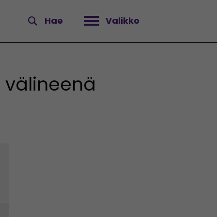
Hae
Valikko
Avaa valikko
 välineenä