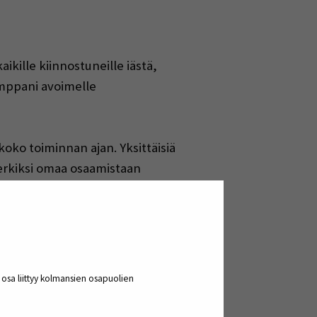
ille kiinnostuneille iästä,
mppani avoimelle
ko toiminnan ajan. Yksittäisiä
rkiksi omaa osaamistaan
ta varmasti jokainen löytää itselleen
ille tasapuolisesti mahdollisuuden
van uusia ryhmiä.
a osa liittyy kolmansien osapuolien
yritysten koulutustarpeisiin. Jatkuvan