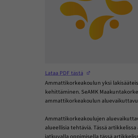
(Opens in a new w
Lataa PDF tästä
Ammattikorkeakoulun yksi lakisääteis
kehittäminen. SeAMK Maakuntakorkeak
ammattikorkeakoulun aluevaikuttavu
Ammattikorkeakoulujen aluevaikuttav
alueellisia tehtäviä. Tässä artikkel
jatkuvalla oppimisella tässä artikkeli