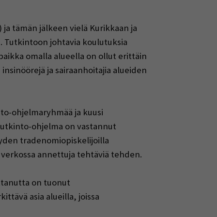
 ja tämän jälkeen vielä Kurikkaan ja
a. Tutkintoon johtavia koulutuksia
aikka omalla alueella on ollut erittäin
nsinöörejä ja sairaanhoitajia alueiden
to-ohjelmaryhmää ja kuusi
tutkinto-ohjelma on vastannut
yden tradenomiopiskelijoilla
u verkossa annettuja tehtäviä tehden.
ttanutta on tuonut
tävä asia alueilla, joissa