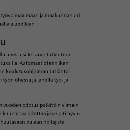
ta työvoimaa maan ja maakunnan eri
alla alueellaan.
tu
a nousi esille tarve tutkintoon
utuksille. Automaatiotekniikan
den koulutusohjelman tutkinto-
työn ohessa ja lähellä työ- ja
n vuoden odotus palkittiin viimein
kannattaa odottaa ja se piti hyvin
 huutavaan pulaan hoitajista