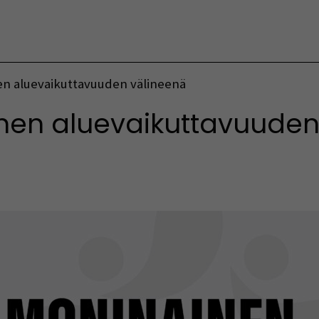
Vaihda kieltä
n aluevaikuttavuuden välineenä
nen aluevaikuttavuuden