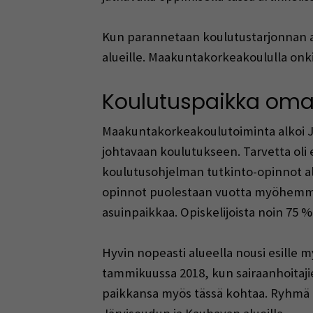
Kun parannetaan koulutustarjonnan al
alueille. Maakuntakorkeakoululla onki
Koulutuspaikka omall
Maakuntakorkeakoulutoiminta alkoi Jär
johtavaan koulutukseen. Tarvetta oli e
koulutusohjelman tutkinto-opinnot al
opinnot puolestaan vuotta myöhemmin. 
asuinpaikkaa. Opiskelijoista noin 75 %
Hyvin nopeasti alueella nousi esille 
tammikuussa 2018, kun sairaanhoitaji
paikkansa myös tässä kohtaa. Ryhmä uu