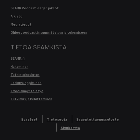
SEAMK Podcast -sarjan jaksot
Arkisto
Mediatiedot
Ohjeet podcastin suunnitteluun ja tekemiseen
TIETOA SEAMKISTA
SEAMK.fi
Hakeminen
Tutkintokoulutus
Jatkuva oppiminen
Työelämäyhteistyö
Tutkimus ja kehittäminen
Evästeet
Tietosuoja
Saavutettavuusseloste
Sivukartta