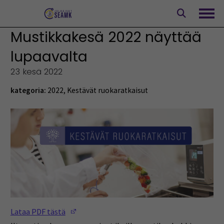
Siirry
sisältöön
Avaa
Mustikkakesä 2022 näyttää
lupaavalta
23 kesä 2022
kategoria:
2022
,
Kestävät ruokaratkaisut
(Opens in a new window)
Lataa PDF tästä