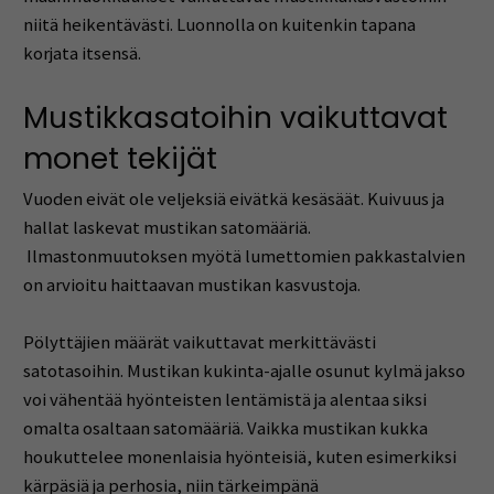
niitä heikentävästi. Luonnolla on kuitenkin tapana
korjata itsensä.
Mustikkasatoihin vaikuttavat
monet tekijät
Vuoden eivät ole veljeksiä eivätkä kesäsäät. Kuivuus ja
hallat laskevat mustikan satomääriä.
Ilmastonmuutoksen myötä lumettomien pakkastalvien
on arvioitu haittaavan mustikan kasvustoja.
Pölyttäjien määrät vaikuttavat merkittävästi
satotasoihin. Mustikan kukinta-ajalle osunut kylmä jakso
voi vähentää hyönteisten lentämistä ja alentaa siksi
omalta osaltaan satomääriä. Vaikka mustikan kukka
houkuttelee monenlaisia hyönteisiä, kuten esimerkiksi
kärpäsiä ja perhosia, niin tärkeimpänä