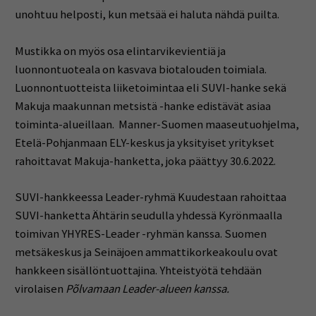
unohtuu helposti, kun metsää ei haluta nähdä puilta.
Mustikka on myös osa elintarvikevientiä ja
luonnontuoteala on kasvava biotalouden toimiala.
Luonnontuotteista liiketoimintaa eli SUVI-hanke sekä
Makuja maakunnan metsistä -hanke edistävät asiaa
toiminta-alueillaan. Manner-Suomen maaseutuohjelma,
Etelä-Pohjanmaan ELY-keskus ja yksityiset yritykset
rahoittavat Makuja-hanketta, joka päättyy 30.6.2022.
SUVI-hankkeessa Leader-ryhmä Kuudestaan rahoittaa
SUVI-hanketta Ähtärin seudulla yhdessä Kyrönmaalla
toimivan YHYRES-Leader -ryhmän kanssa. Suomen
metsäkeskus ja Seinäjoen ammattikorkeakoulu ovat
hankkeen sisällöntuottajina. Yhteistyötä tehdään
virolaisen
Põlvamaan Leader-alueen kanssa.