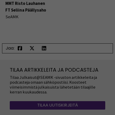
MMT Risto Lauhanen
FT Seliina Päällysaho
SeAMK
Jaa:
TILAA ARTIKKELEITA JA PODCASTEJA
Tilaa Julkaisut@SEAMK -sivuston artikkeleita ja
podcasteja omaan sähköpostiisi. Koosteet
viimeisimmistä julkaisuista lähetetään tilaajille
kerran kuukaudessa.
TILAA UUTISKIRJEITÄ