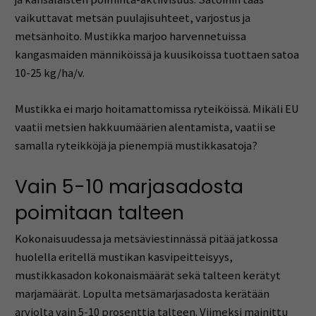
vaikuttavat metsän puulajisuhteet, varjostus ja
metsänhoito. Mustikka marjoo harvennetuissa
kangasmaiden männiköissä ja kuusikoissa tuottaen satoa
10-25 kg/ha/v.
Mustikka ei marjo hoitamattomissa ryteiköissä. Mikäli EU
vaatii metsien hakkuumäärien alentamista, vaatii se
samalla ryteikköjä ja pienempiä mustikkasatoja?
Vain 5-10 marjasadosta
poimitaan talteen
Kokonaisuudessa ja metsäviestinnässä pitää jatkossa
huolella eritellä mustikan kasvipeitteisyys,
mustikkasadon kokonaismäärät sekä talteen kerätyt
marjamäärät. Lopulta metsämarjasadosta kerätään
arviolta vain 5-10 prosenttia talteen. Viimeksi mainittu