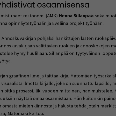
 yhdistivät osaamisensa
almistuneet restonomi (AMK)
Henna Sillanpää
sekä muoto
Henna opinnäytetyönään ja Eveliina projektityönään.
li Annoskuvakirjan pohjaksi hankittujen lasten ruokapäiväk
Annoskuvakirjaan valittavien ruokien ja annoskokojen mä
uistelee hymy huulillaan. Sillanpää on tyytyväinen lopp
yötyä.
jan graafinen ilme ja taittaa kirja. Matomäen työsarka al
isuaalista ilmettä kirjalle, joka on suunnattu lapsille, 
n pitkä prosessi, liki vuoden mittainen, hän muistelee.
ilaisuuksiin näyttää omaa osaamistaan. Hän kuitenkin pain
 omasta mielenkiinnosta ja halusta tehdä jotain merkittä
ussa, Matomäki kertoo.