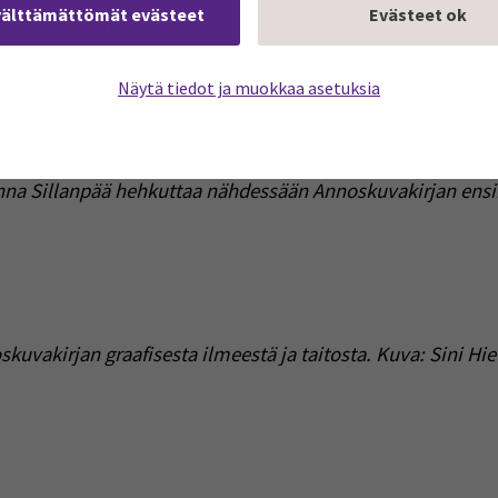
välttämättömät evästeet
Evästeet ok
jäsentä. Tuloksia esiteltiin European Public Health ko
Näytä tiedot ja muokkaa asetuksia
enna Sillanpää hehkuttaa nähdessään Annoskuvakirjan ens
uvakirjan graafisesta ilmeestä ja taitosta. Kuva: Sini Hie