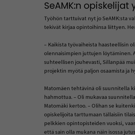
SeAMK:n opiskelijat
Työhön tarttuivat nyt jo SeAMK:sta v
tekivät kirjaa opintoihinsa liittyen. 
– Kaikista työvaiheista haasteellisin o
olennaisimpien juttujen löytäminen. 
suhteellisen jouhevasti, Sillanpää m
projektin myötä paljon osaamista ja h
Matomäen tehtävinä oli suunnitella kir
hahmottua. – Oli mukavaa suunnitella v
Matomäki kertoo. – Olihan se kuitenki
opiskelijoita tarttumaan tällaisiin t
pelkkien opintopisteiden vuoksi, vaan
että sain olla mukana näin isossa jut