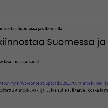
Vaihda kieltä
iinnostaa Suomessa ja ulkomailla
kiinnostaa Suomessa ja 
estävät ruokaratkaisut
indow)
ttp://rty.fi/wp-content/uploads/2013/09/annoskuvakirj
itettu Annoskuvakirja. Julkaisulle tuli tarve, koska last