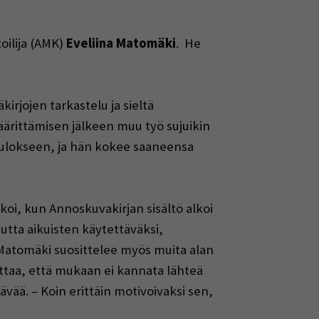
ilija (AMK)
Eveliina Matomäki
. He
irjojen tarkastelu ja sieltä
ärittämisen jälkeen muu työ sujuikin
utulokseen, ja hän kokee saaneensa
koi, kun Annoskuvakirjan sisältö alkoi
mutta aikuisten käytettäväksi,
 Matomäki suosittelee myös muita alan
ottaa, että mukaan ei kannata lähteä
vää. – Koin erittäin motivoivaksi sen,