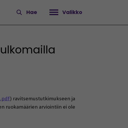
Hae
Valikko
Avaa valikko
ulkomailla
a.pdf
) ravitsemustutkimukseen ja
en ruokamäärien arviointiin ei ole