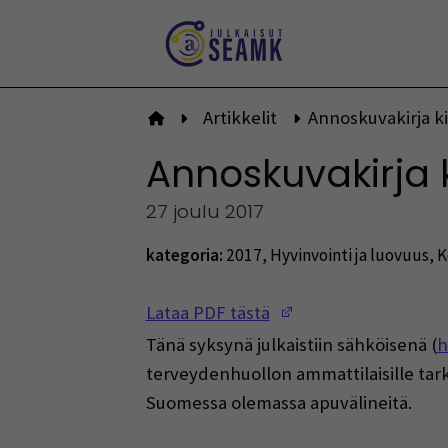
Siirry
sisältöön
Artikkelit
Annoskuvakirja k
Etusivulle
Annoskuvakirja 
27 joulu 2017
kategoria:
2017
,
Hyvinvointi ja luovuus
,
K
(Opens in a new w
Lataa PDF tästä
Tänä syksynä julkaistiin sähköisenä (
h
terveydenhuollon ammattilaisille tarko
Suomessa olemassa apuvälineitä.