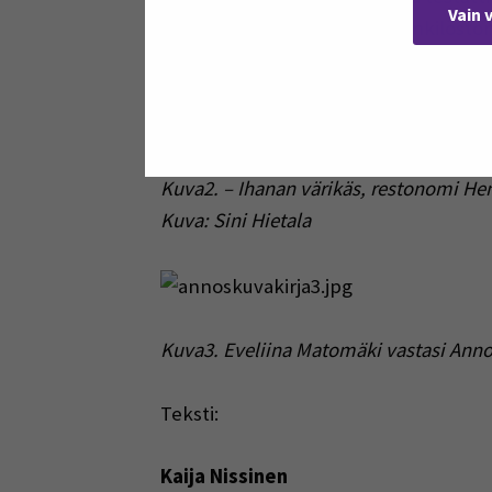
Vain 
vanhempaa ja päiväkodin henkilöstön 
marraskuussa 2017.
Kuva2. – Ihanan värikäs, restonomi H
Kuva: Sini Hietala
Kuva3. Eveliina Matomäki vastasi Annosk
Teksti:
Kaija Nissinen