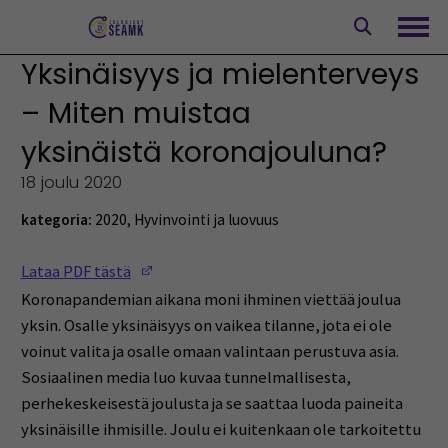
Siirry
sisältöön
Avaa
Yksinäisyys ja mielenterveys
– Miten muistaa
yksinäistä koronajouluna?
18 joulu 2020
kategoria:
2020
,
Hyvinvointi ja luovuus
(Opens in a new window)
Lataa PDF tästä
Koronapandemian aikana moni ihminen viettää joulua
yksin. Osalle yksinäisyys on vaikea tilanne, jota ei ole
voinut valita ja osalle omaan valintaan perustuva asia.
Sosiaalinen media luo kuvaa tunnelmallisesta,
perhekeskeisestä joulusta ja se saattaa luoda paineita
yksinäisille ihmisille. Joulu ei kuitenkaan ole tarkoitettu