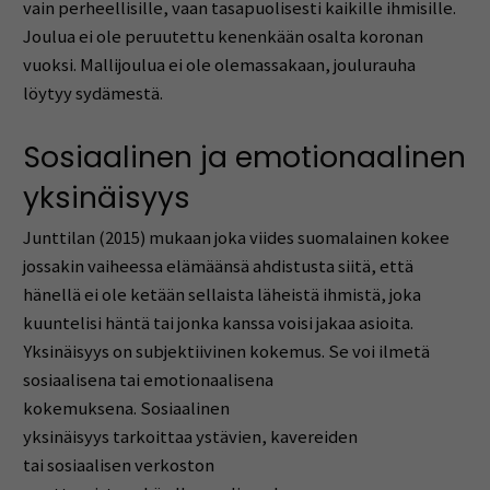
vain perheellisille, vaan tasapuolisesti kaikille ihmisille.
Joulua ei ole peruutettu kenenkään osalta koronan
vuoksi. Mallijoulua ei ole olemassakaan, joulurauha
löytyy sydämestä.
Sosiaalinen ja emotionaalinen
yksinäisyys
Junttilan (2015) mukaan joka viides suomalainen kokee
jossakin vaiheessa elämäänsä ahdistusta siitä, että
hänellä ei ole ketään sellaista läheistä ihmistä, joka
kuuntelisi häntä tai jonka kanssa voisi jakaa asioita.
Yksinäisyys on subjektiivinen kokemus. Se voi ilmetä
sosiaalisena tai emotionaalisena
kokemuksena. Sosiaalinen
yksinäisyys tarkoittaa ystävien, kavereiden
tai sosiaalisen verkoston