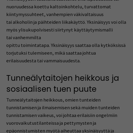
nuoruudessa koettu kaltoinkohtelu, turvattomat
kiintymyssuhteet, vanhempien väkivaltaisuus
tai alkoholin ja päihteiden liikakäyttö. Yksinäisyys voi olla
myös ylisukupolvisesti siirtynyt käyttäytymismalli
tai vanhemmilta
opittu toimintatapa. Yksinäisyys saattaa olla kytköksissä
torjutuksi tulemiseen, mikä saattaa johtua
erilaisuudesta tai vammaisuudesta.
Tunneälytaitojen heikkous ja
sosiaalisen tuen puute
Tunneälytaitojen heikkous, omien tunteiden
tunnistamisen ja ilmaisemisen sekä muiden tunteiden
tunnistamisen vaikeus, voi johtaa erilaisiin ongelmiin
vuorovaikutustilanteissa ja pettymysten ja
epäonnistumisten myötä aiheuttaa yksinäisyyttä ja