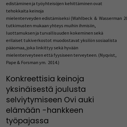
edistäminen ja työyhteisöjen kehittäminen ovat
tehokkaita keinoja
mielenterveyden edistämiseksi (Wahlbeck & Wasserman 20
tutkimusten mukaan yhteys muihin ihmisiin,
luottamuksen ja turvallisuuden kokeminen sekä
erilaiset tukiverkostot muodostavat yksilön sosiaalista
pääomaa, joka linkittyy sekä hyvään
mielenterveyteen että fyysiseen terveyteen. (Nyqvist,
Pape & Forsman ym. 2014.)
Konkreettisia keinoja
yksinäisestä joulusta
selviytymiseen Ovi auki
elämään -hankkeen
työpajassa