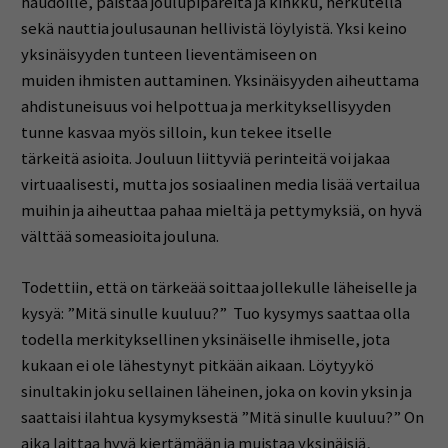
haudoille, paistaa joulupipareita ja kinkku, herkutella
sekä nauttia joulusaunan hellivistä löylyistä. Yksi keino
yksinäisyyden tunteen lieventämiseen on
muiden ihmisten auttaminen. Yksinäisyyden aiheuttama
ahdistuneisuus voi helpottua ja merkityksellisyyden
tunne kasvaa myös silloin, kun tekee itselle
tärkeitä asioita. Jouluun liittyviä perinteitä voi jakaa
virtuaalisesti, mutta jos sosiaalinen media lisää vertailua
muihin ja aiheuttaa pahaa mieltä ja pettymyksiä, on hyvä
välttää someasioita jouluna.
Todettiin, että on tärkeää soittaa jollekulle läheiselle ja
kysyä: ”Mitä sinulle kuuluu?” Tuo kysymys saattaa olla
todella merkityksellinen yksinäiselle ihmiselle, jota
kukaan ei ole lähestynyt pitkään aikaan. Löytyykö
sinultakin joku sellainen läheinen, joka on kovin yksin ja
saattaisi ilahtua kysymyksestä ”Mitä sinulle kuuluu?” On
aika laittaa hyvä kiertämään ja muistaa yksinäisiä,