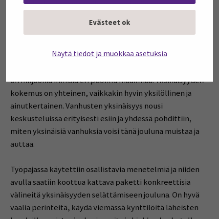
Toisaalta keskustelun aikana nousi esiin myös positiivisia
yksinäisyyteen liittyviä asioita. Työpajassa tunnistettiin,
Evästeet ok
että koronapandemian vuoksi yksinäisyys on
kollektiivinen ilmiö jouluna 2020. Se koskettaa
Näytä tiedot ja muokkaa asetuksia
kaikenikäisiä. Todettiin myös, että subjektiivinen
yksinäisyys on helpompi kestää, kun ”samassa veneessä”
on miljoonia ihmisiä eri puolilla maailmaa. Yksinäisyyden
kokemus on yhteinen, vaikkakin hyvin yksilöllinen ja
ainutkertainen. Vanhusten yksinäisyys nousi
keskusteluissa erityisesti esiin ja yhdessä pohdittiin,
miten yksinäisiä vanhuksia voisi tänä jouluna muistaa ja
auttaa.
Työpajassa käytettiin osallistavia menetelmiä ja niiden
avulla saatiin koottua kattava paketti konkreettisia
välineitä yksinäisyyden selättämiseen jouluna. On hyvä
vaalia perinteitä, käydä viemässä kynttilöitä läheisten