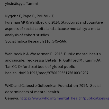
yksinäisyys. Tammi.
Nyqvist F, Pape B, Pellfolk T,
Forsman AK & Wahlbeck K. 2014. Structural and cognitive
aspects of social capital and all­cause mortality: a meta­
analysis of cohort studies.
Social Indica Research 116, 545–566.
Wahlbeck K & Wasserman D. 2015. Public mental health
and suicide. Teoksessa: Detels R, Gulliford M, Karim QA,
Tan CC. Oxford textbook of global public
health. doi:10.1093/med/9780199661756.003.0207
WHO and Calouste Gulbenkian Foundation. 2014. Social
determinants of mental health.
Geneva.
https://www.who.int/mental_health/publications