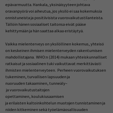
epävarmuutta. Hankala, yksinäisyyteen johtava
oravanpyörä voi aiheutua, jos yksilö ei saa kokemuksia
onnistuneista ja positiivisista vuorovaikutustilanteista.
Tällöin hänen sosiaaliset taitonsa eivät pääse
kehittymään ja hän saattaa alkaa eristäytyä.
Vaikka mielenterveys on yksilöllinen kokemus, yhteisö
on keskeinen ihmisen mielenterveyden rakentumisen
mahdollistajana. WHO:n (2014) mukaan yhteiskunnalliset
ratkaisut ja sosiaalinen tuki vaikuttavat merkittävästi
ihmisten mielenterveyteen. Perheen vuorovaikutuksen
tukeminen, turvallisen lapsuuden ja
nuoruuden takaaminen, tunneäly–
ja vuorovaikutustaitojen
opettaminen, koulukiusaamisen
ja erilaisten kaltoinkohtelun muotojen tunnistaminen ja
niiden kitkeminen sekä työelämäosallisuuden