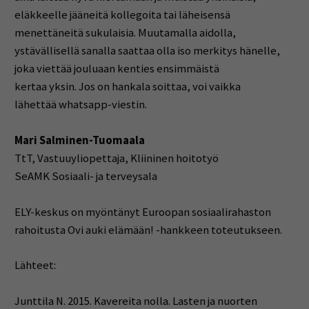
eläkkeelle jääneitä kollegoita tai läheisensä
menettäneitä sukulaisia. Muutamalla aidolla,
ystävällisellä sanalla saattaa olla iso merkitys hänelle,
joka viettää jouluaan kenties ensimmäistä
kertaa yksin. Jos on hankala soittaa, voi vaikka
lähettää whatsapp-viestin.
Mari Salminen-Tuomaala
TtT, Vastuuyliopettaja, Kliininen hoitotyö
SeAMK Sosiaali- ja terveysala
ELY-keskus on myöntänyt Euroopan sosiaalirahaston
rahoitusta Ovi auki elämään! -hankkeen toteutukseen.
Lähteet:
Junttila N. 2015. Kavereita nolla. Lasten ja nuorten