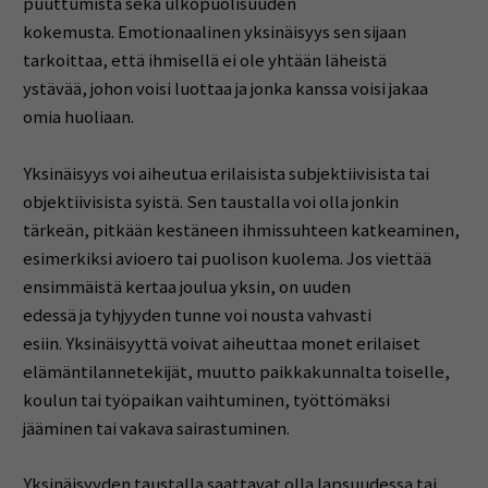
puuttumista sekä ulkopuolisuuden
kokemusta. Emotionaalinen yksinäisyys sen sijaan
tarkoittaa, että ihmisellä ei ole yhtään läheistä
ystävää, johon voisi luottaa ja jonka kanssa voisi jakaa
omia huoliaan.
Yksinäisyys voi aiheutua erilaisista subjektiivisista tai
objektiivisista syistä. Sen taustalla voi olla jonkin
tärkeän, pitkään kestäneen ihmissuhteen katkeaminen,
esimerkiksi avioero tai puolison kuolema. Jos viettää
ensimmäistä kertaa joulua yksin, on uuden
edessä ja tyhjyyden tunne voi nousta vahvasti
esiin. Yksinäisyyttä voivat aiheuttaa monet erilaiset
elämäntilannetekijät, muutto paikkakunnalta toiselle,
koulun tai työpaikan vaihtuminen, työttömäksi
jääminen tai vakava sairastuminen.
Yksinäisyyden taustalla saattavat olla lapsuudessa tai