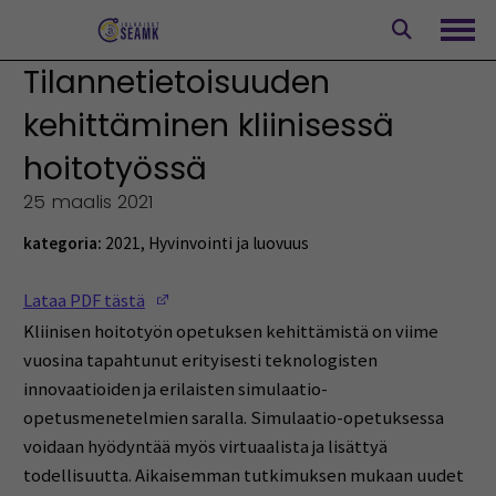
Siirry
sisältöön
Avaa
Tilannetietoisuuden
kehittäminen kliinisessä
hoitotyössä
25 maalis 2021
kategoria:
2021
,
Hyvinvointi ja luovuus
(Opens in a new window)
Lataa PDF tästä
Kliinisen hoitotyön opetuksen kehittämistä on viime
vuosina tapahtunut erityisesti teknologisten
innovaatioiden ja erilaisten simulaatio-
opetusmenetelmien saralla. Simulaatio-opetuksessa
voidaan hyödyntää myös virtuaalista ja lisättyä
todellisuutta. Aikaisemman tutkimuksen mukaan uudet