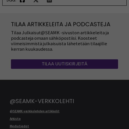
TILAA ARTIKKELEITA JA PODCASTEJA
Tilaa Julkaisut@SEAMK -sivuston artikkeleita ja
podcasteja omaan sähköpostiisi. Koosteet
viimeisimmistä julkaisuista lähetetään tilaajille
kerran kuukaudessa.
TILAA UUTISKIRJEITÄ
@SEAMK-VERKKOLEHTI
@SEAMK-verkkolehden artikkelit
Arkisto
Mediatiedot