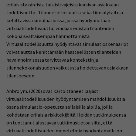
erilaisista oireista tai aistivajeista kärsivän asiakkaan
todellisuutta. Tilannetietoisuutta sekä tiimiälytaitoja
kehittävissä simulaatioissa, joissa hyödynnetään
virtuaalitodellisuutta, voidaan edistää tilanteiden
kokonaisvaltaisempaa hahmottamista.
Virtuaalitodellisuutta hyödyntävät simulaatioskenaariot
voivat auttaa kehittämään haasteellisten tilanteiden
havainnoimisessa tarvittavaa kontekstin ja
tilannekokonaisuuden vaikutusta hoidettavan asiakkaan
tilanteeseen.
Anbro ym. (2020) ovat kartoittaneet laajasti
virtuaalitodellisuuden hyödyntämisen mahdollisuuksia
osana simulaatio-opetusta sellaisilla aloilla, joilla
kohdataan erilaisia riskitekijöitä. Heidän tutkimuksensa
on tuottanut alustavaa tutkimustietoa siitä, että
virtuaalitodellisuuden menetelmiä hyödyntämällä on