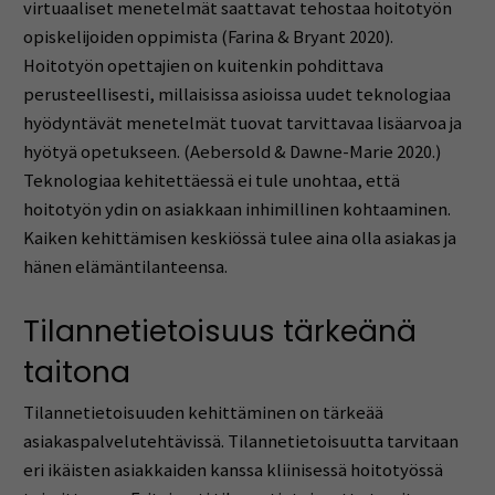
virtuaaliset menetelmät saattavat tehostaa hoitotyön
opiskelijoiden oppimista (Farina & Bryant 2020).
Hoitotyön opettajien on kuitenkin pohdittava
perusteellisesti, millaisissa asioissa uudet teknologiaa
hyödyntävät menetelmät tuovat tarvittavaa lisäarvoa ja
hyötyä opetukseen. (Aebersold & Dawne-Marie 2020.)
Teknologiaa kehitettäessä ei tule unohtaa, että
hoitotyön ydin on asiakkaan inhimillinen kohtaaminen.
Kaiken kehittämisen keskiössä tulee aina olla asiakas ja
hänen elämäntilanteensa.
Tilannetietoisuus tärkeänä
taitona
Tilannetietoisuuden kehittäminen on tärkeää
asiakaspalvelutehtävissä. Tilannetietoisuutta tarvitaan
eri ikäisten asiakkaiden kanssa kliinisessä hoitotyössä