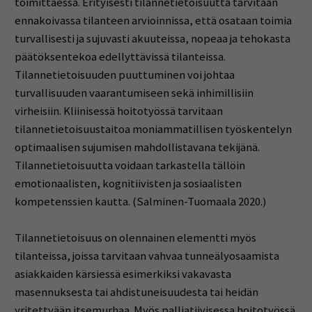
toimittaessa. Erityisesti tilannetietoisuutta tarvitaan
ennakoivassa tilanteen arvioinnissa, että osataan toimia
turvallisesti ja sujuvasti akuuteissa, nopeaa ja tehokasta
päätöksentekoa edellyttävissä tilanteissa.
Tilannetietoisuuden puuttuminen voi johtaa
turvallisuuden vaarantumiseen sekä inhimillisiin
virheisiin. Kliinisessä hoitotyössä tarvitaan
tilannetietoisuustaitoa moniammatillisen työskentelyn
optimaalisen sujumisen mahdollistavana tekijänä.
Tilannetietoisuutta voidaan tarkastella tällöin
emotionaalisten, kognitiivisten ja sosiaalisten
kompetenssien kautta. (Salminen-Tuomaala 2020.)
Tilannetietoisuus on olennainen elementti myös
tilanteissa, joissa tarvitaan vahvaa tunneälyosaamista
asiakkaiden kärsiessä esimerkiksi vakavasta
masennuksesta tai ahdistuneisuudesta tai heidän
yritettyään itsemurhaa. Myös palliatiivisessa hoitotyössä