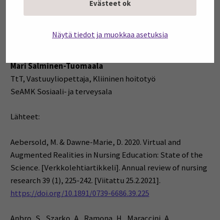
simulaatioihin ja todellisiin hoitotyön tilanteisiin
Evästeet ok
optimaalisesti valmentavaksi. Materiaalin uskotaan
tehostavan erityisesti kliinisen hoitotyön tilanteissa
Näytä tiedot ja muokkaa asetuksia
tarvittavien taitojen oppimista sekä tilannetietoisuutta.
Mari Salminen-Tuomaala
TtT, Vastuuyliopettaja, Kliininen hoitotyö
SeAMK Sosiaali- ja terveysala
Lähteet:
Aebersold, M. & Dawne-Marie, D. 2020. Virtual and
Augmented Realities in Nursing Education: State of the
Science. [Verkkolehtiartikkeli]. Annual review of nursing
research 39 (1), 225-242. [Viitattu 25.2.2021].
https://doi.org/10.1891/0739-6686.39.225
Anbro, S., Szarko, A., Ramona, H., Maraccini, A.,