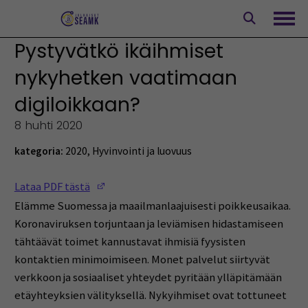
Siirry
sisältöön
Avaa
Pystyvätkö ikäihmiset
nykyhetken vaatimaan
digiloikkaan?
8 huhti 2020
kategoria:
2020
,
Hyvinvointi ja luovuus
(Opens in a new window)
Lataa PDF tästä
Elämme Suomessa ja maailmanlaajuisesti poikkeusaikaa.
Koronaviruksen torjuntaan ja leviämisen hidastamiseen
tähtäävät toimet kannustavat ihmisiä fyysisten
kontaktien minimoimiseen. Monet palvelut siirtyvät
verkkoon ja sosiaaliset yhteydet pyritään ylläpitämään
etäyhteyksien välityksellä. Nykyihmiset ovat tottuneet