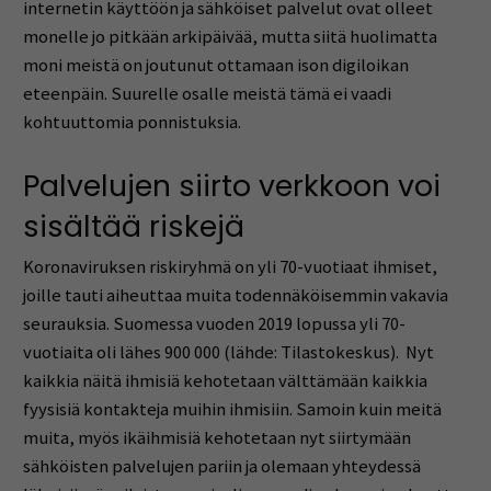
internetin käyttöön ja sähköiset palvelut ovat olleet
monelle jo pitkään arkipäivää, mutta siitä huolimatta
moni meistä on joutunut ottamaan ison digiloikan
eteenpäin. Suurelle osalle meistä tämä ei vaadi
kohtuuttomia ponnistuksia.
Palvelujen siirto verkkoon voi
sisältää riskejä
Koronaviruksen riskiryhmä on yli 70-vuotiaat ihmiset,
joille tauti aiheuttaa muita todennäköisemmin vakavia
seurauksia. Suomessa vuoden 2019 lopussa yli 70-
vuotiaita oli lähes 900 000 (lähde: Tilastokeskus). Nyt
kaikkia näitä ihmisiä kehotetaan välttämään kaikkia
fyysisiä kontakteja muihin ihmisiin. Samoin kuin meitä
muita, myös ikäihmisiä kehotetaan nyt siirtymään
sähköisten palvelujen pariin ja olemaan yhteydessä