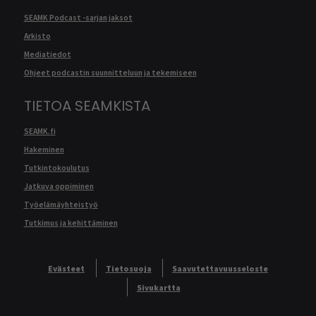
SEAMK Podcast -sarjan jaksot
Arkisto
Mediatiedot
Ohjeet podcastin suunnitteluun ja tekemiseen
TIETOA SEAMKISTA
SEAMK.fi
Hakeminen
Tutkintokoulutus
Jatkuva oppiminen
Työelämäyhteistyö
Tutkimus ja kehittäminen
Evästeet
Tietosuoja
Saavutettavuusseloste
Sivukartta