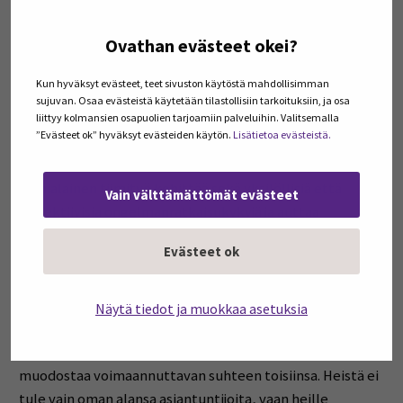
asiaa, ja lopuksi luulen, että he alkoivat nähdä asiaa
Ovathan evästeet okei?
samalla tavalla. Ainakin he sanoivat ymmärtävänsä minua
paremmin… ”.
Kun hyväksyt evästeet, teet sivuston käytöstä mahdollisimman
sujuvan. Osaa evästeistä käytetään tilastollisiin tarkoituksiin, ja osa
Monialaisen yhteistyön
liittyy kolmansien osapuolien tarjoamiin palveluihin. Valitsemalla
”Evästeet ok” hyväksyt evästeiden käytön.
Lisätietoa evästeistä.
merkityksiä
Monialainen tiimityö kehittää sekä yksilöllisiä että
Vain välttämättömät evästeet
kollektiivisia ongelmanratkaisukykyjä ja auttaa
ymmärtämään muiden ammattialojen tuomaa lisäarvoa.
Evästeet ok
Monialaisen oppimisen perustana on kyky olla
vuorovaikutuksessa muiden oppijoiden kanssa, mikä
vaatii ihmissuhdetaitoja sekä monimuotoisuuden
Näytä tiedot ja muokkaa asetuksia
mahdollisuuksien ymmärtämistä. Kun eri alojen osaajat
rakentavat yhteistä ymmärrystä ja vastuuta, he voivat
muodostaa voimaannuttavan suhteen toisiinsa. Heistä ei
tule vain oman alansa asiantuntijoita, vaan heille