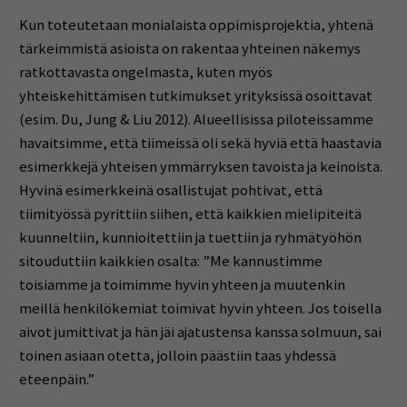
Kun toteutetaan monialaista oppimisprojektia, yhtenä
tärkeimmistä asioista on rakentaa yhteinen näkemys
ratkottavasta ongelmasta, kuten myös
yhteiskehittämisen tutkimukset yrityksissä osoittavat
(esim. Du, Jung & Liu 2012). Alueellisissa piloteissamme
havaitsimme, että tiimeissä oli sekä hyviä että haastavia
esimerkkejä yhteisen ymmärryksen tavoista ja keinoista.
Hyvinä esimerkkeinä osallistujat pohtivat, että
tiimityössä pyrittiin siihen, että kaikkien mielipiteitä
kuunneltiin, kunnioitettiin ja tuettiin ja ryhmätyöhön
sitouduttiin kaikkien osalta: ”Me kannustimme
toisiamme ja toimimme hyvin yhteen ja muutenkin
meillä henkilökemiat toimivat hyvin yhteen. Jos toisella
aivot jumittivat ja hän jäi ajatustensa kanssa solmuun, sai
toinen asiaan otetta, jolloin päästiin taas yhdessä
eteenpäin.”