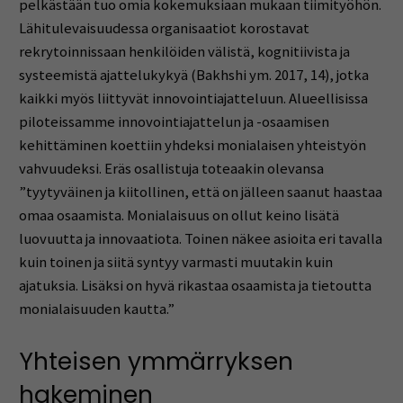
pelkästään tuo omia kokemuksiaan mukaan tiimityöhön.
Lähitulevaisuudessa organisaatiot korostavat
rekrytoinnissaan henkilöiden välistä, kognitiivista ja
systeemistä ajattelukykyä (Bakhshi ym. 2017, 14), jotka
kaikki myös liittyvät innovointiajatteluun. Alueellisissa
piloteissamme innovointiajattelun ja -osaamisen
kehittäminen koettiin yhdeksi monialaisen yhteistyön
vahvuudeksi. Eräs osallistuja toteaakin olevansa
”tyytyväinen ja kiitollinen, että on jälleen saanut haastaa
omaa osaamista. Monialaisuus on ollut keino lisätä
luovuutta ja innovaatiota. Toinen näkee asioita eri tavalla
kuin toinen ja siitä syntyy varmasti muutakin kuin
ajatuksia. Lisäksi on hyvä rikastaa osaamista ja tietoutta
monialaisuuden kautta.”
Yhteisen ymmärryksen
hakeminen