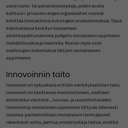
uusia tuote- tai palvelukonsepteja, joiden avulla
kulttuuri- ja luovien alojen organisaatiot voisivat
kehittää innovatiivisia kuluttajien arvokokemuksia. Tässä
kirjoituksessa keskityn kuvaamaan
pilottitapahtumiemme pohjalta monialaisen oppimisen
mahdollisuuksia ja haasteita. Nostan myös esiin
osallistujien kokemuksia liittyen monialaiseen
oppimiseen.
Innovoinnin taito
Innovointi on nykyaikana erittäin merkityksellinen taito.
Innovointi on käsitteenä moniulotteinen, sisältäen
esimerkiksi viestintä-, luovuus- ja suunnittelutaidot.
Innovointi ja monialainen oppiminen liittyvät läheisesti
toisiinsa: parhaimmillaan monialaisen tiimin jäsenet
rakentavat uutta, jaettua ymmärrystä ja tietoa, eivätkä