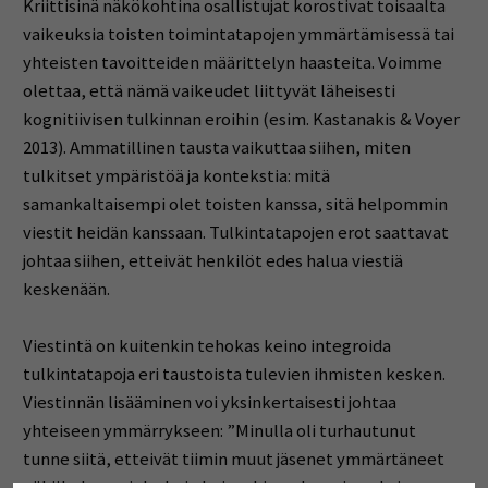
Kriittisinä näkökohtina osallistujat korostivat toisaalta
vaikeuksia toisten toimintatapojen ymmärtämisessä tai
yhteisten tavoitteiden määrittelyn haasteita. Voimme
olettaa, että nämä vaikeudet liittyvät läheisesti
kognitiivisen tulkinnan eroihin (esim. Kastanakis & Voyer
2013). Ammatillinen tausta vaikuttaa siihen, miten
tulkitset ympäristöä ja kontekstia: mitä
samankaltaisempi olet toisten kanssa, sitä helpommin
viestit heidän kanssaan. Tulkintatapojen erot saattavat
johtaa siihen, etteivät henkilöt edes halua viestiä
keskenään.
Viestintä on kuitenkin tehokas keino integroida
tulkintatapoja eri taustoista tulevien ihmisten kesken.
Viestinnän lisääminen voi yksinkertaisesti johtaa
yhteiseen ymmärrykseen: ”Minulla oli turhautunut
tunne siitä, etteivät tiimin muut jäsenet ymmärtäneet
näkökulmaani. Jatkoin kuitenkin puhuen ja pohtien