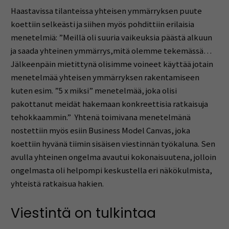
Haastavissa tilanteissa yhteisen ymmärryksen puute
koettiin selkeästi ja siihen myös pohdittiin erilaisia
menetelmiä: ”Meillä oli suuria vaikeuksia päästä alkuun
ja saada yhteinen ymmärrys,mitä olemme tekemässä…
Jälkeenpäin mietittynä olisimme voineet käyttää jotain
menetelmää yhteisen ymmärryksen rakentamiseen
kuten esim. ”5 x miksi” menetelmää, joka olisi
pakottanut meidät hakemaan konkreettisia ratkaisuja
tehokkaammin.” Yhtenä toimivana menetelmänä
nostettiin myös esiin Business Model Canvas, joka
koettiin hyvänä tiimin sisäisen viestinnän työkaluna. Sen
avulla yhteinen ongelma avautui kokonaisuutena, jolloin
ongelmasta oli helpompi keskustella eri näkökulmista,
yhteistä ratkaisua hakien.
Viestintä on tulkintaa