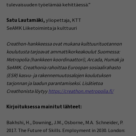
tulevaisuuden työelämää kehittäessä.”
Satu Lautamäki,
yliopettaja, KTT
SeAMK Liiketoiminta ja kulttuuri
Creathon-hankkeess
a ovat mukana kulttuurituotannon
koulutusta tarjoavat ammattikorkeakoulut Suomessa:
Metropolia (hankkeen koordinaattori), Arcada, Humak ja
SeAMK. Creathonia rahoittaa Euroopan sosiaalirahasto
(ESR) kasvu- ja rakennemuutosalojen koulutuksen
tarjonnan ja laadun parantamiseksi. Lisätietoa
Creathonista löytyy
https://creathon.metropolia.fi/
Kirjoituksessa mainitut lähteet:
Bakhshi, H., Downing, J.M., Osborne, M.A. Schneider, P.
2017. The Future of Skills. Employment in 2030. London: