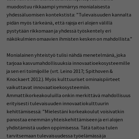
muodostuu rikkaampi ymmärrys monialaisesta
yhdessäluomisen kontekstista: ”Tulevaisuuden kannalta
pidän myös tärkeänä, että rajoja eri alojen välillä
pystytään rikkomaan ja yhdessä työskentely eri
näkökulmien omaavien ihmisten kesken on mahdollista.”
Monialainen yhteistyö tulisi nähdä menetelmänä, joka
tarjoaa kasvumahdollisuuksia innovaatioekosysteemille
ja sen eri toimijoille (vrt. Leino 2017; Spithoven &
Knockaert 2012.). Myös kulttuuriset ominaispiirteet
vaikuttavat innovaatioekosysteemiin.
Ammattikorkeakouluilla onkin merkittävä mahdollisuus
erityisesti tulevaisuuden innovaatiokulttuurin
kehittämisessä: ”Mielestäni korkeakoulut voisivatkin
panostaa enemmän yhteiskehittämiseen ja eri alojen
yhdistämistä uuden oppimisessa. Tätä taitoa tulen
tarvitsemaan tulevaisuudessa työelämässä ja