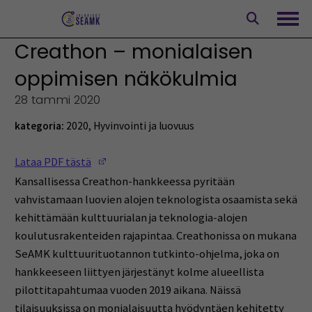
Siirry
sisältöön
Avaa
Creathon – monialaisen
oppimisen näkökulmia
28 tammi 2020
kategoria:
2020
,
Hyvinvointi ja luovuus
(Opens in a new window)
Lataa PDF tästä
Kansallisessa Creathon-hankkeessa pyritään
vahvistamaan luovien alojen teknologista osaamista sekä
kehittämään kulttuurialan ja teknologia-alojen
koulutusrakenteiden rajapintaa. Creathonissa on mukana
SeAMK kulttuurituotannon tutkinto-ohjelma, joka on
hankkeeseen liittyen järjestänyt kolme alueellista
pilottitapahtumaa vuoden 2019 aikana. Näissä
tilaisuuksissa on monialaisuutta hyödyntäen kehitetty