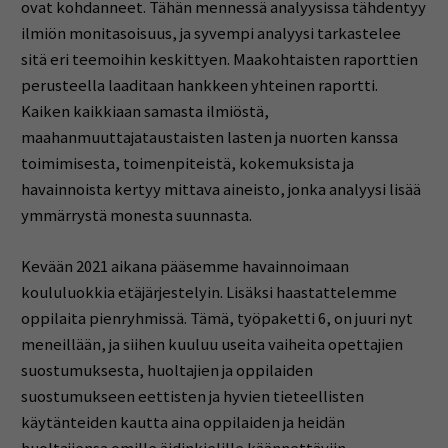
ovat kohdanneet. Tähän mennessä analyysissa tähdentyy
ilmiön monitasoisuus, ja syvempi analyysi tarkastelee
sitä eri teemoihin keskittyen. Maakohtaisten raporttien
perusteella laaditaan hankkeen yhteinen raportti.
Kaiken kaikkiaan samasta ilmiöstä,
maahanmuuttajataustaisten lasten ja nuorten kanssa
toimimisesta, toimenpiteistä, kokemuksista ja
havainnoista kertyy mittava aineisto, jonka analyysi lisää
ymmärrystä monesta suunnasta.
Kevään 2021 aikana pääsemme havainnoimaan
koululuokkia etäjärjestelyin. Lisäksi haastattelemme
oppilaita pienryhmissä. Tämä, työpaketti 6, on juuri nyt
meneillään, ja siihen kuuluu useita vaiheita opettajien
suostumuksesta, huoltajien ja oppilaiden
suostumukseen eettisten ja hyvien tieteellisten
käytänteiden kautta aina oppilaiden ja heidän