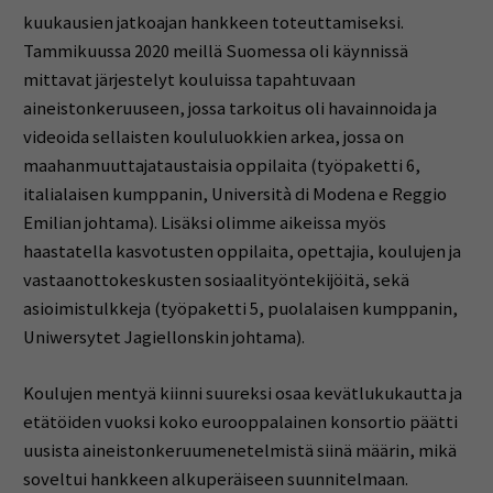
kuukausien jatkoajan hankkeen toteuttamiseksi.
Tammikuussa 2020 meillä Suomessa oli käynnissä
mittavat järjestelyt kouluissa tapahtuvaan
aineistonkeruuseen, jossa tarkoitus oli havainnoida ja
videoida sellaisten koululuokkien arkea, jossa on
maahanmuuttajataustaisia oppilaita (työpaketti 6,
italialaisen kumppanin, Università di Modena e Reggio
Emilian johtama). Lisäksi olimme aikeissa myös
haastatella kasvotusten oppilaita, opettajia, koulujen ja
vastaanottokeskusten sosiaalityöntekijöitä, sekä
asioimistulkkeja (työpaketti 5, puolalaisen kumppanin,
Uniwersytet Jagiellonskin johtama).
Koulujen mentyä kiinni suureksi osaa kevätlukukautta ja
etätöiden vuoksi koko eurooppalainen konsortio päätti
uusista aineistonkeruumenetelmistä siinä määrin, mikä
soveltui hankkeen alkuperäiseen suunnitelmaan.