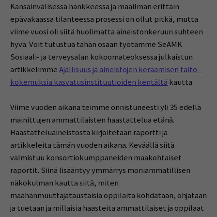
Kansainvälisessä hankkeessa ja maailman erittäin
epävakaassa tilanteessa prosessi on ollut pitkä, mutta
viime vuosi oli siitä huolimatta aineistonkeruun suhteen
hyvä. Voit tutustua tähän osaan työtämme SeAMK
Sosiaali- ja terveysalan kokoomateoksessa julkaistun
artikkelimme
Ajallisuus ja aineistojen keräämisen taito –
kokemuksia kasvatusinstituutioiden kentältä
kautta.
Viime vuoden aikana teimme onnistuneesti yli 35 edellä
mainittujen ammattilaisten haastattelua etänä.
Haastatteluaineistosta kirjoitetaan raportti ja
artikkeleita tämän vuoden aikana. Keväällä siitä
valmistuu konsortiokumppaneiden maakohtaiset
raportit. Siinä lisääntyy ymmärrys moniammatillisen
näkökulman kautta siitä, miten
maahanmuuttajataustaisia oppilaita kohdataan, ohjataan
ja tuetaan ja millaisia haasteita ammattilaiset ja oppilaat