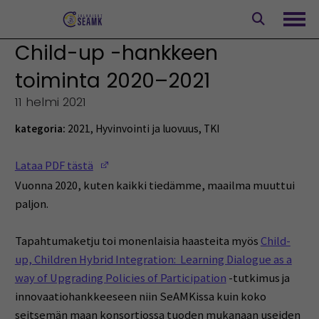
Siirry
sisältöön
Avaa
Child-up -hankkeen
toiminta 2020–2021
11 helmi 2021
kategoria:
2021
,
Hyvinvointi ja luovuus
,
TKI
(Opens in a new window)
Lataa PDF tästä
Vuonna 2020, kuten kaikki tiedämme, maailma muuttui
paljon.
Tapahtumaketju toi monenlaisia haasteita myös
Child-
up, Children Hybrid Integration: Learning Dialogue as a
way of Upgrading Policies of Participation
-tutkimus ja
innovaatiohankkeeseen niin SeAMKissa kuin koko
seitsemän maan konsortiossa tuoden mukanaan useiden