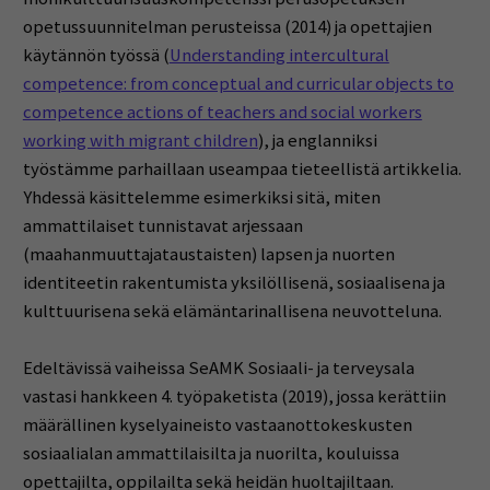
opetussuunnitelman perusteissa (2014) ja opettajien
käytännön työssä (
Understanding intercultural
competence: from conceptual and curricular objects to
competence actions of teachers and social workers
working with migrant children
), ja englanniksi
työstämme parhaillaan useampaa tieteellistä artikkelia.
Yhdessä käsittelemme esimerkiksi sitä, miten
ammattilaiset tunnistavat arjessaan
(maahanmuuttajataustaisten) lapsen ja nuorten
identiteetin rakentumista yksilöllisenä, sosiaalisena ja
kulttuurisena sekä elämäntarinallisena neuvotteluna.
Edeltävissä vaiheissa SeAMK Sosiaali- ja terveysala
vastasi hankkeen 4. työpaketista (2019), jossa kerättiin
määrällinen kyselyaineisto vastaanottokeskusten
sosiaalialan ammattilaisilta ja nuorilta, kouluissa
opettajilta, oppilailta sekä heidän huoltajiltaan.