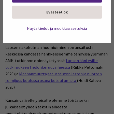
keskeistä on ajatus, että vaikka puhumme
maahanmuuttajataustaisista henkilöistä, pelkkä
Evästeet ok
kansallisuuteen ja etnisyyteen rajoittunut määritelmä on
kotoutumistyönkin näkökulmasta kapea ja riittämätön
huomioimaan lapsen kokonaisvaltaisena,
Näytä tiedot ja muokkaa asetuksia
elämäntarinallista identiteettiään rakentavana ihmisenä.
Lapsen näkökulman huomioiminen on ansaitusti
keskiössä kahdessa hankkeeseemme tehdyssä ylemmän
AMK-tutkinnon opinnäytetyössä:
Lapsen ääni esille
tutkimuksen tiedonkeruuvaiheessa
(Riikka Peltomäki
2020) ja
Maahanmuuttajataustaisten lasten ja nuorten
toimijuus koulussa osana kotoutumista
(Heidi Kaleva
2020).
Kansainväliselle yleisölle olemme toistaiseksi
julkaisseet yhden tekstin aiheesta
monikulttuurisuuskompetenssi perusopetuksen