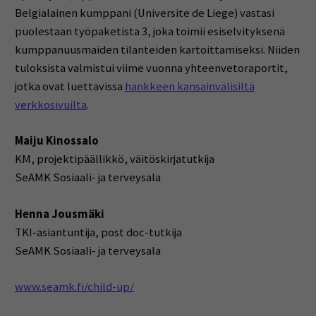
Belgialainen kumppani (Universite de Liege) vastasi
puolestaan työpaketista 3, joka toimii esiselvityksenä
kumppanuusmaiden tilanteiden kartoittamiseksi. Niiden
tuloksista valmistui viime vuonna yhteenvetoraportit,
jotka ovat luettavissa
hankkeen kansainvälisiltä
verkkosivuilta
.
Maiju Kinossalo
KM, projektipäällikkö, väitöskirjatutkija
SeAMK Sosiaali- ja terveysala
Henna Jousmäki
TKI-asiantuntija, post doc-tutkija
SeAMK Sosiaali- ja terveysala
www.seamk.fi/child-up/