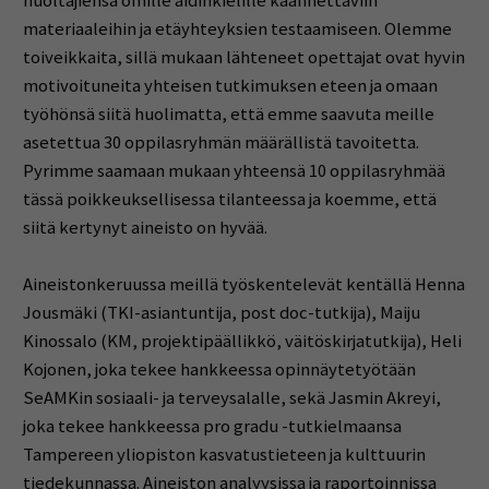
huoltajiensa omille äidinkielille käännettäviin
materiaaleihin ja etäyhteyksien testaamiseen. Olemme
toiveikkaita, sillä mukaan lähteneet opettajat ovat hyvin
motivoituneita yhteisen tutkimuksen eteen ja omaan
työhönsä siitä huolimatta, että emme saavuta meille
asetettua 30 oppilasryhmän määrällistä tavoitetta.
Pyrimme saamaan mukaan yhteensä 10 oppilasryhmää
tässä poikkeuksellisessa tilanteessa ja koemme, että
siitä kertynyt aineisto on hyvää.
Aineistonkeruussa meillä työskentelevät kentällä Henna
Jousmäki (TKI-asiantuntija, post doc-tutkija), Maiju
Kinossalo (KM, projektipäällikkö, väitöskirjatutkija), Heli
Kojonen, joka tekee hankkeessa opinnäytetyötään
SeAMKin sosiaali- ja terveysalalle, sekä Jasmin Akreyi,
joka tekee hankkeessa pro gradu -tutkielmaansa
Tampereen yliopiston kasvatustieteen ja kulttuurin
tiedekunnassa. Aineiston analyysissa ja raportoinnissa