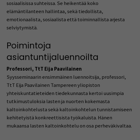
sosiaalisissa suhteissa. Se heikentää koko
elämäntilanteen hallintaa, sekä tiedollista,
emotionaalista, sosiaalista että toiminnallista arjesta
selviytymistä.
Poimintoja
asiantuntijaluennoilta
Professori, TtT Eija Paavilainen
Syysseminaarin ensimmäinen luennoitsija, professori,
TtT Eija Paavilainen Tampereen yliopiston
yhteiskuntatieteiden tiedekunnasta kertoi uusimpia
tutkimustuloksia lasten ja nuorten kokemasta
kaltoinkohtelusta sekä kaltoinkohtelun tunnistamiseen
kehitetyistä konkreettisista työkaluista. Hänen
mukaansa lasten kaltoinkohtelu on osa perheväkivaltaa.