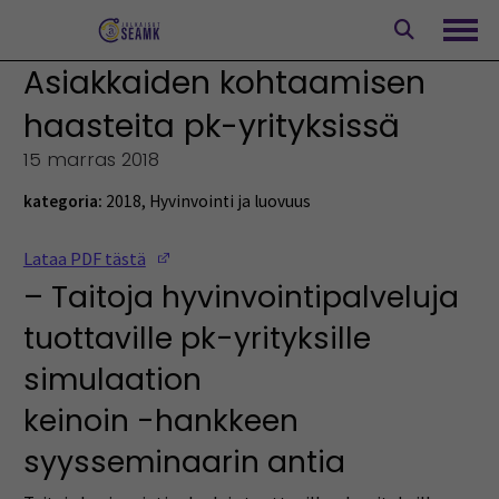
Siirry
sisältöön
Avaa
Asiakkaiden kohtaamisen
haasteita pk-yrityksissä
15 marras 2018
kategoria:
2018
,
Hyvinvointi ja luovuus
(Opens in a new window)
Lataa PDF tästä
– Taitoja hyvinvointipalveluja
tuottaville pk-yrityksille
simulaation
keinoin -hankkeen
syysseminaarin antia