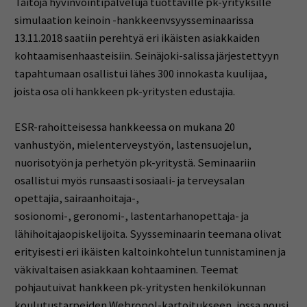
Taitoja hyvinvointipalveluja tuottaville pk-yrityksille
simulaation keinoin -hankkeenvsyysseminaarissa
13.11.2018 saatiin perehtyä eri ikäisten asiakkaiden
kohtaamisenhaasteisiin. Seinäjoki-salissa järjestettyyn
tapahtumaan osallistui lähes 300 innokasta kuulijaa,
joista osa oli hankkeen pk-yritysten edustajia.
ESR-rahoitteisessa hankkeessa on mukana 20
vanhustyön, mielenterveystyön, lastensuojelun,
nuorisotyön ja perhetyön pk-yritystä. Seminaariin
osallistui myös runsaasti sosiaali- ja terveysalan
opettajia, sairaanhoitaja-,
sosionomi-, geronomi-, lastentarhanopettaja- ja
lähihoitajaopiskelijoita. Syysseminaarin teemana olivat
erityisesti eri ikäisten kaltoinkohtelun tunnistaminen ja
väkivaltaisen asiakkaan kohtaaminen. Teemat
pohjautuivat hankkeen pk-yritysten henkilökunnan
koulutustarpeiden Webropol-kartoitukseen, jossa nousi