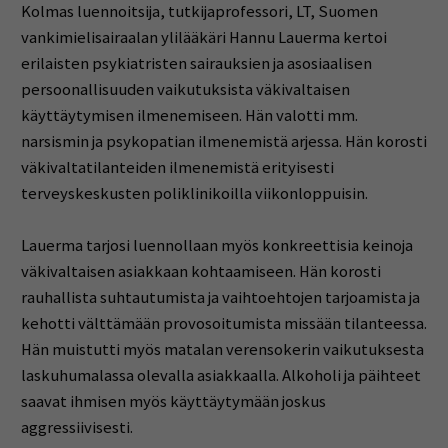
Kolmas luennoitsija, tutkijaprofessori, LT, Suomen
vankimielisairaalan ylilääkäri Hannu Lauerma kertoi
erilaisten psykiatristen sairauksien ja asosiaalisen
persoonallisuuden vaikutuksista väkivaltaisen
käyttäytymisen ilmenemiseen. Hän valotti mm.
narsismin ja psykopatian ilmenemistä arjessa. Hän korosti
väkivaltatilanteiden ilmenemistä erityisesti
terveyskeskusten poliklinikoilla viikonloppuisin.
Lauerma tarjosi luennollaan myös konkreettisia keinoja
väkivaltaisen asiakkaan kohtaamiseen. Hän korosti
rauhallista suhtautumista ja vaihtoehtojen tarjoamista ja
kehotti välttämään provosoitumista missään tilanteessa.
Hän muistutti myös matalan verensokerin vaikutuksesta
laskuhumalassa olevalla asiakkaalla. Alkoholi ja päihteet
saavat ihmisen myös käyttäytymään joskus
aggressiivisesti.