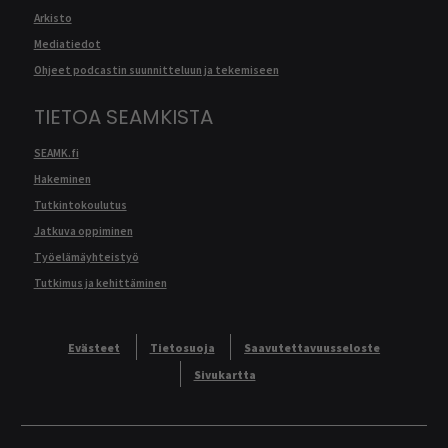
Arkisto
Mediatiedot
Ohjeet podcastin suunnitteluun ja tekemiseen
TIETOA SEAMKISTA
SEAMK.fi
Hakeminen
Tutkintokoulutus
Jatkuva oppiminen
Työelämäyhteistyö
Tutkimus ja kehittäminen
Evästeet
Tietosuoja
Saavutettavuusseloste
Sivukartta