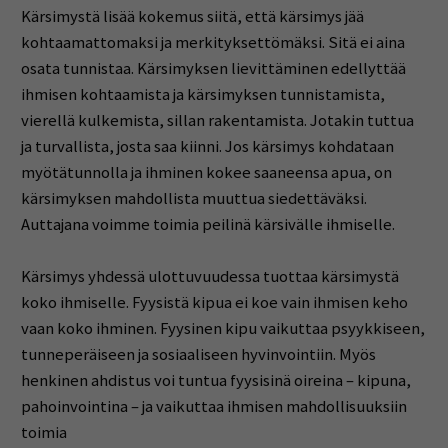
Kärsimystä lisää kokemus siitä, että kärsimys jää
kohtaamattomaksi ja merkityksettömäksi. Sitä ei aina
osata tunnistaa. Kärsimyksen lievittäminen edellyttää
ihmisen kohtaamista ja kärsimyksen tunnistamista,
vierellä kulkemista, sillan rakentamista. Jotakin tuttua
ja turvallista, josta saa kiinni. Jos kärsimys kohdataan
myötätunnolla ja ihminen kokee saaneensa apua, on
kärsimyksen mahdollista muuttua siedettäväksi.
Auttajana voimme toimia peilinä kärsivälle ihmiselle.
Kärsimys yhdessä ulottuvuudessa tuottaa kärsimystä
koko ihmiselle. Fyysistä kipua ei koe vain ihmisen keho
vaan koko ihminen. Fyysinen kipu vaikuttaa psyykkiseen,
tunneperäiseen ja sosiaaliseen hyvinvointiin. Myös
henkinen ahdistus voi tuntua fyysisinä oireina – kipuna,
pahoinvointina – ja vaikuttaa ihmisen mahdollisuuksiin
toimia