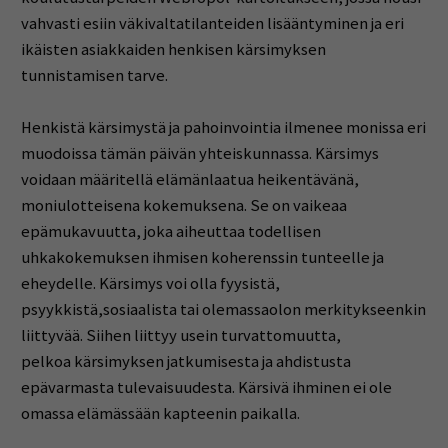
vahvasti esiin väkivaltatilanteiden lisääntyminen ja eri
ikäisten asiakkaiden henkisen kärsimyksen
tunnistamisen tarve.
Henkistä kärsimystä ja pahoinvointia ilmenee monissa eri
muodoissa tämän päivän yhteiskunnassa. Kärsimys
voidaan määritellä elämänlaatua heikentävänä,
moniulotteisena kokemuksena. Se on vaikeaa
epämukavuutta, joka aiheuttaa todellisen
uhkakokemuksen ihmisen koherenssin tunteelle ja
eheydelle. Kärsimys voi olla fyysistä,
psyykkistä,sosiaalista tai olemassaolon merkitykseenkin
liittyvää. Siihen liittyy usein turvattomuutta,
pelkoa kärsimyksen jatkumisesta ja ahdistusta
epävarmasta tulevaisuudesta. Kärsivä ihminen ei ole
omassa elämässään kapteenin paikalla.