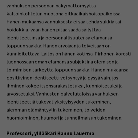
vanhuksen persoonan näkymättömyyttä
kaltoinkohtelun muotona pitkäaikaishoitopaikoissa.
Hänen mukaansa vanhuksesta ei saa tehdä sukkia tai
hoidokkia, vaan hänen pitää saada säilyttää
identiteettinsä ja persoonallisuutensa elämänsä
loppuun saakka. Hänen arvojaan ja toiveitaan on
kunnioitettava. Laitos on hänen kotinsa. Pirhonen korosti
luennossaan oman elämänsä subjektina olemisen ja
toimimisen tärkeyttä loppuun saakka. Hänen mukaansa
positiivinen identiteetti voi syntyä ja pysyä vain, jos
ihminen kokee itsensärakastetuksi, kunnioitetuksi ja
arvostetuksi. Vanhusten palvelutaloissa vanhuksen
identiteettiä tukevat yksityisyyden tukeminen,
aiemman elämäntyylin tukeminen, toiveiden
huomioiminen, huumori ja tunneilmaisun tukeminen.
Professori, ylilääkäri Hannu Lauerma