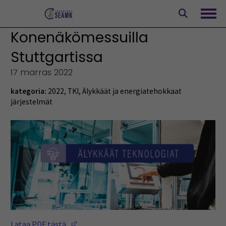
Siirry
sisältöön
Avaa
Konenäkömessuilla
Stuttgartissa
17 marras 2022
kategoria:
2022
,
TKI
,
Älykkäät ja energiatehokkaat
järjestelmät
(Opens in a new window)
Lataa PDF tästä