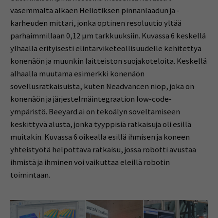
vasemmalta alkaen Heliotiksen pinnanlaadun ja -
karheuden mittari, jonka optinen resoluutio yltää
parhaimmillaan 0,12 µm tarkkuuksiin. Kuvassa 6 keskellä
ylhäällä erityisesti elintarviketeollisuudelle kehitettyä
konenäön ja muunkin laitteiston suojakoteloita. Keskellä
alhaalla muutama esimerkki konenäön
sovellusratkaisuista, kuten Neadvancen niop, joka on
konenäön ja järjestelmäintegraation low-code-
ympäristö. Beeyard.ai on tekoälyn soveltamiseen
keskittyvä alusta, jonka tyyppisiä ratkaisuja oli esillä
muitakin. Kuvassa 6 oikealla esillä ihmisen ja koneen
yhteistyötä helpottava ratkaisu, jossa robotti avustaa
ihmistä ja ihminen voi vaikuttaa eleillä robotin
toimintaan.