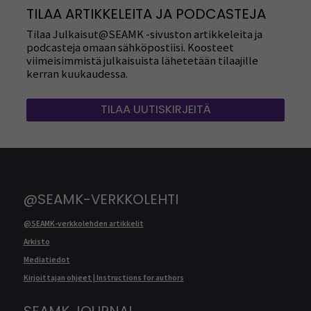
TILAA ARTIKKELEITA JA PODCASTEJA
Tilaa Julkaisut@SEAMK -sivuston artikkeleita ja
podcasteja omaan sähköpostiisi. Koosteet
viimeisimmistä julkaisuista lähetetään tilaajille
kerran kuukaudessa.
TILAA UUTISKIRJEITÄ
@SEAMK-VERKKOLEHTI
@SEAMK-verkkolehden artikkelit
Arkisto
Mediatiedot
Kirjoittajan ohjeet | Instructions for authors
SEAMK JOURNAL