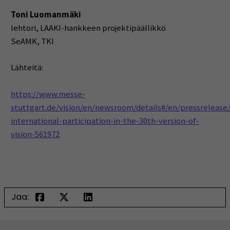
Toni Luomanmäki
lehtori, LAAKI-hankkeen projektipäällikkö
SeAMK, TKI
Lähteitä:
https://www.messe-
stuttgart.de/vision/en/newsroom/details#/en/pressrelease
international-participation-in-the-30th-version-of-
vision-561972
Jaa: