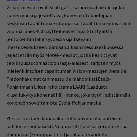
Vision-messut ovat Stuttgartissa normaaliaikoina joka
toinen vuosi järjestettävä, konenäköteknologian
keskeisin tapahtuma Euroopassa. Tapahtuma keräsi tänä
vuonna lähes 400 näytteilleasettajaa Stuttgartin
lentokentän läheisyydessä sijaitsevaan
messukeskukseen. Samaan aikaan messukeskuksessa
järjestettiin myös Motek-messut, jotka keskittyvät
teollisuusautomaatioon laaja-alaisesti tarjoten myös
mielenkiintoisen tapahtuman Vision-messujen vieraille.
Tiedonhakumatkan messuille mahdollisti Etelä-
Pohjanmaan Liiton rahoittama LAAKI (Laadusta
kilpailukykyä konenäöllä) -hanke, joka pyrkii edistämään
konenäön soveltamista Etelä-Pohjanmaalla.
Yleisesti ottaen konenäköteollisuus voi olosuhteisiin
nähden erinomaisesti. Vuonna 2021 ala kasvoi odotettua
enemmän (Eurooppa 17 %) ja tälläkin vuodelle