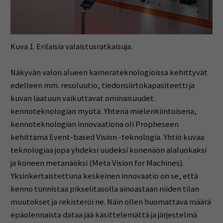
Kuva 1. Erilaisia valaistusratkaisuja.
Näkyvän valon alueen kamerateknologioissa kehittyvät
edelleen mm. resoluutio, tiedonsiirtokapasiteetti ja
kuvan laatuun vaikuttavat ominaisuudet
kennoteknologian myötä. Yhtenä mielenkiintoisena,
kennoteknologian innovaationa oli Propheseen
kehittämä Event-based Vision -teknologia. Yhtiö kuvaa
teknologiaa jopa yhdeksi uudeksi konenäön alaluokaksi
ja koneen metanäöksi (Meta Vision for Machines).
Yksinkertaistettuna keskeinen innovaatio on se, että
kenno tunnistaa pikselitasolla ainoastaan niiden tilan
muutokset ja rekisteröi ne. Näin ollen huomattava määrä
epäolennaista dataa jää käsittelemättä ja järjestelmä