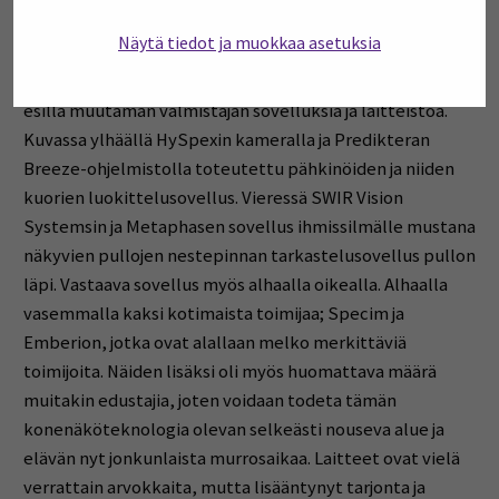
Näytä tiedot ja muokkaa asetuksia
Pääsääntöisesti esillä olevat laitteet keskittyivät
infrapuna-aluetta hyödyntäviin laitteisiin. Kuvassa 5 on
esillä muutaman valmistajan sovelluksia ja laitteistoa.
Kuvassa ylhäällä HySpexin kameralla ja Predikteran
Breeze-ohjelmistolla toteutettu pähkinöiden ja niiden
kuorien luokittelusovellus. Vieressä SWIR Vision
Systemsin ja Metaphasen sovellus ihmissilmälle mustana
näkyvien pullojen nestepinnan tarkastelusovellus pullon
läpi. Vastaava sovellus myös alhaalla oikealla. Alhaalla
vasemmalla kaksi kotimaista toimijaa; Specim ja
Emberion, jotka ovat alallaan melko merkittäviä
toimijoita. Näiden lisäksi oli myös huomattava määrä
muitakin edustajia, joten voidaan todeta tämän
konenäköteknologia olevan selkeästi nouseva alue ja
elävän nyt jonkunlaista murrosaikaa. Laitteet ovat vielä
verrattain arvokkaita, mutta lisääntynyt tarjonta ja