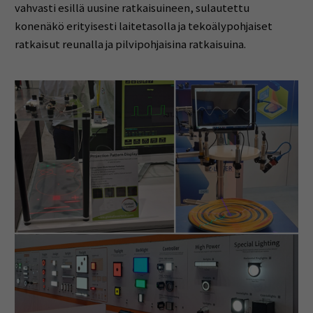
vahvasti esillä uusine ratkaisuineen, sulautettu
konenäkö erityisesti laitetasolla ja tekoälypohjaiset
ratkaisut reunalla ja pilvipohjaisina ratkaisuina.