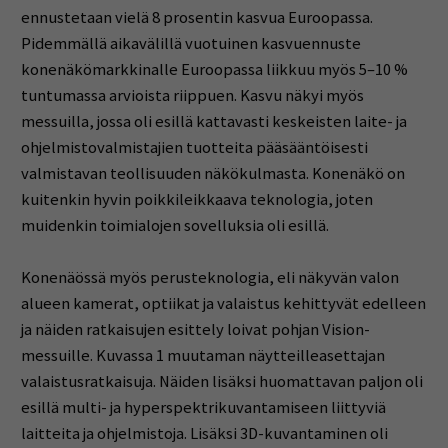
ennustetaan vielä 8 prosentin kasvua Euroopassa.
Pidemmällä aikavälillä vuotuinen kasvuennuste
konenäkömarkkinalle Euroopassa liikkuu myös 5–10 %
tuntumassa arvioista riippuen. Kasvu näkyi myös
messuilla, jossa oli esillä kattavasti keskeisten laite- ja
ohjelmistovalmistajien tuotteita pääsääntöisesti
valmistavan teollisuuden näkökulmasta. Konenäkö on
kuitenkin hyvin poikkileikkaava teknologia, joten
muidenkin toimialojen sovelluksia oli esillä.
Konenäössä myös perusteknologia, eli näkyvän valon
alueen kamerat, optiikat ja valaistus kehittyvät edelleen
ja näiden ratkaisujen esittely loivat pohjan Vision-
messuille. Kuvassa 1 muutaman näytteilleasettajan
valaistusratkaisuja. Näiden lisäksi huomattavan paljon oli
esillä multi- ja hyperspektrikuvantamiseen liittyviä
laitteita ja ohjelmistoja. Lisäksi 3D-kuvantaminen oli