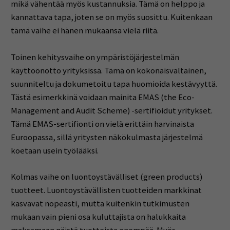
mikä vähentää myös kustannuksia. Tämä on helppo ja
kannattava tapa, joten se on myös suosittu. Kuitenkaan
tämä vaihe ei hänen mukaansa vielä riitä.
Toinen kehitysvaihe on ympäristöjärjestelmän
käyttöönotto yrityksissä. Tämä on kokonaisvaltainen,
suunniteltu ja dokumetoitu tapa huomioida kestävyyttä.
Tästä esimerkkinä voidaan mainita EMAS (the Eco-
Management and Audit Scheme) -sertifioidut yritykset.
Tämä EMAS-sertifionti on vielä erittäin harvinaista
Euroopassa, sillä yritysten näkökulmasta järjestelmä
koetaan usein työlääksi.
Kolmas vaihe on luontoystävälliset (green products)
tuotteet. Luontoystävällisten tuotteiden markkinat
kasvavat nopeasti, mutta kuitenkin tutkimusten
mukaan vain pieni osa kuluttajista on halukkaita