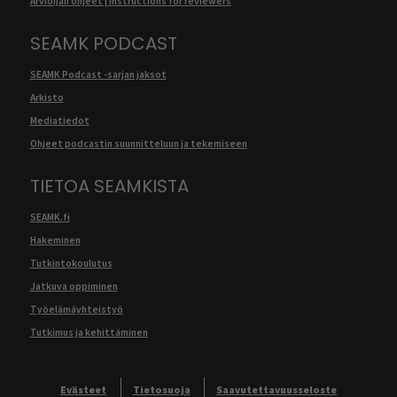
Arvioijan ohjeet | Instructions for reviewers
SEAMK PODCAST
SEAMK Podcast -sarjan jaksot
Arkisto
Mediatiedot
Ohjeet podcastin suunnitteluun ja tekemiseen
TIETOA SEAMKISTA
SEAMK.fi
Hakeminen
Tutkintokoulutus
Jatkuva oppiminen
Työelämäyhteistyö
Tutkimus ja kehittäminen
Evästeet
Tietosuoja
Saavutettavuusseloste