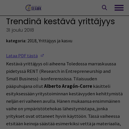
Siirry
sisältöön
Avaa
Trendinä kestävä yrittäjyys
31 joulu 2018
kategoria:
2018
,
Yrittäjyys ja kasvu
(Opens in a new window)
Lataa PDF tästä
Kestävä yrittäjyys oli aiheena Toledossa marraskuussa
pidetyssä RENT (Research in Entrepreneurship and
Small Business) -konferenssissa. Tilaisuuden
pääpuhujana ollut
Alberto Aragón‐Corre
käsitteli
esityksessään yritystoiminnan kestävyyden kehittymistä
neljän eri vaiheen avulla. Hänen mukaansa ensimmäinen
vaihe on ympäristötehokas lähestymistapa, jonka
yritykset ovat ottaneet hyvin käyttöön. Tässä vaiheessa
etsitään keinoja säästää esimerkiksi vettä ja materiaalia,