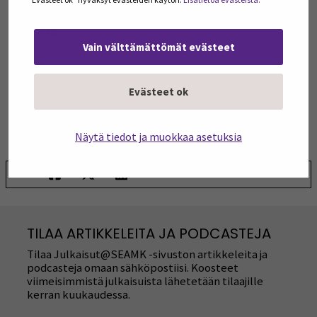
eri organisaiot haluavat olla mukana ainakin jollain osa-
alueella.
Vain välttämättömät evästeet
Teksti:
Evästeet ok
Margit Närvä
, SeAMK Ruoka
Leena Rantamäki-Lahtinen
, Helsingin yliopisto
Näytä tiedot ja muokkaa asetuksia
Jaa:
TILAA ARTIKKELEITA JA PODCASTEJA
Tilaa Julkaisut@SEAMK -sivuston artikkeleita ja
podcasteja omaan sähköpostiisi. Koosteet
viimeisimmistä julkaisuista lähetetään tilaajille
kerran kuukaudessa.