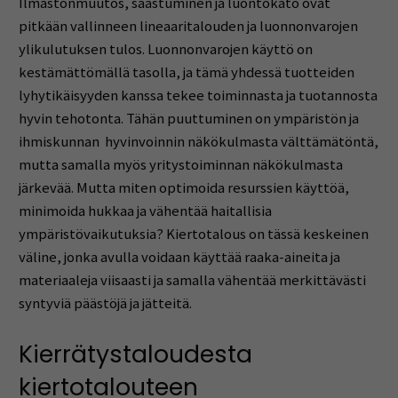
Ilmastonmuutos, saastuminen ja luontokato ovat
pitkään vallinneen lineaaritalouden ja luonnonvarojen
ylikulutuksen tulos. Luonnonvarojen käyttö on
kestämättömällä tasolla, ja tämä yhdessä tuotteiden
lyhytikäisyyden kanssa tekee toiminnasta ja tuotannosta
hyvin tehotonta. Tähän puuttuminen on ympäristön ja
ihmiskunnan hyvinvoinnin näkökulmasta välttämätöntä,
mutta samalla myös yritystoiminnan näkökulmasta
järkevää. Mutta miten optimoida resurssien käyttöä,
minimoida hukkaa ja vähentää haitallisia
ympäristövaikutuksia? Kiertotalous on tässä keskeinen
väline, jonka avulla voidaan käyttää raaka-aineita ja
materiaaleja viisaasti ja samalla vähentää merkittävästi
syntyviä päästöjä ja jätteitä.
Kierrätystaloudesta
kiertotalouteen