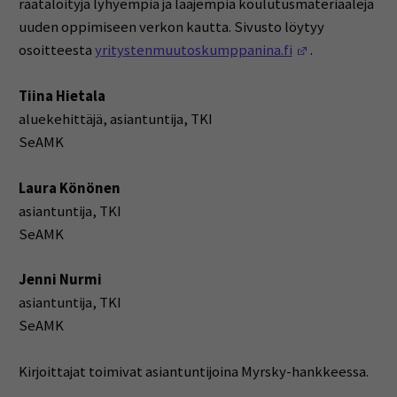
räätälöityjä lyhyempiä ja laajempia koulutusmateriaaleja
uuden oppimiseen verkon kautta. Sivusto löytyy
(Opens in a n
osoitteesta
yritystenmuutoskumppanina.fi
.
Tiina Hietala
aluekehittäjä, asiantuntija, TKI
SeAMK
Laura Könönen
asiantuntija, TKI
SeAMK
Jenni Nurmi
asiantuntija, TKI
SeAMK
Kirjoittajat toimivat asiantuntijoina Myrsky-hankkeessa.