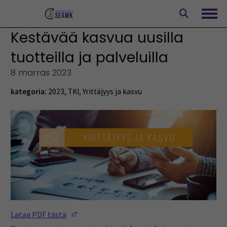
Siirry
sisältöön
Avaa
Kestävää kasvua uusilla
tuotteilla ja palveluilla
8 marras 2023
kategoria:
2023
,
TKI
,
Yrittäjyys ja kasvu
(Opens in a new window)
Lataa PDF tästä