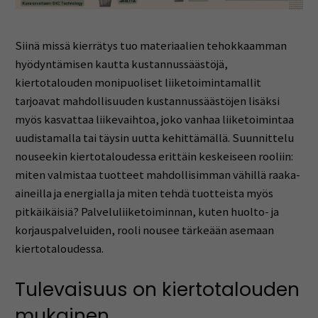
Siinä missä kierrätys tuo materiaalien tehokkaamman
hyödyntämisen kautta kustannussäästöjä,
kiertotalouden monipuoliset liiketoimintamallit
tarjoavat mahdollisuuden kustannussäästöjen lisäksi
myös kasvattaa liikevaihtoa, joko vanhaa liiketoimintaa
uudistamalla tai täysin uutta kehittämällä. Suunnittelu
nouseekin kiertotaloudessa erittäin keskeiseen rooliin:
miten valmistaa tuotteet mahdollisimman vähillä raaka-
aineilla ja energialla ja miten tehdä tuotteista myös
pitkäikäisiä? Palveluliiketoiminnan, kuten huolto- ja
korjauspalveluiden, rooli nousee tärkeään asemaan
kiertotaloudessa.
Tulevaisuus on kiertotalouden
mukainen