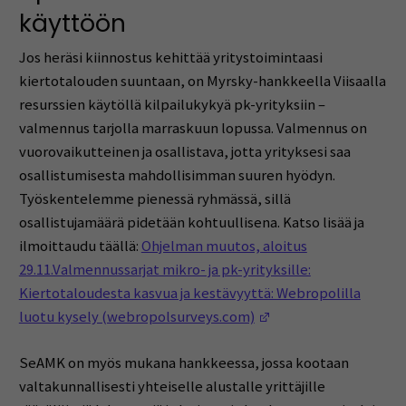
käyttöön
Jos heräsi kiinnostus kehittää yritystoimintaasi
kiertotalouden suuntaan, on Myrsky-hankkeella Viisaalla
resurssien käytöllä kilpailukykyä pk-yrityksiin –
valmennus tarjolla marraskuun lopussa. Valmennus on
vuorovaikutteinen ja osallistava, jotta yrityksesi saa
osallistumisesta mahdollisimman suuren hyödyn.
Työskentelemme pienessä ryhmässä, sillä
osallistujamäärä pidetään kohtuullisena. Katso lisää ja
ilmoittaudu täällä:
Ohjelman muutos, aloitus
29.11.Valmennussarjat mikro- ja pk-yrityksille:
Kiertotaloudesta kasvua ja kestävyyttä: Webropolilla
(Opens in a new win
luotu kysely (webropolsurveys.com)
SeAMK on myös mukana hankkeessa, jossa kootaan
valtakunnallisesti yhteiselle alustalle yrittäjille