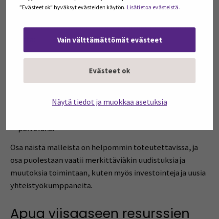
kasvua samalla kun parannetaan ympäristön tilaa.
”Evästeet ok” hyväksyt evästeiden käytön.
Lisätietoa evästeistä.
Kiertotalous voi olla liiketoiminnan perustana viidellä eri
tavalla eli viiden eri kiertotalouden liiketoimintamallin
kautta:
Vain välttämättömät evästeet
Kestävien ja kiertävien raaka-aineiden käyttö.
Evästeet ok
Tuotteiden elinkaaren pidentäminen.
Resurssien talteenotto.
Näytä tiedot ja muokkaa asetuksia
Jakamisalustojen hyödyntäminen.
Tuotteiden, suorituskyvyn ja materiaalin myymistä
palveluna.
Osa näistä malleista on helpommin toteutettavissa, ja
osa puolestaan vaatii merkittäviäkin uudistuksia ja
muutoksia toimintaan, kuten myös investointeja ja uusia
yhteistyökumppaneita.
Apua viisaaseen resurssien