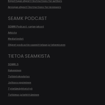
Kirjoittajan ohjeet | Instructions for authors
Arvioijan ohjeet | Instructions for reviewers
SEAMK PODCAST
SEAMK Podcast -sarjan jaksot
Arkisto
Mediatiedot
Ohjeet podcastin suunnitteluun ja tekemiseen
TIETOA SEAMKISTA
SEAMK.fi
Hakeminen
Tutkintokoulutus
Jatkuva oppiminen
Työelämäyhteistyö
Tutkimus ja kehittäminen