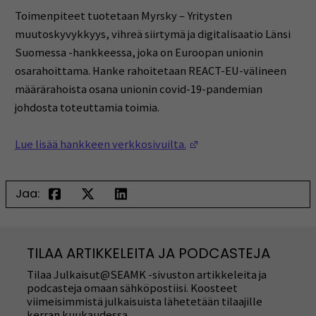
Toimenpiteet tuotetaan Myrsky – Yritysten
muutoskyvykkyys, vihreä siirtymä ja digitalisaatio Länsi
Suomessa -hankkeessa, joka on Euroopan unionin
osarahoittama. Hanke rahoitetaan REACT-EU-välineen
määrärahoista osana unionin covid-19-pandemian
johdosta toteuttamia toimia.
(Opens in a new window
Lue lisää hankkeen verkkosivuilta.
Jaa:
TILAA ARTIKKELEITA JA PODCASTEJA
Tilaa Julkaisut@SEAMK -sivuston artikkeleita ja
podcasteja omaan sähköpostiisi. Koosteet
viimeisimmistä julkaisuista lähetetään tilaajille
kerran kuukaudessa.