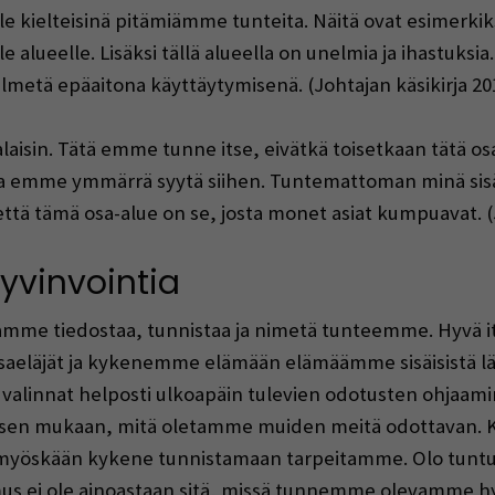
le kielteisinä pitämiämme tunteita. Näitä ovat esimerkik
e alueelle. Lisäksi tällä alueella on unelmia ja ihastuksi
 ilmetä epäaitona käyttäytymisenä. (Johtajan käsikirja 201
isin. Tätä emme tunne itse, eivätkä toisetkaan tätä o
utta emme ymmärrä syytä siihen. Tuntemattoman minä si
ä tämä osa-alue on se, josta monet asiat kumpuavat. (Jo
yvinvointia
amme tiedostaa, tunnistaa ja nimetä tunteemme. Hyvä 
aeläjät ja kykenemme elämään elämäämme sisäisistä lä
e valinnat helposti ulkoapäin tulevien odotusten ohjaa
en mukaan, mitä oletamme muiden meitä odottavan. Kun
yöskään kykene tunnistamaan tarpeitamme. Olo tuntuu t
temus ei ole ainoastaan sitä, missä tunnemme olevamme 