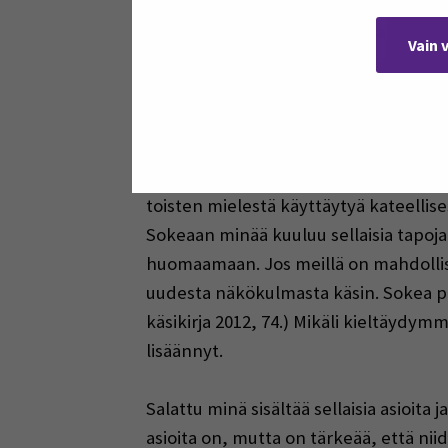
Mitä nämä kentät sitten käytännössä p
Vain 
haluamme toisten tuntevan ja he tunte
itseämme sitä helpommin ja kanssak
keskeisesti luottamus. Jos luotamme lä
Sokea minä on käyttäytymisestämme 
toisten mielestä käyttäytyä kateellise
Sokeaan minää kuuluu sellaisia tapoj
huomaamaan. Jos meillä on mahdollis
uudesta näkökulmasta käsin. Sokea p
käsikirja 2012, 74.) Mikäli kieltäy
lisäännyt.
Salattu minä sisältää sellaisia asioita
asioita on, mutta on tärkeää, että 