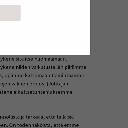
Tämä kohta on osa meitä, jonka
uhtautua asioihin. Voimme ilmaista
tämä alue on. Tähän liittyy
jan käsikirja 2012, 73.)
tse kykene tiedostamaan. Voimme
e kykene sitä itse huomaamaan.
ykene niiden vaikutusta lähipiiriimme
esta, opimme katsomaan toimintaamme
jen välinen erotus. (Johtajan
i etene eikä itsetuntemuksemme
ollista ja tärkeää, että tällaisia
seen. On todennäköistä, että emme