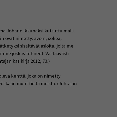
ä Joharin ikkunaksi kutsuttu malli.
n ovat nimetty: avoin, sokea,
ketyksi sisältävät asioita, joita me
lemme joskus tehneet. Vastaavasti
tajan käsikirja 2012, 73.)
oleva kenttä, joka on nimetty
 myöskään muut tiedä meistä. (Johtajan