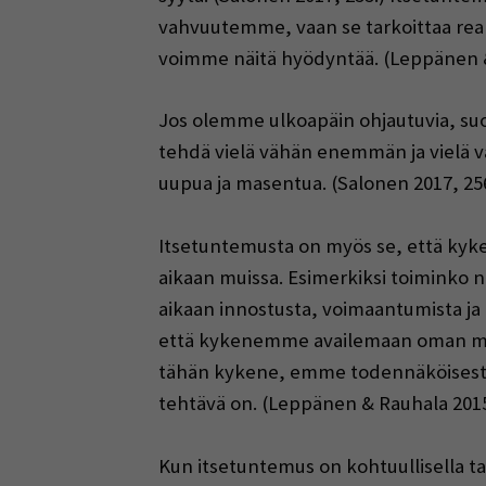
vahvuutemme, vaan se tarkoittaa real
voimme näitä hyödyntää. (Leppänen &
Jos olemme ulkoapäin ohjautuvia, suor
tehdä vielä vähän enemmän ja vielä 
uupua ja masentua. (Salonen 2017, 256
Itsetuntemusta on myös se, että k
aikaan muissa. Esimerkiksi toiminko ni
aikaan innostusta, voimaantumista ja i
että kykenemme availemaan oman mie
tähän kykene, emme todennäköisesti o
tehtävä on. (Leppänen & Rauhala 2015
Kun itsetuntemus on kohtuullisella 