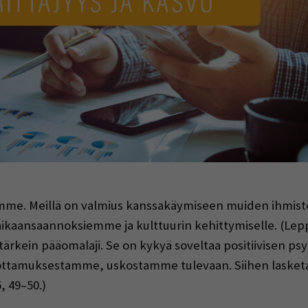
indow)
amme. Meillä on valmius kanssakäymiseen muiden ihmiste
 aikaansaannoksiemme ja kulttuurin kehittymiselle. (Le
rkein pääomalaji. Se on kykyä soveltaa positiivisen psy
ottamuksestamme, uskostamme tulevaan. Siihen lasketa
, 49–50.)