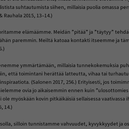
istista suhtautumista siihen, millaisia puolia omassa 
 Rauhala 2015, 13–14.)
itamme elämäämme. Meidän ”pitää” ja ”täytyy” tehdä asio
vähän paremmin. Meiltä katoaa kontakti itseemme ja tä
.)
ykenemme ymmärtämään, millaisia tunnekokemuksia pu
in, että toimintani herättää latteutta, vihaa tai turhautu
nspiraatiota. (Salonen 2017, 256.) Erityisesti, jos toimi
lemme ovia jo aikaisemmin ennen kuin ”ulosottomies”
le myöskään kovin pitkäikäisiä sellaisessa vaativassa 
, 14.)
tasolla, silloin tunnistamme vahvuudet, kyvykkyydet j