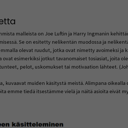
etta
ista malleista on Joe Luftin ja Harry Ingmanin kehittäm
isessä. Se on esitetty nelikentän muodossa ja nelikentä
mmalla olevat ruudut, jotka ovat nimetty avoimeksi ja kät
a ovat esimerkiksi jotkut tavanomaiset tosiasiat, joita o
si tunteet, pelot, uskomukset tai motivaation lähteet. (Joh
ea, kuvaavat muiden käsitystä meistä. Alimpana oikealla 
joita emme tiedä itsestämme vielä ja näitä asioita eivät