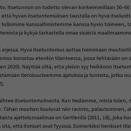
nto. Itsetunnon on todettu olevan korkeimmillaan 50–60 
 että hyvän itsetuntemuksen taustalla on hyvä itseluottam
ta tulisimme kanssaihmistemme kanssa hyvin toimeen, t
ista ja kykyä tarkastella omaa sisäistä maailmaamme 
rjessa. Hyvä itsetuntemus auttaa toimimaan muutostilant
emus korostuu etenkin tilanteessa, jossa tehtävään on si
en 2020). Näyttää siltä, että yleisin syy heikkoon itsetu
ämään tietoisuuteemme ajatuksia ja tunteita, jotka ovat 
).
lähtee itsetuntemuksesta. Kun tiedämme, mistä tulen, 
. Tähän muuhun kuuluvat niin ravinto, palautuminen, ak
ista ajattelumaailmaa on Gertlerillä (2011, 18), joka h
itä, että ihmiset ovat fyysisiä. Esimerkiksi henkiset tilat