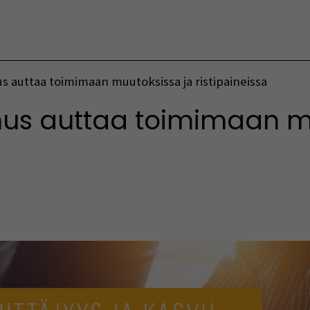
Vaihda kieltä
 auttaa toimimaan muutoksissa ja ristipaineissa
mus auttaa toimimaan m