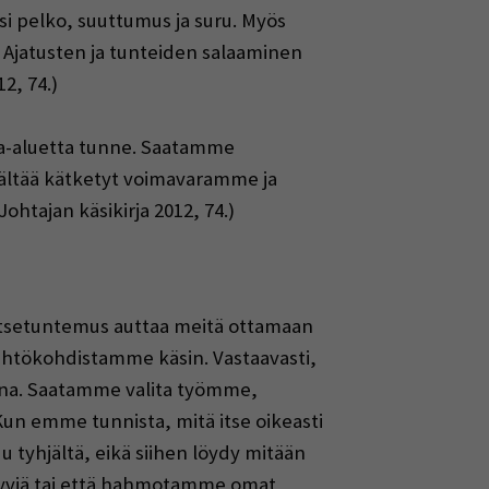
si pelko, suuttumus ja suru. Myös
a. Ajatusten ja tunteiden salaaminen
2, 74.)
sa-aluetta tunne. Saatamme
sältää kätketyt voimavaramme ja
htajan käsikirja 2012, 74.)
itsetuntemus auttaa meitä ottamaan
htökohdistamme käsin. Vastaavasti,
mina. Saatamme valita työmme,
 emme tunnista, mitä itse oikeasti
yhjältä, eikä siihen löydy mitään
hyviä tai että hahmotamme omat