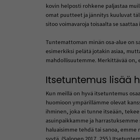
kovin helposti rohkene paljastaa muil
omat puutteet ja jännitys kuuluvat täll
sitoo voimavaroja toisaalta se saattaa
Tuntemattoman minän osa-alue on sala
esimerkiksi pelätä jotakin asiaa, m
mahdollisuutemme. Merkittävää on, ett
Itsetuntemus lisää h
Kun meillä on hyvä itsetuntemus osa
huomioon ympärillämme olevat kanss
ihminen, joka ei tunne itseään, teke
asuinpaikkamme ja harrastuksemme s
haluaisimme tehdä tai sanoa, emme m
syytä. (Salonen 2017, 255.) Itsetun