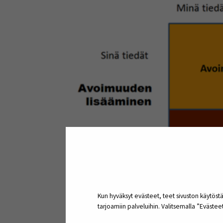
Kun hyväksyt evästeet, teet sivuston käytöstä
tarjoamiin palveluihin. Valitsemalla ”Eväste
Kuvio 1. Joharin ikkuna. (Vamennus Oy 