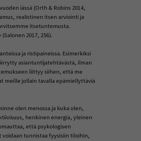
vuoden iässä (Orth & Robins 2014,
us, realistinen itsen arviointi ja
arvitsemme itsetuntemusta.
(Salonen 2017, 256).
eissa ja ristipaineissa. Esimerkiksi
irrytty asiantuntijatehtävästä, ilman
ntemukseen liittyy siihen, että me
meille jollain tavalla epämiellyttäviä
minne olen menossa ja kuka olen,
tiivisuus, henkinen energia, yleinen
uomauttaa, että psykologisen
 voidaan tunnistaa fyysisiin tiloihin,