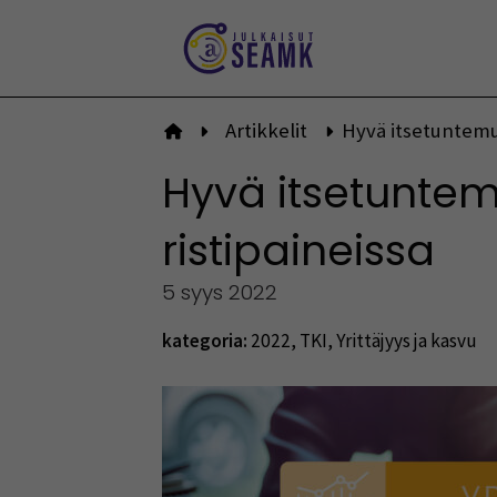
Siirry
sisältöön
Artikkelit
Hyvä itsetuntemus
Etusivulle
Hyvä itsetunte
ristipaineissa
5 syys 2022
kategoria:
2022
,
TKI
,
Yrittäjyys ja kasvu