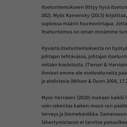
Itsetuntemukseen liittyy hyvä itsetu
382). Myös Kamensky (2015) kirjoittaa,
sopivissa määrin huumorintajua. Jot
Itsetuntemus on oman minämme tuntem
Hyvästä itsetuntemuksesta on hyötyä a
johtajan tehtävässä, johtajan itsetunt
mitään koulutusta. (Tienari & Harviain
ihmiset emme ole motivoituneita pääst
ja ahdistavia (Wilson & Dunn 2004, 17.2
Myös Herrasen (2020) mukaan kaikki 
voin rakentaa kaiken muun sen päälle
terveys ja biomekaniikka. Samansuunta
lähestymistavan ei tarvitse poissulkea s