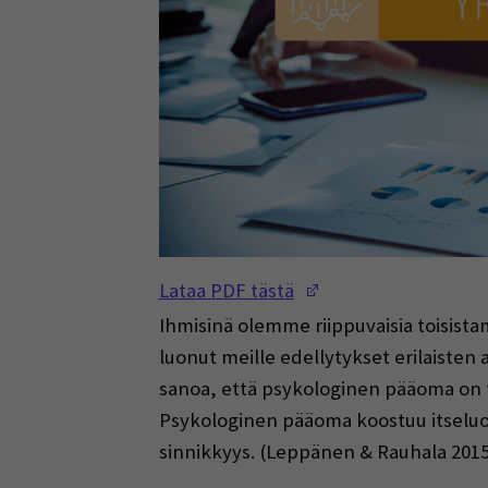
(Opens in a new w
Lataa PDF tästä
Ihmisinä olemme riippuvaisia toisist
luonut meille edellytykset erilaisten
sanoa, että psykologinen pääoma on tä
Psykologinen pääoma koostuu itselu
sinnikkyys. (Leppänen & Rauhala 2015