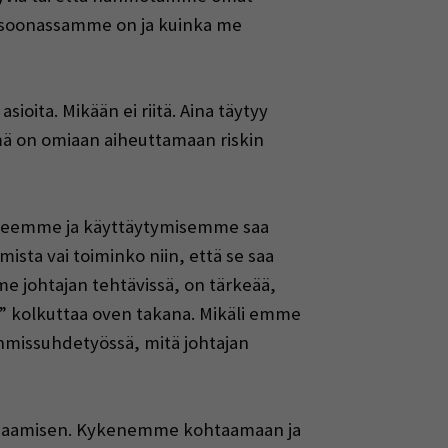
persoonassamme on ja kuinka me
ita. Mikään ei riitä. Aina täytyy
mä on omiaan aiheuttamaan riskin
heemme ja käyttäytymisemme saa
mista vai toiminko niin, että se saa
mme johtajan tehtävissä, on tärkeää,
 kolkuttaa oven takana. Mikäli emme
ihmissuhdetyössä, mitä johtajan
a osaamisen. Kykenemme kohtaamaan ja