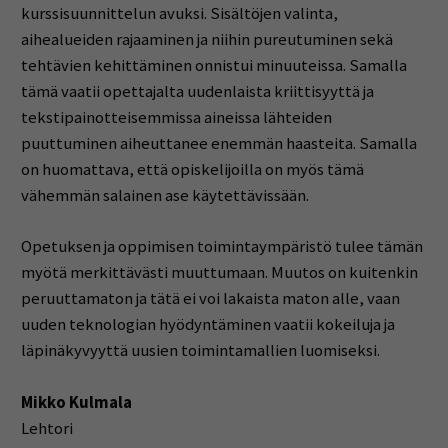
kurssisuunnittelun avuksi. Sisältöjen valinta,
aihealueiden rajaaminen ja niihin pureutuminen sekä
tehtävien kehittäminen onnistui minuuteissa. Samalla
tämä vaatii opettajalta uudenlaista kriittisyyttä ja
tekstipainotteisemmissa aineissa lähteiden
puuttuminen aiheuttanee enemmän haasteita. Samalla
on huomattava, että opiskelijoilla on myös tämä
vähemmän salainen ase käytettävissään.
Opetuksen ja oppimisen toimintaympäristö tulee tämän
myötä merkittävästi muuttumaan. Muutos on kuitenkin
peruuttamaton ja tätä ei voi lakaista maton alle, vaan
uuden teknologian hyödyntäminen vaatii kokeiluja ja
läpinäkyvyyttä uusien toimintamallien luomiseksi.
Mikko Kulmala
Lehtori