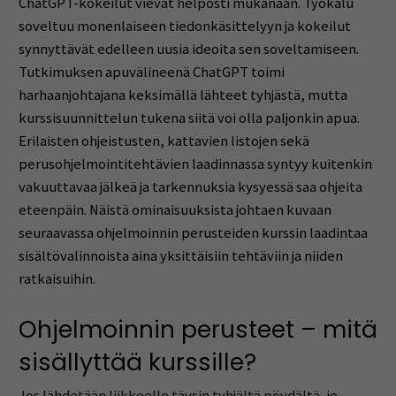
ChatGPT-kokeilut vievät helposti mukanaan. Työkalu
soveltuu monenlaiseen tiedonkäsittelyyn ja kokeilut
synnyttävät edelleen uusia ideoita sen soveltamiseen.
Tutkimuksen apuvälineenä ChatGPT toimi
harhaanjohtajana keksimällä lähteet tyhjästä, mutta
kurssisuunnittelun tukena siitä voi olla paljonkin apua.
Erilaisten ohjeistusten, kattavien listojen sekä
perusohjelmointitehtävien laadinnassa syntyy kuitenkin
vakuuttavaa jälkeä ja tarkennuksia kysyessä saa ohjeita
eteenpäin. Näistä ominaisuuksista johtaen kuvaan
seuraavassa ohjelmoinnin perusteiden kurssin laadintaa
sisältövalinnoista aina yksittäisiin tehtäviin ja niiden
ratkaisuihin.
Ohjelmoinnin perusteet – mitä
sisällyttää kurssille?
Jos lähdetään liikkeelle täysin tyhjältä pöydältä, jo