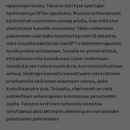
rajapintojen osalta. Tässä on toki kyse opettajan
harkinnasta ja OPSin rajauksista. Muutoin tehtäväalueet
käsittelevät suunnilleen samoja asioita, kuin mitä olen
sisällyttänyt kurssille muutenkin. Tähän vaiheeseen
pääseminen vaati kaksi kysymystä ja noin 10 sekuntia,
mikä toisaalta edellyttää chatGPT:n tekemien rajausten
hyväksymistä sellaisenaan. Samalla on ymmärrettävä,
että jatkossa oma kurssikuvaus tulee ruokkimaan
tekoälyä ja sen tulevia suosituksia, kun kurssi julkaistaan
netissä. Sisältöjen kannalta kannattaakin olla kriittinen
ja tarkastella vielä oman osaamisen valossa, jääkö
kurssilta jotakin pois. Toisaalta, ohjelmointi on vielä
suhteellisen selkeärajainen kokonaisuus perusteiden
osalta. Tulosten kriittinen tarkastelu korostuu
siirryttäessä abstraktimpiin aiheisiin ja eri osa-alueiden
painotusten pohtimiseen.