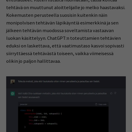
tehtävä on muuttunut aloittelijalle jo melko haastavaksi.
Kokemusten perusteella suosisin kuitenkin näin
monipolvisen tehtävän läpikäyntiä esimerkkinä ja sen
jälkeen tehtävän muodossa soveltamista vastaavan
luokan käsittelyyn. ChatGPT:n toteuttamien tehtävien
eduksi on laskettava, että vaatimustaso kasvoi sopivasti
siirryttäessä tehtävästä toiseen, vaikka viimeisessä
olikin jo paljon hallittavaa.