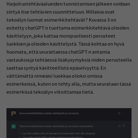
Harjoitustehtäväalueiden tunnistamisen jälkeen voidaan
siirtyä itse tehtävien suunnitteluun. Millaisia ovat
tekoälyn luomat esimerkkitehtävät? Kuvassa 3 on
esitetty chatGPT:n tuottama esimerkkitehtävä olioiden
käsittelyyn, joka kattaa monipuolisesti perusteet
luokkien ja olioiden käsittelystä. Tässä kohtaa on hyvä
huomata, että seurattaessa chatGPT:n antamia
vastauksia ja tehtäessä lisäkysymyksiä niiden perusteella
saattaa syntyä käsitteellistä epäselvyyttä. En
välttämättä nimeäisi luokkaa olioksi omissa
esimerkeissä, kuten on tehty alla, mutta seurataan tässä
esimerkissä tekoälyn viitoittamaa tietä.