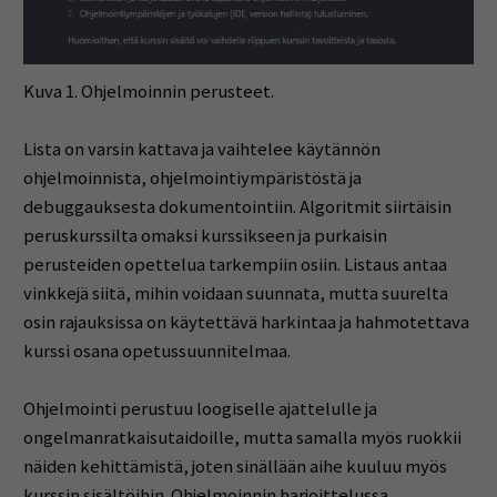
Kuva 1. Ohjelmoinnin perusteet.
Lista on varsin kattava ja vaihtelee käytännön
ohjelmoinnista, ohjelmointiympäristöstä ja
debuggauksesta dokumentointiin. Algoritmit siirtäisin
peruskurssilta omaksi kurssikseen ja purkaisin
perusteiden opettelua tarkempiin osiin. Listaus antaa
vinkkejä siitä, mihin voidaan suunnata, mutta suurelta
osin rajauksissa on käytettävä harkintaa ja hahmotettava
kurssi osana opetussuunnitelmaa.
Ohjelmointi perustuu loogiselle ajattelulle ja
ongelmanratkaisutaidoille, mutta samalla myös ruokkii
näiden kehittämistä, joten sinällään aihe kuuluu myös
kurssin sisältöihin. Ohjelmoinnin harjoittelussa