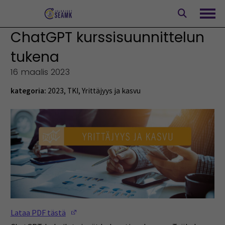
Siirry
sisältöön
Avaa
ChatGPT kurssisuunnittelun
tukena
16 maalis 2023
kategoria:
2023
,
TKI
,
Yrittäjyys ja kasvu
(Opens in a new window)
Lataa PDF tästä