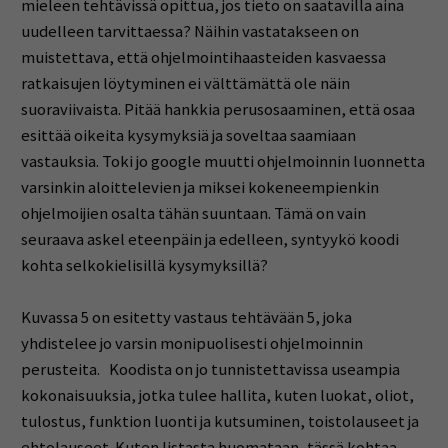
mieleen tehtävissä opittua, jos tieto on saatavilla aina
uudelleen tarvittaessa? Näihin vastatakseen on
muistettava, että ohjelmointihaasteiden kasvaessa
ratkaisujen löytyminen ei välttämättä ole näin
suoraviivaista. Pitää hankkia perusosaaminen, että osaa
esittää oikeita kysymyksiä ja soveltaa saamiaan
vastauksia. Toki jo google muutti ohjelmoinnin luonnetta
varsinkin aloittelevien ja miksei kokeneempienkin
ohjelmoijien osalta tähän suuntaan. Tämä on vain
seuraava askel eteenpäin ja edelleen, syntyykö koodi
kohta selkokielisillä kysymyksillä?
Kuvassa 5 on esitetty vastaus tehtävään 5, joka
yhdistelee jo varsin monipuolisesti ohjelmoinnin
perusteita. Koodista on jo tunnistettavissa useampia
kokonaisuuksia, jotka tulee hallita, kuten luokat, oliot,
tulostus, funktion luonti ja kutsuminen, toistolauseet ja
ehtolauseet. Kuten listasta huomataan, tässä kohtaa