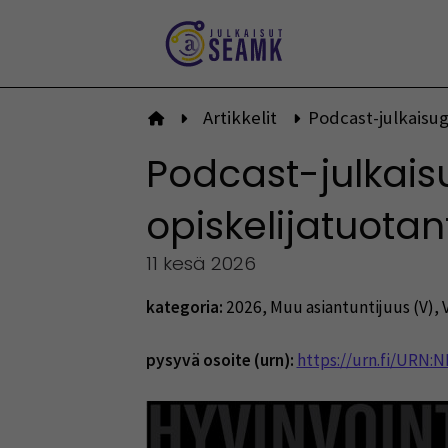
Siirry
sisältöön
Artikkelit
Podcast-julkaisuga
Etusivulle
Podcast-julkaisu
opiskelijatuotan
11 kesä 2026
kategoria:
2026
,
Muu asiantuntijuus (V)
,
pysyvä osoite (urn):
https://urn.fi/URN: