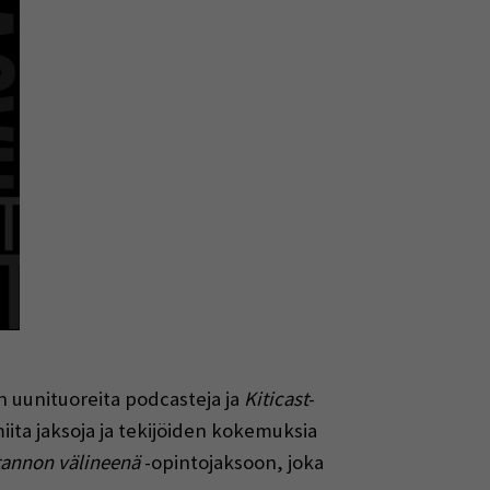
en uunituoreita podcasteja ja
Kiticast
-
ita jaksoja ja tekijöiden kokemuksia
tannon välineenä
-opintojaksoon, joka