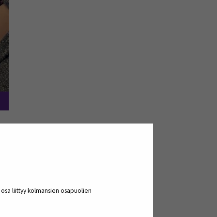
eisön vinkkelistä
mas tuotantokausi. Uuden
ta kirjastoalan ammattilaiset
a osa liittyy kolmansien osapuolien