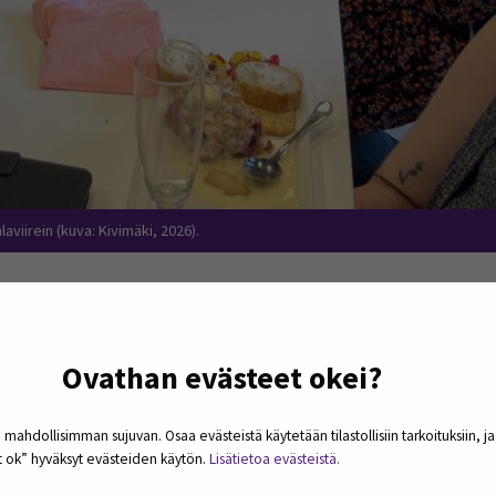
laviirein (kuva: Kivimäki, 2026).
an opiskelijoiden ja teatteriyl
ja tietopalvelualan opiskelijoiden
Kiticast
-podcastin kol
Ovathan evästeet okei?
ja nuortenkirjastotyö sekä moninaisuus ja erityisyys, joi
n.
 mahdollisimman sujuvan. Osaa evästeistä käytetään tilastollisiin tarkoituksiin, j
et ok” hyväksyt evästeiden käytön.
Lisätietoa evästeistä.