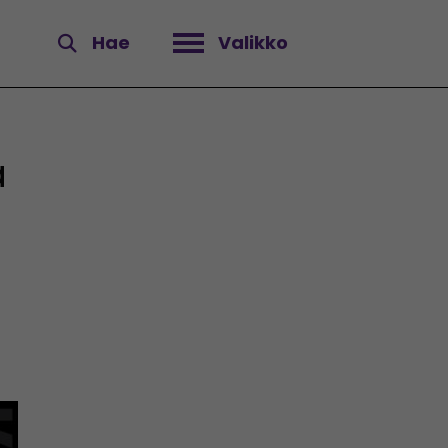
Hae
Valikko
Avaa valikko
a