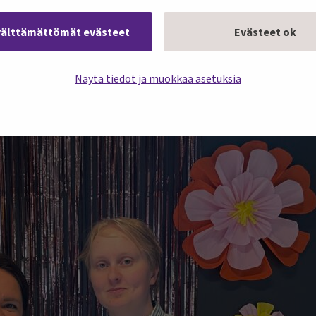
välttämättömät evästeet
Evästeet ok
Näytä tiedot ja muokkaa asetuksia