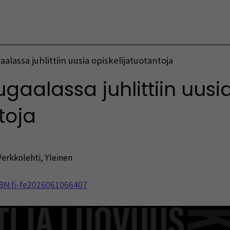
Vaihda kieltä
alassa juhlittiin uusia opiskelijatuotantoja
gaalassa juhlittiin uusi
toja
Verkkolehti
,
Yleinen
NBN:fi-fe2026061066407