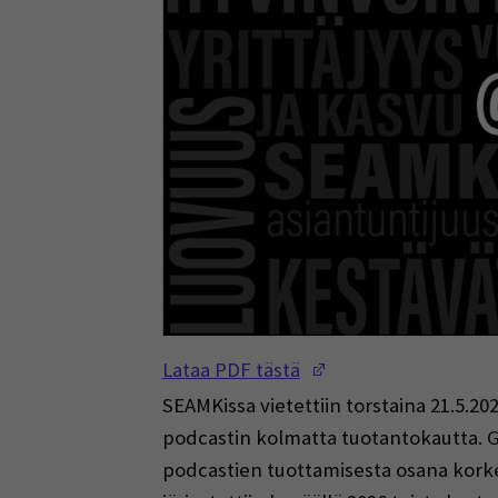
(Opens in a new w
Lataa PDF tästä
SEAMKissa vietettiin torstaina 21.5.202
podcastin kolmatta tuotantokautta. G
podcastien tuottamisesta osana korkea