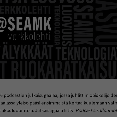
indow)
6 podcastien julkaisugaalaa, jossa juhlittiin opiskelijoid
aalassa yleisö pääsi ensimmäistä kertaa kuulemaan valmi
kouluopintoja. Julkaisugaala liittyi
Podcast sisällöntuo