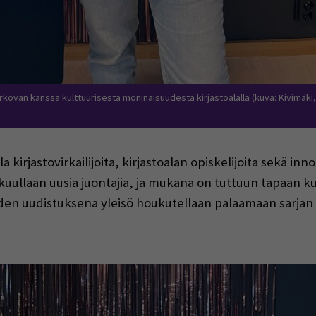
urkovan kanssa kulttuurisesta moninaisuudesta kirjastoalalla (kuva: Kivimäki,
lla kirjastovirkailijoita, kirjastoalan opiskelijoita sekä inn
 kuullaan uusia juontajia, ja mukana on tuttuun tapaan ku
n uudistuksena yleisö houkutellaan palaamaan sarjan par