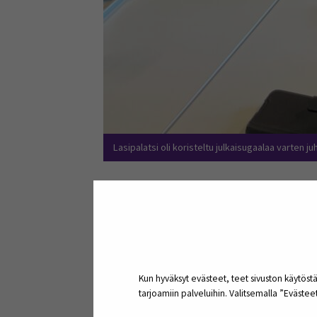
Lasipalatsi oli koristeltu julkaisugaalaa varten juh
Podcasteja kirjastoal
Gaalassa julkaistiin SEAMKin kirjasto- 
tuotantokauden teemoina ovat lasten- 
kohtaavat työssään ja työyhteisöissää
Kun hyväksyt evästeet, teet sivuston käytöstä
tarjoamiin palveluihin. Valitsemalla ”Eväste