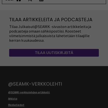
TILAA ARTIKKELEITA JA PODCASTEJA
Tilaa Julkaisut@SEAMK -sivuston artikkeleita ja
podcasteja omaan sähköpostiisi. Koosteet
viimeisimmistä julkaisuista lähetetään tilaajille
kerran kuukaudessa.
TILAA UUTISKIRJEITÄ
@SEAMK-VERKKOLEHTI
@SEAMK-verkkolehden artikkelit
Arkisto
Mediatiedot