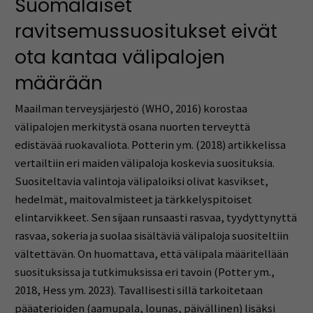
Suomalaiset
ravitsemussuositukset eivät
ota kantaa välipalojen
määrään
Maailman terveysjärjestö (WHO, 2016) korostaa
välipalojen merkitystä osana nuorten terveyttä
edistävää ruokavaliota. Potterin ym. (2018) artikkelissa
vertailtiin eri maiden välipaloja koskevia suosituksia.
Suositeltavia valintoja välipaloiksi olivat kasvikset,
hedelmät, maitovalmisteet ja tärkkelyspitoiset
elintarvikkeet. Sen sijaan runsaasti rasvaa, tyydyttynyttä
rasvaa, sokeria ja suolaa sisältäviä välipaloja suositeltiin
vältettävän. On huomattava, että välipala määritellään
suosituksissa ja tutkimuksissa eri tavoin (Potter ym.,
2018, Hess ym. 2023). Tavallisesti sillä tarkoitetaan
pääaterioiden (aamupala, lounas, päivällinen) lisäksi