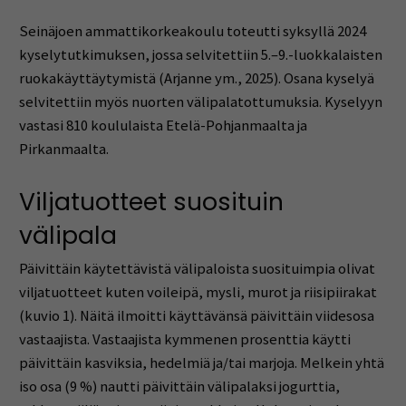
Seinäjoen ammattikorkeakoulu toteutti syksyllä 2024
kyselytutkimuksen, jossa selvitettiin 5.–9.-luokkalaisten
ruokakäyttäytymistä (Arjanne ym., 2025). Osana kyselyä
selvitettiin myös nuorten välipalatottumuksia. Kyselyyn
vastasi 810 koululaista Etelä-Pohjanmaalta ja
Pirkanmaalta.
Viljatuotteet suosituin
välipala
Päivittäin käytettävistä välipaloista suosituimpia olivat
viljatuotteet kuten voileipä, mysli, murot ja riisipiirakat
(kuvio 1). Näitä ilmoitti käyttävänsä päivittäin viidesosa
vastaajista. Vastaajista kymmenen prosenttia käytti
päivittäin kasviksia, hedelmiä ja/tai marjoja. Melkein yhtä
iso osa (9 %) nautti päivittäin välipalaksi jogurttia,