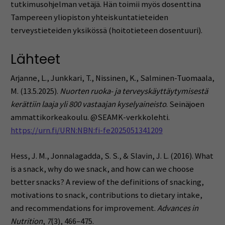
tutkimusohjelman vetäjä. Hän toimii myös dosenttina
Tampereen yliopiston yhteiskuntatieteiden
terveystieteiden yksikössä (hoitotieteen dosentuuri).
Lähteet
Arjanne, L., Junkkari, T., Nissinen, K., Salminen-Tuomaala,
M. (13.5.2025).
Nuorten ruoka- ja terveyskäyttäytymisestä
kerättiin laaja yli 800 vastaajan kyselyaineisto
. Seinäjoen
ammattikorkeakoulu. @SEAMK-verkkolehti.
https://urn.fi/URN:NBN:fi-fe2025051341209
Hess, J. M., Jonnalagadda, S. S., & Slavin, J. L. (2016). What
is a snack, why do we snack, and how can we choose
better snacks? A review of the definitions of snacking,
motivations to snack, contributions to dietary intake,
and recommendations for improvement.
Advances in
Nutrition
,
7
(3), 466–475.