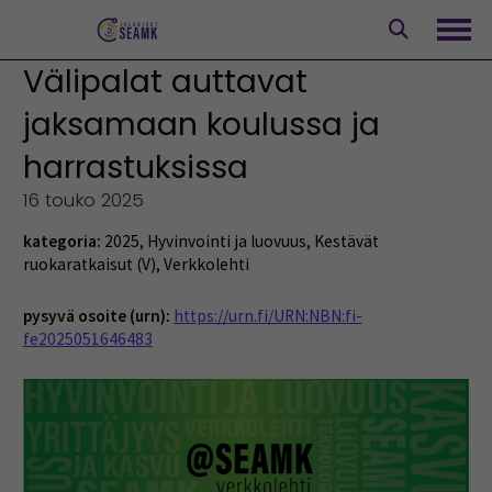
Siirry
sisältöön
Avaa
Välipalat auttavat
jaksamaan koulussa ja
harrastuksissa
16 touko 2025
kategoria:
2025
,
Hyvinvointi ja luovuus
,
Kestävät
ruokaratkaisut (V)
,
Verkkolehti
pysyvä osoite (urn):
https://urn.fi/URN:NBN:fi-
fe2025051646483