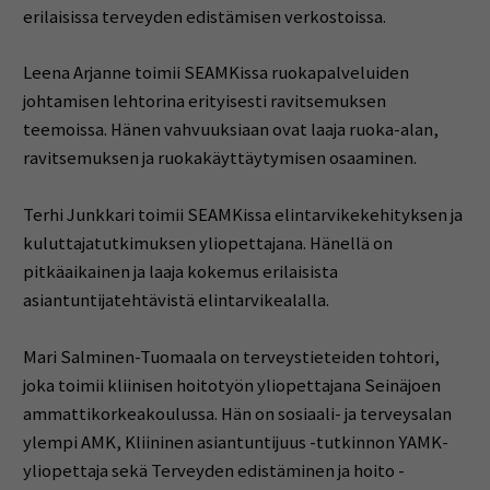
erilaisissa terveyden edistämisen verkostoissa.
Leena Arjanne toimii SEAMKissa ruokapalveluiden
johtamisen lehtorina erityisesti ravitsemuksen
teemoissa. Hänen vahvuuksiaan ovat laaja ruoka-alan,
ravitsemuksen ja ruokakäyttäytymisen osaaminen.
Terhi Junkkari toimii SEAMKissa elintarvikekehityksen ja
kuluttajatutkimuksen yliopettajana. Hänellä on
pitkäaikainen ja laaja kokemus erilaisista
asiantuntijatehtävistä elintarvikealalla.
Mari Salminen-Tuomaala on terveystieteiden tohtori,
joka toimii kliinisen hoitotyön yliopettajana Seinäjoen
ammattikorkeakoulussa. Hän on sosiaali- ja terveysalan
ylempi AMK, Kliininen asiantuntijuus -tutkinnon YAMK-
yliopettaja sekä Terveyden edistäminen ja hoito -