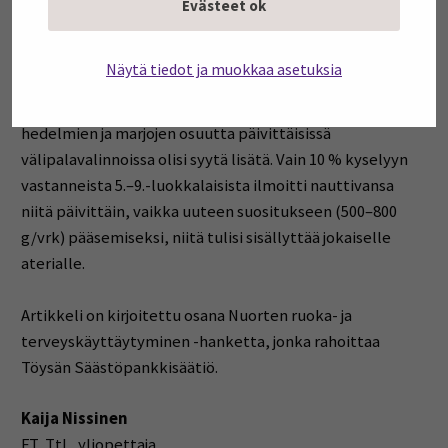
täysjyväviljatuotteista, pehmeän rasvan ja proteiinin
Evästeet ok
lähteistä. Tässä tutkimuksessa viljatuotteet olivat
päivittäin käytetyistä välipaloista yleisimpiä 5.–9.-
Näytä tiedot ja muokkaa asetuksia
luokkalaisten keskuudessa. Tärkeää on, että
viljatuotteet valittaisiin täysjyväisinä. Kasviksien,
hedelmien ja marjojen osuutta päivittäisissä
välipalavalinnoissa olisi syytä lisätä. Vain 10 % kyselyyn
vastanneista 5.–9.-luokkalaisista ilmoitti nauttivansa
niitä päivittäin, vaikka uuteen suositukseen (500–800
g/vrk) pääsemiseksi, niitä tulisi sisällyttää jokaiselle
aterialle.
Artikkeli on kirjoitettu osana Nuorten ruoka- ja
terveyskäyttäytyminen -hanketta, jonka rahoittaa
Töysän Säästöpankkisäätiö.
Kaija Nissinen
FT, TtL, yliopettaja