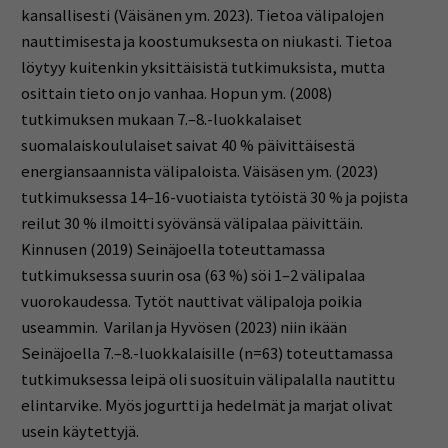
kansallisesti (Väisänen ym. 2023). Tietoa välipalojen
nauttimisesta ja koostumuksesta on niukasti. Tietoa
löytyy kuitenkin yksittäisistä tutkimuksista, mutta
osittain tieto on jo vanhaa. Hopun ym. (2008)
tutkimuksen mukaan 7.–8.-luokkalaiset
suomalaiskoululaiset saivat 40 % päivittäisestä
energiansaannista välipaloista. Väisäsen ym. (2023)
tutkimuksessa 14–16-vuotiaista tytöistä 30 % ja pojista
reilut 30 % ilmoitti syövänsä välipalaa päivittäin.
Kinnusen (2019) Seinäjoella toteuttamassa
tutkimuksessa suurin osa (63 %) söi 1–2 välipalaa
vuorokaudessa. Tytöt nauttivat välipaloja poikia
useammin. Varilan ja Hyvösen (2023) niin ikään
Seinäjoella 7.–8.-luokkalaisille (n=63) toteuttamassa
tutkimuksessa leipä oli suosituin välipalalla nautittu
elintarvike. Myös jogurtti ja hedelmät ja marjat olivat
usein käytettyjä.