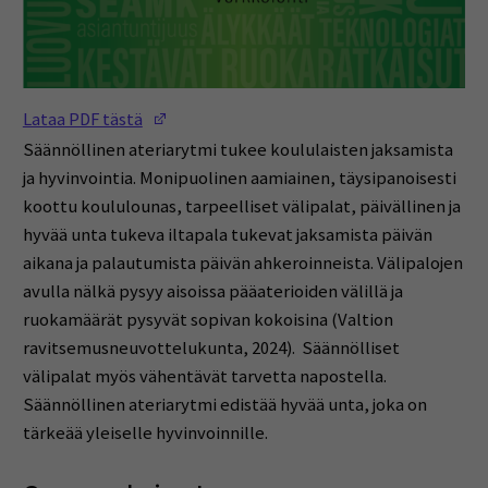
(Opens in a new window)
Lataa PDF tästä
Säännöllinen ateriarytmi tukee koululaisten jaksamista
ja hyvinvointia. Monipuolinen aamiainen, täysipanoisesti
koottu koululounas, tarpeelliset välipalat, päivällinen ja
hyvää unta tukeva iltapala tukevat jaksamista päivän
aikana ja palautumista päivän ahkeroinneista. Välipalojen
avulla nälkä pysyy aisoissa pääaterioiden välillä ja
ruokamäärät pysyvät sopivan kokoisina (Valtion
ravitsemusneuvottelukunta, 2024). Säännölliset
välipalat myös vähentävät tarvetta napostella.
Säännöllinen ateriarytmi edistää hyvää unta, joka on
tärkeää yleiselle hyvinvoinnille.