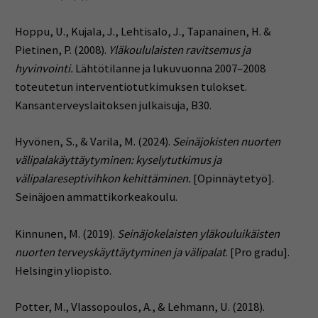
Hoppu, U., Kujala, J., Lehtisalo, J., Tapanainen, H. &
Pietinen, P. (2008).
Yläkoululaisten ravitsemus ja
hyvinvointi.
Lähtötilanne ja lukuvuonna 2007–2008
toteutetun interventiotutkimuksen tulokset.
Kansanterveyslaitoksen julkaisuja, B30.
Hyvönen, S., & Varila, M. (2024).
Seinäjokisten nuorten
välipalakäyttäytyminen: kyselytutkimus ja
välipalareseptivihkon kehittäminen.
[Opinnäytetyö].
Seinäjoen ammattikorkeakoulu.
Kinnunen, M. (2019).
Seinäjokelaisten yläkouluikäisten
nuorten terveyskäyttäytyminen ja välipalat
. [Pro gradu].
Helsingin yliopisto.
Potter, M., Vlassopoulos, A., & Lehmann, U. (2018).