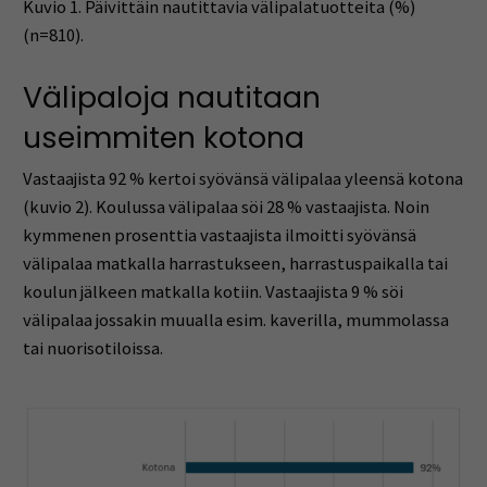
Kuvio 1. Päivittäin nautittavia välipalatuotteita (%)
(n=810).
Välipaloja nautitaan
useimmiten kotona
Vastaajista 92 % kertoi syövänsä välipalaa yleensä kotona
(kuvio 2). Koulussa välipalaa söi 28 % vastaajista. Noin
kymmenen prosenttia vastaajista ilmoitti syövänsä
välipalaa matkalla harrastukseen, harrastuspaikalla tai
koulun jälkeen matkalla kotiin. Vastaajista 9 % söi
välipalaa jossakin muualla esim. kaverilla, mummolassa
tai nuorisotiloissa.