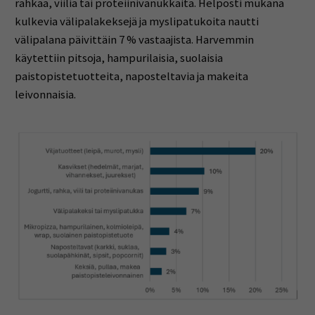
rahkaa, viiliä tai proteiinivanukkaita. Helposti mukana
kulkevia välipalakeksejä ja myslipatukoita nautti
välipalana päivittäin 7 % vastaajista. Harvemmin
käytettiin pitsoja, hampurilaisia, suolaisia
paistopistetuotteita, naposteltavia ja makeita
leivonnaisia.