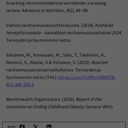
Snacking recommendations worldwide: a scoping
review.
Advances in Nutrition
,
9
(2), 86–98.
Valtion ravitsemusneuvottelukunta. (2024).
Kestävää
terveyttä ruoasta – kansalliset ravitsemussuositukset 2024
.
Terveyden ja hyvinvoinnin laitos.
Väisänen, M., Koreasalo, M., Salo, T., Takkinen, H.,
Niinistö, S., Raulio, S & Virtanen, S. (2023).
Nuorten
ravitsemusseurannan esitutkimus
. Terveyden ja
hyvinvoinnin laitos (THL).
https://urn.fi/URN:ISBN:978-
952-408-156-6
World Health Organization. (2016).
Report of the
comission on Ending Childhood Obesity
. Geneva: WHO.
Jaa: