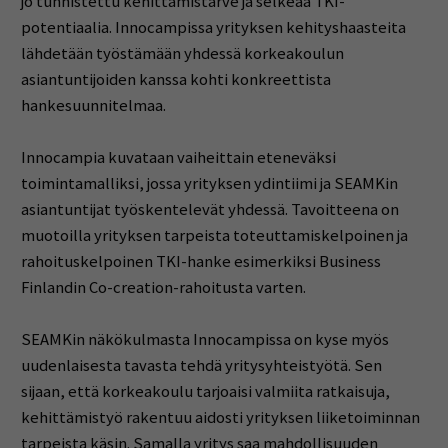
jo tunnistettu kehittämistarve ja selkeää TKI-
potentiaalia. Innocampissa yrityksen kehityshaasteita
lähdetään työstämään yhdessä korkeakoulun
asiantuntijoiden kanssa kohti konkreettista
hankesuunnitelmaa.
Innocampia kuvataan vaiheittain eteneväksi
toimintamalliksi, jossa yrityksen ydintiimi ja SEAMKin
asiantuntijat työskentelevät yhdessä. Tavoitteena on
muotoilla yrityksen tarpeista toteuttamiskelpoinen ja
rahoituskelpoinen TKI-hanke esimerkiksi Business
Finlandin Co-creation-rahoitusta varten.
SEAMKin näkökulmasta Innocampissa on kyse myös
uudenlaisesta tavasta tehdä yritysyhteistyötä. Sen
sijaan, että korkeakoulu tarjoaisi valmiita ratkaisuja,
kehittämistyö rakentuu aidosti yrityksen liiketoiminnan
tarpeista käsin. Samalla yritys saa mahdollisuuden