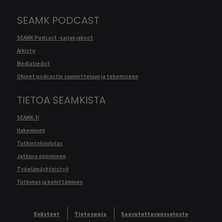
SEAMK PODCAST
SEAMK Podcast -sarjan jaksot
Arkisto
Mediatiedot
Ohjeet podcastin suunnitteluun ja tekemiseen
TIETOA SEAMKISTA
SEAMK.fi
Hakeminen
Tutkintokoulutus
Jatkuva oppiminen
Työelämäyhteistyö
Tutkimus ja kehittäminen
Evästeet
Tietosuoja
Saavutettavuusseloste