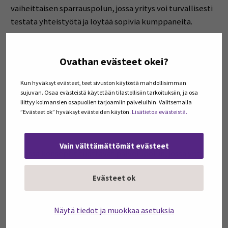
vaiheittaisen sparrauspolun, jossa yritys voi turvallisesti
testata yhteistyötä ja löytää sopivia kumppaneita.
Into Seinäjoen kehittämä TKI-prässi puolestaan
Ovathan evästeet okei?
kohdistuu startup-yrityksiin ja liikeidean alkuvaiheeseen.
Konseptissa startupit saavat tutkimustietoa, dataa ja
Kun hyväksyt evästeet, teet sivuston käytöstä mahdollisimman
analyysia liiketoiminnan kehittämisen tueksi.
sujuvan. Osaa evästeistä käytetään tilastollisiin tarkoituksiin, ja osa
Tarkoituksena on rikastaa yritysten ajattelua ja auttaa
liittyy kolmansien osapuolien tarjoamiin palveluihin. Valitsemalla
”Evästeet ok” hyväksyt evästeiden käytön.
Lisätietoa evästeistä.
niitä tunnistamaan uusia kilpailukykyä vahvistavia
näkökulmia.
Vain välttämättömät evästeet
Yhdessä konseptit tuottavat palvelupolun, jossa yritys
voi edetä kohti systemaattista tutkimusyhteistyötä.
Evästeet ok
Yritys voi osallistua yhteen tai useampaan
kokonaisuuteen oman tilanteensa mukaan.
Näytä tiedot ja muokkaa asetuksia
Tavoitteena pysyvä