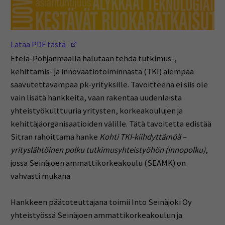
(Opens in a new window)
Lataa PDF tästä
Etelä-Pohjanmaalla halutaan tehdä tutkimus-,
kehittämis- ja innovaatiotoiminnasta (TKI) aiempaa
saavutettavampaa pk-yrityksille. Tavoitteena ei siis ole
vain lisätä hankkeita, vaan rakentaa uudenlaista
yhteistyökulttuuria yritysten, korkeakoulujen ja
kehittäjäorganisaatioiden välille. Tätä tavoitetta edistää
Sitran rahoittama hanke
Kohti TKI-kiihdyttämöä –
yrityslähtöinen polku tutkimusyhteistyöhön (Innopolku)
,
jossa Seinäjoen ammattikorkeakoulu (SEAMK) on
vahvasti mukana.
Hankkeen päätoteuttajana toimii Into Seinäjoki Oy
yhteistyössä Seinäjoen ammattikorkeakoulun ja