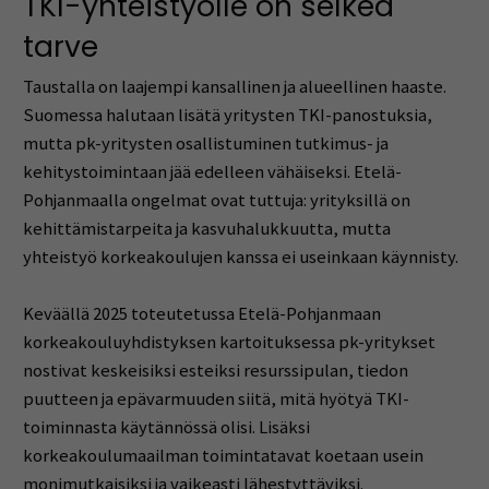
TKI-yhteistyölle on selkeä
tarve
Taustalla on laajempi kansallinen ja alueellinen haaste.
Suomessa halutaan lisätä yritysten TKI-panostuksia,
mutta pk-yritysten osallistuminen tutkimus- ja
kehitystoimintaan jää edelleen vähäiseksi. Etelä-
Pohjanmaalla ongelmat ovat tuttuja: yrityksillä on
kehittämistarpeita ja kasvuhalukkuutta, mutta
yhteistyö korkeakoulujen kanssa ei useinkaan käynnisty.
Keväällä 2025 toteutetussa Etelä-Pohjanmaan
korkeakouluyhdistyksen kartoituksessa pk-yritykset
nostivat keskeisiksi esteiksi resurssipulan, tiedon
puutteen ja epävarmuuden siitä, mitä hyötyä TKI-
toiminnasta käytännössä olisi. Lisäksi
korkeakoulumaailman toimintatavat koetaan usein
monimutkaisiksi ja vaikeasti lähestyttäviksi.