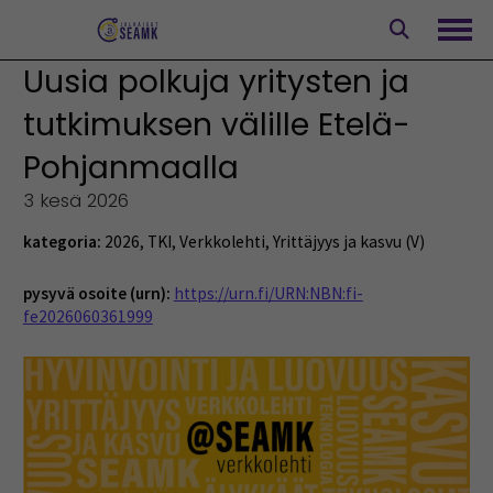
Siirry
sisältöön
Avaa
Uusia polkuja yritysten ja
tutkimuksen välille Etelä-
Pohjanmaalla
3 kesä 2026
kategoria:
2026
,
TKI
,
Verkkolehti
,
Yrittäjyys ja kasvu (V)
pysyvä osoite (urn):
https://urn.fi/URN:NBN:fi-
fe2026060361999