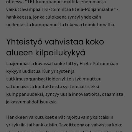
olleessa ”TKI-kumppanuusmallilla enemmän ja
vaikuttavampaa TKI-toimintaa Etelä-Pohjanmaalle” -
hankkeessa, jonka tuloksena syntyi yhdeksän
uudenlaista kumppanuutta tukevaa toimintamallia.
Yhteistyö vahvistaa koko
alueen kilpailukykyä
Laajemmassa kuvassa hanke liittyy Etelä-Pohjanmaan
kykyyn uudistua. Kun yritysten ja
tutkimusorganisaatioiden yhteistyö muuttuu
satunnaisista kontakteista systemaattiseksi
kumppanuudeksi, syntyy uusia innovaatioita, osaamista
ja kasvumahdollisuuksia.
Hankkeen vaikutukset eivät rajoitu vain yksittäisiin
yrityksiin tai hankkeisiin. Tavoitteena on vahvistaa koko