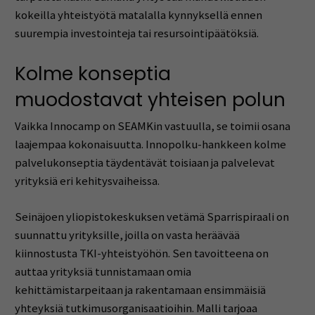
kokeilla yhteistyötä matalalla kynnyksellä ennen
suurempia investointeja tai resursointipäätöksiä.
Kolme konseptia
muodostavat yhteisen polun
Vaikka Innocamp on SEAMKin vastuulla, se toimii osana
laajempaa kokonaisuutta. Innopolku-hankkeen kolme
palvelukonseptia täydentävät toisiaan ja palvelevat
yrityksiä eri kehitysvaiheissa.
Seinäjoen yliopistokeskuksen vetämä Sparrispiraali on
suunnattu yrityksille, joilla on vasta heräävää
kiinnostusta TKI-yhteistyöhön. Sen tavoitteena on
auttaa yrityksiä tunnistamaan omia
kehittämistarpeitaan ja rakentamaan ensimmäisiä
yhteyksiä tutkimusorganisaatioihin. Malli tarjoaa