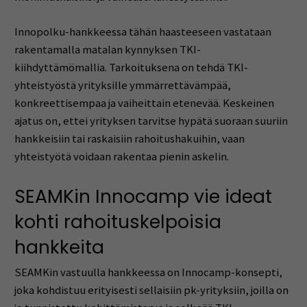
Innopolku-hankkeessa tähän haasteeseen vastataan
rakentamalla matalan kynnyksen TKI-
kiihdyttämömallia. Tarkoituksena on tehdä TKI-
yhteistyöstä yrityksille ymmärrettävämpää,
konkreettisempaa ja vaiheittain etenevää. Keskeinen
ajatus on, ettei yrityksen tarvitse hypätä suoraan suuriin
hankkeisiin tai raskaisiin rahoitushakuihin, vaan
yhteistyötä voidaan rakentaa pienin askelin.
SEAMKin Innocamp vie ideat
kohti rahoituskelpoisia
hankkeita
SEAMKin vastuulla hankkeessa on Innocamp-konsepti,
joka kohdistuu erityisesti sellaisiin pk-yrityksiin, joilla on