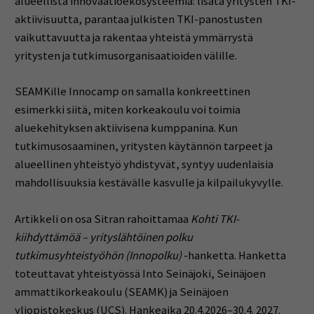
alueellista innovaatioekosysteemiä: lisätä yritysten TKI-
aktiivisuutta, parantaa julkisten TKI-panostusten
vaikuttavuutta ja rakentaa yhteistä ymmärrystä
yritysten ja tutkimusorganisaatioiden välille.
SEAMKille Innocamp on samalla konkreettinen
esimerkki siitä, miten korkeakoulu voi toimia
aluekehityksen aktiivisena kumppanina. Kun
tutkimusosaaminen, yritysten käytännön tarpeet ja
alueellinen yhteistyö yhdistyvät, syntyy uudenlaisia
mahdollisuuksia kestävälle kasvulle ja kilpailukyvylle.
Artikkeli on osa Sitran rahoittamaa
Kohti TKI-
kiihdyttämöä – yrityslähtöinen polku
tutkimusyhteistyöhön (Innopolku)
-hanketta. Hanketta
toteuttavat yhteistyössä Into Seinäjoki, Seinäjoen
ammattikorkeakoulu (SEAMK) ja Seinäjoen
yliopistokeskus (UCS). Hankeaika 20.4.2026–30.4. 2027.