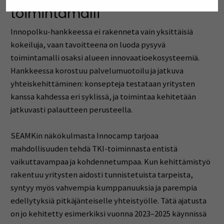
toimintamalli
Innopolku-hankkeessa ei rakenneta vain yksittäisiä
kokeiluja, vaan tavoitteena on luoda pysyvä
toimintamalli osaksi alueen innovaatioekosysteemiä.
Hankkeessa korostuu palvelumuotoilu ja jatkuva
yhteiskehittäminen: konsepteja testataan yritysten
kanssa kahdessa eri syklissä, ja toimintaa kehitetään
jatkuvasti palautteen perusteella.
SEAMKin näkökulmasta Innocamp tarjoaa
mahdollisuuden tehdä TKI-toiminnasta entistä
vaikuttavampaa ja kohdennetumpaa. Kun kehittämistyö
rakentuu yritysten aidosti tunnistetuista tarpeista,
syntyy myös vahvempia kumppanuuksia ja parempia
edellytyksiä pitkäjänteiselle yhteistyölle. Tätä ajatusta
on jo kehitetty esimerkiksi vuonna 2023–2025 käynnissä