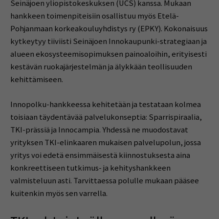
Seinäjoen yliopistokeskuksen (UCS) kanssa. Mukaan
hankkeen toimenpiteisiin osallistuu myös Etelä-
Pohjanmaan korkeakouluyhdistys ry (EPKY). Kokonaisuus
kytkeytyy tiiviisti Seinäjoen Innokaupunki-strategiaan ja
alueen ekosysteemisopimuksen painoaloihin, erityisesti
kestävän ruokajärjestelmän ja älykkään teollisuuden
kehittämiseen.
Innopolku-hankkeessa kehitetään ja testataan kolmea
toisiaan täydentävää palvelukonseptia: Sparrispiraalia,
TKI-prässiä ja Innocampia. Yhdessä ne muodostavat
yrityksen TKI-elinkaaren mukaisen palvelupolun, jossa
yritys voi edetä ensimmäisestä kiinnostuksesta aina
konkreettiseen tutkimus- ja kehityshankkeen
valmisteluun asti. Tarvittaessa polulle mukaan pääsee
kuitenkin myös sen varrella.