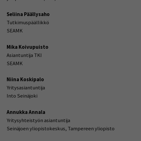
Seliina Päällysaho
Tutkimuspäällikkö
SEAMK
Mika Koivupuisto
Asiantuntija TKI
SEAMK
Niina Koskipalo
Yritysasiantuntija
Into Seinäjoki
Annukka Annala
Yritysyhteistyön asiantuntija
Seinäjoen yliopistokeskus, Tampereen yliopisto