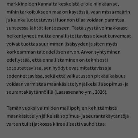
markkinoiden kannalta keskeistä ei ole niinkään se,
mihin tarkoitukseen maa on käytössä, vaan missä määrin
ja kuinka luotettavasti luonnon tilaa voidaan parantaa
suhteessa lähtötilanteeseen. Tästä syystä voimakkaasti
heikentyneet mutta ennallistettavissa olevat turvemaat
voivat tuottaa suurimman lisäisyyden ja siten myös
korkeamman taloudellisen arvon. Arvon syntyminen
edellyttää, että ennallistaminen on teknisesti
toteutettavissa, sen hyödyt ovat mitattavissa ja
todennettavissa, sekä että vaikutusten pitkäaikaisuus
voidaan varmistaa maankäsittelyn jälkeisillä sopimus- ja
seurantakäytännöillä (Laasasenaho ym., 2026).
Tämän vuoksi valmiiden mallipohjien kehittämistä
maankäsittelyn jälkeisiä sopimus- ja seurantakäytäntöjä
varten tulisi jatkossa kiireellisesti vauhdittaa.