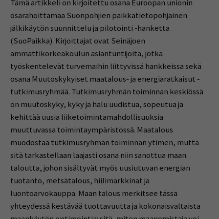
Tämä artikkeli on kirjoitettu osana Euroopan unionin
osarahoittamaa Suonpohjien paikkatietopohjainen
jälkikäytön suunnittelu ja pilotointi -hanketta
(SuoPaikka). Kirjoittajat ovat Seinäjoen
ammattikorkeakoulun asiantuntijoita, jotka
työskentelevät turvemaihin liittyvissä hankkeissa sekä
osana Muutoskykyiset maatalous- ja energiaratkaisut -
tutkimusryhmää. Tutkimusryhmän toiminnan keskiössä
on muutoskyky, kyky ja halu uudistua, sopeutua ja
kehittää uusia liiketoimintamahdollisuuksia
muuttuvassa toimintaympäristössä. Maatalous
muodostaa tutkimusryhmän toiminnan ytimen, mutta
sitä tarkastellaan laajasti osana niin sanottua maan
taloutta, johon sisältyvät myös uusiutuvan energian
tuotanto, metsätalous, hiilimarkkinat ja
luontoarvokauppa. Maan talous merkitsee tässä
yhteydessä kestävää tuottavuutta ja kokonaisvaltaista
maankäytön optimointia: sitä, miten maanomistaja voi