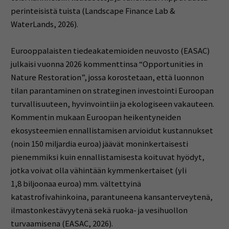
perinteisistä tuista (Landscape Finance Lab &
WaterLands, 2026).
Eurooppalaisten tiedeakatemioiden neuvosto (EASAC)
julkaisi vuonna 2026 kommenttinsa “Opportunities in
Nature Restoration”, jossa korostetaan, että luonnon
tilan parantaminen on strateginen investointi Euroopan
turvallisuuteen, hyvinvointiin ja ekologiseen vakauteen.
Kommentin mukaan Euroopan heikentyneiden
ekosysteemien ennallistamisen arvioidut kustannukset
(noin 150 miljardia euroa) jäävät moninkertaisesti
pienemmiksi kuin ennallistamisesta koituvat hyödyt,
jotka voivat olla vähintään kymmenkertaiset (yli
1,8 biljoonaa euroa) mm. vältettyinä
katastrofivahinkoina, parantuneena kansanterveytenä,
ilmastonkestävyytenä sekä ruoka- ja vesihuollon
turvaamisena (EASAC, 2026).