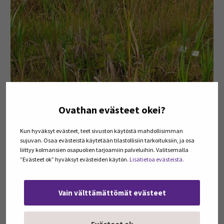
Ovathan evästeet okei?
Kun hyväksyt evästeet, teet sivuston käytöstä mahdollisimman
sujuvan. Osaa evästeistä käytetään tilastollisiin tarkoituksiin, ja osa
liittyy kolmansien osapuolien tarjoamiin palveluihin. Valitsemalla
”Evästeet ok” hyväksyt evästeiden käytön.
Lisätietoa evästeistä.
Osmankäämin viljelyä entisellä turvetuotantoalueella (kuva :
Marjastiina Teixeira SEAMK, 2025).
Vain välttämättömät evästeet
Valmiit sopimusmallit