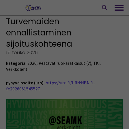
Siirry
sisältöön
Avaa
Turvemaiden
ennallistaminen
sijoituskohteena
15 touko 2026
kategoria:
2026
,
Kestävät ruokaratkaisut (V)
,
TKI
,
Verkkolehti
pysyvä osoite (urn):
https://urn.fi/URN:NBN:fi-
fe2026051545527