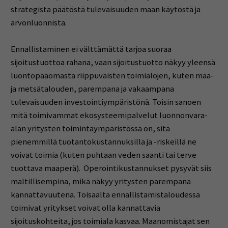
strategista päätöstä tulevaisuuden maan käytöstä ja
arvonluonnista.
Ennallistaminen ei välttämättä tarjoa suoraa
sijoitustuottoa rahana, vaan sijoitustuotto näkyy yleensä
luontopääomasta riippuvaisten toimialojen, kuten maa-
ja metsätalouden, parempana ja vakaampana
tulevaisuuden investointiympäristönä. Toisin sanoen
mitä toimivammat ekosysteemipalvelut luonnonvara-
alan yritysten toimintaympäristössä on, sitä
pienemmillä tuotantokustannuksilla ja -riskeillä ne
voivat toimia (kuten puhtaan veden saanti tai terve
tuottava maaperä). Operointikustannukset pysyvät siis
maltillisempina, mikä näkyy yritysten parempana
kannattavuutena. Toisaalta ennallistamistaloudessa
toimivat yritykset voivat olla kannattavia
sijoituskohteita, jos toimiala kasvaa. Maanomistajat sen