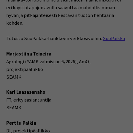
eri käyttötapojen avulla saavuttaa mahdollisimman
hyvän ja pitkäjänteisesti kestävän tuoton hehtaaria
kohden.
Tutustu SuoPaikka-hankkeen verkkosivuihin:
SuoPaikka
Marjastiina Teixeira
Agrologi (YAMK valmistuu 6/2026), AmO,
projektipäällikkö
SEAMK
Kari Laasasenaho
FT, erityisasiantuntija
SEAMK
Perttu Palkia
DI, projektipäällikkö