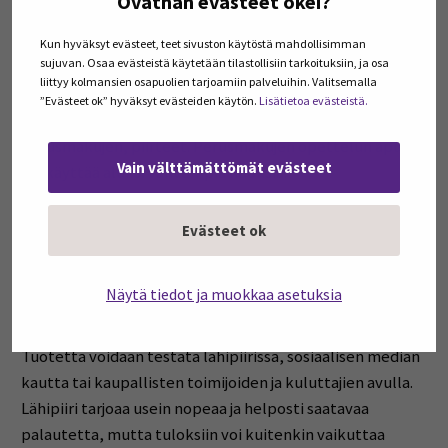
Ovathan evästeet okei?
ihminen määrittelee enemmän itse minkä niminen
mikäkin maku on. Hapan-karvas-makuparin
Kun hyväksyt evästeet, teet sivuston käytöstä mahdollisimman
sujuvan. Osaa evästeistä käytetään tilastollisiin tarkoituksiin, ja osa
sekoittumista lisää, jos maistettavat liuokset ovat
liittyy kolmansien osapuolien tarjoamiin palveluihin. Valitsemalla
mietoja. Maistamista voi kuitenkin opetella ja toistoilla
”Evästeet ok” hyväksyt evästeiden käytön.
Lisätietoa evästeistä.
ihminen oppii happaman ja karvaan, kuten muidenkin
perusmakujen, piirteet. Perusmakujen opettelun apuna
Vain välttämättömät evästeet
voi käyttää aluksi vahvempia liuoksia.
Kenelle ja miten elintarviketta
Evästeet ok
kannattaa maistattaa?
Näytä tiedot ja muokkaa asetuksia
Elintarvikkeen kehittämisessä on tärkeää kerätä
palautetta, joka tukee asiakaslähtöistä tuotekehitystä.
Tuotetta voidaan testata lähipiirissä, sosiaalisen median
kautta tai kaupallisten toimijoiden ja kuluttajien avulla.
Lähipiiri tarjoaa usein nopeaa ja helposti saatavaa
palautetta, mutta tuloksiin voi kuitenkin vaikuttaa