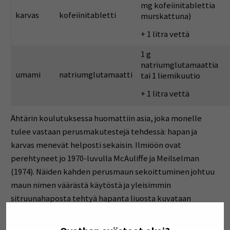
mg kofeiinitablettia
karvas
kofeiinitabletti
murskattuna)
+ 1 litra vettä
1 g
natriumglutamaattia
umami
natriumglutamaatti
tai 1 liemikuutio
+ 1 litra vettä
Ähtärin koulutuksessa huomattiin asia, joka monelle
tulee vastaan perusmakutestejä tehdessä: hapan ja
karvas menevät helposti sekaisin. Ilmiöön ovat
perehtyneet jo 1970-luvulla McAuliffe ja Meilselman
(1974). Näiden kahden perusmaun sekoittuminen johtuu
maun nimen väärästä käytöstä ja yleisimmin
sitruunahaposta tehtyä hapanta liuosta kuvataan
karvaaksi. Makuja ei opita nimeämään samalla tavalla
melko yksiselitteisesti, kuin esimerkiksi värejä. Tällöin