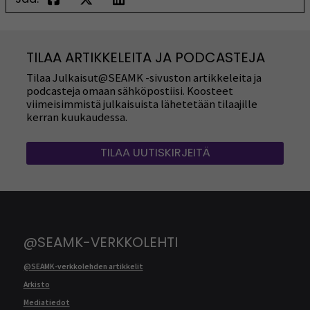
TILAA ARTIKKELEITA JA PODCASTEJA
Tilaa Julkaisut@SEAMK -sivuston artikkeleita ja
podcasteja omaan sähköpostiisi. Koosteet
viimeisimmistä julkaisuista lähetetään tilaajille
kerran kuukaudessa.
TILAA UUTISKIRJEITÄ
@SEAMK-VERKKOLEHTI
@SEAMK-verkkolehden artikkelit
Arkisto
Mediatiedot