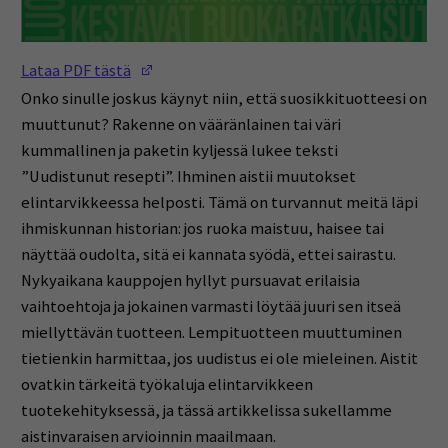
(Opens in a new window)
Lataa PDF tästä
Onko sinulle joskus käynyt niin, että suosikkituotteesi on
muuttunut? Rakenne on vääränlainen tai väri
kummallinen ja paketin kyljessä lukee teksti
”Uudistunut resepti”. Ihminen aistii muutokset
elintarvikkeessa helposti. Tämä on turvannut meitä läpi
ihmiskunnan historian: jos ruoka maistuu, haisee tai
näyttää oudolta, sitä ei kannata syödä, ettei sairastu.
Nykyaikana kauppojen hyllyt pursuavat erilaisia
vaihtoehtoja ja jokainen varmasti löytää juuri sen itseä
miellyttävän tuotteen. Lempituotteen muuttuminen
tietienkin harmittaa, jos uudistus ei ole mieleinen. Aistit
ovatkin tärkeitä työkaluja elintarvikkeen
tuotekehityksessä, ja tässä artikkelissa sukellamme
aistinvaraisen arvioinnin maailmaan.