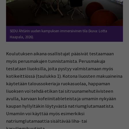
SEDU Ähtärin uuden kampuksen immersiivinen tila (kuva: Lotta
Haapala, 2026).
Koulutuksen aikana osallistujat pääsivät testaamaan
myös perusmakujen tunnistamista. Perusmakuja
testataan liuoksilla, joita pystyy valmistamaan myös
kotikeittiössä (taulukko 1). Kotona liuosten makuaineina
käytetään taloussokeria ja ruokasuolaa, happaman
liuoksen voi tehdä etikan tai sitruunamehutiivisteen
avulla, karvaan kofeiinitableteista ja umamin nykyään
kaupan hyllyltäkin löytyvästä natriumglutamaatista.
Umamiin voi käyttää myös esimerkiksi
natriumglutamaattia sisältävää liha- tai
kasviliemikuutiota.