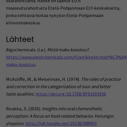
osarahoittama. Hanke on saanut EU:n
maaseuturahoitusta Etelä-Pohjanmaan ELY-keskukselta,
jonka tehtäviä hoitaa nykyisin Etelä-Pohjanmaan
elinvoimakeskus.
Lähteet
Algochemicals. (i.a.).
Mistä maku koostuu?.
https://www.algolchemicals.com/fi/artikkelit/mist%C3%A4
maku-koostuu
McAuliffe, W., & Meiselman, H. (1974).
The roles of practice
and correction in the categorization of sour and bitter
taste qualities.
https://doi.org/10.3758/BF03203936
Roukka, S. (2025).
Insights into oral chemesthetic
perception: A focus on food-related behavior.
Helsingin
yliopisto.
http://hdl.handle.net/10138/589903