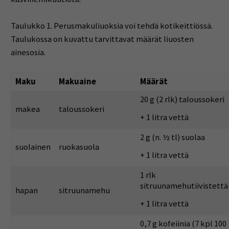
Taulukko 1. Perusmakuliuoksia voi tehdä kotikeittiössä.
Taulukossa on kuvattu tarvittavat määrät liuosten
ainesosia.
Maku
Makuaine
Määrät
20 g (2 rlk) taloussokeri
makea
taloussokeri
+ 1 litra vettä
2 g (n. ½ tl) suolaa
suolainen
ruokasuola
+ 1 litra vettä
1 rlk
sitruunamehutiivistettä
hapan
sitruunamehu
+ 1 litra vettä
0,7 g kofeiinia (7 kpl 100