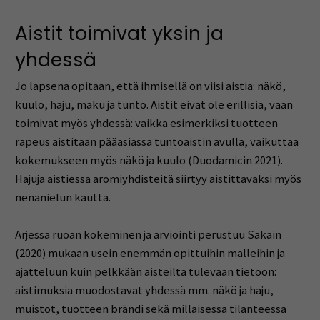
Aistit toimivat yksin ja
yhdessä
Jo lapsena opitaan, että ihmisellä on viisi aistia: näkö,
kuulo, haju, maku ja tunto. Aistit eivät ole erillisiä, vaan
toimivat myös yhdessä: vaikka esimerkiksi tuotteen
rapeus aistitaan pääasiassa tuntoaistin avulla, vaikuttaa
kokemukseen myös näkö ja kuulo (Duodamicin 2021).
Hajuja aistiessa aromiyhdisteitä siirtyy aistittavaksi myös
nenänielun kautta.
Arjessa ruoan kokeminen ja arviointi perustuu Sakain
(2020) mukaan usein enemmän opittuihin malleihin ja
ajatteluun kuin pelkkään aisteilta tulevaan tietoon:
aistimuksia muodostavat yhdessä mm. näkö ja haju,
muistot, tuotteen brändi sekä millaisessa tilanteessa