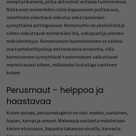
reseptorikanavia, jotka aktivoivat erilaisia tuntemuksia.
Näitä ovat esimerkiksi chilin kapsaisiinin polttavuus,
mentholin viilentävä vaikutus sekä tanniinien
synnyttämä astringoivuus. Kemotunto on yksilöllistä ja
siihen vaikuttavat esimerkiksi ikä, sukupuoli ja yleinen
makuherkkyys. Kemotunnon huomioiminen on tärkeä
osa tuotekehitystä ja aistinvaraista arviointia, sillä
kemotunnon synnyttävät tuntemukset vaikuttavat
merkittävästi siihen, millaiseksi kuluttaja tuotteen
kokee.
Perusmaut – helppoa ja
haastavaa
Kuten aisteja, perusmakujakin on viisi: makea, suolainen,
hapan, karvas ja umami. Makeaa ja suolaista maistetaan
kielen etuosassa, hapanta takaosan sivuilla, karvasta