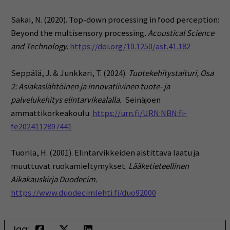
Sakai, N. (2020). Top-down processing in food perception:
Beyond the multisensory processing
.
Acoustical Science
and Technology.
https://doi.org/10.1250/ast.41.182
Seppälä, J. & Junkkari, T. (2024).
Tuotekehitystaituri, Osa
2: Asiakaslähtöinen ja innovatiivinen tuote- ja
palvelukehitys elintarvikealalla.
Seinäjoen
ammattikorkeakoulu.
https://urn.fi/URN:NBN:fi-
fe2024112897441
Tuorila, H. (2001). Elintarvikkeiden aistittava laatu ja
muuttuvat ruokamieltymykset.
Lääketieteellinen
Aikakauskirja Duodecim.
https://www.duodecimlehti.fi/duo92000
Jaa: