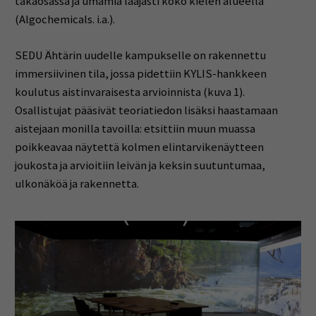
takaosassa ja umamia laajasti koko kielen alueella
(Algochemicals. i.a.).
SEDU Ähtärin uudelle kampukselle on rakennettu
immersiivinen tila, jossa pidettiin KYLIS-hankkeen
koulutus aistinvaraisesta arvioinnista (kuva 1).
Osallistujat pääsivät teoriatiedon lisäksi haastamaan
aistejaan monilla tavoilla: etsittiin muun muassa
poikkeavaa näytettä kolmen elintarvikenäytteen
joukosta ja arvioitiin leivän ja keksin suutuntumaa,
ulkonäköä ja rakennetta.