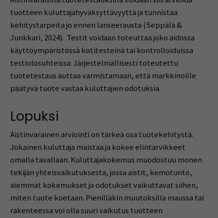
tuotteen kuluttajahyväksyttävyyttä ja tunnistaa
kehitystarpeita jo ennen lanseerausta (Seppälä &
Junkkari, 2024). Testit voidaan toteuttaa joko aidossa
käyttöympäristössä kotitesteinä tai kontrolloiduissa
testiolosuhteissa. Järjestelmällisesti toteutettu
tuotetestaus auttaa varmistamaan, että markkinoille
päätyvä tuote vastaa kuluttajien odotuksia.
Lopuksi
Aistinvarainen arviointi on tärkeä osa tuotekehitystä.
Jokainen kuluttaja maistaa ja kokee elintarvikkeet
omalla tavallaan. Kuluttajakokemus muodostuu monen
tekijän yhteisvaikutuksesta, jossa aistit, kemotunto,
aiemmat kokemukset ja odotukset vaikuttavat siihen,
miten tuote koetaan. Pienilläkin muutoksilla maussa tai
rakenteessa voi olla suuri vaikutus tuotteen