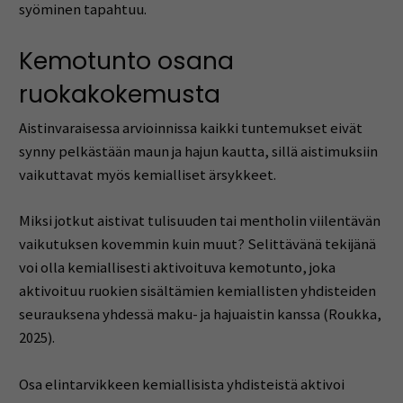
syöminen tapahtuu.
Kemotunto osana
ruokakokemusta
Aistinvaraisessa arvioinnissa kaikki tuntemukset eivät
synny pelkästään maun ja hajun kautta, sillä aistimuksiin
vaikuttavat myös kemialliset ärsykkeet.
Miksi jotkut aistivat tulisuuden tai mentholin viilentävän
vaikutuksen kovemmin kuin muut? Selittävänä tekijänä
voi olla kemiallisesti aktivoituva kemotunto, joka
aktivoituu ruokien sisältämien kemiallisten yhdisteiden
seurauksena yhdessä maku- ja hajuaistin kanssa (Roukka,
2025).
Osa elintarvikkeen kemiallisista yhdisteistä aktivoi