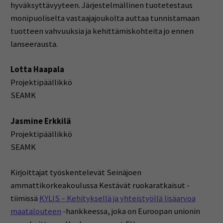
hyväksyttävyyteen. Järjestelmällinen tuotetestaus
monipuoliselta vastaajajoukolta auttaa tunnistamaan
tuotteen vahvuuksia ja kehittämiskohteita jo ennen
lanseerausta.
Lotta Haapala
Projektipäällikkö
SEAMK
Jasmine Erkkilä
Projektipäällikkö
SEAMK
Kirjoittajat työskentelevät Seinäjoen
ammattikorkeakoulussa Kestävät ruokaratkaisut -
tiimissä
KYLIS – Kehityksellä ja yhteistyöllä lisäarvoa
maatalouteen
-hankkeessa, joka on Euroopan unionin