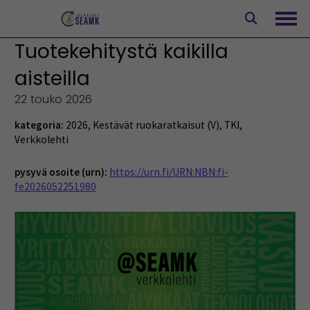
Siirry
sisältöön
Avaa
Tuotekehitystä kaikilla
aisteilla
22 touko 2026
kategoria:
2026
,
Kestävät ruokaratkaisut (V)
,
TKI
,
Verkkolehti
pysyvä osoite (urn):
https://urn.fi/URN:NBN:fi-
fe2026052251980