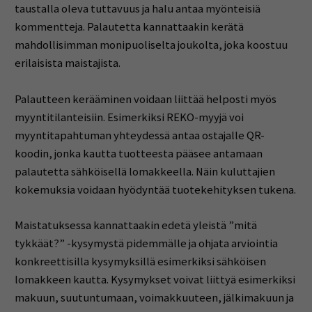
taustalla oleva tuttavuus ja halu antaa myönteisiä
kommentteja. Palautetta kannattaakin kerätä
mahdollisimman monipuoliselta joukolta, joka koostuu
erilaisista maistajista.
Palautteen kerääminen voidaan liittää helposti myös
myyntitilanteisiin. Esimerkiksi REKO-myyjä voi
myyntitapahtuman yhteydessä antaa ostajalle QR-
koodin, jonka kautta tuotteesta pääsee antamaan
palautetta sähköisellä lomakkeella. Näin kuluttajien
kokemuksia voidaan hyödyntää tuotekehityksen tukena.
Maistatuksessa kannattaakin edetä yleistä ”mitä
tykkäät?” -kysymystä pidemmälle ja ohjata arviointia
konkreettisilla kysymyksillä esimerkiksi sähköisen
lomakkeen kautta. Kysymykset voivat liittyä esimerkiksi
makuun, suutuntumaan, voimakkuuteen, jälkimakuun ja