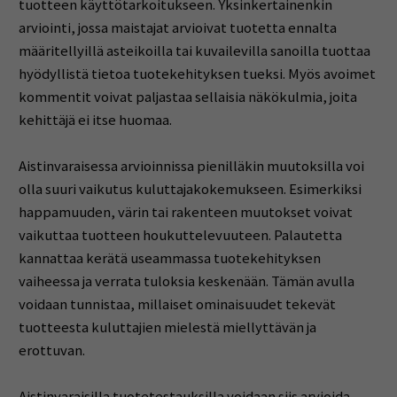
tuotteen käyttötarkoitukseen. Yksinkertainenkin
arviointi, jossa maistajat arvioivat tuotetta ennalta
määritellyillä asteikoilla tai kuvailevilla sanoilla tuottaa
hyödyllistä tietoa tuotekehityksen tueksi. Myös avoimet
kommentit voivat paljastaa sellaisia näkökulmia, joita
kehittäjä ei itse huomaa.
Aistinvaraisessa arvioinnissa pienilläkin muutoksilla voi
olla suuri vaikutus kuluttajakokemukseen. Esimerkiksi
happamuuden, värin tai rakenteen muutokset voivat
vaikuttaa tuotteen houkuttelevuuteen. Palautetta
kannattaa kerätä useammassa tuotekehityksen
vaiheessa ja verrata tuloksia keskenään. Tämän avulla
voidaan tunnistaa, millaiset ominaisuudet tekevät
tuotteesta kuluttajien mielestä miellyttävän ja
erottuvan.
Aistinvaraisilla tuotetestauksilla voidaan siis arvioida