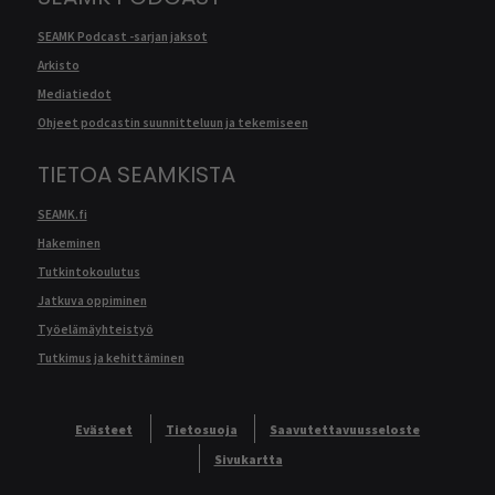
SEAMK Podcast -sarjan jaksot
Arkisto
Mediatiedot
Ohjeet podcastin suunnitteluun ja tekemiseen
TIETOA SEAMKISTA
SEAMK.fi
Hakeminen
Tutkintokoulutus
Jatkuva oppiminen
Työelämäyhteistyö
Tutkimus ja kehittäminen
Evästeet
Tietosuoja
Saavutettavuusseloste
Sivukartta