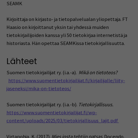
SEAMK
Kirjoittaja on kirjasto- ja tietopalvelualan yliopettaja. FT
Haasio on kirjoittanut yksin tai yhdessä muiden
tietokirjailijoiden kanssa yli 50 tietokirjaa internetistä ja
historiasta. Hän opettaa SEAMKissa tietokirjallisuutta.
Lähteet
Suomen tietokirjailijat ry. (i.a.-a).
Mikä on tietoteos?
https://www.suomentietokirjailijat.fi/kirjailijalle/liity-
jaseneksi/mika-on-tietoteos/
Suomen tietokirjailijat ry. (i.a.-b).
Tietokirjallisuus.
https://www.suomentietokirjailijat.fi/wp-
content/uploads/2025/03/tietokirjallisuus_lajit.pdf
Virtapohja, K. (2017).
Mies josta tehtiin patsas
. Docendo.