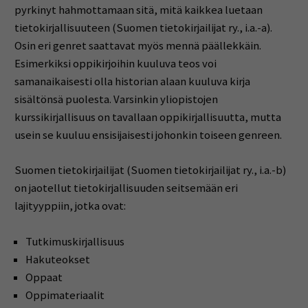
pyrkinyt hahmottamaan sitä, mitä kaikkea luetaan
tietokirjallisuuteen (Suomen tietokirjailijat ry., i.a.-a).
Osin eri genret saattavat myös mennä päällekkäin.
Esimerkiksi oppikirjoihin kuuluva teos voi
samanaikaisesti olla historian alaan kuuluva kirja
sisältönsä puolesta. Varsinkin yliopistojen
kurssikirjallisuus on tavallaan oppikirjallisuutta, mutta
usein se kuuluu ensisijaisesti johonkin toiseen genreen.
Suomen tietokirjailijat (Suomen tietokirjailijat ry., i.a.-b)
on jaotellut tietokirjallisuuden seitsemään eri
lajityyppiin, jotka ovat:
Tutkimuskirjallisuus
Hakuteokset
Oppaat
Oppimateriaalit