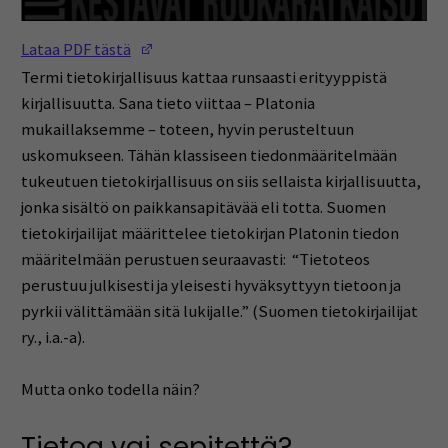
(Opens in a new window)
Lataa PDF tästä
Termi tietokirjallisuus kattaa runsaasti erityyppistä
kirjallisuutta. Sana tieto viittaa – Platonia
mukaillaksemme – toteen, hyvin perusteltuun
uskomukseen. Tähän klassiseen tiedonmääritelmään
tukeutuen tietokirjallisuus on siis sellaista kirjallisuutta,
jonka sisältö on paikkansapitävää eli totta. Suomen
tietokirjailijat määrittelee tietokirjan Platonin tiedon
määritelmään perustuen seuraavasti: “Tietoteos
perustuu julkisesti ja yleisesti hyväksyttyyn tietoon ja
pyrkii välittämään sitä lukijalle.” (Suomen tietokirjailijat
ry., i.a.-a).
Mutta onko todella näin?
Tietoa vai sepitettä?