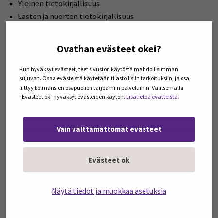
Yleinen tietokirjallisuus
Lasten ja nuorten tietokirjallisuus
Mielipidekirjallisuus
Ovathan evästeet okei?
Tutkimuskirjallisuus
on kirjallisuutta, joka perustuu
tieteelliseen tutkimukseen. Se on myös pääsääntöisesti
Kun hyväksyt evästeet, teet sivuston käytöstä mahdollisimman
sujuvan. Osaa evästeistä käytetään tilastollisiin tarkoituksiin, ja osa
vertaisarvioitua ja yleisesti tiedeyhteisössä hyväksyttyä.
liittyy kolmansien osapuolien tarjoamiin palveluihin. Valitsemalla
Esimerkiksi väitöskirjat ovat hyvä esimerkki tähän
”Evästeet ok” hyväksyt evästeiden käytön.
Lisätietoa evästeistä.
ryhmään kuuluvasta tietokirjallisuudesta.
Tutkimuskirjallisuudelle on tyypillistä, että se perustuu
Vain välttämättömät evästeet
alkuperäislähteisiin, kuten asiakirjoihin tai empiiriseen
tutkimukseen, joka voi olla tehty laboratoriossa,
haastatteluin tai muulla menetelmällä tieteenalan
Evästeet ok
mukaan.
Näytä tiedot ja muokkaa asetuksia
Hakuteokset, oppaat, oppimateriaalit, lasten ja nuorten
tietokirjallisuus
sekä
mielipidekirjallisuus
ovat