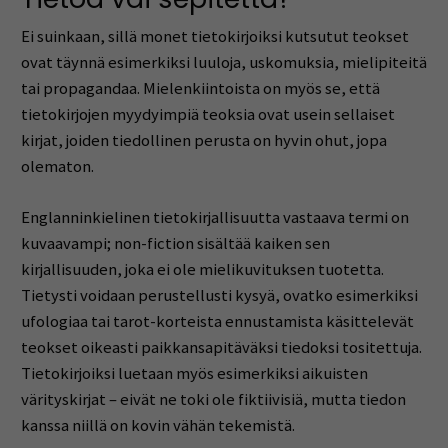
Ei suinkaan, sillä monet tietokirjoiksi kutsutut teokset
ovat täynnä esimerkiksi luuloja, uskomuksia, mielipiteitä
tai propagandaa. Mielenkiintoista on myös se, että
tietokirjojen myydyimpiä teoksia ovat usein sellaiset
kirjat, joiden tiedollinen perusta on hyvin ohut, jopa
olematon.
Englanninkielinen tietokirjallisuutta vastaava termi on
kuvaavampi; non-fiction sisältää kaiken sen
kirjallisuuden, joka ei ole mielikuvituksen tuotetta.
Tietysti voidaan perustellusti kysyä, ovatko esimerkiksi
ufologiaa tai tarot-korteista ennustamista käsittelevät
teokset oikeasti paikkansapitäväksi tiedoksi tositettuja.
Tietokirjoiksi luetaan myös esimerkiksi aikuisten
värityskirjat – eivät ne toki ole fiktiivisiä, mutta tiedon
kanssa niillä on kovin vähän tekemistä.