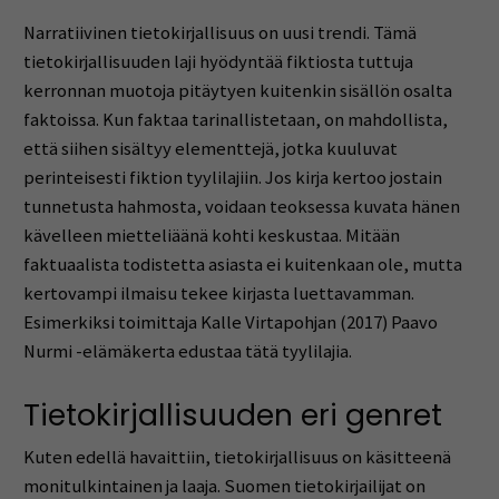
Narratiivinen tietokirjallisuus on uusi trendi. Tämä
tietokirjallisuuden laji hyödyntää fiktiosta tuttuja
kerronnan muotoja pitäytyen kuitenkin sisällön osalta
faktoissa. Kun faktaa tarinallistetaan, on mahdollista,
että siihen sisältyy elementtejä, jotka kuuluvat
perinteisesti fiktion tyylilajiin. Jos kirja kertoo jostain
tunnetusta hahmosta, voidaan teoksessa kuvata hänen
kävelleen mietteliäänä kohti keskustaa. Mitään
faktuaalista todistetta asiasta ei kuitenkaan ole, mutta
kertovampi ilmaisu tekee kirjasta luettavamman.
Esimerkiksi toimittaja Kalle Virtapohjan (2017) Paavo
Nurmi -elämäkerta edustaa tätä tyylilajia.
Tietokirjallisuuden eri genret
Kuten edellä havaittiin, tietokirjallisuus on käsitteenä
monitulkintainen ja laaja. Suomen tietokirjailijat on