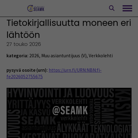
Siirry
sisältöön
Avaa
Tietokirjallisuutta moneen eri
lähtöön
27 touko 2026
kategoria:
2026
,
Muu asiantuntijuus (V)
,
Verkkolehti
pysyvä osoite (urn):
https://urn.fi/URN:NBN:fi-
fe2026052755675