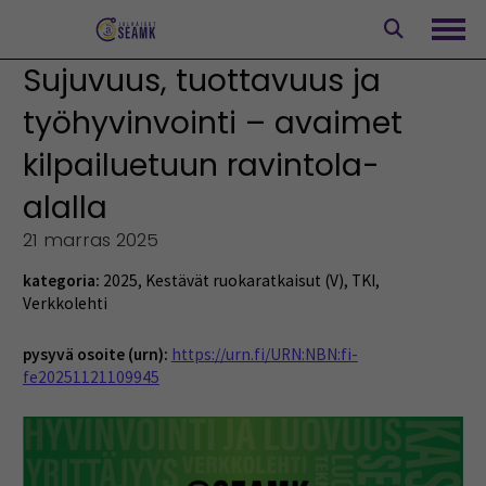
Siirry
sisältöön
Avaa
Sujuvuus, tuottavuus ja
työhyvinvointi – avaimet
kilpailuetuun ravintola-
alalla
21 marras 2025
kategoria:
2025
,
Kestävät ruokaratkaisut (V)
,
TKI
,
Verkkolehti
pysyvä osoite (urn):
https://urn.fi/URN:NBN:fi-
fe20251121109945