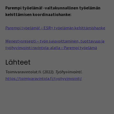
Parempi työelämä! -valtakunnallinen työelämän
kehittämisen koordinaatiohanke:
Parempi työelämä! – ESR+ työelämän kehittämishanke
Menestysresepti – työn sujuvoittaminen, tuottavuus ja
työhyvinvointi ravintola-alalla – Parempi työelämä
Lähteet
Toimivaravintolat.fi. (2022).
Työhyvinvointi.
https://toimivaravintola.fi/tyohyvinvointi/