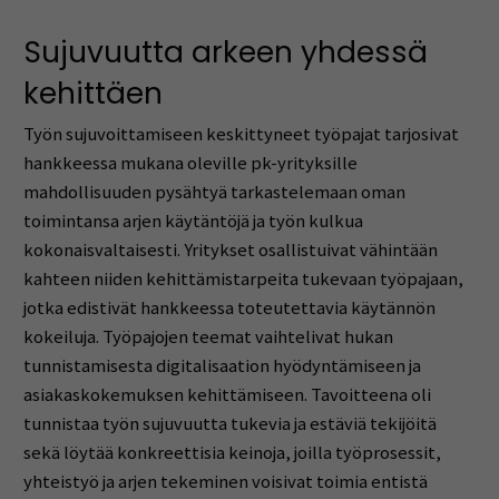
Sujuvuutta arkeen yhdessä
kehittäen
Työn sujuvoittamiseen keskittyneet työpajat tarjosivat
hankkeessa mukana oleville pk-yrityksille
mahdollisuuden pysähtyä tarkastelemaan oman
toimintansa arjen käytäntöjä ja työn kulkua
kokonaisvaltaisesti. Yritykset osallistuivat vähintään
kahteen niiden kehittämistarpeita tukevaan työpajaan,
jotka edistivät hankkeessa toteutettavia käytännön
kokeiluja. Työpajojen teemat vaihtelivat hukan
tunnistamisesta digitalisaation hyödyntämiseen ja
asiakaskokemuksen kehittämiseen. Tavoitteena oli
tunnistaa työn sujuvuutta tukevia ja estäviä tekijöitä
sekä löytää konkreettisia keinoja, joilla työprosessit,
yhteistyö ja arjen tekeminen voisivat toimia entistä