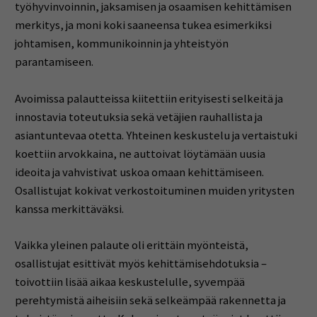
työhyvinvoinnin, jaksamisen ja osaamisen kehittämisen
merkitys, ja moni koki saaneensa tukea esimerkiksi
johtamisen, kommunikoinnin ja yhteistyön
parantamiseen.
Avoimissa palautteissa kiitettiin erityisesti selkeitä ja
innostavia toteutuksia sekä vetäjien rauhallista ja
asiantuntevaa otetta. Yhteinen keskustelu ja vertaistuki
koettiin arvokkaina, ne auttoivat löytämään uusia
ideoita ja vahvistivat uskoa omaan kehittämiseen.
Osallistujat kokivat verkostoituminen muiden yritysten
kanssa merkittäväksi.
Vaikka yleinen palaute oli erittäin myönteistä,
osallistujat esittivät myös kehittämisehdotuksia –
toivottiin lisää aikaa keskustelulle, syvempää
perehtymistä aiheisiin sekä selkeämpää rakennetta ja