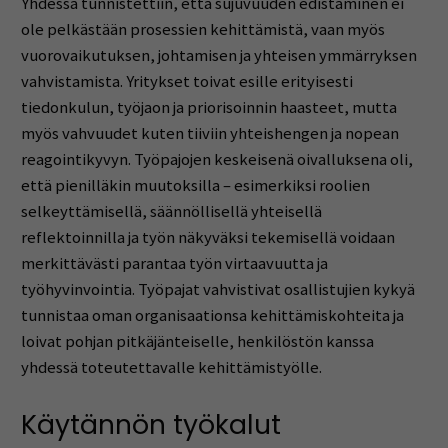
Yhdessä tunnistettiin, että sujuvuuden edistäminen ei
ole pelkästään prosessien kehittämistä, vaan myös
vuorovaikutuksen, johtamisen ja yhteisen ymmärryksen
vahvistamista. Yritykset toivat esille erityisesti
tiedonkulun, työjaon ja priorisoinnin haasteet, mutta
myös vahvuudet kuten tiiviin yhteishengen ja nopean
reagointikyvyn. Työpajojen keskeisenä oivalluksena oli,
että pienilläkin muutoksilla – esimerkiksi roolien
selkeyttämisellä, säännöllisellä yhteisellä
reflektoinnilla ja työn näkyväksi tekemisellä voidaan
merkittävästi parantaa työn virtaavuutta ja
työhyvinvointia. Työpajat vahvistivat osallistujien kykyä
tunnistaa oman organisaationsa kehittämiskohteita ja
loivat pohjan pitkäjänteiselle, henkilöstön kanssa
yhdessä toteutettavalle kehittämistyölle.
Käytännön työkalut