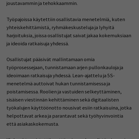
joustavammin ja tehokkaammin.
Työpajoissa käytettiin osallistavia menetelmiä, kuten
yhteiskehittämistä, ryhmäkeskusteluja ja lyhyitä
harjoituksia, joissa osallistujat saivat jakaa kokemuksiaan
ja ideoida ratkaisuja yhdessä.
Osallistujat pääsivät mallintamaan omia
työprosessejaan, tunnistamaan arjen pullonkauloja ja
ideoimaan ratkaisuja yhdessä. Lean-ajattelu ja 5S-
menetelmä auttoivat hukan tunnistamisessa ja
poistamisessa. Roolien ja vastuiden selkeyttäminen,
sisäisen viestinnän kehittäminen sekä digitaalisten
työkalujen käyttöönotto nousivat esiin ratkaisuina, jotka
helpottavat arkea ja parantavat sekä työhyvinvointia
että asiakaskokemusta.