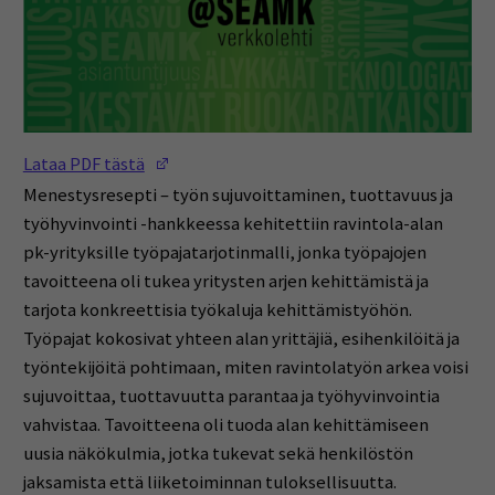
(Opens in a new window)
Lataa PDF tästä
Menestysresepti – työn sujuvoittaminen, tuottavuus ja
työhyvinvointi -hankkeessa kehitettiin ravintola-alan
pk-yrityksille työpajatarjotinmalli, jonka työpajojen
tavoitteena oli tukea yritysten arjen kehittämistä ja
tarjota konkreettisia työkaluja kehittämistyöhön.
Työpajat kokosivat yhteen alan yrittäjiä, esihenkilöitä ja
työntekijöitä pohtimaan, miten ravintolatyön arkea voisi
sujuvoittaa, tuottavuutta parantaa ja työhyvinvointia
vahvistaa. Tavoitteena oli tuoda alan kehittämiseen
uusia näkökulmia, jotka tukevat sekä henkilöstön
jaksamista että liiketoiminnan tuloksellisuutta.