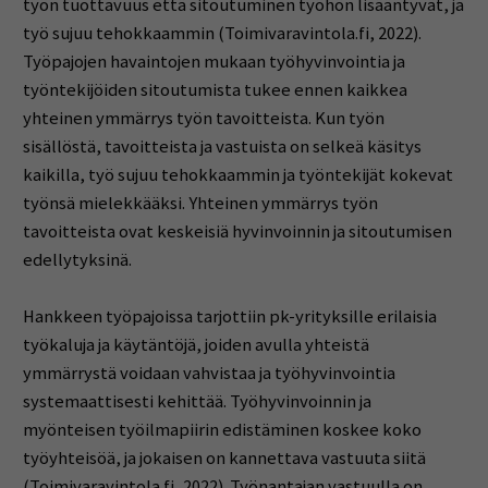
työn tuottavuus että sitoutuminen työhön lisääntyvät, ja
työ sujuu tehokkaammin (Toimivaravintola.fi, 2022).
Työpajojen havaintojen mukaan työhyvinvointia ja
työntekijöiden sitoutumista tukee ennen kaikkea
yhteinen ymmärrys työn tavoitteista. Kun työn
sisällöstä, tavoitteista ja vastuista on selkeä käsitys
kaikilla, työ sujuu tehokkaammin ja työntekijät kokevat
työnsä mielekkääksi. Yhteinen ymmärrys työn
tavoitteista ovat keskeisiä hyvinvoinnin ja sitoutumisen
edellytyksinä.
Hankkeen työpajoissa tarjottiin pk-yrityksille erilaisia
työkaluja ja käytäntöjä, joiden avulla yhteistä
ymmärrystä voidaan vahvistaa ja työhyvinvointia
systemaattisesti kehittää. Työhyvinvoinnin ja
myönteisen työilmapiirin edistäminen koskee koko
työyhteisöä, ja jokaisen on kannettava vastuuta siitä
(Toimivaravintola.fi, 2022). Työnantajan vastuulla on