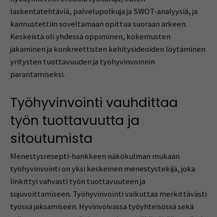
laskentatehtäviä, palvelupolkuja ja SWOT-analyysiä, ja
kannustettiin soveltamaan opittua suoraan arkeen.
Keskeistä oli yhdessä oppiminen, kokemusten
jakaminen ja konkreettisten kehitysideoiden löytäminen
yritysten tuottavuuden ja työhyvinvoinnin
parantamiseksi.
Työhyvinvointi vauhdittaa
työn tuottavuutta ja
sitoutumista
Menestysresepti-hankkeen näkökulman mukaan
työhyvinvointi on yksi keskeinen menestystekijä, joka
linkittyi vahvasti työn tuottavuuteen ja
sujuvoittamiseen. Työhyvinvointi vaikuttaa merkittävästi
työssä jaksamiseen. Hyvinvoivassa työyhteisössä sekä