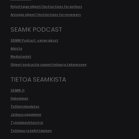
Kirjoittajan ohjeet | Instructions for authors
Arvioijan ohjeet | Instructions for reviewers
SEAMK PODCAST
SEAMK Podcast -sarjan jaksot
Arkisto
Mediatiedot
Ohjeet podcastin suunnitteluun ja tekemiseen
TIETOA SEAMKISTA
SEAMK.fi
Hakeminen
Tutkintokoulutus
Jatkuva oppiminen
Työelämäyhteistyö
Tutkimus ja kehittäminen