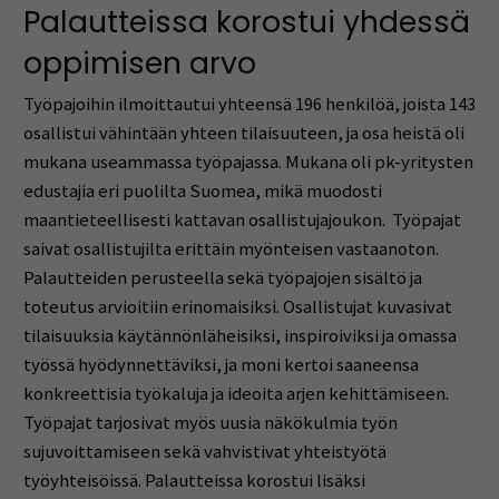
Palautteissa korostui yhdessä
oppimisen arvo
Työpajoihin ilmoittautui yhteensä 196 henkilöä, joista 143
osallistui vähintään yhteen tilaisuuteen, ja osa heistä oli
mukana useammassa työpajassa. Mukana oli pk-yritysten
edustajia eri puolilta Suomea, mikä muodosti
maantieteellisesti kattavan osallistujajoukon. Työpajat
saivat osallistujilta erittäin myönteisen vastaanoton.
Palautteiden perusteella sekä työpajojen sisältö ja
toteutus arvioitiin erinomaisiksi. Osallistujat kuvasivat
tilaisuuksia käytännönläheisiksi, inspiroiviksi ja omassa
työssä hyödynnettäviksi, ja moni kertoi saaneensa
konkreettisia työkaluja ja ideoita arjen kehittämiseen.
Työpajat tarjosivat myös uusia näkökulmia työn
sujuvoittamiseen sekä vahvistivat yhteistyötä
työyhteisöissä. Palautteissa korostui lisäksi