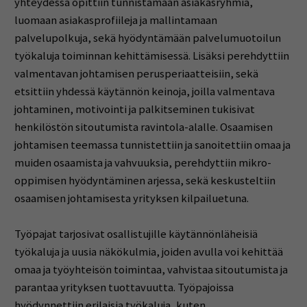
yhteydessä opittiin tunnistamaan asiakasryhmiä,
luomaan asiakasprofiileja ja mallintamaan
palvelupolkuja, sekä hyödyntämään palvelumuotoilun
työkaluja toiminnan kehittämisessä. Lisäksi perehdyttiin
valmentavan johtamisen perusperiaatteisiin, sekä
etsittiin yhdessä käytännön keinoja, joilla valmentava
johtaminen, motivointi ja palkitseminen tukisivat
henkilöstön sitoutumista ravintola-alalle. Osaamisen
johtamisen teemassa tunnistettiin ja sanoitettiin omaa ja
muiden osaamista ja vahvuuksia, perehdyttiin mikro-
oppimisen hyödyntäminen arjessa, sekä keskusteltiin
osaamisen johtamisesta yrityksen kilpailuetuna.
Työpajat tarjosivat osallistujille käytännönläheisiä
työkaluja ja uusia näkökulmia, joiden avulla voi kehittää
omaa ja työyhteisön toimintaa, vahvistaa sitoutumista ja
parantaa yrityksen tuottavuutta. Työpajoissa
hyödynnettiin erilaisia työkaluja, kuten