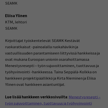
SEAMK
Eliisa Ylinen
KTM, lehtori
SEAMK
Kirjoittajat työskentelevät SEAMK Kestävät
ruokaratkaisut -painoalalla ruokahävikin ja
vastuullisuuden parantamiseen liittyvissä hankkeissa ja
ovat mukana Euroopan unionin osarahoittamassa
Menestysresepti – työn sujuvoittaminen, tuottavuus ja
työhyvinvointi -hankkeessa. Taina Seppälä-Kolkka on
hankkeen projektipäällikkö ja Kirta Nieminen ja Eliisa
Ylinen ovat hankkeen asiantuntijat.
Lue lisää hankkeen verkkosivuilta
:
Menestysresepti –
työn sujuvoittaminen, tuottavuus ja työhyvinvointi