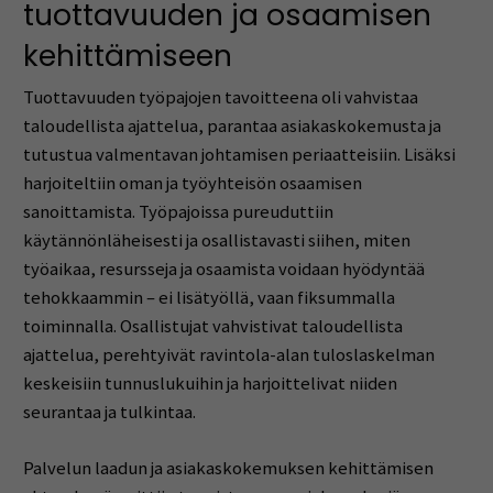
tuottavuuden ja osaamisen
kehittämiseen
Tuottavuuden työpajojen tavoitteena oli vahvistaa
taloudellista ajattelua, parantaa asiakaskokemusta ja
tutustua valmentavan johtamisen periaatteisiin. Lisäksi
harjoiteltiin oman ja työyhteisön osaamisen
sanoittamista. Työpajoissa pureuduttiin
käytännönläheisesti ja osallistavasti siihen, miten
työaikaa, resursseja ja osaamista voidaan hyödyntää
tehokkaammin – ei lisätyöllä, vaan fiksummalla
toiminnalla. Osallistujat vahvistivat taloudellista
ajattelua, perehtyivät ravintola-alan tuloslaskelman
keskeisiin tunnuslukuihin ja harjoittelivat niiden
seurantaa ja tulkintaa.
Palvelun laadun ja asiakaskokemuksen kehittämisen