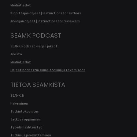
Mediatiedot
Kirjoittajan ohjeet | Instructions for authors
Arvioijan ohjeet | Instructions for reviewers
SEAMK PODCAST
SEAMK Podcast -sarjan jaksot
Arkisto
Mediatiedot
Ohjeet podcastin suunnitteluun ja tekemiseen
TIETOA SEAMKISTA
SEAMK.fi
Hakeminen
Tutkintokoulutus
Jatkuva oppiminen
Työelämäyhteistyö
Tutkimus ja kehittäminen