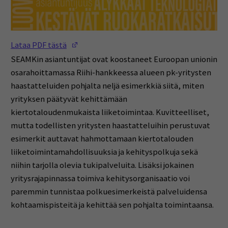
(Opens in a new window)
Lataa PDF tästä
SEAMKin asiantuntijat ovat koostaneet Euroopan unionin
osarahoittamassa Riihi-hankkeessa alueen pk-yritysten
haastatteluiden pohjalta neljä esimerkkiä siitä, miten
yrityksen päätyvät kehittämään
kiertotaloudenmukaista liiketoimintaa. Kuvitteelliset,
mutta todellisten yritysten haastatteluihin perustuvat
esimerkit auttavat hahmottamaan kiertotalouden
liiketoimintamahdollisuuksia ja kehityspolkuja sekä
niihin tarjolla olevia tukipalveluita. Lisäksi jokainen
yritysrajapinnassa toimiva kehitysorganisaatio voi
paremmin tunnistaa polkuesimerkeistä palveluidensa
kohtaamispisteitä ja kehittää sen pohjalta toimintaansa.