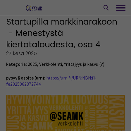
Siirry
sisältöön
Avaa
Startupilla markkinarakoon
- Menestystä
kiertotaloudesta, osa 4
27 kesä 2025
kategoria:
2025
,
Verkkolehti
,
Yrittäjyys ja kasvu (V)
pysyvä osoite (urn):
https://urn.fi/URN:NBN:fi-
fe2025062372744