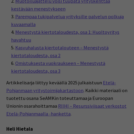
Muotoiluajattelu voisi tuupata yrityskenttää
kestävään menestykseen
Parempaa tukipalvelua yrityksille palvelun polkuja
kuvaamalla
Menestystä kiertotaloudesta, osa 1: Huoltoyritys
havahtuu
Kasvuhalusta kiertotalouteen – Menestystä
kiertotaloudesta, osa 2
Omistuksesta vuokraukseen – Menestystä
kiertotaloudesta, osa 3
Artikkelisarja liittyy keväällä 2025 julkaistuun
Etelä-
Pohjanmaan yritystoimijakartastoon
. Kaikki materiaali on
tuotettu osana SeAMKin toteuttamaa ja Euroopan
Unionin osarahoittamaa
RIIHI – Resurssiviisaat verkostot
Etelä-Pohjanmaalla -hanketta
.
Heli Hietala