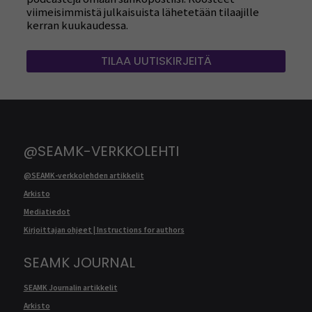
viimeisimmistä julkaisuista lähetetään tilaajille
kerran kuukaudessa.
TILAA UUTISKIRJEITÄ
@SEAMK-VERKKOLEHTI
@SEAMK-verkkolehden artikkelit
Arkisto
Mediatiedot
Kirjoittajan ohjeet | Instructions for authors
SEAMK JOURNAL
SEAMK Journalin artikkelit
Arkisto