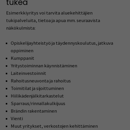
tukea
Esimerkkiyritys voi tarvita aluekehittäjien
tukipalveluita, tietoa ja apua mm. seuraavista
näkökulmista:
Opiskelijayhteistyö ja täydennyskoulutus, jatkuva
oppiminen
Kumppanit
Yritystoiminnan käynnistäminen
Laiteinvestoinnit
Rahoitusneuvonta ja rahoitus
Toimitilat ja sijoittuminen
Hiilikädenjälkitarkastelut
Sparraus/rinnalla­kulkijuus
Brändin rakentaminen
Vienti
Muut yritykset, verkostojen kehittäminen