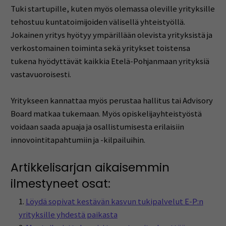
Tuki startupille, kuten myös olemassa oleville yrityksille
tehostuu kuntatoimijoiden välisellä yhteistyöllä.
Jokainen yritys hyötyy ympärillään olevista yrityksistä ja
verkostomainen toiminta sekä yritykset toistensa
tukena hyödyttävät kaikkia Etelä-Pohjanmaan yrityksiä
vastavuoroisesti.
Yritykseen kannattaa myös perustaa hallitus tai Advisory
Board matkaa tukemaan. Myös opiskelijayhteistyöstä
voidaan saada apuaja ja osallistumisesta erilaisiin
innovointitapahtumiin ja -kilpailuihin.
Artikkelisarjan aikaisemmin
ilmestyneet osat:
Löydä sopivat kestävän kasvun tukipalvelut E-P:n
yrityksille yhdestä paikasta