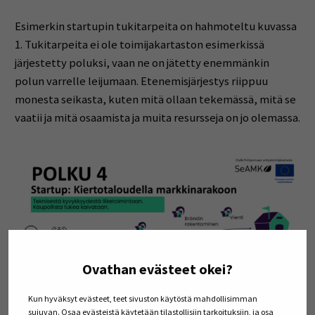
Esimerkin startupin tukitarpeita on hahmoteltu kuvassa
1. Tukitarpeita ei ole toimijakartaston esimerkissä
järjestetty poluksi, vaan ne on jätetty enemmänkin
polun varrelle leijumaan. Etenemisjärjestys riippuu
monesta seikasta, kuten mitä ollaan tekemässä, mitä se
vaatii ja mitä osaamista ja muita resursseja on jo olemassa.
Ovathan evästeet okei?
Kun hyväksyt evästeet, teet sivuston käytöstä mahdollisimman
sujuvan. Osaa evästeistä käytetään tilastollisiin tarkoituksiin, ja osa