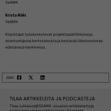
SeAMK
Krista Mäki
SeAMK
Kirjoittajat työskentelevät projektipäällikköinä ja
asiantuntijoina kertotaloutta ja kestävää liiketoimintaa
edistävissä hankkeissa.
Jaa:
TILAA ARTIKKELEITA JA PODCASTEJA
Tilaa Julkaisut@SEAMK -sivuston artikkeleita ja
podcasteja omaan sähköpostiisi. Koosteet