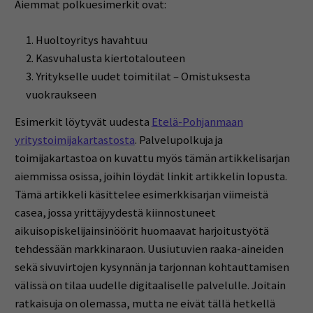
Aiemmat polkuesimerkit ovat:
Huoltoyritys havahtuu
Kasvuhalusta kiertotalouteen
Yritykselle uudet toimitilat – Omistuksesta
vuokraukseen
Esimerkit löytyvät uudesta
Etelä-Pohjanmaan
yritystoimijakartastosta
. Palvelupolkuja ja
toimijakartastoa on kuvattu myös tämän artikkelisarjan
aiemmissa osissa, joihin löydät linkit artikkelin lopusta.
Tämä artikkeli käsittelee esimerkkisarjan viimeistä
casea, jossa yrittäjyydestä kiinnostuneet
aikuisopiskelijainsinöörit huomaavat harjoitustyötä
tehdessään markkinaraon. Uusiutuvien raaka-aineiden
sekä sivuvirtojen kysynnän ja tarjonnan kohtauttamisen
välissä on tilaa uudelle digitaaliselle palvelulle. Joitain
ratkaisuja on olemassa, mutta ne eivät tällä hetkellä