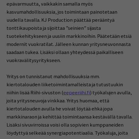
epävarmuutta, vaikkakin samalla myös
kasvumahdollisuuksia, jos toimintaan painotetaan
uudella tavalla. KJ Production päättää perääntyä
tonttikaupoista ja sijoittaa ”seinien” sijasta
tuotekehitykseen ja uusiin markkinoihin. Päätetään etsiä
modernit vuokratilat. Jälleen kunnan yritysneuvonnasta
saadaan tukea. Lisäksi ollaan yhteydessä paikalliseen
vuokravälitysyritykseen.
Yritys on tunnistanut mahdollisuuksia mm.
kiertotalouden liiketoimintamalleista ja tutustuukin
niihin lisää Riihi-sivuston (
eepeeriihi.fi
) työkalujen avulla,
joita yritysneuvoja vinkkaa. Yritys huomaa, että
kiertotalouden avulla he voivat löytää ehkä jopa
markkinaraon ja kehittää toimintaansa kestävällä tavalla.
Lisäksi sivuvirroissa voisi olla sopivien kumppaneiden
löydyttyä selkeää synergiapotentiaalia. Työkaluja, joita