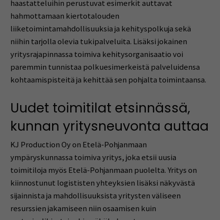
haastatteluihin perustuvat esimerkit auttavat
hahmottamaan kiertotalouden
liiketoimintamahdollisuuksia ja kehityspolkuja sekä
niihin tarjolla olevia tukipalveluita. Lisäksi jokainen
yritysrajapinnassa toimiva kehitysorganisaatio voi
paremmin tunnistaa polkuesimerkeistä palveluidensa
kohtaamispisteitä ja kehittää sen pohjalta toimintaansa.
Uudet toimitilat etsinnässä,
kunnan yritysneuvonta auttaa
KJ Production Oy on Etelä-Pohjanmaan
ympäryskunnassa toimiva yritys, joka etsii uusia
toimitiloja myös Etelä-Pohjanmaan puolelta. Yritys on
kiinnostunut logististen yhteyksien lisäksi näkyvästä
sijainnista ja mahdollisuuksista yritysten väliseen
resurssien jakamiseen niin osaamisen kuin