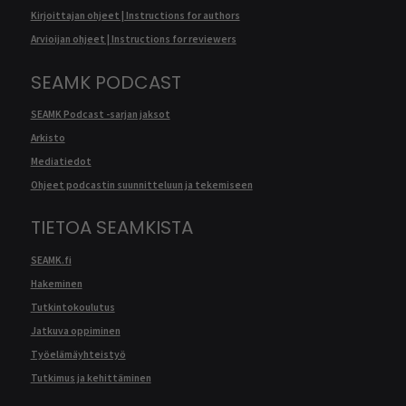
Kirjoittajan ohjeet | Instructions for authors
Arvioijan ohjeet | Instructions for reviewers
SEAMK PODCAST
SEAMK Podcast -sarjan jaksot
Arkisto
Mediatiedot
Ohjeet podcastin suunnitteluun ja tekemiseen
TIETOA SEAMKISTA
SEAMK.fi
Hakeminen
Tutkintokoulutus
Jatkuva oppiminen
Työelämäyhteistyö
Tutkimus ja kehittäminen