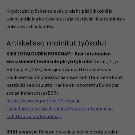
Kirjoittajat työskentelevät projektipäällikköinä ja
asiantuntijoina kertotaloutta ja kestävää liiketoimintaa
edistävissä hankkeissa.
Artikkelissa mainitut työkalut
KIERTOTALOUDEN ROADMAP – Kiertotalouden
ensiaskeleet teollisille pk-yrityksille:
Nurmi, J., ja
Hietala, H., 2023, Seinäjoen Ammattikorkeakoulu.
Hankkeessa: Ympäristöosaamisen kehittämisellä kohti
kestävää teollisuutta. Hanke on rahoitettu Euroopan
sosiaalirahastosta (ESR).
https://www.eepeeriihi.fi/tietoa-ja-
tyokaluja2/materiaalipankki/tyokaluja-toiminnan-
kehittamiseen/#roadmap
RIIHI-sivusto:
Riihi on poikkialainen kiertotalouden