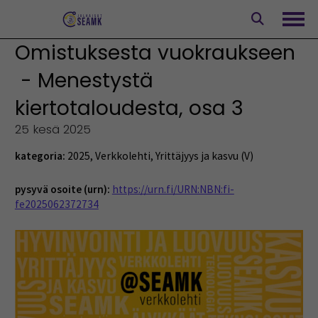
Siirry
sisältöön
Avaa
Omistuksesta vuokraukseen
- Menestystä
kiertotaloudesta, osa 3
25 kesä 2025
kategoria:
2025
,
Verkkolehti
,
Yrittäjyys ja kasvu (V)
pysyvä osoite (urn):
https://urn.fi/URN:NBN:fi-
fe2025062372734