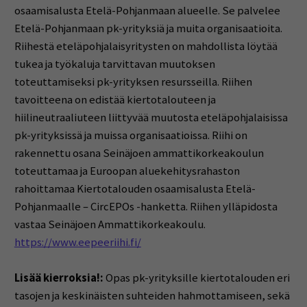
osaamisalusta Etelä-Pohjanmaan alueelle. Se palvelee
Etelä-Pohjanmaan pk-yrityksiä ja muita organisaatioita.
Riihestä eteläpohjalaisyritysten on mahdollista löytää
tukea ja työkaluja tarvittavan muutoksen
toteuttamiseksi pk-yrityksen resursseilla. Riihen
tavoitteena on edistää kiertotalouteen ja
hiilineutraaliuteen liittyvää muutosta eteläpohjalaisissa
pk-yrityksissä ja muissa organisaatioissa. Riihi on
rakennettu osana Seinäjoen ammattikorkeakoulun
toteuttamaa ja Euroopan aluekehitysrahaston
rahoittamaa Kiertotalouden osaamisalusta Etelä-
Pohjanmaalle – CircEPOs -hanketta. Riihen ylläpidosta
vastaa Seinäjoen Ammattikorkeakoulu.
https://www.eepeeriihi.fi/
Lisää kierroksia!:
Opas pk-yrityksille kiertotalouden eri
tasojen ja keskinäisten suhteiden hahmottamiseen, sekä