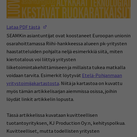
(Opens in a new window)
Lataa PDF tästä
SEAMKin asiantuntijat ovat koostaneet Euroopan unionin
osarahoittamassa Riihi-hankkeessa alueen pk-yritysten
haastatteluiden pohjalta neljä esimerkkiä siitä, miten
kiertotalous voi liittyä yritysten
liiketoimintakehittämiseen ja millaista tukea matkalla
voidaan tarvita. Esimerkit löytyvät
Etelä-Pohjanmaan
yritystoimijakartastosta
. Niitä ja kartastoa on kuvattu
myös tämän artikkelisarjan aiemmissa osissa, joihin
löydät linkit artikkelin lopusta.
Tässä artikkelissa kuvataan kuvitteellisen
tuotantoyrityksen, KJ Production Oy:n, kehityspolkua.
Kuvitteelliset, mutta todellisten yritysten