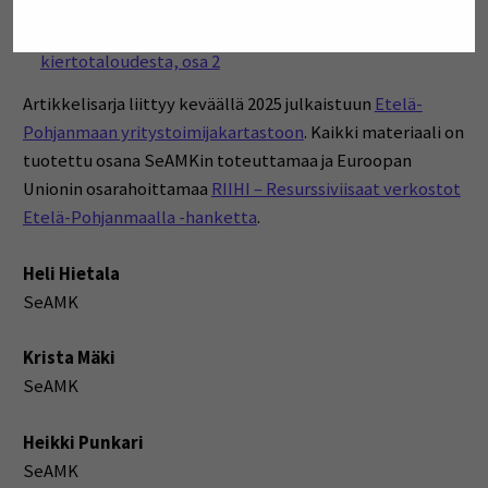
havahtuu
Kasvuhalusta kiertotalouteen – Menestystä
kiertotaloudesta, osa 2
Artikkelisarja liittyy keväällä 2025 julkaistuun
Etelä-
Pohjanmaan yritystoimijakartastoon
. Kaikki materiaali on
tuotettu osana SeAMKin toteuttamaa ja Euroopan
Unionin osarahoittamaa
RIIHI – Resurssiviisaat verkostot
Etelä-Pohjanmaalla -hanketta
.
Heli Hietala
SeAMK
Krista Mäki
SeAMK
Heikki Punkari
SeAMK