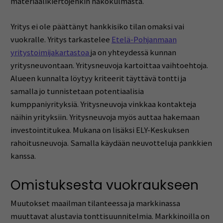
materiaalikiertojenkin näkökulmasta.
Yritys ei ole päättänyt hankkisiko tilan omaksi vai
vuokralle. Yritys tarkastelee
Etelä-Pohjanmaan
yritystoimijakartastoa
ja on yhteydessä kunnan
yritysneuvontaan. Yritysneuvoja kartoittaa vaihtoehtoja.
Alueen kunnalta löytyy kriteerit täyttävä tontti ja
samalla jo tunnistetaan potentiaalisia
kumppaniyrityksiä. Yritysneuvoja vinkkaa kontakteja
näihin yrityksiin. Yritysneuvoja myös auttaa hakemaan
investointitukea. Mukana on lisäksi ELY-Keskuksen
rahoitusneuvoja. Samalla käydään neuvotteluja pankkien
kanssa.
Omistuksesta vuokraukseen
Muutokset maailman tilanteessa ja markkinassa
muuttavat alustavia tonttisuunnitelmia. Markkinoilla on