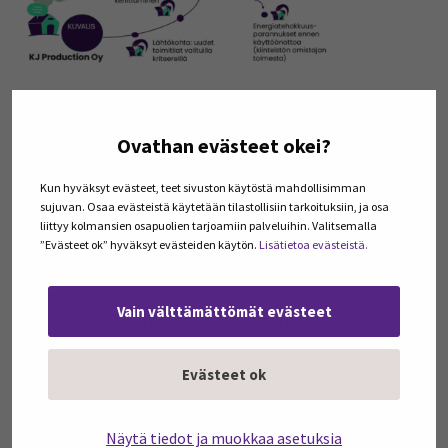
Kuva 1. Polku 3: Yritykselle uudet toimitilat,
Ovathan evästeet okei?
omistuksesta vuokraukseen.
Kun hyväksyt evästeet, teet sivuston käytöstä mahdollisimman
Artikkelisarjan aikaisemmin
sujuvan. Osaa evästeistä käytetään tilastollisiin tarkoituksiin, ja osa
liittyy kolmansien osapuolien tarjoamiin palveluihin. Valitsemalla
ilmestyneet osat ovat:
”Evästeet ok” hyväksyt evästeiden käytön.
Lisätietoa evästeistä.
Löydä sopivat kestävän kasvun tukipalvelut E-P:n
yrityksille yhdestä paikasta
Vain välttämättömät evästeet
Muotoiluajattelu voisi tuupata yrityskenttää
kestävään menestykseen
Parempaa tukipalvelua yrityksille palvelun polkuja
Evästeet ok
kuvaamalla
Menestystä kiertotaloudesta, osa 1: Huoltoyritys
Näytä tiedot ja muokkaa asetuksia