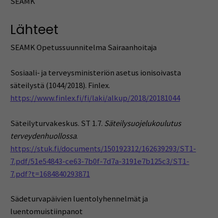
SEAMK
Lähteet
SEAMK Opetussuunnitelma Sairaanhoitaja
Sosiaali- ja terveysministeriön asetus ionisoivasta
säteilystä (1044/2018). Finlex.
https://www.finlex.fi/fi/laki/alkup/2018/20181044
Säteilyturvakeskus. ST 1.7.
Säteilysuojelukoulutus
terveydenhuollossa
.
https://stuk.fi/documents/150192312/162639293/ST1-
7.pdf/51e54843-ce63-7b0f-7d7a-3191e7b125c3/ST1-
7.pdf?t=1684840293871
Sädeturvapäivien luentolyhennelmät ja
luentomuistiinpanot