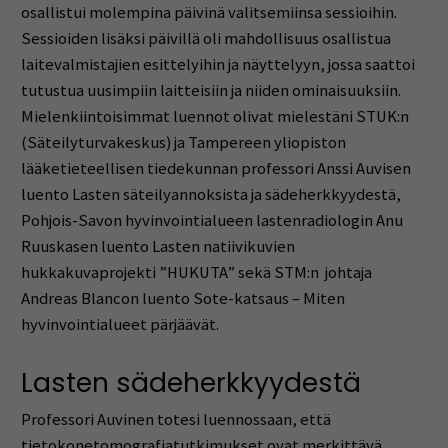
osallistui molempina päivinä valitsemiinsa sessioihin.
Sessioiden lisäksi päivillä oli mahdollisuus osallistua
laitevalmistajien esittelyihin ja näyttelyyn, jossa saattoi
tutustua uusimpiin laitteisiin ja niiden ominaisuuksiin.
Mielenkiintoisimmat luennot olivat mielestäni STUK:n
(Säteilyturvakeskus) ja Tampereen yliopiston
lääketieteellisen tiedekunnan professori Anssi Auvisen
luento Lasten säteilyannoksista ja sädeherkkyydestä,
Pohjois-Savon hyvinvointialueen lastenradiologin Anu
Ruuskasen luento Lasten natiivikuvien
hukkakuvaprojekti ”HUKUTA” sekä STM:n johtaja
Andreas Blancon luento Sote-katsaus – Miten
hyvinvointialueet pärjäävät.
Lasten sädeherkkyydestä
Professori Auvinen totesi luennossaan, että
tietokonetomografiatutkimukset ovat merkittävä