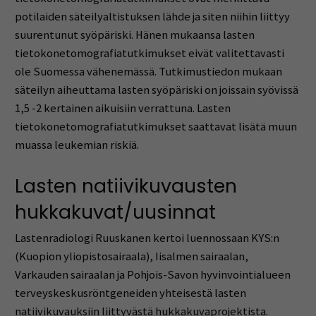
potilaiden säteilyaltistuksen lähde ja siten niihin liittyy
suurentunut syöpäriski. Hänen mukaansa lasten
tietokonetomografiatutkimukset eivät valitettavasti
ole Suomessa vähenemässä. Tutkimustiedon mukaan
säteilyn aiheuttama lasten syöpäriski on joissain syövissä
1,5 -2 kertainen aikuisiin verrattuna. Lasten
tietokonetomografiatutkimukset saattavat lisätä muun
muassa leukemian riskiä.
Lasten natiivikuvausten
hukkakuvat/uusinnat
Lastenradiologi Ruuskanen kertoi luennossaan KYS:n
(Kuopion yliopistosairaala), Iisalmen sairaalan,
Varkauden sairaalan ja Pohjois-Savon hyvinvointialueen
terveyskeskusröntgeneiden yhteisestä lasten
natiivikuvauksiin liittyvästä hukkakuvaprojektista.