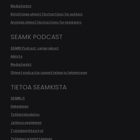
Mediatiedot
Kirjoittajan ohjeet | Instructions for authors
Arvioijan ohjeet | Instructions for reviewers
SEAMK PODCAST
SEAMK Podcast -sarjan jaksot
Arkisto
Mediatiedot
Ohjeet podcastin suunnitteluun ja tekemiseen
TIETOA SEAMKISTA
SEAMK.fi
Hakeminen
Tutkintokoulutus
Jatkuva oppiminen
Työelämäyhteistyö
Tutkimus ja kehittäminen