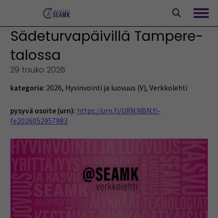
Siirry
sisältöön
Avaa
Sädeturvapäivillä Tampere-
talossa
29 touko 2026
kategoria:
2026
,
Hyvinvointi ja luovuus (V)
,
Verkkolehti
pysyvä osoite (urn):
https://urn.fi/URN:NBN:fi-
fe2026052957983