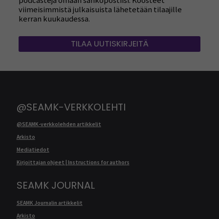
podcasteja omaan sähköpostiisi. Koosteet
viimeisimmistä julkaisuista lähetetään tilaajille
kerran kuukaudessa.
TILAA UUTISKIRJEITÄ
@SEAMK-VERKKOLEHTI
@SEAMK-verkkolehden artikkelit
Arkisto
Mediatiedot
Kirjoittajan ohjeet | Instructions for authors
SEAMK JOURNAL
SEAMK Journalin artikkelit
Arkisto