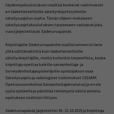
täydennyskoulutuksen sisältöä koskevat vaatimukset
eri lääketieteellisille säteilynkäyttöryhmille
säteilysuojelun osalta. Tämän ohjeen mukaiseen
säteilysuojelukoulutuksen tarpeeseen vastaavat joka
vuosi järjestettävät Sädeturvapäivät.
Kirjoittajalle Sädeturvapäiville osallistuminen ei liene
yhtä välttämätöntä kuin lääketieteellisille
säteilynkäyttäjille, mutta kuitenkin tarpeellista, koska
kirjoittaja opettaa kaikille sairaanhoitaja- ja
terveydenhoitajaopiskelijoille opintojakson osaa
Säteilysuojelu ja radiologiset tutkimukset (SEAMK
Opetussuunnitelma Sairaanhoitajakoulutus) ja on siis
syytä opiskella ja päivittää tietämystä näistä asioista
opetuksen sisältöön liittyen.
Sädeturvapäivät järjestettiin 30.-31.10.2025 ja kirjoittaja