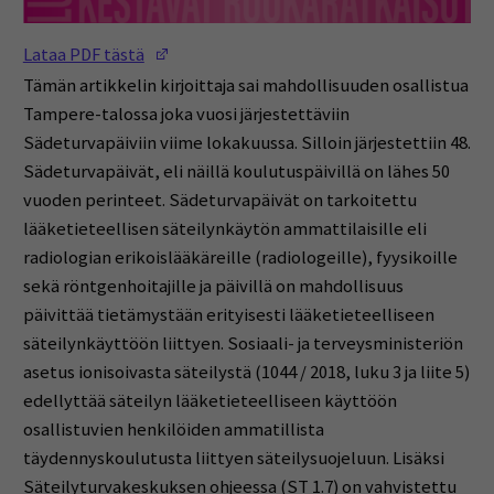
(Opens in a new window)
Lataa PDF tästä
Tämän artikkelin kirjoittaja sai mahdollisuuden osallistua
Tampere-talossa joka vuosi järjestettäviin
Sädeturvapäiviin viime lokakuussa. Silloin järjestettiin 48.
Sädeturvapäivät, eli näillä koulutuspäivillä on lähes 50
vuoden perinteet. Sädeturvapäivät on tarkoitettu
lääketieteellisen säteilynkäytön ammattilaisille eli
radiologian erikoislääkäreille (radiologeille), fyysikoille
sekä röntgenhoitajille ja päivillä on mahdollisuus
päivittää tietämystään erityisesti lääketieteelliseen
säteilynkäyttöön liittyen. Sosiaali- ja terveysministeriön
asetus ionisoivasta säteilystä (1044 / 2018, luku 3 ja liite 5)
edellyttää säteilyn lääketieteelliseen käyttöön
osallistuvien henkilöiden ammatillista
täydennyskoulutusta liittyen säteilysuojeluun. Lisäksi
Säteilyturvakeskuksen ohjeessa (ST 1.7) on vahvistettu