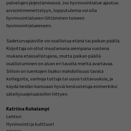
palvelujen järjestämisessä. Jos hyvinvointialue ajautuu
arviointimenettelyyn, lopputulema voi olla
hyvinvointialueen liittäminen toiseen
hyvinvointialueeseen.
Sädeturvapäiville voi osallistua etänä tai paikan päällä.
Kirjoittaja on ollut muutamana aiempana vuotena
mukana etäosallistujana, mutta paikan päällä
osallistuminen on aivan eri tavalla mieltä avartavaa.
Silloin on luentojen lisäksi mahdollisuus tavata
kollegoita, vanhoja tuttuja tai uusia tuttavuuksia, ja
käydä heidän kanssaan hyviä keskusteluja esimerkiksi
säteilysuojeluasioihin liittyen.
Katriina Kuhalampi
Lehtori
Hyvinvointi ja kulttuuri