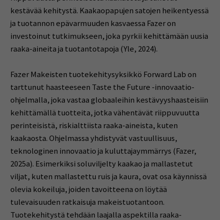
kestävää kehitystä. Kaakaopapujen satojen heikentyessä
ja tuotannon epävarmuuden kasvaessa Fazer on
investoinut tutkimukseen, joka pyrkii kehittämään uusia
raaka-aineita ja tuotantotapoja (Yle, 2024).
Fazer Makeisten tuotekehitysyksikkö Forward Lab on
tarttunut haasteeseen Taste the Future -innovaatio-
ohjelmalla, joka vastaa globaaleihin kestävyyshaasteisiin
kehittämällä tuotteita, jotka vähentävät riippuvuutta
perinteisistä, riskialttiista raaka-aineista, kuten
kaakaosta. Ohjelmassa yhdistyvät vastuullisuus,
teknologinen innovaatio ja kuluttajaymmärrys (Fazer,
2025a). Esimerkiksi soluviljelty kaakao ja mallastetut
viljat, kuten mallastettu ruis ja kaura, ovat osa käynnissä
olevia kokeiluja, joiden tavoitteena on löytää
tulevaisuuden ratkaisuja makeistuotantoon.
Tuotekehitystä tehdään laajalla aspektilla raaka-