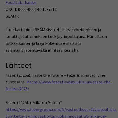
Food Lab -hanke
ORCID 0000-0001-8816-7312
SEAMK
Junkkari toimii SEAMKissa elintarvikekehityksen ja
kuluttajatutkimuksen tutkijayliopettajana. Hänellä on
pitkäaikainen ja laaja kokemus erilaisista
asiantuntijatehtävistä elintarvikealalla.
Lähteet
Fazer. (2025a). Taste the Future – Fazerin innovatiivinen
tuotesarja.
https://www.fazer.fi/vastuullisuus/taste-the-
future-2025/
Fazer. (2025b). Mikä on Solein?
https://www.fazergroup.com/fi/vastuullisuus2/vastuullisia-
tuotteita-ja-innovaatioita/ruokainnovaatiot/mika-on-