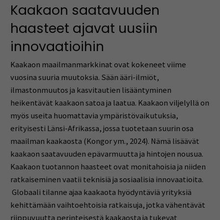
Kaakaon saatavuuden
haasteet ajavat uusiin
innovaatioihin
Kaakaon maailmanmarkkinat ovat kokeneet viime
vuosina suuria muutoksia. Sään ääri-ilmiöt,
ilmastonmuutos ja kasvitautien lisääntyminen
heikentävät kaakaon satoa ja laatua. Kaakaon viljelyllä on
myös useita huomattavia ympäristövaikutuksia,
erityisesti Länsi-Afrikassa, jossa tuotetaan suurin osa
maailman kaakaosta (Kongor ym., 2024). Nämä lisäävät
kaakaon saatavuuden epävarmuutta ja hintojen nousua.
Kaakaon tuotannon haasteet ovat monitahoisia ja niiden
ratkaiseminen vaatii teknisiä ja sosiaalisia innovaatioita.
Globaali tilanne ajaa kaakaota hyödyntäviä yrityksiä
kehittämään vaihtoehtoisia ratkaisuja, jotka vähentävät
riippuvuutta perinteisestä kaakaosta ja tukevat