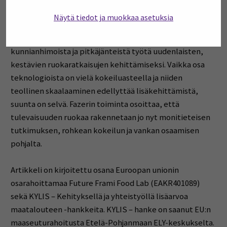
elintarvikeinnovaatioissa. Esitellyt
Näytä tiedot ja muokkaa asetuksia
tuotekehitysprojektit ja tuotelanseeraukset osoittivat,
että suomalaisessa elintarviketeollisuudessa tehdään
kunnianhimoista ja pitkäjänteistä työtä uudenlaisten,
kestävien ruokaratkaisujen kehittämiseksi. Vaikka osa
teknologioista on vielä kokeiluasteella ja niiden
teollinen skaalaaminen edellyttää lisäkehittämistä,
suunta on selvä. Fazerin toiminta osoittaa, että
tulevaisuuden ruokaa rakennetaan jo nyt monitieteisen
tutkimuksen, rohkean kokeilun ja vankan osaamisen
pohjalta.
Artikkeli on kirjoitettu osana Euroopan unionin
osarahoittamaa Future Frami Food Lab (EAKR401089)
sekä KYLIS – Kehityksellä ja yhteistyöllä lisäarvoa
maatalouteen -hankkeita. KYLIS – hanke on saanut EU:n
maaseuturahoitusta Etelä-Pohjanmaan ELY-keskukselta.