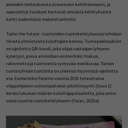
aineiden testauksesta prosessien kehittämiseen, ja
saavutetut tulokset kertovat selvästä kehityksestä
kohti uudenlaisia makeistuotteita.
Taste the future -tuotteiden tuotekehityksessä tehdään
tiivistä yhteistyötä kuluttajien kanssa. Tuotepakkauksiin
on sijoitettu QR-koodi, joka ohjaa vastaajan lyhyeen
kyselyyn, joissa arvioidaan esimerkiksi makua,
rakennetta ja tuotteesta syntyvää mielikuvaa. Tämän
tuoteryhmän tuotteita on yleensä myynnissä rajoitettu
erä. Esimerkiksi Fazerin vuonna 2025 toteuttama
viljapohjaisen vohvelipatukan pilottimyynti (kuva 1)
keräsi lukuisan määrän kuluttajapalautetta, joka antoi
uusia suuntia tuotekehitykseen (Fazer, 2025a).