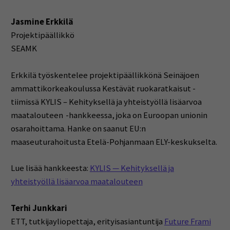
Jasmine Erkkilä
Projektipäällikkö
SEAMK
Erkkilä työskentelee projektipäällikkönä Seinäjoen
ammattikorkeakoulussa Kestävät ruokaratkaisut -
tiimissä KYLIS – Kehityksellä ja yhteistyöllä lisäarvoa
maatalouteen -hankkeessa, joka on Euroopan unionin
osarahoittama. Hanke on saanut EU:n
maaseuturahoitusta Etelä-Pohjanmaan ELY-keskukselta.
Lue lisää hankkeesta:
KYLIS — Kehityksellä ja
yhteistyöllä lisäarvoa maatalouteen
Terhi Junkkari
ETT, tutkijayliopettaja, erityisasiantuntija
Future Frami