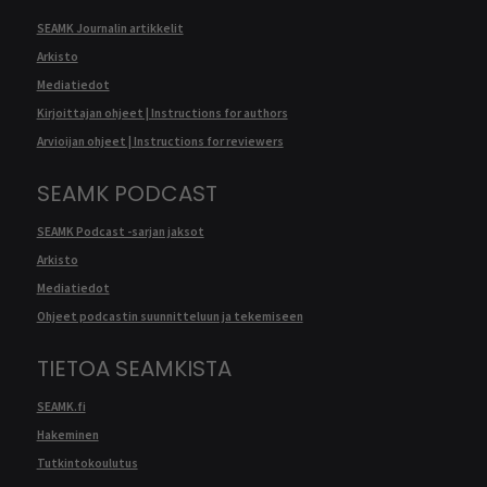
SEAMK Journalin artikkelit
Arkisto
Mediatiedot
Kirjoittajan ohjeet | Instructions for authors
Arvioijan ohjeet | Instructions for reviewers
SEAMK PODCAST
SEAMK Podcast -sarjan jaksot
Arkisto
Mediatiedot
Ohjeet podcastin suunnitteluun ja tekemiseen
TIETOA SEAMKISTA
SEAMK.fi
Hakeminen
Tutkintokoulutus