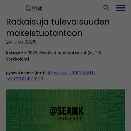
Siirry
sisältöön
Avaa
Ratkaisuja tulevaisuuden
makeistuotantoon
24 loka 2025
kategoria:
2025
,
Kestävät ruokaratkaisut (V)
,
TKI
,
Verkkolehti
pysyvä osoite (urn):
https://urn.fi/URN:NBN:fi-
fe20251024103103