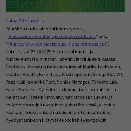
(Opens in a new window)
Lataa PDF tästä
SEAMKin ruoka-alan tutkimusryhmät,
”
Elintarviketeknologia ja ruokaturvallisuus
” sekä
”
Muutoskykyiset maatalous- ja energiaratkaisut
”,
tutustuivat 21.10.2025 Fazerin tutkimus- ja
tuotekehitystoimintaan Fazerin vierailukeskuksessa
Vantaalla. Vierailun isäntinä toimivat Marika Laaksonen,
Lead of Health, Fazer Lab, Jussi Loponen, Group R&D VP,
Fazer Lab ja Annika Porr, Senior Manager, Forward Lab,
Fazer Makeiset Oy. Erityistä kiinnostusta vierailijoissa
herättivät Fazerin innovatiiviset ratkaisut suklaa- ja
mikrobiproteiinituotteiden kehittämisessä, etenkin
kaakaon korvaamiseen ja uusien proteiinilähteiden
hyödyntämiseen liittyvät tuotekehitysprojektit.