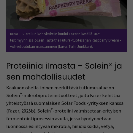
Kuva 1. Vierailun kohokohtiin kuului Fazerin kesällä 2025
testimyynnissä olleen Taste the Future -tuotesarjan Raspberry Dream -
vohvelipatukan maistaminen (kuva: Terhi Junkkari).
Proteiinia ilmasta – Solein® ja
sen mahdollisuudet
Kaakaon ohella toinen merkittävä tutkimusalue on
®
Solein
-mikrobiproteiinituotteet, joita Fazer kehittää
yhteistyössä suomalaisen Solar Foods -yrityksen kanssa
®
(Fazer, 2025b). Solein
-proteiini valmistetaan erityisen
fermentointiprosessin avulla, jossa hyödynnetään
luonnossa esiintyvää mikrobia, hiilidioksidia, vetyä,