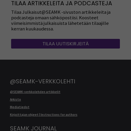
TILAA ARTIKKELEITA JA PODCASTEJA
Tilaa Julkaisut@SEAMK -sivuston artikkeleita ja
podcasteja omaan sähköpostiisi. Koosteet
viimeisimmistä julkaisuista lähetetään tilaajille
kerran kuukaudessa.
TILAA UUTISKIRJEITÄ
@SEAMK-VERKKOLEHTI
@SEAMK-verkkolehden artikkelit
Arkisto
Mediatiedot
Kirjoittajan ohjeet | Instructions for authors
SEAMK JOURNAL