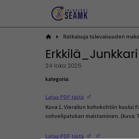
Siirry
sisältöön
Ratkaisuja tulevaisuuden mak
Etusivulle
Erkkilä_Junkka
24 loka 2025
kategoria:
(Opens in a new w
Lataa PDF tästä
Kuva 1. Vierailun kohokohtiin kuului 
vohvelipatukan maistaminen. (kuva: T
(Opens in a new w
(Opens in a ne
Lataa PDF tästä