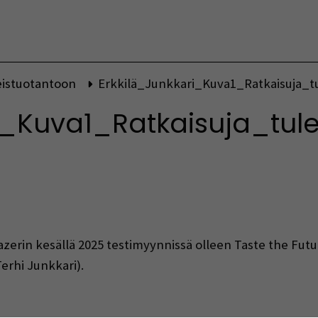
Vaihda kieltä
eistuotantoon
Erkkilä_Junkkari_Kuva1_Ratkaisuja_
ri_Kuva1_Ratkaisuja_tu
indow)
Fazerin kesällä 2025 testimyynnissä olleen Taste the Fut
erhi Junkkari).
indow)
w window)