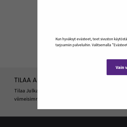
Kun hyväksyt evästeet, teet sivuston käytöstä
tarjoamiin palveluihin. Valitsemalla ”Eväste
Jaa:
Vain 
TILAA ARTIKKELEITA JA PODCASTEJA
Tilaa Julkaisut@SEAMK -sivuston artikkeleita ja 
viimeisimmistä julkaisuista lähetetään tilaajille 