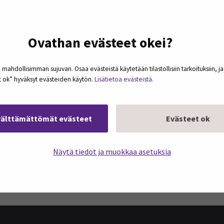
Ovathan evästeet okei?
 mahdollisimman sujuvan. Osaa evästeistä käytetään tilastollisiin tarkoituksiin, j
et ok” hyväksyt evästeiden käytön.
Lisätietoa evästeistä.
välttämättömät evästeet
Evästeet ok
Näytä tiedot ja muokkaa asetuksia
podcasteja omaan sähköpostiisi. Koosteet
kerran kuukaudessa.