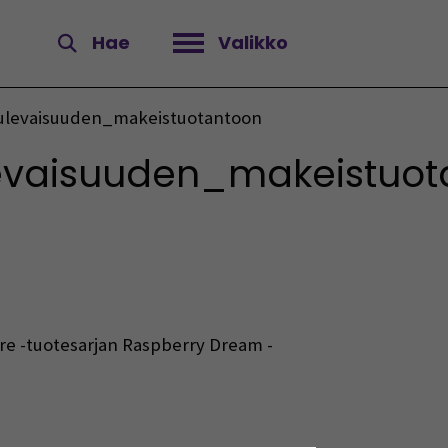
Hae
Valikko
Avaa valikko
tulevaisuuden_makeistuotantoon
levaisuuden_makeistuo
ure -tuotesarjan Raspberry Dream -