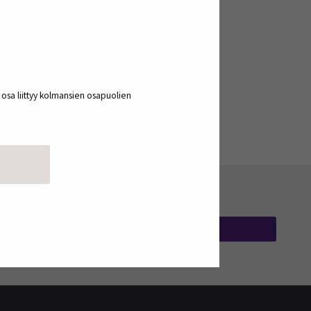
a osa liittyy kolmansien osapuolien
TILAA UUTISKIRJEITÄ