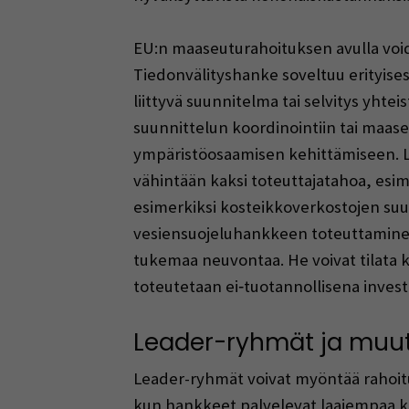
EU:n maaseuturahoituksen avulla voida
Tiedonvälityshanke soveltuu erityisesti
liittyvä suunnitelma tai selvitys yht
suunnittelun koordinointiin tai maaseu
ympäristöosaamisen kehittämiseen. Lis
vähintään kaksi toteuttajatahoa, esimerk
esimerkiksi kosteikkoverkostojen su
vesiensuojeluhankkeen toteuttaminen.
tukemaa neuvontaa. He voivat tilata 
toteutetaan ei‑tuotannollisena invest
Leader-ryhmät ja muut
Leader-ryhmät voivat myöntää rahoitus
kun hankkeet palvelevat laajempaa kä