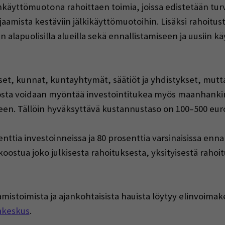
nkäyttömuotona rahoittaen toimia, joissa edistetään t
hjaamista kestäviin jälkikäyttömuotoihin. Lisäksi rahoit
lapuolisilla alueilla sekä ennallistamiseen ja uusiin kä
set, kunnat, kuntayhtymät, säätiöt ja yhdistykset, mutta
tosta voidaan myöntää investointitukea myös maanhankint
en. Tällöin hyväksyttävä kustannustaso on 100–500 euro
enttia investoinneissa ja 80 prosenttia varsinaisissa en
koostua joko julkisesta rahoituksesta, yksityisestä rahoi
stamistoimista ja ajankohtaisista hauista löytyy elinvoi
akeskus
.