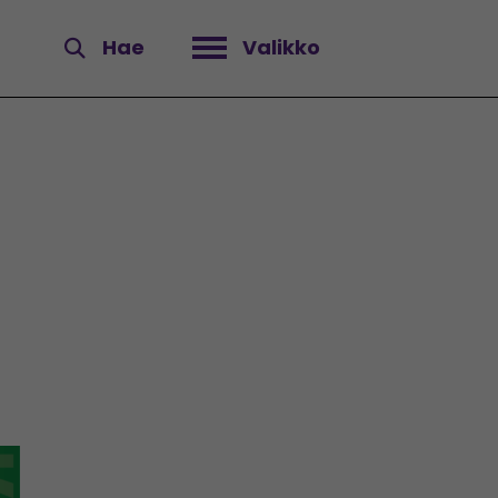
Hae
Valikko
Avaa valikko