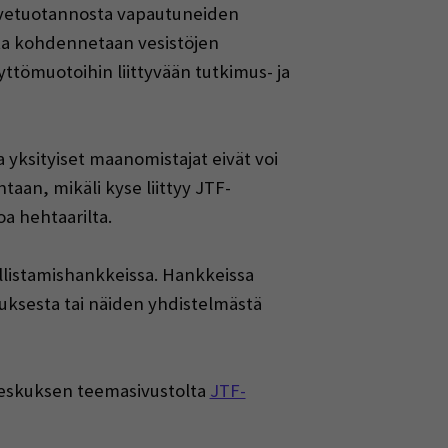
urvetuotannosta vapautuneiden
usta kohdennetaan vesistöjen
yttömuotoihin liittyvään tutkimus- ja
 yksityiset maanomistajat eivät voi
aan, mikäli kyse liittyy JTF-
a hehtaarilta.
nallistamishankkeissa. Hankkeissa
tuksesta tai näiden yhdistelmästä
makeskuksen teemasivustolta
JTF-