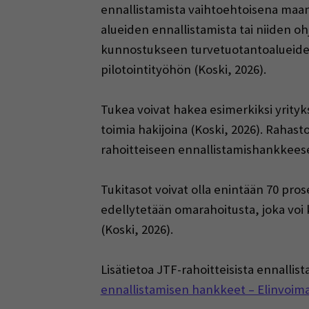
ennallistamista vaihtoehtoisena maa
alueiden ennallistamista tai niiden o
kunnostukseen turvetuotantoalueiden a
pilotointityöhön (Koski, 2026).
Tukea voivat hakea esimerkiksi yrityk
toimia hakijoina (Koski, 2026). Rahas
rahoitteiseen ennallistamishankkeese
Tukitasot voivat olla enintään 70 pros
edellytetään omarahoitusta, joka voi 
(Koski, 2026).
Lisätietoa JTF-rahoitteisista ennalli
ennallistamisen hankkeet – Elinvoim