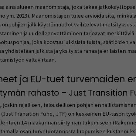
ä aina alueen maanomistaja, joka tekee jatkokäyttöpää
 ym. 2023). Maanomistajien tulee arvioida sitä, minkäla
. Suonpohjien jälkikäyttömuodot vaihtelevat metsitykses
llistaminen ja uudelleenvettäminen tarjoavat merkittäviä 
ituspohjaa, joka koostuu julkisista tuista, säätiöiden var
sa yhdistetään julkista ja yksityistä rahaa ja erilaisten 
tamistyön valtavirtaan.
ineet ja EU-tuet turvemaiden 
ymän rahasto – Just Transition F
, joskin rajallisen, taloudellisen pohjan ennallistamisha
Just Transition Fund, JTF) on keskeinen EU-tason työka
hdentuen 14 maakunnan siirtymän tukemiseen (Rakennerah
attamalla osan turvetuotannosta luopumisen kustannuks