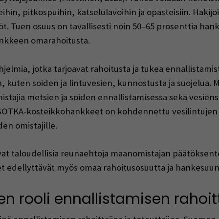
ihin, pitkospuihin, katselulavoihin ja opasteisiin. Hakij
öt. Tuen osuus on tavallisesti noin 50–65 prosenttia ha
ankkeen omarahoitusta.
a ohjelmia, jotka tarjoavat rahoitusta ja tukea ennallista
, kuten soiden ja lintuvesien, kunnostusta ja suojelua
stajia metsien ja soiden ennallistamisessa sekä vesiensu
SOTKA-kosteikkohankkeet on kohdennettu vesilintujen
en omistajille.
vat taloudellisia reunaehtoja maanomistajan päätöksente
et edellyttävät myös omaa rahoitusosuutta ja hankesuu
en rooli ennallistamisen rahoit