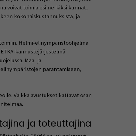
oina voivat toimia esimerkiksi kunnat,
nkkeen kokonaiskustannuksista, ja
mistoimiin. Helmi-elinympäristöohjelma
. METKA-kannustejärjestelmä
ojelussa. Maa- ja
 elinympäristöjen parantamiseen,
olle. Vaikka avustukset kattavat osan
nnitelmaa.
tajina ja toteuttajina