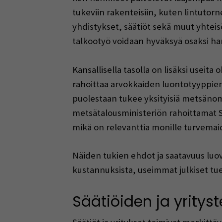
tukeviin rakenteisiin, kuten lintutorne
yhdistykset, säätiöt sekä muut yhteis
talkootyö voidaan hyväksyä osaksi h
Kansallisella tasolla on lisäksi useit
rahoittaa arvokkaiden luontotyyppien
puolestaan tukee yksityisiä metsänomi
metsätalousministeriön rahoittamat 
mikä on relevanttia monille turvemaid
Näiden tukien ehdot ja saatavuus luo
kustannuksista, useimmat julkiset tu
Säätiöiden ja yrityst