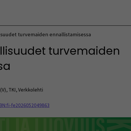
Vaihda kieltä
suudet turvemaiden ennallistamisessa
lisuudet turvemaiden
ssa
(V)
,
TKI
,
Verkkolehti
NBN:fi-fe2026052049863