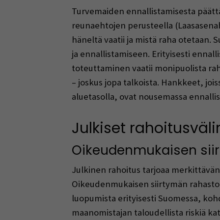
Turvemaiden ennallistamisesta päättä
reunaehtojen perusteella (Laasasenaho
häneltä vaatii ja mistä raha otetaan
ja ennallistamiseen. Erityisesti enna
toteuttaminen vaatii monipuolista raho
– joskus jopa talkoista. Hankkeet, jois
aluetasolla, ovat nousemassa ennallis
Julkiset rahoitusväl
Oikeudenmukaisen siirt
Julkinen rahoitus tarjoaa merkittävän
Oikeudenmukaisen siirtymän rahasto (
luopumista erityisesti Suomessa, ko
maanomistajan taloudellista riskiä k