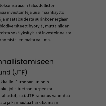
töksensä usein taloudellisten
isia investointeja uusi maankäyttö
tä ja maataloudesta aurinkoenergiaan
biodiversiteettihyötyjä, mutta niiden
oista sekä yksityisistä investoinneista
maanomistajien maita valuma-
ennallistamiseen
und (JTF)
nkkeille. Euroopan unionin
lu, jolla tuetaan turpeesta
astot, i.a.). JTF-rahoitus vähentää
ista ja kannustaa harkitsemaan