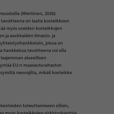
muodoilla (Miettinen, 2026):
sa tavoitteena on laatia kosteikkoon
yntää myös useiden kosteikkojen
en ja asukkaiden ilmasto- ja
yhteistyöhankkeisiin, joissa on
ssa hankkeissa tavoitteena voi olla
 laajemman alueellisen
yödyntää EU:n maaseuturahaston
ymiltä neuvojilta, mikäli kosteikko
akenteiden toteuttamiseen silloin,
aa myös kosteikkojen virkistyskäyttöä