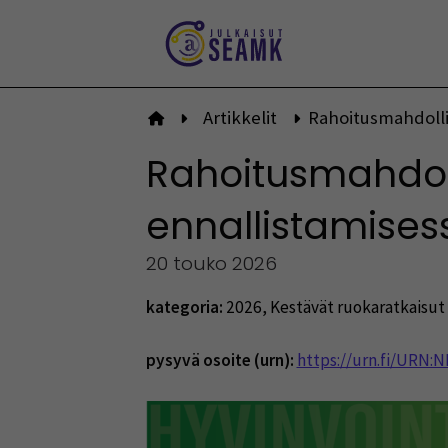
Siirry
sisältöön
Artikkelit
Rahoitusmahdolli
Etusivulle
Rahoitusmahdol
ennallistamise
20 touko 2026
kategoria:
2026
,
Kestävät ruokaratkaisut 
pysyvä osoite (urn):
https://urn.fi/URN: