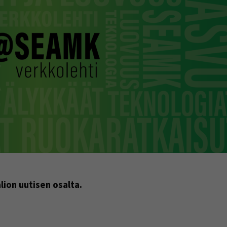
indow)
lion uutisen osalta.