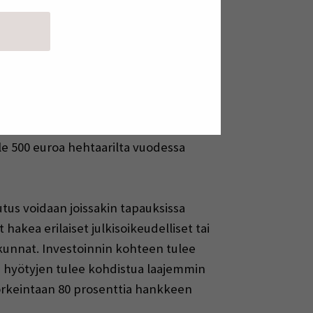
ärä on korkeintaan 12 000 euroa
kon koko on 0,3–0,5 hehtaaria, tukea
esimerkiksi kaivutyölle,
udatetaan.
sista, mikä parantaa ennallistamisen
aava sopimusmalli: ennallistetulle
e 500 euroa hehtaarilta vuodessa
utus voidaan joissakin tapauksissa
hakea erilaiset julkisoikeudelliset tai
uskunnat. Investoinnin kohteen tulee
n hyötyjen tulee kohdistua laajemmin
 korkeintaan 80 prosenttia hankkeen