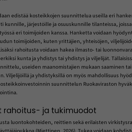
an edistää kosteikkojen suunnittelua useilla eri hanke
 kunnille, järjestöille ja osuuskunnille tilanteissa, jois
eistyössä eri toimijoiden kanssa. Hanketta voidaan hyöd
dun toimijoiden, kuten yrittäjien, yhteisöjen, viljelijöid
äksi rahoitusta voidaan hakea ilmasto- tai luonnonvara
iksi kunta ja yhdistys tai yhdistys ja viljelijät. Tällaisi
unnittelu, useiden maanomistajien mukaan saaminen tai
 Viljelijöillä ja yhdistyksillä on myös mahdollisuus h
kosteikkoinvestoinnin suunnittelun Ruokaviraston hyväks
ointina.
 rahoitus- ja tukimuodot
ta luontokohteiden, reittien sekä erilaisten virkistysr
yttäjäjoukkoa (Miettinen, 2026). Tukea voidaan kohdist