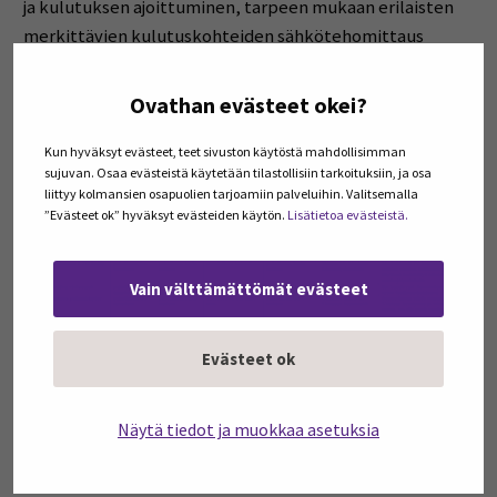
ja kulutuksen ajoittuminen, tarpeen mukaan erilaisten
merkittävien kulutuskohteiden sähkötehomittaus
säästöehdotuksen löytämiseksi sekä säästölaskennan
luotettavuuden parantamiseksi.
Ovathan evästeet okei?
Taulukko 1. Motivan energiakatselmuksen mittaukset.
Kun hyväksyt evästeet, teet sivuston käytöstä mahdollisimman
sujuvan. Osaa evästeistä käytetään tilastollisiin tarkoituksiin, ja osa
liittyy kolmansien osapuolien tarjoamiin palveluihin. Valitsemalla
”Evästeet ok” hyväksyt evästeiden käytön.
Lisätietoa evästeistä.
Vain välttämättömät evästeet
Evästeet ok
Näytä tiedot ja muokkaa asetuksia
Kiinteistön korjausmenetelmän valintaan vaikuttavat
useat erilaiset asiat energiatehokkuuden lisäksi. Muun