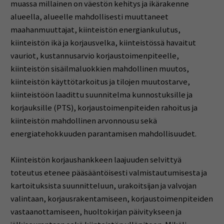
muassa millainen on väestön kehitys ja ikärakenne
alueella, alueelle mahdollisesti muuttaneet
maahanmuuttajat, kiinteistön energiankulutus,
kiinteistön ikä ja korjausvelka, kiinteistössä havaitut
vauriot, kustannusarvio korjaustoimenpiteelle,
kiinteistön sisäilmaluokkien mahdollinen muutos,
kiinteistön käyttötarkoitus ja tilojen muutostarve,
kiinteistöön laadittu suunnitelma kunnostuksille ja
korjauksille (PTS), korjaustoimenpiteiden rahoitus ja
kiinteistön mahdollinen arvonnousu sekä
energiatehokkuuden parantamisen mahdollisuudet.
Kiinteistön korjaushankkeen laajuuden selvittyä
toteutus etenee pääsääntöisesti valmistautumisesta ja
kartoituksista suunnitteluun, urakoitsijan ja valvojan
valintaan, korjausrakentamiseen, korjaustoimenpiteiden
vastaanottamiseen, huoltokirjan päivitykseen ja