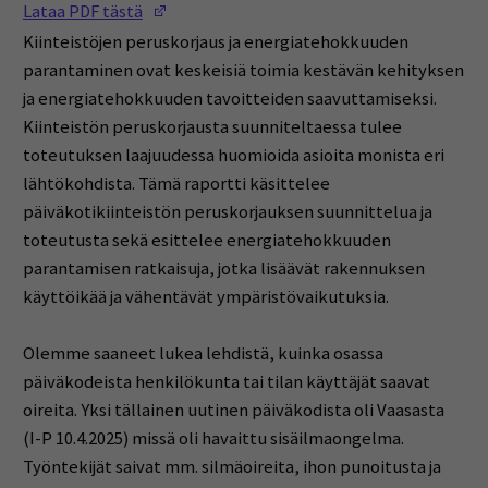
(Opens in a new window)
Lataa PDF tästä
Kiinteistöjen peruskorjaus ja energiatehokkuuden
parantaminen ovat keskeisiä toimia kestävän kehityksen
ja energiatehokkuuden tavoitteiden saavuttamiseksi.
Kiinteistön peruskorjausta suunniteltaessa tulee
toteutuksen laajuudessa huomioida asioita monista eri
lähtökohdista. Tämä raportti käsittelee
päiväkotikiinteistön peruskorjauksen suunnittelua ja
toteutusta sekä esittelee energiatehokkuuden
parantamisen ratkaisuja, jotka lisäävät rakennuksen
käyttöikää ja vähentävät ympäristövaikutuksia.
Olemme saaneet lukea lehdistä, kuinka osassa
päiväkodeista henkilökunta tai tilan käyttäjät saavat
oireita. Yksi tällainen uutinen päiväkodista oli Vaasasta
(I-P 10.4.2025) missä oli havaittu sisäilmaongelma.
Työntekijät saivat mm. silmäoireita, ihon punoitusta ja