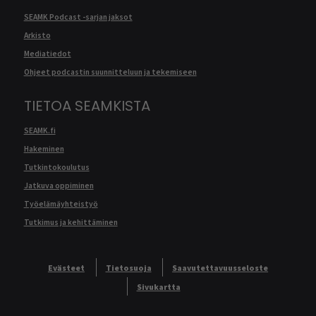
SEAMK Podcast -sarjan jaksot
Arkisto
Mediatiedot
Ohjeet podcastin suunnitteluun ja tekemiseen
TIETOA SEAMKISTA
SEAMK.fi
Hakeminen
Tutkintokoulutus
Jatkuva oppiminen
Työelämäyhteistyö
Tutkimus ja kehittäminen
Evästeet
Tietosuoja
Saavutettavuusseloste
Sivukartta