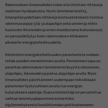
Rakennuksen ilmanvaihdon tulee olla tiloittain riittävä ja
sisäilman hyvälaatuista. Hyvin lämmöneristetty,
ilmanpitävyydeltään riittävä ja kosteusteknisesti toimiva
rakennusvaippa (ylä- ja alapohjan sekä seinien ja niihin
kuuluvien ikkunoiden ja ovien muodostama kokonaisuus)
on perusedellytys koko rakennuksen elinkaaren
aikaiselle energiatehokkuudelle.
Kiinteistön energiatehokkuuden parantamista voidaan
tehdä useiden menetelmien avulla. Perinteinen tapa on
parantaa rakennuksen lämmöneristävyyttä ulkoseinän,
yläpohjan, ikkunoiden ja joskus alapohjan avulla. Myös
ilmanvaihdon päivittäminen uudempaan tekniikkaan
paremman hyötysuhteen avulla tuo energian
kulutukseen säästöjä. Osassa kiinteistöjä on perusteltua
vaihtaa lämmitysjärjestelmä esimerkiksi
öljylämmityksestä fossiilittomaan polttoaineeseen.