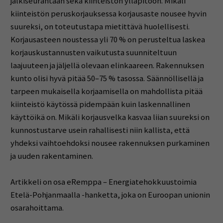
jälkiseurantaan sekä kiinteistön ylläpitoon. Mikäli
kiinteistön peruskorjauksessa korjausaste nousee hyvin
suureksi, on toteutustapa mietittävä huolellisesti.
Korjausasteen noustessa yli 70 % on perusteltua laskea
korjauskustannusten vaikutusta suunniteltuun
laajuuteen ja jäljellä olevaan elinkaareen. Rakennuksen
kunto olisi hyvä pitää 50–75 % tasossa. Säännöllisellä ja
tarpeen mukaisella korjaamisella on mahdollista pitää
kiinteistö käytössä pidempään kuin laskennallinen
käyttöikä on. Mikäli korjausvelka kasvaa liian suureksi on
kunnostustarve usein rahallisesti niin kallista, että
yhdeksi vaihtoehdoksi nousee rakennuksen purkaminen
ja uuden rakentaminen.
Artikkeli on osa eRemppa – Energiatehokkuustoimia
Etelä-Pohjanmaalla -hanketta, joka on Euroopan unionin
osarahoittama.