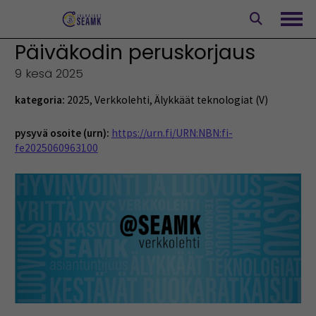
Siirry
sisältöön
Avaa
Päiväkodin peruskorjaus
9 kesä 2025
kategoria:
2025
,
Verkkolehti
,
Älykkäät teknologiat (V)
pysyvä osoite (urn):
https://urn.fi/URN:NBN:fi-
fe2025060963100