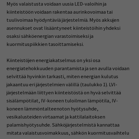
Myös valaistusta voidaan uusia LED-valoihin ja
kiinteistöön voidaan rakentaa aurinkovoimaa tai
tuulivoimaa hyödyntäviä järjestelmiä. Myös akkujen
asennukset ovat lisääntyneet kiinteistöihin yhdeksi
osaksi sähköenergian varastoimiseksi ja
kuormituspiikkien tasoittamiseksi.
Kiinteistöjen energiakatselmus on yksi osa
energiatehokkuuden parantamista ja sen avulla voidaan
selvittää hyvinkin tarkasti, miten energian kulutus
jakaantuu eri järjestelmien välillä (taulukko 1). LVI-
järjestelmään liittyen kiinteistöstä on hyvä selvittää
sisälämpötilat, IV-koneen tuloilman lämpötila, IV-
koneen lämmöntalteenoton hyötysuhde,
vesikalusteiden virtaamat ja kattilalaitoksen
palamishyötysuhde. Sähköjärjestelmistä kannattaa
mitata valaistusvoimakkuus, sähkön kuormitusvaihtelu