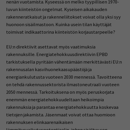
nenän vuotamista. Kyseessä on melko tyypillisen 1970-
luvun kiinteistön ongelmat. Kyseisen aikakauden
rakenneratkaisut ja rakenneliitokset voivat olla yksi syy
huonoon sisäilmastoon. Kuinka usein tilan käyttäjät
toimivat indikaattorina kiinteistön korjaustarpeelle?
EU:n direktiivit asettavat myös vaatimuksia
rakennuksille. Energiatehokkuusdirektiivin EPBD
tarkistuksella pyritään vähentämään merkittävästi EU:n
rakennusalan kasvihuonekaasupäästöjä ja
energiankulutusta vuoteen 2030 mennessä. Tavoitteena
on tehdä rakennussektorista ilmastoneutraali vuoteen
2050 mennessä. Tarkoituksena on myös peruskorjata
enemmän energiatehokkuudeltaan heikoimpia
rakennuksia ja parantaa energiatehokkuutta koskevaa
tietojen jakamista. Jäsenmaat voivat ottaa huomioon
rakennuksen elinkaarenaikaisen
lämmitysvaikutuspotentiaalin, johon sisältyy sen