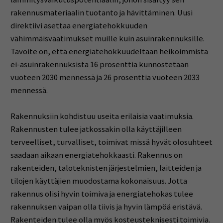
rakennusmateriaalin tuotanto ja hävittäminen. Uusi
direktiivi asettaa energiatehokkuuden
vähimmäisvaatimukset muille kuin asuinrakennuksille.
Tavoite on, että energiatehokkuudeltaan heikoimmista
ei-asuinrakennuksista 16 prosenttia kunnostetaan
vuoteen 2030 mennessä ja 26 prosenttia vuoteen 2033
mennessä.
Rakennuksiin kohdistuu useita erilaisia vaatimuksia.
Rakennusten tulee jatkossakin olla käyttäjilleen
terveelliset, turvalliset, toimivat missä hyvät olosuhteet
saadaan aikaan energiatehokkaasti. Rakennus on
rakenteiden, taloteknisten järjestelmien, laitteiden ja
tilojen käyttäjien muodostama kokonaisuus. Jotta
rakennus olisi hyvin toimiva ja energiatehokas tulee
rakennuksen vaipan olla tiivis ja hyvin lämpöä eristävä.
Rakenteiden tulee olla myös kosteusteknisesti toimivia.