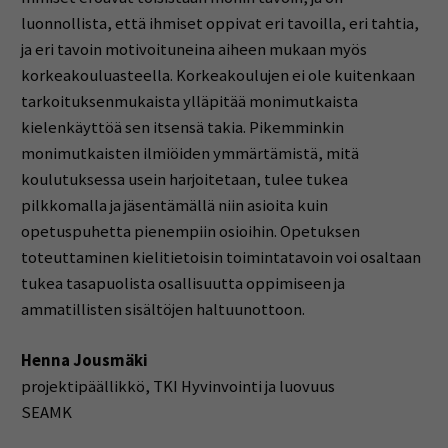
luonnollista, että ihmiset oppivat eri tavoilla, eri tahtia,
ja eri tavoin motivoituneina aiheen mukaan myös
korkeakouluasteella. Korkeakoulujen ei ole kuitenkaan
tarkoituksenmukaista ylläpitää monimutkaista
kielenkäyttöä sen itsensä takia. Pikemminkin
monimutkaisten ilmiöiden ymmärtämistä, mitä
koulutuksessa usein harjoitetaan, tulee tukea
pilkkomalla ja jäsentämällä niin asioita kuin
opetuspuhetta pienempiin osioihin. Opetuksen
toteuttaminen kielitietoisin toimintatavoin voi osaltaan
tukea tasapuolista osallisuutta oppimiseen ja
ammatillisten sisältöjen haltuunottoon.
Henna Jousmäki
projektipäällikkö, TKI Hyvinvointi ja luovuus
SEAMK