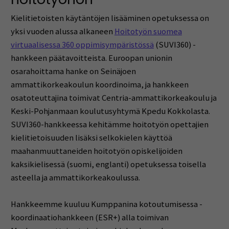
Kielitietoisten käytäntöjen lisääminen opetuksessa on
yksi vuoden alussa alkaneen
Hoitotyön suomea
virtuaalisessa 360 oppimisympäristössä
(SUVI360) -
hankkeen päätavoitteista. Euroopan unionin
osarahoittama hanke on Seinäjoen
ammattikorkeakoulun koordinoima, ja hankkeen
osatoteuttajina toimivat Centria-ammattikorkeakoulu ja
Keski-Pohjanmaan koulutusyhtymä Kpedu Kokkolasta.
SUVI360-hankkeessa kehitämme hoitotyön opettajien
kielitietoisuuden lisäksi selkokielen käyttöä
maahanmuuttaneiden hoitotyön opiskelijoiden
kaksikielisessä (suomi, englanti) opetuksessa toisella
asteella ja ammattikorkeakoulussa.
Hankkeemme kuuluu Kumppanina kotoutumisessa -
koordinaatiohankkeen (ESR+) alla toimivan