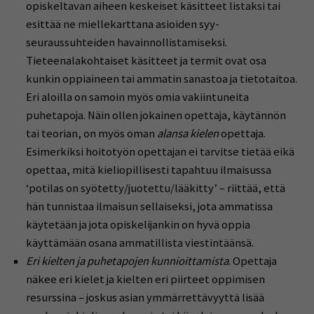
opiskeltavan aiheen keskeiset käsitteet listaksi tai
esittää ne miellekarttana asioiden syy-
seuraussuhteiden havainnollistamiseksi.
Tieteenalakohtaiset käsitteet ja termit ovat osa
kunkin oppiaineen tai ammatin sanastoa ja tietotaitoa.
Eri aloilla on samoin myös omia vakiintuneita
puhetapoja. Näin ollen jokainen opettaja, käytännön
tai teorian, on myös oman
alansa kielen
opettaja.
Esimerkiksi hoitotyön opettajan ei tarvitse tietää eikä
opettaa, mitä kieliopillisesti tapahtuu ilmaisussa
‘potilas on syötetty/juotettu/lääkitty’ – riittää, että
hän tunnistaa ilmaisun sellaiseksi, jota ammatissa
käytetään ja jota opiskelijankin on hyvä oppia
käyttämään osana ammatillista viestintäänsä.
Eri kielten ja puhetapojen kunnioittamista
. Opettaja
näkee eri kielet ja kielten eri piirteet oppimisen
resurssina – joskus asian ymmärrettävyyttä lisää