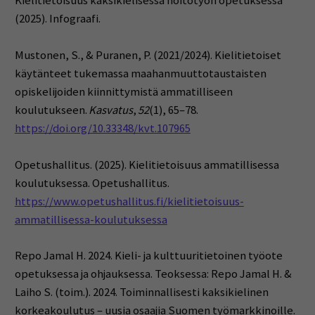
Kielitietoisuus kaksikielisessä hoitotyön opetuksessa
(2025). Infograafi.
Mustonen, S., & Puranen, P. (2021/2024). Kielitietoiset
käytänteet tukemassa maahanmuuttotaustaisten
opiskelijoiden kiinnittymistä ammatilliseen
koulutukseen.
Kasvatus
,
52
(1), 65–78.
https://doi.org/10.33348/kvt.107965
Opetushallitus. (2025). Kielitietoisuus ammatillisessa
koulutuksessa. Opetushallitus.
https://www.opetushallitus.fi/kielitietoisuus-
ammatillisessa-koulutuksessa
Repo Jamal H. 2024. Kieli- ja kulttuuritietoinen työote
opetuksessa ja ohjauksessa. Teoksessa: Repo Jamal H. &
Laiho S. (toim.). 2024. Toiminnallisesti kaksikielinen
korkeakoulutus – uusia osaajia Suomen työmarkkinoille.