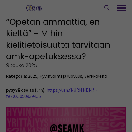
Siirry
sisältöön
Avaa
”Opetan ammattia, en
kieltä” - Mihin
kielitietoisuutta tarvitaan
amk-opetuksessa?
9 touko 2025
kategoria:
2025
,
Hyvinvointi ja luovuus
,
Verkkolehti
pysyvä osoite (urn):
https://urn.fi/URN:NBN:fi-
fe2025050939455