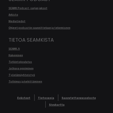
SEAMK Podcast -sarjan jaksot
Arkisto
Mediatiedot
Ohjeet podcastin suunnitteluun ja tekemiseen
TIETOA SEAMKISTA
SEAMK.fi
Hakeminen
Tutkintokoulutus
Jatkuva oppiminen
Työelämäyhteistyö
Tutkimus ja kehittäminen
Evästeet
Tietosuoja
Saavutettavuusseloste
Sivukartta