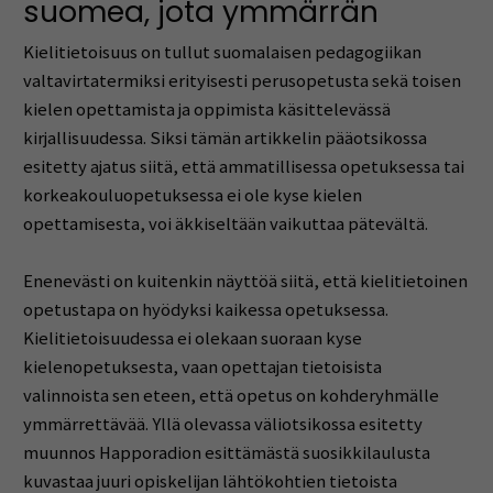
suomea, jota ymmärrän
Kielitietoisuus on tullut suomalaisen pedagogiikan
valtavirtatermiksi erityisesti perusopetusta sekä toisen
kielen opettamista ja oppimista käsittelevässä
kirjallisuudessa. Siksi tämän artikkelin pääotsikossa
esitetty ajatus siitä, että ammatillisessa opetuksessa tai
korkeakouluopetuksessa ei ole kyse kielen
opettamisesta, voi äkkiseltään vaikuttaa pätevältä.
Enenevästi on kuitenkin näyttöä siitä, että kielitietoinen
opetustapa on hyödyksi kaikessa opetuksessa.
Kielitietoisuudessa ei olekaan suoraan kyse
kielenopetuksesta, vaan opettajan tietoisista
valinnoista sen eteen, että opetus on kohderyhmälle
ymmärrettävää. Yllä olevassa väliotsikossa esitetty
muunnos Happoradion esittämästä suosikkilaulusta
kuvastaa juuri opiskelijan lähtökohtien tietoista