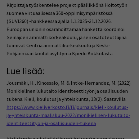
Kirjoittaja työskentelee projektipäällikkönä Hoitotyön
suomea virtuaalisessa 360-oppimisympäristössä
(SUVI360) -hankkeessa ajalla 1.1.2025-31.12.2026.
Euroopan unionin osarahoittamaa hanketta koordinoi
Seinäjoen ammattikorkeakoulu, ja sen osatoteuttajina
toimivat Centria ammattikorkeakoulu ja Keski-
Pohjanmaan koulutusyhtymä Kpedu Kokkolasta.
Lue lisää:
Jousmäki, H., Kinossalo, M. & Intke-Hernandez, M. (2022).
Monikielinen lukutaito identiteettityön ja osallisuuden
tukena. Kieli, koulutus ja yhteiskunta, 13(2). Saatavilla:
https://www.kieliverkosto.fi/fi/journals/kieli-koulutus-
ja-yhteiskunta-maaliskuu-2022/monikielinen-lukutaito-
identiteettityon-ja-osallisuuden-tukena