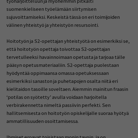
työharjoitteluun ja myöhemmin pitkälti
suomenkieliseen työelämään siirtymisen
sujuvoittamiseksi. Keskeistä tässä on eri toimijoiden
välinen yhteistyö ja yhteistyön resursointi.
Hoitotyön ja S2-opettajan yhteistyötä on esimerkiksi se,
että hoitotyön opettaja toivottaa S2-opettajan
tervetulleeksi havainnoimaan opetusta ja tarjoaa tälle
pääsyn opetusmateriaaliin. S2-opettaja puolestaan
hyödyntää oppimaansa omassa opetuksessaan
esimerkiksi sanaston ja puhetapojen osalta niitä eri
kielitaidon tasoille soveltaen. Aiemmin mainitun fraasin
‘potilas on syötetty’ avulla voidaan harjoitella
verbirakennetta nimeltä passiivin perfekti. Sen
hallitsemisesta on hoitotyön opiskelijalle suoraa hyötyä
ammatillisuuden osoittamisessa.
Ihmiset eroavat toisistaan monin tavoin, ja on