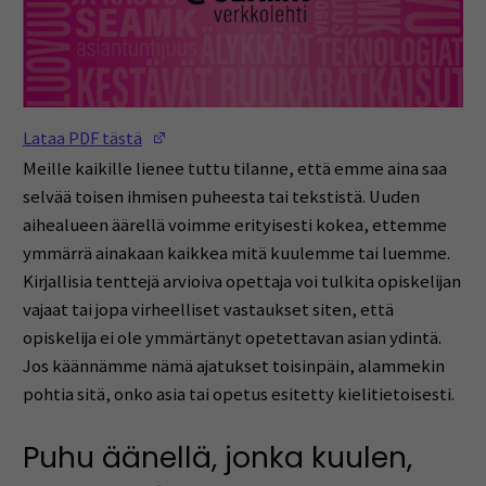
(Opens in a new window)
Lataa PDF tästä
Meille kaikille lienee tuttu tilanne, että emme aina saa
selvää toisen ihmisen puheesta tai tekstistä. Uuden
aihealueen äärellä voimme erityisesti kokea, ettemme
ymmärrä ainakaan kaikkea mitä kuulemme tai luemme.
Kirjallisia tenttejä arvioiva opettaja voi tulkita opiskelijan
vajaat tai jopa virheelliset vastaukset siten, että
opiskelija ei ole ymmärtänyt opetettavan asian ydintä.
Jos käännämme nämä ajatukset toisinpäin, alammekin
pohtia sitä, onko asia tai opetus esitetty kielitietoisesti.
Puhu äänellä, jonka kuulen,