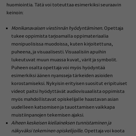
huomiointia. Tätä voi toteuttaa esimerkiksi seuraavin
keinoin:
Monikanavaisen viestinnän hyödyntäminen.
Opettaja
tukee oppimista tarjoamalla oppimateriaalia
monipuolisissa muodoissa, kuten kirjoitettuna,
puheena, ja visuaalisesti. Visuaalisiin apuihin
lukeutuvat muun muassa kuvat, värit ja symbolit.
Puheen osalta opettaja voi myös hyödyntää
esimerkiksi äänen nyansseja tärkeiden asioiden
korostamiseksi. Nykyisin erityisen suositut eripituiset
videot paitsi hyödyttävät audiovisuaalista oppimista
myös mahdollistavat opiskelijalle haastavan asian
uudelleen katsomisen ja tauottamisen vaikkapa
muistiinpanojen tekemisen ajaksi.
Aiheen keskeisen kieliaineksen tunnistaminen ja
näkyväksi tekeminen opiskelijoille.
Opettaja voi koota