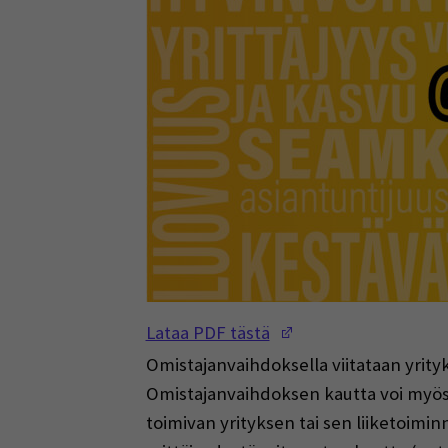
(Opens in a new w
Lataa PDF tästä
Omistajanvaihdoksella viitataan yrity
Omistajanvaihdoksen kautta voi myös al
toimivan yrityksen tai sen liiketoim