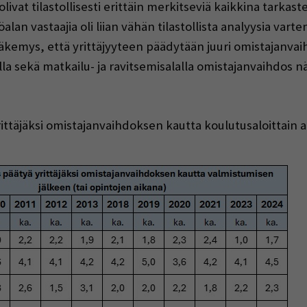
olivat tilastollisesti erittäin merkitseviä kaikkina tarka
lan vastaajia oli liian vähän tilastollista analyysia varten
äkemys, että yrittäjyyteen päädytään juuri omistajanvai
ysalalla sekä matkailu- ja ravitsemisalalla omistajanvaih
ittäjäksi omistajanvaihdoksen kautta koulutusaloittain 