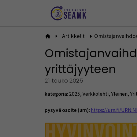
Siirry
sisältöön
Artikkelit
Omistajanvaihdos v
Etusivulle
Omistajanvaihdos
yrittäjyyteen
21 touko 2025
kategoria:
2025
,
Verkkolehti
,
Yleinen
,
Yri
pysyvä osoite (urn):
https://urn.fi/URN: