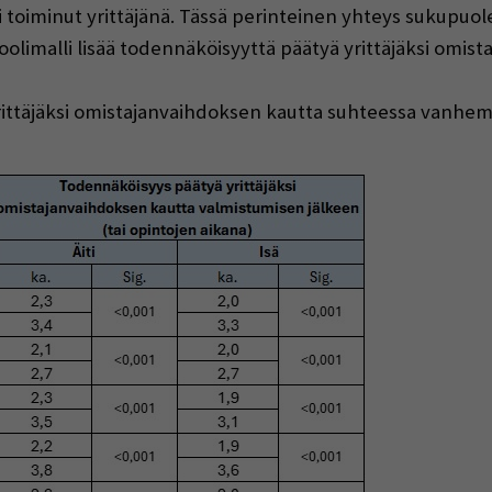
li toiminut yrittäjänä. Tässä perinteinen yhteys sukupuole
oolimalli lisää todennäköisyyttä päätyä yrittäjäksi omis
ittäjäksi omistajanvaihdoksen kautta suhteessa vanhemp