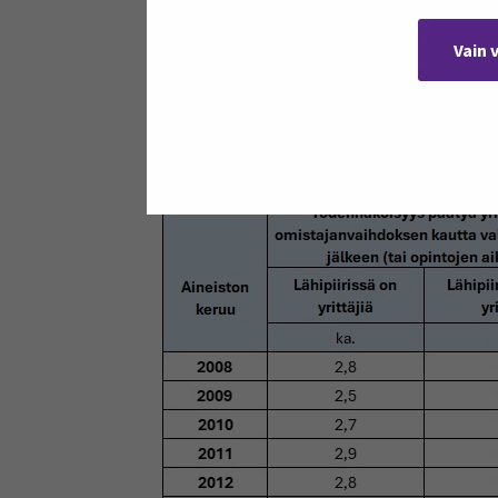
lähipiirissä oli yrittäjiä, keskiarvot ol
tarkasteluvuotena. Jo aiempi tutkimus
Vain 
(esim. Cardella ym., 2020) sekä yrity
Taulukko 2. Todennäköisyys päätyä yri