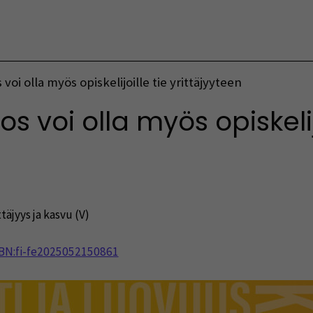
Vaihda kieltä
oi olla myös opiskelijoille tie yrittäjyyteen
 voi olla myös opiskelijo
ttäjyys ja kasvu (V)
NBN:fi-fe2025052150861