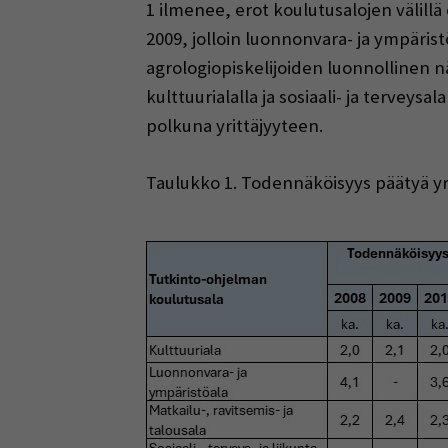
1 ilmenee, erot koulutusalojen välillä 
2009, jolloin luonnonvara- ja ympäristöa
agrologiopiskelijoiden luonnollinen n
kulttuurialalla ja sosiaali- ja terve
polkuna yrittäjyyteen.
Taulukko 1. Todennäköisyys päätyä yr