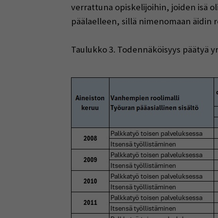
verrattuna opiskelijoihin, joiden isä o
päälaelleen, sillä nimenomaan äidin r
Taulukko 3. Todennäköisyys päätyä yr