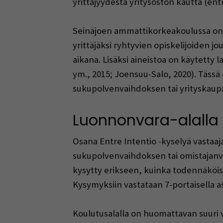
yrittäjyydestä yritysoston kautta (en
Seinäjoen ammattikorkeakoulussa on k
yrittäjäksi ryhtyvien opiskelijoiden j
aikana. Lisäksi aineistoa on käytetty 
ym., 2015; Joensuu-Salo, 2020). Tässä
sukupolvenvaihdoksen tai yrityskaupa
Luonnonvara-alalla
Osana Entre Intentio -kyselyä vastaaj
sukupolvenvaihdoksen tai omistajanva
kysytty erikseen, kuinka todennäköist
Kysymyksiin vastataan 7-portaisella as
Koulutusalalla on huomattavan suuri 