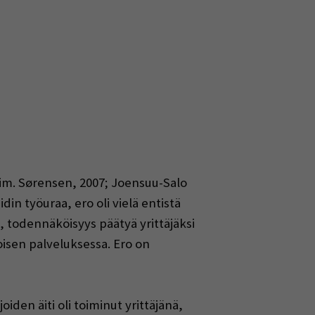
sim. Sørensen, 2007; Joensuu-Salo
din työuraa, ero oli vielä entistä
n, todennäköisyys päätyä yrittäjäksi
oisen palveluksessa. Ero on
iden äiti oli toiminut yrittäjänä,