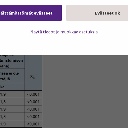
ivat selkeästi korkeampia. Erot ryhmien välillä olivat tilas
 onkin selkeästi osoittanut, että roolimalleilla on huom
välttämättömät evästeet
Evästeet ok
ksen perustamisaktiivisuuteen (Joensuu-Salo ym., 2025).
Näytä tiedot ja muokkaa asetuksia
ttäjäksi omistajanvaihdoksen kautta suhteessa lähipiirin