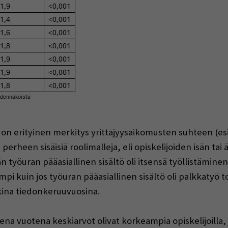
a on erityinen merkitys yrittäjyysaikomusten suhteen (e
heen sisäisiä roolimalleja, eli opiskelijoiden isän tai äi
än työuran pääasiallinen sisältö oli itsensä työllistämine
i kuin jos työuran pääasiallinen sisältö oli palkkatyö t
ikkina tiedonkeruuvuosina.
a vuotena keskiarvot olivat korkeampia opiskelijoilla, jo