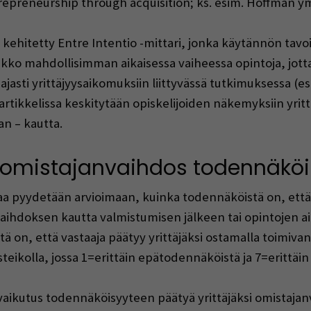
trepreneurship through acquisition; ks. esim. Hoffman ym
ehitetty Entre Intentio -mittari, jonka käytännön tavo
oukko mahdollisimman aikaisessa vaiheessa opintoja, jott
laajasti yrittäjyysaikomuksiin liittyvässä tutkimuksessa 
 artikkelissa keskitytään opiskelijoiden näkemyksiin yri
n – kautta.
 omistajanvaihdos todennäköi
aa pyydetään arvioimaan, kuinka todennäköistä on, että 
ihdoksen kautta valmistumisen jälkeen tai opintojen aik
ä on, että vastaaja päätyy yrittäjäksi ostamalla toimiva
teikolla, jossa 1=erittäin epätodennäköistä ja 7=erittäi
vaikutus todennäköisyyteen päätyä yrittäjäksi omistaja