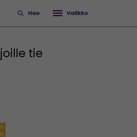
Hae
Valikko
Avaa valikko
ille tie