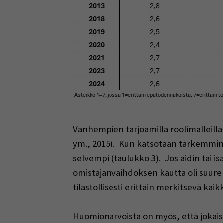
Vanhempien tarjoamilla roolimalleill
ym., 2015). Kun katsotaan tarkemmin per
selvempi (taulukko 3). Jos äidin tai is
omistajanvaihdoksen kautta oli suuremp
tilastollisesti erittäin merkitsevä ka
Huomionarvoista on myös, että jokaisen