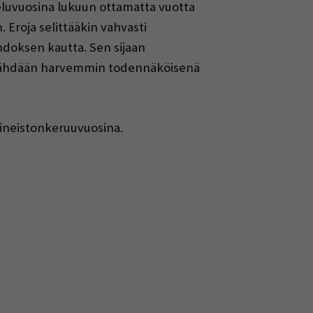
steluvuosina lukuun ottamatta vuotta
. Eroja selittääkin vahvasti
hdoksen kautta. Sen sijaan
dos nähdään harvemmin todennäköisenä
aineistonkeruuvuosina.