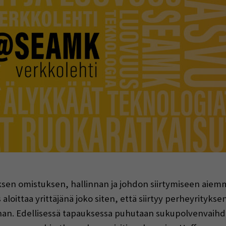
indow)
ksen omistuksen, hallinnan ja johdon siirtymiseen aiemm
oittaa yrittäjänä joko siten, että siirtyy perheyrityksen 
innan. Edellisessä tapauksessa puhutaan sukupolvenvaihd