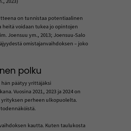
., 2023)
itteena on tunnistaa potentiaalinen
a heitä voidaan tukea jo opintojen
(esim. Joensuu ym., 2013; Joensuu-Salo
ttäjyydestä omistajanvaihdoksen – joko
nen polku
hän päätyy yrittäjäksi
ana. Vuosina 2021, 2023 ja 2024 on
n yrityksen perheen ulkopuolelta.
n todennäköistä.
nvaihdoksen kautta. Kuten taulukosta