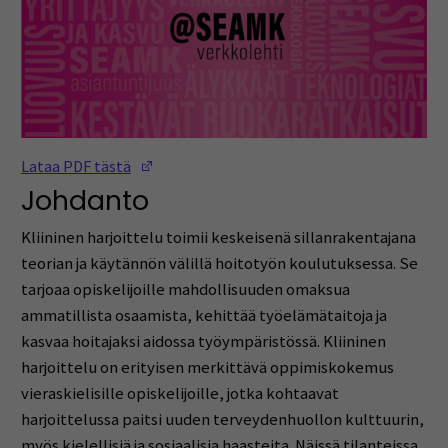
(Opens in a new window)
Lataa PDF tästä
Johdanto
Kliininen harjoittelu toimii keskeisenä sillanrakentajana
teorian ja käytännön välillä hoitotyön koulutuksessa. Se
tarjoaa opiskelijoille mahdollisuuden omaksua
ammatillista osaamista, kehittää työelämätaitoja ja
kasvaa hoitajaksi aidossa työympäristössä. Kliininen
harjoittelu on erityisen merkittävä oppimiskokemus
vieraskielisille opiskelijoille, jotka kohtaavat
harjoittelussa paitsi uuden terveydenhuollon kulttuurin,
myös kielellisiä ja sosiaalisia haasteita. Näissä tilanteissa