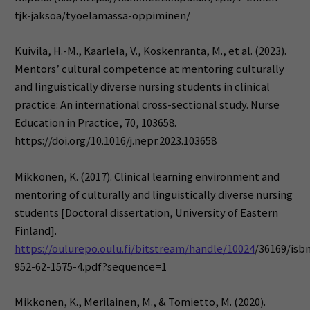
tjk-jaksoa/tyoelamassa-oppiminen/
Kuivila, H.-M., Kaarlela, V., Koskenranta, M., et al. (2023).
Mentors’ cultural competence at mentoring culturally
and linguistically diverse nursing students in clinical
practice: An international cross-sectional study. Nurse
Education in Practice, 70, 103658.
https://doi.org/10.1016/j.nepr.2023.103658
Mikkonen, K. (2017). Clinical learning environment and
mentoring of culturally and linguistically diverse nursing
students [Doctoral dissertation, University of Eastern
Finland].
https://oulurepo.oulu.fi/bitstream/handle/10024
/36169/isb
952-62-1575-4.pdf?sequence=1
Mikkonen, K., Merilainen, M., & Tomietto, M. (2020).