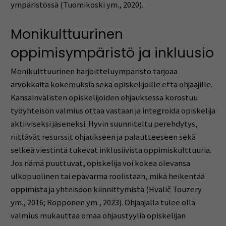
ympäristössä (Tuomikoski ym., 2020).
Monikulttuurinen
oppimisympäristö ja inkluusio
Monikulttuurinen harjoitteluympäristö tarjoaa
arvokkaita kokemuksia sekä opiskelijoille että ohjaajille.
Kansainvälisten opiskelijoiden ohjauksessa korostuu
työyhteisön valmius ottaa vastaan ja integroida opiskelija
aktiiviseksi jäseneksi. Hyvin suunniteltu perehdytys,
riittävät resurssit ohjaukseen ja palautteeseen sekä
selkeä viestintä tukevat inklusiivista oppimiskulttuuria.
Jos nämä puuttuvat, opiskelija voi kokea olevansa
ulkopuolinen tai epävarma roolistaan, mikä heikentää
oppimista ja yhteisöön kiinnittymistä (Hvalič Touzery
ym., 2016; Ropponen ym., 2023). Ohjaajalla tulee olla
valmius mukauttaa omaa ohjaustyyliä opiskelijan