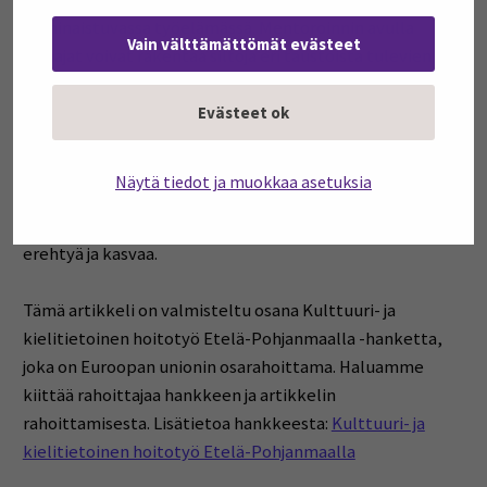
moninaistuvassa työelämässä. Mentoroinnin avulla
Vain välttämättömät evästeet
ohjaajat voivat rakentaa siltoja eri taustoista tulevien
opiskelijoiden ja suomalaisen hoitotyön välillä. Jotta
kliininen harjoittelu voisi täyttää tehtävänsä
Evästeet ok
ammatillisena kasvualustana, tarvitaan johdonmukaista
yhteistyötä, riittäviä resursseja ja ennen kaikkea
Näytä tiedot ja muokkaa asetuksia
sitoutunutta ohjausta. Taitava ohjaaja ei ainoastaan
opeta, vaan luo tilaa, jossa opiskelija uskaltaa oppia,
erehtyä ja kasvaa.
Tämä artikkeli on valmisteltu osana Kulttuuri- ja
kielitietoinen hoitotyö Etelä-Pohjanmaalla -hanketta,
joka on Euroopan unionin osarahoittama. Haluamme
kiittää rahoittajaa hankkeen ja artikkelin
rahoittamisesta. Lisätietoa hankkeesta:
Kulttuuri- ja
kielitietoinen hoitotyö Etelä-Pohjanmaalla