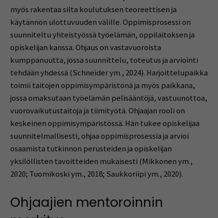
myös rakentaa silta koulutuksen teoreettisen ja
käytännön ulottuvuuden välille. Oppimisprosessi on
suunniteltu yhteistyössä työelämän, oppilaitoksen ja
opiskelijan kanssa. Ohjaus on vastavuoroista
kumppanuutta, jossa suunnittelu, toteutus ja arviointi
tehdään yhdessä (Schneider ym., 2024). Harjoittelupaikka
toimii taitojen oppimisympäristönä ja myös paikkana,
jossa omaksutaan työelämän pelisääntöjä, vastuunottoa,
vuorovaikutustaitoja ja tiimityötä. Ohjaajan rooli on
keskeinen oppimisympäristössä. Hän tukee opiskelijaa
suunnitelmallisesti, ohjaa oppimisprosessia ja arvioi
osaamista tutkinnon perusteiden ja opiskelijan
yksilöllisten tavoitteiden mukaisesti (Mikkonen ym.,
2020; Tuomikoski ym., 2018; Saukkoriipi ym., 2020).
Ohjaajien mentoroinnin