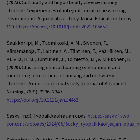
(2023). Culturally and linguistically diverse nursing
students’ experiences of integration into the working
environment: A qualitative study. Nurse Education Today,
120.
https://doi.org/10.1016/j.nedt.2022.105654
Saukkoriipi, M., Tuomikoski, A. M., Sivonen, P.,
Kärsämänoja, T., Laitinen, A., Tähtinen, T., Kääriäinen, M.,
Kuivila, H. M., Juntunen, J., Tomietto, M., & Mikkonen, K.
(2020). Clustering clinical learning environment and
mentoring perceptions of nursing and midwifery
students: A cross-sectional study. Journal of Advanced
Nursing, 76(9), 2336–2347.
https://doi.org/10.1111/jan.14452
Sasky. (n.d). Työpaikkaohjaajan opas.
https://sasky.fi/wp-
content/uploads/2024/08/Sasky_tyopaikkaohjaajan_opas_ne