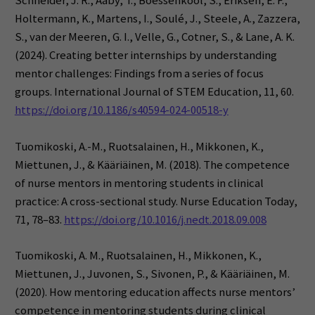
Schneider, J. R., Aaby, T., Boessenkool, S., Eriksen, E. F.,
Holtermann, K., Martens, I., Soulé, J., Steele, A., Zazzera,
S., van der Meeren, G. I., Velle, G., Cotner, S., & Lane, A. K.
(2024). Creating better internships by understanding
mentor challenges: Findings from a series of focus
groups. International Journal of STEM Education, 11, 60.
https://doi.org/10.1186/s40594-024-00518-y
Tuomikoski, A.-M., Ruotsalainen, H., Mikkonen, K.,
Miettunen, J., & Kääriäinen, M. (2018). The competence
of nurse mentors in mentoring students in clinical
practice: A cross-sectional study. Nurse Education Today,
71, 78–83.
https://doi.org/10.1016/j.nedt.2018.09.008
Tuomikoski, A. M., Ruotsalainen, H., Mikkonen, K.,
Miettunen, J., Juvonen, S., Sivonen, P., & Kääriäinen, M.
(2020). How mentoring education affects nurse mentors’
competence in mentoring students during clinical