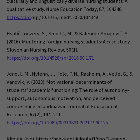
culturally and linguistically diverse nursing students: A
qualitative study. Nurse Education Today, 87, 104348.
https://doi.
org/10.1016/j.nedt.2020.104348
Hvalič Touzery, S., Smodiš, M., & Kalender Smajlović, S.
(2016). Mentoring foreign nursing students: A case study.
Slovenian Nursing Review, 50(1).
https://doi.org/10.14528/snr.2016.50.1.71
Jeno, L. M., Nylehn, J., Hole, T. N., Raaheim, A., Velle, G., &
Vandvik, V. (2023). Motivational determinants of
students’ academic functioning: The role of autonomy-
support, autonomous motivation, and perceived
competence. Scandinavian Journal of Educational
Research, 67(2), 194–211.
https://doi.org/10.1080/00313831.2021.1990125
Kiipula. (n.d). https://hankkeet.kiipula.fi/tpo/1-ennen-