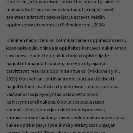
tarpeisiin, ja työyhteisön tulisi ottaa opiskelija aidosti
mukaan. Kulttuuriset ennakkoluulot ja negatiiviset
asenteet eristävät opiskelijat ja estävät heidän
oppimisensa etenemistä (Schneider ym., 2024)
Kliininen harjoittelu on kolmikantainen oppimisprosessi,
jossa opiskelija, ohjaaja ja oppilaitos kantavat kukin oman
vastuunsa. Harjoittelupaikka tarjoaa opiskelijalle
harjoittelumahdollisuuden, nimetyn ohjaajan ja
tarvittavat resurssit oppimisen tueksi (Mikkonen ym.,
2020). Opiskelijan tehtävänä on sitoutua aktiivisesti
harjoitteluun, osallistua työyhteisön toimintaan sekä
vastaanottaa ja hyödyntää palautetta oman
kehittymisensä tukena. Oppilaitos puolestaan
suunnittelee, seuraa ja arvioi oppimisprosessia,
varmistaen sen laadun ja tavoitteidenmukaisuuden sekä
tukee opiskelijaa ja työelämää yhteistyössä ohjaajan
kanssa (ohjaan.fi). Tämä yhteistyö mahdollistaa