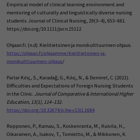
Empirical model of clinical learning environment and
mentoring of culturally and linguistically diverse nursing
students. Journal of Clinical Nursing, 29(3–4), 653–661.
https://doi.org/10.1111/jocn.15112
Ohjaan.fi. (n.d). Kielitietoinen ja monikulttuurinen ohjaus.
https://ohjaan.fi/ohjaamme/kielitietoinen-ja-
monikulttuurinen-ohjaus
/
Parlar Kılıç, S., Karadağ, G., Kılıç, N., & Demirel, C. (2021).
Difficulties and​ ​Expectations of Foreign Nursing Students
in the Clinic.
Journal of Comparative &
​ ​
International Higher
Education, 13(1), 114–132.
​ ​
https://doi.org/10.32674/jcihe.v13i1.1684
Ropponen, P., Kamau, S., Koskenranta, M., Kuivila, H.,
Oikarainen, A., Isakov, T., Tomietto, M., & Mikkonen, K.