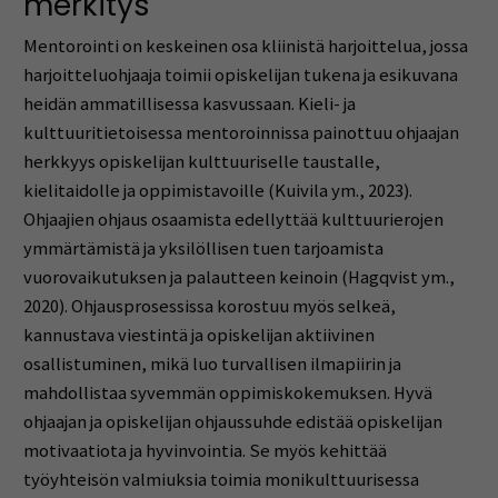
merkitys
Mentorointi on keskeinen osa kliinistä harjoittelua, jossa
harjoitteluohjaaja toimii opiskelijan tukena ja esikuvana
heidän ammatillisessa kasvussaan. Kieli- ja
kulttuuritietoisessa mentoroinnissa painottuu ohjaajan
herkkyys opiskelijan kulttuuriselle taustalle,
kielitaidolle ja oppimistavoille (Kuivila ym., 2023).
Ohjaajien ohjaus osaamista edellyttää kulttuurierojen
ymmärtämistä ja yksilöllisen tuen tarjoamista
vuorovaikutuksen ja palautteen keinoin (Hagqvist ym.,
2020). Ohjausprosessissa korostuu myös selkeä,
kannustava viestintä ja opiskelijan aktiivinen
osallistuminen, mikä luo turvallisen ilmapiirin ja
mahdollistaa syvemmän oppimiskokemuksen. Hyvä
ohjaajan ja opiskelijan ohjaussuhde edistää opiskelijan
motivaatiota ja hyvinvointia. Se myös kehittää
työyhteisön valmiuksia toimia monikulttuurisessa