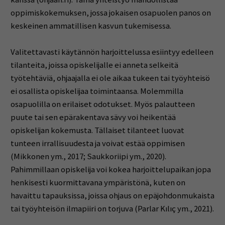
oppimiskokemuksen, jossa jokaisen osapuolen panos on
keskeinen ammatillisen kasvun tukemisessa.
Valitettavasti käytännön harjoittelussa esiintyy edelleen
tilanteita, joissa opiskelijalle ei anneta selkeitä
työtehtäviä, ohjaajalla ei ole aikaa tukeen tai työyhteisö
ei osallista opiskelijaa toimintaansa. Molemmilla
osapuolilla on erilaiset odotukset. Myös palautteen
puute tai sen epärakentava sävy voi heikentää
opiskelijan kokemusta. Tällaiset tilanteet luovat
tunteen irrallisuudesta ja voivat estää oppimisen
(Mikkonen ym., 2017; Saukkoriipi ym., 2020).
Pahimmillaan opiskelija voi kokea harjoittelupaikan jopa
henkisesti kuormittavana ympäristönä, kuten on
havaittu tapauksissa, joissa ohjaus on epäjohdonmukaista
tai työyhteisön ilmapiiri on torjuva (Parlar Kılıç ym., 2021).