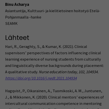
Binu Acharya
Asiantuntija, Kulttuuri- ja kielitietoinen hoitotyö Etelä-
Pohjanmaalla -hanke
SEAMK
Lähteet
Hari, R., Geraghty, S., & Kumar, K. (2021). Clinical
supervisors’ perspectives of factors​ ​influencing clinical
learning experience of nursing students from culturally
and​ ​linguistically diverse backgrounds during placement:
A qualitative study.
Nurse
​ ​
education today, 102, 104934.
https://doi.org/10.1016/j.nedt.2021.104934
Hagqvist, P., Oikarainen, A., Tuomikoski, A. M., Juntunen,
J., & Mikkonen, K. (2020). Clinical mentors’ experiences of
intercultural communication competence in mentoring