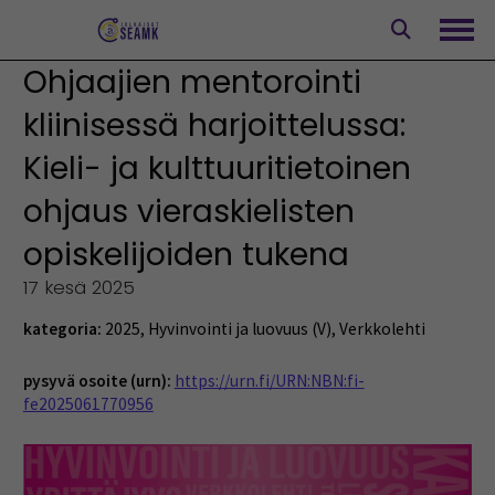
Siirry
sisältöön
Avaa
Ohjaajien mentorointi
kliinisessä harjoittelussa:
Kieli- ja kulttuuritietoinen
ohjaus vieraskielisten
opiskelijoiden tukena
17 kesä 2025
kategoria:
2025
,
Hyvinvointi ja luovuus (V)
,
Verkkolehti
pysyvä osoite (urn):
https://urn.fi/URN:NBN:fi-
fe2025061770956