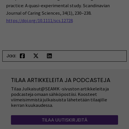
practice: A quasi-experimental study. Scandinavian
Journal of Caring Sciences, 34(1), 230–238.
https://doi.org/10.1111/scs.12728
Jaa:
TILAA ARTIKKELEITA JA PODCASTEJA
Tilaa Julkaisut@SEAMK -sivuston artikkeleita ja
podcasteja omaan sähköpostiisi. Koosteet
viimeisimmistä julkaisuista lähetetään tilaajille
kerran kuukaudessa.
TILAA UUTISKIRJEITÄ