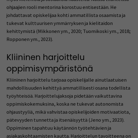
ohjaajien rooli mentorina korostuu entisestään. He
johdattavat opiskelijaa kohti ammatillista osaamista ja
tukevat kulttuurisen ymmärryksen ja kielitaidon
kehittymistä (Mikkonen ym., 2020; Tuomikoski ym., 2018;
Ropponen ym., 2023).
Kliininen harjoittelu
oppimisympäristönä
Kliininen harjoittelu tarjoaa opiskelijalle ainutlaatuisen
mahdollisuuden kehittyä ammatillisesti osana todellista
työyhteisöä. Harjoittelujaksoja pidetään vaikuttavina
oppimiskokemuksina, koska ne tukevat autonomista
ohjaustyyliä, mikä vahvistaa opiskelijoiden motivaatiota,
pätevyyden tunnetta ja itsenäisyyttä (Jeno ym., 2023).
Oppiminen tapahtuu käytännön työtehtävien ja
asiakaskohtaamisten kautta. Harjoittelun tavoitteena on