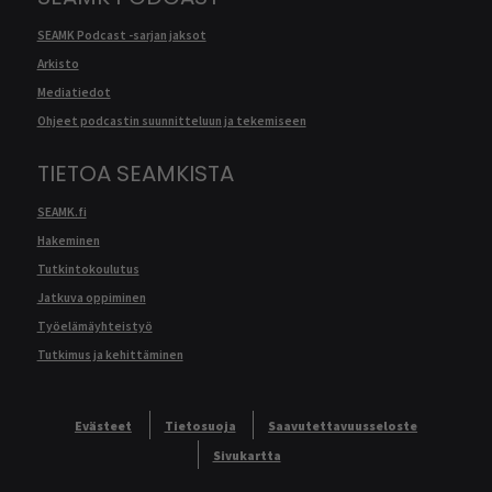
SEAMK Podcast -sarjan jaksot
Arkisto
Mediatiedot
Ohjeet podcastin suunnitteluun ja tekemiseen
TIETOA SEAMKISTA
SEAMK.fi
Hakeminen
Tutkintokoulutus
Jatkuva oppiminen
Työelämäyhteistyö
Tutkimus ja kehittäminen
Evästeet
Tietosuoja
Saavutettavuusseloste
Sivukartta