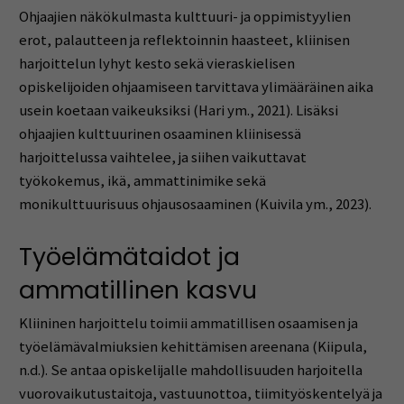
Ohjaajien näkökulmasta kulttuuri- ja oppimistyylien
erot, palautteen ja reflektoinnin haasteet, kliinisen
harjoittelun lyhyt kesto sekä vieraskielisen
opiskelijoiden ohjaamiseen tarvittava ylimääräinen aika
usein koetaan vaikeuksiksi (Hari ym., 2021). Lisäksi
ohjaajien kulttuurinen osaaminen kliinisessä
harjoittelussa vaihtelee, ja siihen vaikuttavat
työkokemus, ikä, ammattinimike sekä
monikulttuurisuus ohjausosaaminen (Kuivila ym., 2023).
Työelämätaidot ja
ammatillinen kasvu
Kliininen harjoittelu toimii ammatillisen osaamisen ja
työelämävalmiuksien kehittämisen areenana (Kiipula,
n.d.). Se antaa opiskelijalle mahdollisuuden harjoitella
vuorovaikutustaitoja, vastuunottoa, tiimityöskentelyä ja