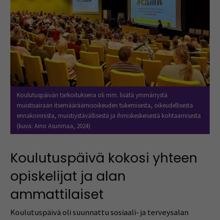
Koulutuspäivän tarkoituksena oli mm. lisätä ymmärrystä
muistisairaan itsemääräämisoikeuden tukemisesta, oikeudellisesta
ennakoinnista, muistiystävällisestä ja ihmiskeskeisestä kohtaamisesta
(kuva: Aino Asunmaa, 2024)
Koulutuspäivä kokosi yhteen
opiskelijat ja alan
ammattilaiset
Koulutuspäivä oli suunnattu sosiaali- ja terveysalan