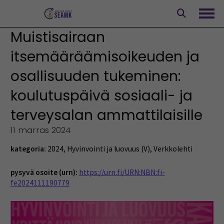
Siirry
sisältöön
Avaa
Muistisairaan
itsemääräämisoikeuden ja
osallisuuden tukeminen:
koulutuspäivä sosiaali- ja
terveysalan ammattilaisille
11 marras 2024
kategoria:
2024
,
Hyvinvointi ja luovuus (V)
,
Verkkolehti
pysyvä osoite (urn):
https://urn.fi/URN:NBN:fi-
fe2024111190779