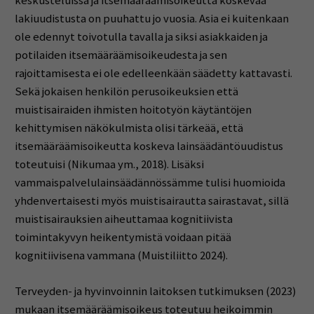
keskusteluissa ja itsemääräämisoikeutta koskevaa
lakiuudistusta on puuhattu jo vuosia. Asia ei kuitenkaan
ole edennyt toivotulla tavalla ja siksi asiakkaiden ja
potilaiden itsemääräämisoikeudesta ja sen
rajoittamisesta ei ole edelleenkään säädetty kattavasti.
Sekä jokaisen henkilön perusoikeuksien että
muistisairaiden ihmisten hoitotyön käytäntöjen
kehittymisen näkökulmista olisi tärkeää, että
itsemääräämisoikeutta koskeva lainsäädäntöuudistus
toteutuisi (Nikumaa ym., 2018). Lisäksi
vammaispalvelulainsäädännössämme tulisi huomioida
yhdenvertaisesti myös muistisairautta sairastavat, sillä
muistisairauksien aiheuttamaa kognitiivista
toimintakyvyn heikentymistä voidaan pitää
kognitiivisena vammana (Muistiliitto 2024).
Terveyden- ja hyvinvoinnin laitoksen tutkimuksen (2023)
mukaan itsemääräämisoikeus toteutuu heikoimmin