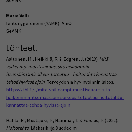
SeAMK
Maria Valli
lehtori, geronomi (YAMK), AmO
SeAMK
Lähteet:
Aaltonen, M., Heikkilä, R. & Edgren, J. (2023).
Mitä
vaikeampi muistisairaus, sitä heikommin
itsemääräämisoikeus toteutuu – hoitotahto kannattaa
tehdä hyvissä ajoin
. Terveyden ja hyvinvoinnin laitos.
https://thl.fi/-/mita-vaikeampi-muistisairaus-sita-
heikommin-itsemaaraamisoikeus-toteutuu-hoitotahto-
kannattaa-tehda-hyvissa-ajoin
Halila, R., Mustajoki, P., Hammar, T. & Forsius, P. (2022).
Hoitotahto
. Lääkärikirja Duodecim.