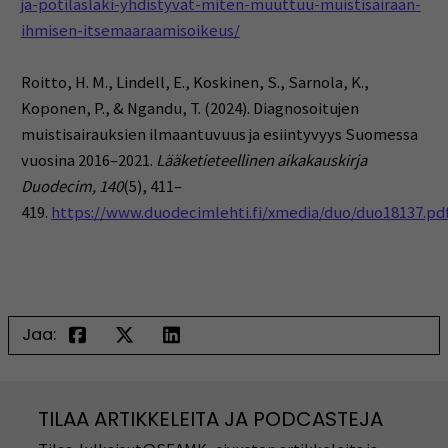
ja-potilaslaki-yhdistyvat-miten-muuttuu-muistisairaan-
ihmisen-itsemaaraamisoikeus/
Roitto, H. M., Lindell, E., Koskinen, S., Sarnola, K.,
Koponen, P., & Ngandu, T. (2024). Diagnosoitujen
muistisairauksien ilmaantuvuus ja esiintyvyys Suomessa
vuosina 2016–2021.
Lääketieteellinen aikakauskirja
Duodecim, 140
(5), 411–
419.
https://www.duodecimlehti.fi/xmedia/duo/duo18137.pd
Jaa:
TILAA ARTIKKELEITA JA PODCASTEJA