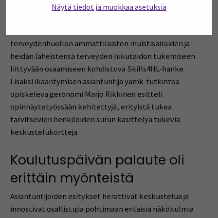
kohdistuvista tutkimus- ja kehittämishankkeista. Esillä
Näytä tiedot ja muokkaa asetuksia
olivat muun muassa ikääntyneiden palveluohjauksen
kehittämiseen tähtäävä IPO-hanke sekä sosiaali- ja
terveydenhuollon ammattilaisten muistisairaiden ja
heidän läheistensä terveyden lukutaidon tukemiseen
liittyvään osaamiseen kohdistuva Skills4HL-hanke.
Lisäksi ikääntymisen asiantuntija yamk-tutkintoa
opiskeleva geronomi Marjo Rikkinen esitteli
opinnäytetyössään kehitettyjä, erityistä tukea
tarvitsevien henkilöiden surun käsittelyä tukevia
keskustelukortteja.
Koulutuspäivän palaute oli
erittäin myönteistä
Asiantuntijoiden esitykset herättivät keskustelua ja
innostivat osallistujia pohtimaan erilaisia näkökulmia