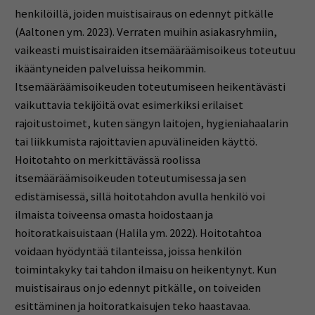
henkilöillä, joiden muistisairaus on edennyt pitkälle
(Aaltonen ym. 2023). Verraten muihin asiakasryhmiin,
vaikeasti muistisairaiden itsemääräämisoikeus toteutuu
ikääntyneiden palveluissa heikommin.
Itsemääräämisoikeuden toteutumiseen heikentävästi
vaikuttavia tekijöitä ovat esimerkiksi erilaiset
rajoitustoimet, kuten sängyn laitojen, hygieniahaalarin
tai liikkumista rajoittavien apuvälineiden käyttö.
Hoitotahto on merkittävässä roolissa
itsemääräämisoikeuden toteutumisessa ja sen
edistämisessä, sillä hoitotahdon avulla henkilö voi
ilmaista toiveensa omasta hoidostaan ja
hoitoratkaisuistaan (Halila ym. 2022). Hoitotahtoa
voidaan hyödyntää tilanteissa, joissa henkilön
toimintakyky tai tahdon ilmaisu on heikentynyt. Kun
muistisairaus on jo edennyt pitkälle, on toiveiden
esittäminen ja hoitoratkaisujen teko haastavaa.