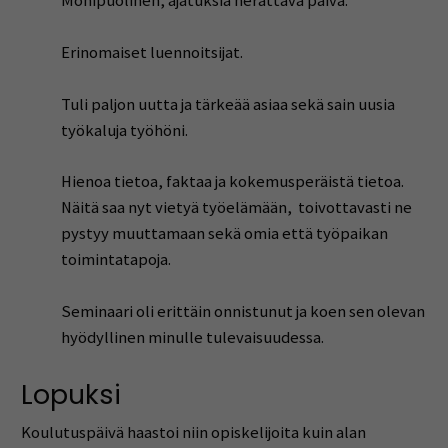
Monipuolinen, ajatuksia herättävä päivä.
Erinomaiset luennoitsijat.
Tuli paljon uutta ja tärkeää asiaa sekä sain uusia
työkaluja työhöni.
Hienoa tietoa, faktaa ja kokemusperäistä tietoa.
Näitä saa nyt vietyä työelämään, toivottavasti ne
pystyy muuttamaan sekä omia että työpaikan
toimintatapoja.
Seminaari oli erittäin onnistunut ja koen sen olevan
hyödyllinen minulle tulevaisuudessa.
Lopuksi
Koulutuspäivä haastoi niin opiskelijoita kuin alan