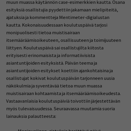
muun muassa käytännön case-esimerkkien kautta. Osana
esityksiä osallistujia pyydettiin jakamaan mielipiteitä,
ajatuksia ja kommentteja Mentimeter-digialustan
kautta. Kokonaisuudessaan koulutuspäivä tarjosi
monipuolisesti tietoa muistisairaan
itsemääräämisoikeuteen, osallisuuteen ja toimijuuteen
liittyen. Koulutuspäivä sai osallistujilta kiitosta
erityisesti erinomaisista ja informatiivisista
asiantuntijoiden esityksistä. Päivän teema ja
asiantuntijoiden esitykset koettiin ajankohtaisina ja
osallistujat kokivat koulutuspäivän tarjonneen uusia
näkökulmia ja syventävää tietoa muun muassa
muistisairaan kohtaamista ja itsemääräämisoikeudesta.
Vastaavanlaisia koulutuspäiviä toivottiin järjestettävän
myös tulevaisuudessa. Seuraavassa muutamia suoria
lainauksia palautteesta: