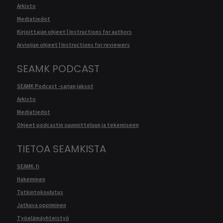
Arkisto
Mediatiedot
Kirjoittajan ohjeet | Instructions for authors
Arvioijan ohjeet | Instructions for reviewers
SEAMK PODCAST
SEAMK Podcast -sarjan jaksot
Arkisto
Mediatiedot
Ohjeet podcastin suunnitteluun ja tekemiseen
TIETOA SEAMKISTA
SEAMK.fi
Hakeminen
Tutkintokoulutus
Jatkuva oppiminen
Työelämäyhteistyö