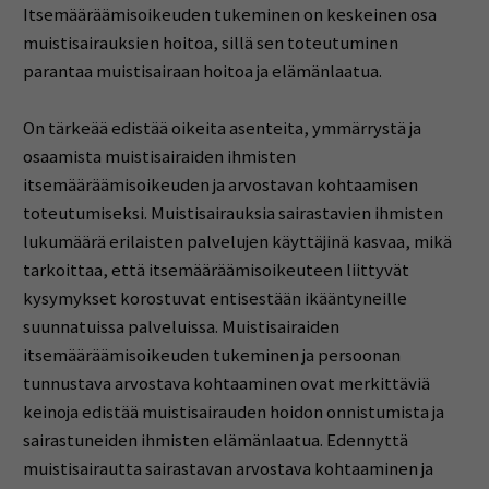
Itsemääräämisoikeuden tukeminen on keskeinen osa
muistisairauksien hoitoa, sillä sen toteutuminen
parantaa muistisairaan hoitoa ja elämänlaatua.
On tärkeää edistää oikeita asenteita, ymmärrystä ja
osaamista muistisairaiden ihmisten
itsemääräämisoikeuden ja arvostavan kohtaamisen
toteutumiseksi. Muistisairauksia sairastavien ihmisten
lukumäärä erilaisten palvelujen käyttäjinä kasvaa, mikä
tarkoittaa, että itsemääräämisoikeuteen liittyvät
kysymykset korostuvat entisestään ikääntyneille
suunnatuissa palveluissa. Muistisairaiden
itsemääräämisoikeuden tukeminen ja persoonan
tunnustava arvostava kohtaaminen ovat merkittäviä
keinoja edistää muistisairauden hoidon onnistumista ja
sairastuneiden ihmisten elämänlaatua. Edennyttä
muistisairautta sairastavan arvostava kohtaaminen ja