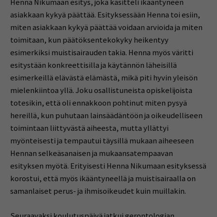
Henna Nikumaan esitys, joka käsitteli ikääntyneen
asiakkaan kykyä päättää. Esityksessään Henna toi esiin,
miten asiakkaan kykyä päättää voidaan arvioida ja miten
toimitaan, kun päätöksentekokyky heikentyy
esimerkiksi muistisairauden takia. Henna myös väritti
esitystään konkreettisilla ja käytännön läheisillä
esimerkeillä elävästä elämästä, mikä piti hyvin yleisön
mielenkiintoa yllä. Joku osallistuneista opiskelijoista
totesikin, että oli ennakkoon pohtinut miten pysyä
hereillä, kun puhutaan lainsäädäntöön ja oikeudelliseen
toimintaan liittyvästä aiheesta, mutta yllättyi
myönteisesti ja tempautui täysillä mukaan aiheeseen
Hennan selkeäsanaisen ja mukaansatempaavan
esityksen myötä. Erityisesti Henna Nikumaan esityksessä
korostui, että myös ikääntyneellä ja muistisairaalla on
samanlaiset perus- ja ihmisoikeudet kuin muillakin.
Seuraavaksi koulutuspäivä jatkui gerontologian