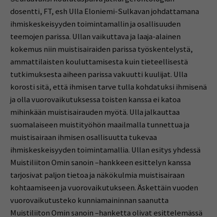
dosentti, FT, esh Ulla Eloniemi-Sulkavan johdattamana
ihmiskeskeisyyden toimintamallin ja osallisuuden
teemojen parissa. Ullan vaikuttava ja laaja-alainen
kokemus niin muistisairaiden parissa työskentelystä,
ammattilaisten kouluttamisesta kuin tieteellisestä
tutkimuksesta aiheen parissa vakuutti kuulijat. Ulla
korosti sitä, että ihmisen tarve tulla kohdatuksi ihmisenä
ja olla vuorovaikutuksessa toisten kanssa ei katoa
mihinkään muistisairauden myötä. Ulla jalkauttaa
suomalaiseen muistityöhön maailmalla tunnettua ja
muistisairaan ihmisen osallisuutta tukevaa
ihmiskeskeisyyden toimintamallia. Ullan esitys yhdessä
Muistiliiton Omin sanoin –hankkeen esittelyn kanssa
tarjosivat paljon tietoa ja näkökulmia muistisairaan
kohtaamiseen ja vuorovaikutukseen. Äskettäin vuoden
vuorovaikutusteko kunniamaininnan saanutta
Muistiliiton Omin sanoin –hanketta olivat esittelemässä