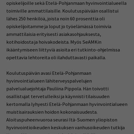
opiskelijoille sekä Etelä-Pohjanmaan hyvinvointialueella
toimiville ammattilaisille. Koulutuspäivään osallistui
lähes 250 henkilöä, joista noin 60 prosenttia oli
opiskelijoitamme ja loput jo työelämässä toimivia
ammattilaisia erityisesti asiakasohjauksesta,
kotihoidosta ja hoivakodeista. Myös SeAMKin
ikääntymiseen liittyviä asioita eri tutkinto-ohjelmissa
opettavia lehtoreita oli ilahduttavasti paikalla.
Koulutuspäivän avasi Etelä-Pohjanmaan
hyvinvointialueen lähiterveyspalvelujen
palvelualuejohtaja Pauliina Pippola. Hän toivotti
osallistujat tervetulleiksi ja käynnisti tilaisuuden
kertomalla lyhyesti Etelä-Pohjanmaan hyvinvointialueen
muistisairauksien hoidon kokonaisuudesta.
Aloituspuheenvuoroa seurasi Itä-Suomen yliopiston
hyvinvointioikeuden keskuksen vanhusoikeuden tutkija