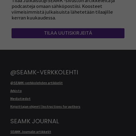
Tilaa Julkaisut@SEAMK -sivuston artikkeleita ja
podcasteja omaan sähköpostiisi. Koosteet
viimeisimmistä julkaisuista lähetetään tilaajille
kerran kuukaudessa.
TILAA UUTISKIRJEITÄ
@SEAMK-VERKKOLEHTI
@SEAMK-verkkolehden artikkelit
Arkisto
Mediatiedot
Kirjoittajan ohjeet | Instructions for authors
SEAMK JOURNAL
SEAMK Journalin artikkelit