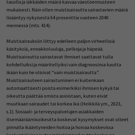
tasolla ja iäkkäiden määrä kasvaa väestöennusteen
mukaisesti. Näin ollen muistisairautta sairastavien määrä
lisääntyy nykyisestä 64 prosenttia vuoteen 2040
mennessä (mts. 414).
Muistisairauksiin liittyy edelleen paljon virheellisiä
käsityksiä, ennakkoluuluja, pelkoja ja häpeää.
Muistisairautta sairastavat ihmiset saattavat tulla
kohdelluiksi ja määritellyiksi vain diagnoosinsa kautta
ikään kuin he olisivat “vain muistisairautta”.
Muistisairauteen sairastuminen ei kuitenkaan
automaattisesti poista esimerkiksi ihmisen kykyä tai
oikeutta päättää omista asioistaan, kuten eivät
muutkaan sairaudet tai korkea ikä (Heikkilä ym., 2023,
s.1). Sosiaali- ja terveyspalvelujen asiakkaiden
itsemääräämisoikeutta koskevat kysymykset ovat olleet
pinnalla ikääntyneiden hoitoa ja hoivaa koskevissa