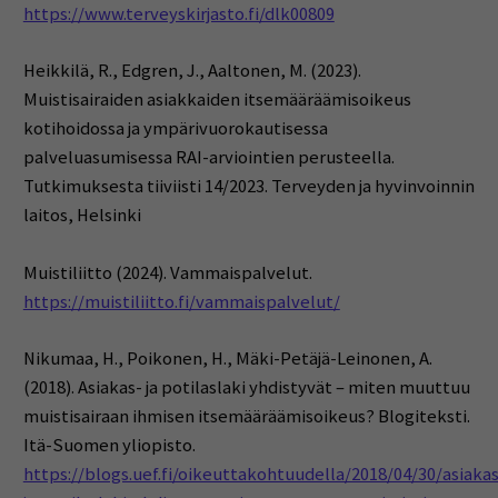
https://www.terveyskirjasto.fi/dlk00809
Heikkilä, R., Edgren, J., Aaltonen, M. (2023).
Muistisairaiden asiakkaiden itsemääräämisoikeus
kotihoidossa ja ympärivuorokautisessa
palveluasumisessa RAI-arviointien perusteella.
Tutkimuksesta tiiviisti 14/2023. Terveyden ja hyvinvoinnin
laitos, Helsinki
Muistiliitto (2024). Vammaispalvelut.
https://muistiliitto.fi/vammaispalvelut/
Nikumaa, H., Poikonen, H., Mäki-Petäjä-Leinonen, A.
(2018). Asiakas- ja potilaslaki yhdistyvät – miten muuttuu
muistisairaan ihmisen itsemääräämisoikeus? Blogiteksti.
Itä-Suomen yliopisto.
https://blogs.uef.fi/oikeuttakohtuudella/2018/04/30/asiakas