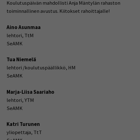
Koulutuspäivän mahdollisti Anja Mäntylän rahaston
toiminnallinen avustus. Kiitokset rahoittajalle!
Aino Asunmaa
lehtori, TtM
SeAMK
Tua Niemelä
lehtori /koulutuspäällikkö, HM
SeAMK
Marja-Liisa Saariaho
lehtori, YTM
SeAMK
Katri Turunen
yliopettaja, TtT