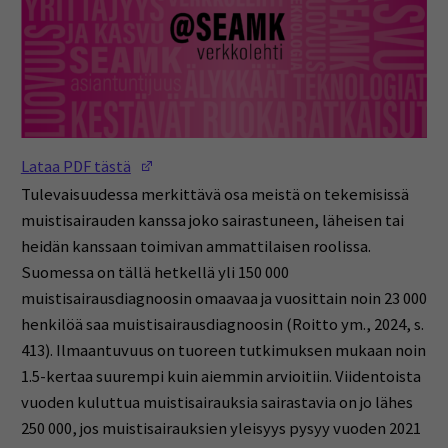
(Opens in a new window)
Lataa PDF tästä
Tulevaisuudessa merkittävä osa meistä on tekemisissä
muistisairauden kanssa joko sairastuneen, läheisen tai
heidän kanssaan toimivan ammattilaisen roolissa.
Suomessa on tällä hetkellä yli 150 000
muistisairausdiagnoosin omaavaa ja vuosittain noin 23 000
henkilöä saa muistisairausdiagnoosin (Roitto ym., 2024, s.
413). Ilmaantuvuus on tuoreen tutkimuksen mukaan noin
1.5-kertaa suurempi kuin aiemmin arvioitiin. Viidentoista
vuoden kuluttua muistisairauksia sairastavia on jo lähes
250 000, jos muistisairauksien yleisyys pysyy vuoden 2021