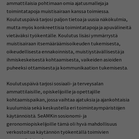
ammattilaisia pohtimaan omia ajatusmalleja ja
toimintatapoja muistisairaan kanssa toimiessa.
Koulutuspäivä tarjosi paljon tietoa ja uusia näkökulmia,
mutta myös konkreettisia toimintatapoja ja apuvälineitä
vietäväksi työkentälle. Koulutus lisäsi ymmärrystä
muistisairaan itsemääräämisoikeuden tukemisesta,
oikeudellisesta ennakoinnista, muistiystävällisestä ja
ihmiskeskeisestä kohtaamisesta, vaikeiden asioiden
puheeksi ottamisesta ja kommunikaation tukemisesta.
Koulutuspäivä tarjosi sosiaali- ja terveysalan
ammattilaisille, opiskelijoille ja opettajille
kohtaamispaikan, jossa vaihtaa ajatuksia ja ajankohtaisia
kuulumisia sekä keskustella eri toimintaympäristöjen
käytännöistä. SeAMKin sosionomi- ja
geronomiopiskelijoille tämä oli hyvä mahdollisuus
verkostoitua käytännön työkentällä toimivien