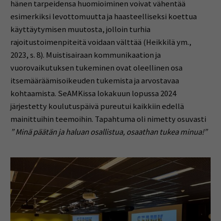
hänen tarpeidensa huomioiminen voivat vähentää
esimerkiksi levottomuutta ja haasteelliseksi koettua
käyttäytymisen muutosta, jolloin turhia
rajoitustoimenpiteitä voidaan välttää (Heikkilä ym.,
2023, s. 8). Muistisairaan kommunikaation ja
vuorovaikutuksen tukeminen ovat oleellinen osa
itsemääräämisoikeuden tukemista ja arvostavaa
kohtaamista. SeAMKissa lokakuun lopussa 2024
järjestetty koulutuspäivä pureutui kaikkiin edellä
mainittuihin teemoihin. Tapahtuma oli nimetty osuvasti
” Minä päätän ja haluan osallistua, osaathan tukea minua!”