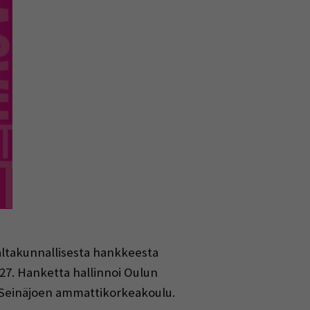
altakunnallisesta hankkeesta
027.
Hanketta hallinnoi Oulun
 Seinäjoen ammattikorkeakoulu.