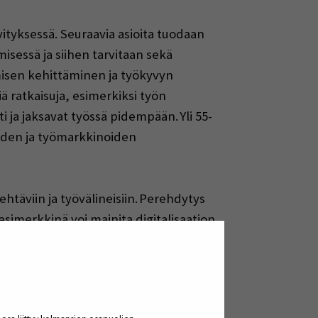
vityksessä. Seuraavia asioita tuodaan
isessä ja siihen tarvitaan sekä
amisen kehittäminen ja työkyvyn
ä ratkaisuja, esimerkiksi työn
ti ja jaksavat työssä pidempään.
Yli 55-
yden ja työmarkkinoiden
täviin ja työvälineisiin.
Perehdytys
simerkkinä voi mainita digitalisaation
en nykyisin monella eri toimialalla.
ämisen kautta malli, jonka avulla