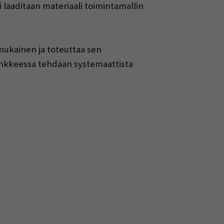
i laaditaan materiaali toimintamallin
mukainen ja toteuttaa sen
. Hankkeessa tehdään systemaattista