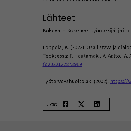
Lähteet
Kokevat – Kokeneet työntekijät ja in
Loppela, K. (2022). Osallistava ja dia
Teoksessa: T. Hautamäki, A. Aalto, A. A
fe2022122873919
Työterveyshuoltolaki (2002).
https://w
Jaa: