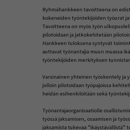
Ryhmähankkeen tavoitteena on edistää
kokeneiden työntekijöiden työurat j
Tavoitteena on myös työn ulkopuolell
pilotoidaan ja jatkokehitetään pilotoin
Hankkeen tuloksena syntyvät toimintam
auttavat työnantajia muun muassa ikä
työntekijöiden merkityksen tunnistam
Varsinainen yhteinen työskentely ja y
jolloin pilotoidaan työpajoissa kehite
heidän esihenkilöitään sekä työntekij
Työnantajaorganisaatiolle osallistum
työssä jaksamisen, osaamisen ja työss
jaksamista tukevaa ”ikäystävällistä” t