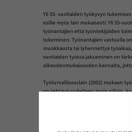
Y
li 55- vuotiaiden työkyvyn tukemisest
esille myös lain mukaisesti:
Yli 55-vuo
työnantajien että työntekijöiden toime
tukeminen. Työnantajien vastuulla on h
muokkausta tai lyhennettyä työaikaa, 
vuotiaiden työssä jaksaminen on tär
oikeudenmukaisuuden kannalta, jotta
Työturvallisuuslain (2002) mukaan työ
on tehtävä uudelleen myös silloin, ku
ja työn teknistymisen mukaan lukien t
Ikäjohtamisen malli
SEAMKin teemana hankkeessa on ikäjo