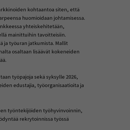
rkkinoiden kohtaantoa siten, että
tarpeensa huomioidaan johtamisessa.
ankkeessa yhteiskehitetään,
lä mainittuihin tavoitteisiin.
ja työuran jatkumista. Mallit
malta osaltaan lisäävät kokeneiden
tää.
taan työpajoja sekä syksylle 2026,
iden edustajia, työorganisaatioita ja
den työntekijöiden työhyvinvoinnin,
yödyntää rekrytoinnissa työssä