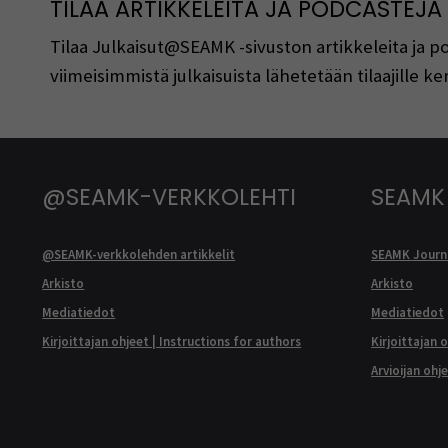
TILAA ARTIKKELEITA JA PODCASTEJA
Tilaa Julkaisut@SEAMK -sivuston artikkeleita ja 
viimeisimmistä julkaisuista lähetetään tilaajille 
@SEAMK-VERKKOLEHTI
SEAMK
@SEAMK-verkkolehden artikkelit
SEAMK Journa
Arkisto
Arkisto
Mediatiedot
Mediatiedot
Kirjoittajan ohjeet | Instructions for authors
Kirjoittajan 
Arvioijan ohj