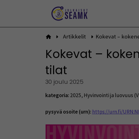
Siirry
sisältöön
Artikkelit
Kokevat – kokenee
Etusivulle
Kokevat – kokene
tilat
30 joulu 2025
kategoria:
2025
,
Hyvinvointi ja luovuus (V
pysyvä osoite (urn):
https://urn.fi/URN: