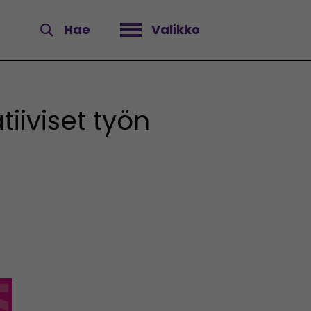
Hae
Valikko
Avaa valikko
iiviset työn