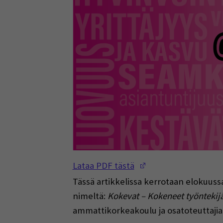
(Opens in a new w
Lataa PDF tästä
Tässä artikkelissa kerrotaan elokuus
nimeltä:
Kokevat – Kokeneet työntekijät
ammattikorkeakoulu ja osatoteuttaji