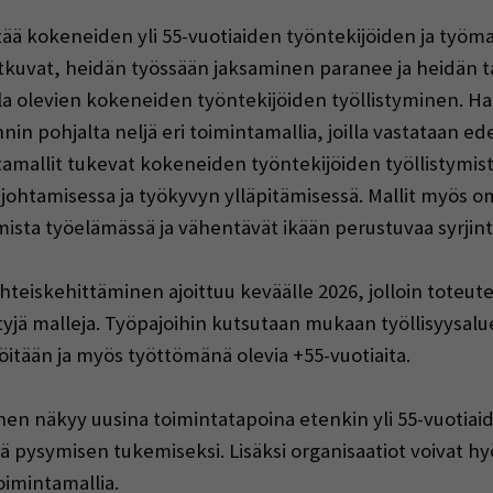
 kokeneiden yli 55-vuotiaiden työntekijöiden ja työma
atkuvat, heidän työssään jaksaminen paranee ja heidän 
a olevien kokeneiden työntekijöiden työllistyminen. H
nin pohjalta neljä eri toimintamallia, joilla vastataan edel
allit tukevat kokeneiden työntekijöiden työllistymistä 
johtamisessa ja työkyvyn ylläpitämisessä. Mallit myös o
ista työelämässä ja vähentävät ikään perustuvaa syrjin
hteiskehittäminen ajoittuu keväälle 2026, jolloin toteute
ltyjä malleja. Työpajoihin kutsutaan mukaan työllisyysalue
öitään ja myös työttömänä olevia +55-vuotiaita.
inen näkyy
uusina toimintatapoina etenkin yli 55-vuotiai
ä pysymisen tukemiseksi. Lisäksi organisaatiot voivat h
oimintamallia.