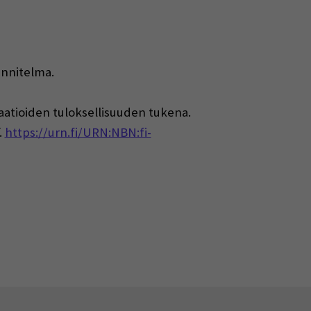
unnitelma.
saatioiden tuloksellisuuden tukena.
.
https://urn.fi/URN:NBN:fi-