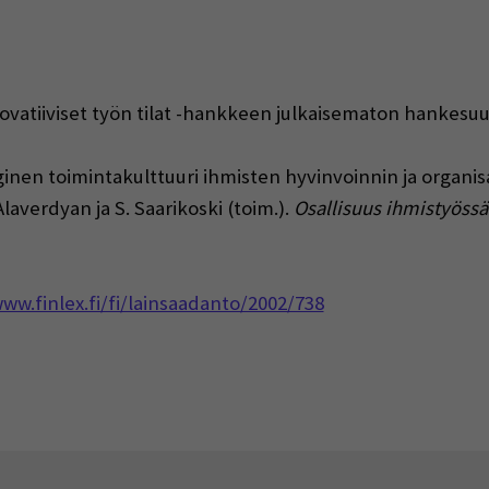
novatiiviset työn tilat -hankkeen julkaisematon hankesu
loginen toimintakulttuuri ihmisten hyvinvoinnin ja organi
laverdyan ja S. Saarikoski (toim.).
Osallisuus ihmistyössä
ww.finlex.fi/fi/lainsaadanto/2002/738