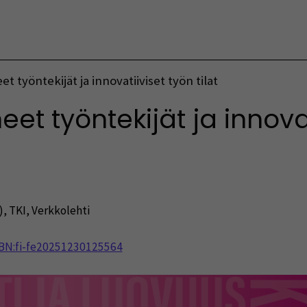
Vaihda kieltä
t työntekijät ja innovatiiviset työn tilat
et työntekijät ja innovat
)
,
TKI
,
Verkkolehti
NBN:fi-fe20251230125564