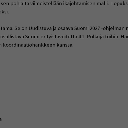
 sen pohjalta viimeistellään ikäjohtamisen malli. Lopuks
ksi.
ttama. Se on
Uudistuva ja osaava Suomi 2027 -ohjelman 
a osallistava Suomi erityistavoitetta 4.1. Polkuja töihin
en koordinaatiohankkeen kanssa.
a