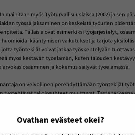
a mainitaan myös Työturvallisuuslaissa (2002) ja sen päi
tiaiden työssä jaksaminen on keskeistä työurien pidentäm
npiteitä. Tällaisia ovat esimerkiksi työjärjestelyt, osa
uomioida ikääntymisen vaikutukset ja tarjota yksilöllisi
jotta työntekijät voivat jatkaa työskentelyään tuottavas
keää myös kestävän työelämän, kuten talouden kestävy
 arvokas osaaminen ja kokemus säilyvät työelämässä.
nantaja on velvollinen perehdyttämään työntekijät työteh
n työtehtävät tai olosuhteet muuttuvat. Tästä tärkeänä e
ekoälyn käyttö ja velvoitteet sen oppiseen ja käyttämise
Ovathan evästeet okei?
n laadinta
htaminen. Ikäjohtamisen teemassa luodaan yhteiskehitt