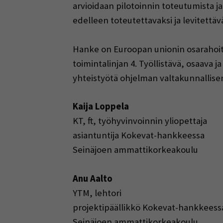
arvioidaan pilotoinnin toteutumista ja
edelleen toteutettavaksi ja levitettävä
Hanke on Euroopan unionin osarahoi
toimintalinjan 4. Työllistävä, osaava j
yhteistyötä ohjelman valtakunnallis
Kaija Loppela
KT, ft, työhyvinvoinnin yliopettaja
asiantuntija Kokevat-hankkeessa
Seinäjoen ammattikorkeakoulu
Anu Aalto
YTM, lehtori
projektipäällikkö Kokevat-hankkeess
Seinäjoen ammattikorkeakoulu