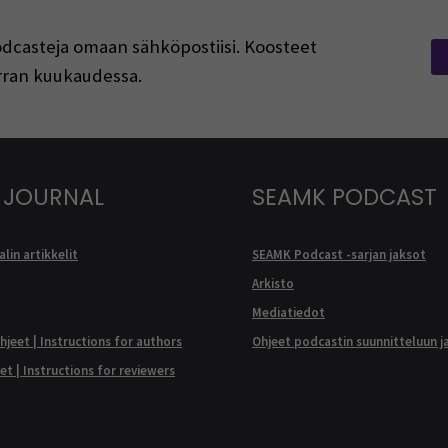
podcasteja omaan sähköpostiisi. Koosteet
kerran kuukaudessa.
 JOURNAL
SEAMK PODCAST
lin artikkelit
SEAMK Podcast -sarjan jaksot
Arkisto
Mediatiedot
ohjeet | Instructions for authors
Ohjeet podcastin suunnitteluun j
eet | Instructions for reviewers