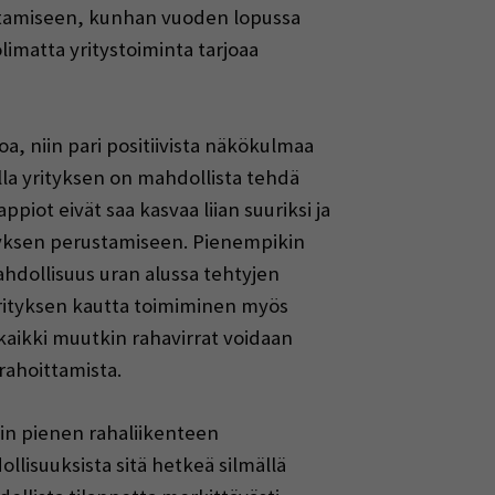
itamiseen, kunhan vuoden lopussa
imatta yritystoiminta tarjoaa
a, niin pari positiivista näkökulmaa
lla yrityksen on mahdollista tehdä
piot eivät saa kasvaa liian suuriksi ja
rityksen perustamiseen. Pienempikin
dollisuus uran alussa tehtyjen
rityksen kautta toimiminen myös
kaikki muutkin rahavirrat voidaan
rahoittamista.
kin pienen rahaliikenteen
llisuuksista sitä hetkeä silmällä