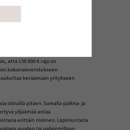
 kautta. Toisaalta tulee huolehtia
äästämään voittovaroja yritykseen ja
 matemaattinen arvo vaikuttavat
eiden matemaattisesta arvosta
a pääomatuloa ja 75 % verotonta tuloa
, että 150 000 € raja on
kilön kokonaisverotukseen
a houkuttaa keräämään yritykseen
 silmällä pitäen. Samalla palkka- ja
rtyvä ylijäämää antaa
mintana erittäin riskinen. Läpimurrosta
konaisen vuoden tai pahimmillaan