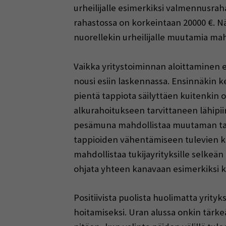
urheilijalle esimerkiksi valmennusr
rahastossa on korkeintaan 20000 €. Nä
nuorellekin urheilijalle muutamia mah
Vaikka yritystoiminnan aloittaminen e
nousi esiin laskennassa. Ensinnäkin k
pientä tappiota säilyttäen kuitenkin om
alkurahoitukseen tarvittaneen lähipii
pesämuna mahdollistaa muutaman tapp
tappioiden vähentämiseen tulevien k
mahdollistaa tukijayrityksille selkeä
ohjata yhteen kanavaan esimerkiksi k
Positiivista puolista huolimatta yrit
hoitamiseksi. Uran alussa onkin tärke