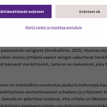
niin palkanmaksun kuin myös sijoittamisenkin yrityksen
 mahdollisuus nostaa huojennettua osinkoa kannustaa s
välttämättömät evästeet
Evästeet ok
llisuutta.
Näytä tiedot ja muokkaa asetuksia
htyä tarkastelemaan, miten nettovarallisuus ja osakkeen
un maksettavan osingon määrä on enintään 8 % osakk
a enintään 150000 €, niin osingosta 25 % on veronalaist
n pääomatulo-osingosta (Verohallinto, 2025). Huomaa myös
jolloin muista yhtiöistä saadut osingot vaikuttavat hen
tulot kasvavat merkittävästi, tämä on se mekanismi, jok
seen on mahdollista muodostaa puskuria heikompia kausia
eskittymisen ammattimaiseen urheiluun ja yritykseen ke
e. Samalla on pidettävä mielessä, että urheilu on liiketoi
a yksittäinen loukkaantuminen voi viedä toiminnasta ko