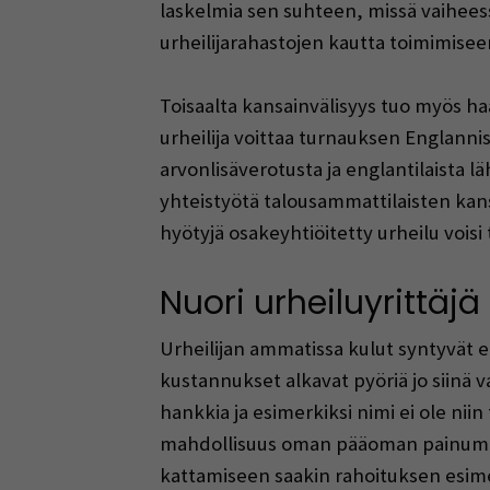
laskelmia sen suhteen, missä vaihees
urheilijarahastojen kautta toimimisee
Toisaalta kansainvälisyys tuo myös haas
urheilija voittaa turnauksen Englannis
arvonlisäverotusta ja englantilaista l
yhteistyötä talousammattilaisten kans
hyötyjä osakeyhtiöitetty urheilu vois
Nuori urheiluyrittäjä
Urheilijan ammatissa kulut syntyvät et
kustannukset alkavat pyöriä jo siinä 
hankkia ja esimerkiksi nimi ei ole ni
mahdollisuus oman pääoman painumisest
kattamiseen saakin rahoituksen esimerk