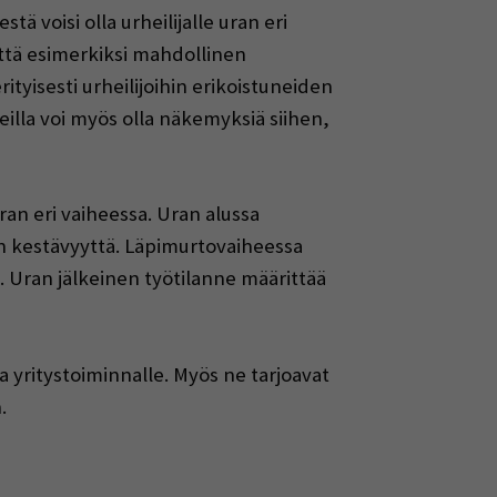
tä voisi olla urheilijalle uran eri
ättä esimerkiksi mahdollinen
tyisesti urheilijoihin erikoistuneiden
illa voi myös olla näkemyksiä siihen,
an eri vaiheessa. Uran alussa
san kestävyyttä. Läpimurtovaiheessa
. Uran jälkeinen työtilanne määrittää
 yritystoiminnalle. Myös ne tarjoavat
.