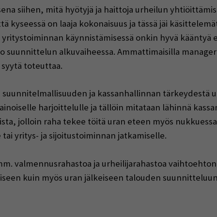
na siihen, mitä hyötyjä ja haittoja urheilun yhtiöittämises
ttä kyseessä on laaja kokonaisuus ja tässä jäi käsittelem
 yritystoiminnan käynnistämisessä onkin hyvä kääntyä eri
 jo suunnittelun alkuvaiheessa. Ammattimaisilla managere
 syytä toteuttaa.
 suunnitelmallisuuden ja kassanhallinnan tärkeydestä ur
ainoiselle harjoittelulle ja tällöin mitataan lähinnä kas
mista, jolloin raha tekee töitä uran eteen myös nukkuessa
ai yritys- ja sijoitustoiminnan jatkamiselle.
 mm. valmennusrahastoa ja urheilijarahastoa vaihtoehtona
aiseen kuin myös uran jälkeiseen talouden suunnitteluun