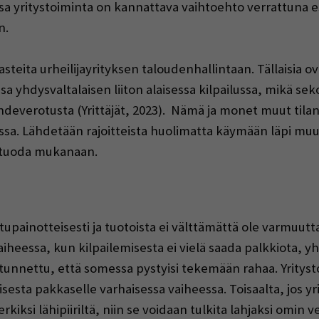
sa yritystoiminta on kannattava vaihtoehto verrattuna e
n.
teita urheilijayrityksen taloudenhallintaan. Tällaisia ova
sa yhdysvaltalaisen liiton alaisessa kilpailussa, mikä sek
ähdeverotusta (Yrittäjät, 2023). Nämä ja monet muut tilant
sa. Lähdetään rajoitteista huolimatta käymään läpi muut
i tuoda mukanaan.
upainotteisesti ja tuotoista ei välttämättä ole varmuutt
vaiheessa, kun kilpailemisesta ei vielä saada palkkiota,
in tunnettu, että somessa pystyisi tekemään rahaa. Yrit
a pakkaselle varhaisessa vaiheessa. Toisaalta, jos yri
iksi lähipiiriltä, niin se voidaan tulkita lahjaksi omin