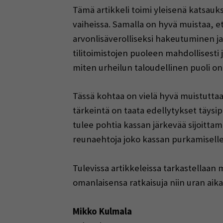
Tämä artikkeli toimi yleisenä katsaukse
vaiheissa. Samalla on hyvä muistaa, e
arvonlisäverolliseksi hakeutuminen ja
tilitoimistojen puoleen mahdollisesti
miten urheilun taloudellinen puoli on
Tässä kohtaa on vielä hyvä muistuttaa
tärkeintä on taata edellytykset täysip
tulee pohtia kassan järkevää sijoitta
reunaehtoja joko kassan purkamiselle t
Tulevissa artikkeleissa tarkastellaan
omanlaisensa ratkaisuja niin uran aik
Mikko Kulmala