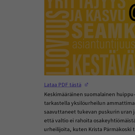
(Opens in a new w
Lataa PDF tästä
Keskimääräinen suomalainen huippu-urh
tarkastella yksilöurheilun ammattima
saavuttaneet tukevan puskurin uran jäl
että valtio ei rahoita osakeyhtiömäist
urheilijoita, kuten Krista Pärmäkoski t