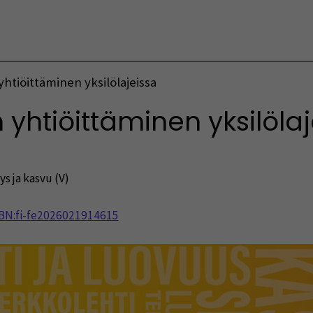
Vaihda kieltä
htiöittäminen yksilölajeissa
yhtiöittäminen yksilölaj
yys ja kasvu (V)
NBN:fi-fe2026021914615