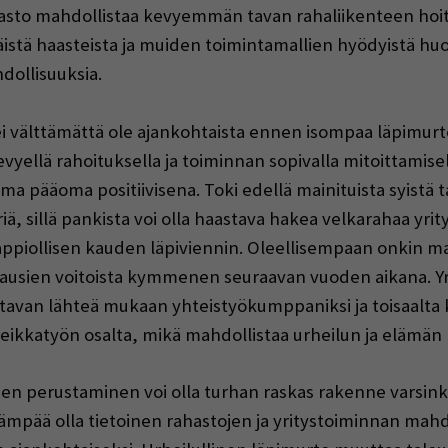
ahasto mahdollistaa kevyemmän tavan rahaliikenteen ho
istä haasteista ja muiden toimintamallien hyödyistä huol
dollisuuksia.
i välttämättä ole ajankohtaista ennen isompaa läpimurto
evyellä rahoituksella ja toiminnan sopivalla mitoittamise
a pääoma positiivisena. Toki edellä mainituista syistä tap
riä, sillä pankista voi olla haastava hakea velkarahaa y
iollisen kauden läpiviennin. Oleellisempaan onkin mah
ausien voitoista kymmenen seuraavan vuoden aikana. Y
n tavan lähteä mukaan yhteistyökumppaniksi ja toisaalta 
eikkatyön osalta, mikä mahdollistaa urheilun ja elämän 
yksen perustaminen voi olla turhan raskas rakenne varsin
ämpää olla tietoinen rahastojen ja yritystoiminnan mahdo