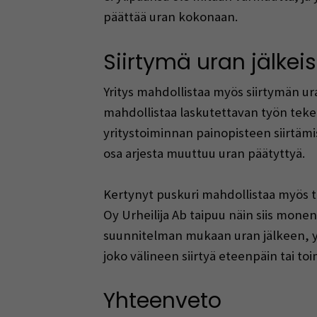
päättää uran kokonaan.
Siirtymä uran jälkei
Yritys mahdollistaa myös siirtymän ur
mahdollistaa laskutettavan työn teke
yritystoiminnan painopisteen siirtämi
osa arjesta muuttuu uran päätyttyä.
Kertynyt puskuri mahdollistaa myös täy
Oy Urheilija Ab taipuu näin siis monenl
suunnitelman mukaan uran jälkeen, yr
joko välineen siirtyä eteenpäin tai to
Yhteenveto