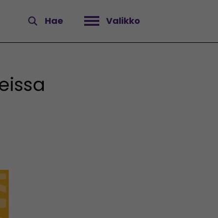
Hae
Valikko
Avaa valikko
eissa