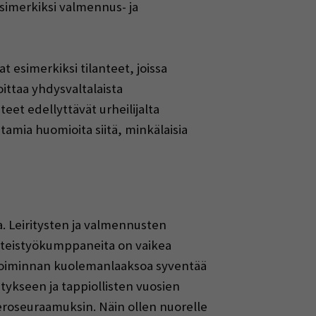
simerkiksi valmennus- ja
t esimerkiksi tilanteet, joissa
oittaa yhdysvaltalaista
eet edellyttävät urheilijalta
amia huomioita siitä, minkälaisia
a. Leiritysten ja valmennusten
 yhteistyökumppaneita on vaikea
ystoiminnan kuolemanlaaksoa syventää
tykseen ja tappiollisten vuosien
 veroseuraamuksin. Näin ollen nuorelle