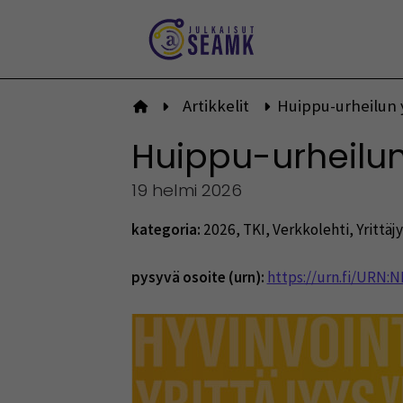
Siirry
sisältöön
Artikkelit
Huippu-urheilun y
Etusivulle
Huippu-urheilun 
19 helmi 2026
kategoria:
2026
,
TKI
,
Verkkolehti
,
Yrittäj
pysyvä osoite (urn):
https://urn.fi/URN: