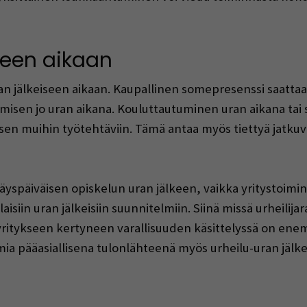
seen aikaan
an jälkeiseen aikaan. Kaupallinen somepresenssi saattaa 
misen jo uran aikana. Kouluttautuminen uran aikana tai 
sen muihin työtehtäviin. Tämä antaa myös tiettyä jatkuv
späiväisen opiskelun uran jälkeen, vaikka yritystoiminna
aisiin uran jälkeisiin suunnitelmiin. Siinä missä urheilij
itykseen kertyneen varallisuuden käsittelyssä on enemmä
imia pääasiallisena tulonlähteenä myös urheilu-uran jälk