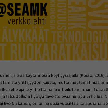
indow)
eilija elää käytännössä köyhyysrajalla (Kössö, 2016). Si
istamista yrittäjyyden kautta, mutta muutamat maailman 
keiselle ajalle yhtiöittämällä urheilutoiminnan. Toisaal
ä ja taloudellista hyötyä tavoittelevaa huippu-urheilua. N
ai Iivo Niskanen, on turha etsiä vuosittaisilta apurahalist