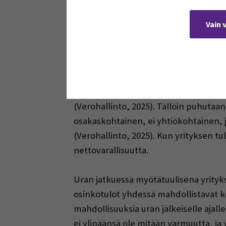
verotuksessa. Läpimurto mahdollistaa 
uranaikaisesta toimeentulosta, mutta
Vain 
karruttamaan näin yrityksen nettovara
Tässä kohtaa lienee aiheellista pysä
maksettavan pääomaveron määrään. K
(nettovarallisuus/osakkeiden määrä) j
(Verohallinto, 2025). Tällöin puhutaa
osakaskohtainen, ei yhtiökohtainen, 
(Verohallinto, 2025). Kun yrityksen 
nettovarallisuutta.
Uran jatkuessa myötätuulisena yrityk
osinkotulot yhdessä mahdollistavat k
mahdollisuuksia uran jälkeiselle ajall
ei ylipäänsä ole mitään varmuutta, j