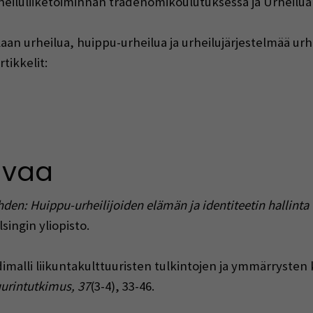
urheiluliiketoiminnan tradenomikoulutuksessa ja Urheilu
ellaan urheilua, huippu-urheilua ja urheilujärjestelmää ur
tikkelit:
 window)
n a new window)
avaa
hden: Huippu-urheilijoiden elämän ja identiteetin hallint
singin yliopisto.
imalli liikuntakulttuuristen tulkintojen ja ymmärryste
uurintutkimus, 37
(3-4), 33-46.