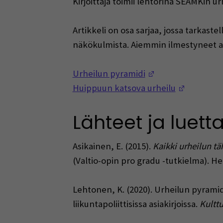
Kirjoittaja toimii lehtorina SEAMKin 
Artikkeli on osa sarjaa, jossa tarkast
näkökulmista. Aiemmin ilmestyneet ar
(Opens in a new
Urheilun pyramidi
(Opens i
Huippuun katsova urheilu
Lähteet ja luett
Asikainen, E. (2015).
Kaikki urheilun tä
(Valtio-opin pro gradu -tutkielma). Hel
Lehtonen, K. (2020). Urheilun pyramid
liikuntapoliittisissa asiakirjoissa.
Kultt