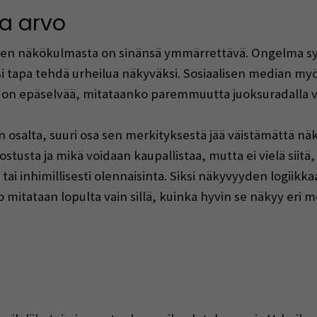
oa arvo
en näkökulmasta on sinänsä ymmärrettävä. Ongelma synt
ksi tapa tehdä urheilua näkyväksi. Sosiaalisen median myö
aan on epäselvää, mitataanko paremmuutta juoksuradalla v
n osalta, suuri osa sen merkityksestä jää väistämättä nä
tusta ja mikä voidaan kaupallistaa, mutta ei vielä siitä,
tai inhimillisesti olennaisinta. Siksi näkyvyyden logiikkaa
mitataan lopulta vain sillä, kuinka hyvin se näkyy eri m