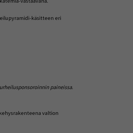
akatemia-vastaavana.
heilupyramidi-käsitteen eri
a urheilusponsoroinnin paineissa
.
n kehysrakenteena valtion