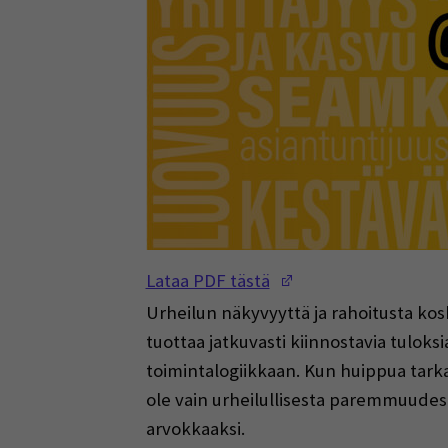
(Opens in a new w
Lataa PDF tästä
Urheilun näkyvyyttä ja rahoitusta ko
tuottaa jatkuvasti kiinnostavia tuloksi
toimintalogiikkaan. Kun huippua tark
ole vain urheilullisesta paremmuudest
arvokkaaksi.