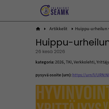
Siirry
sisältöön
Artikkelit
Huippu-urheilun 
Etusivulle
Huippu-urheilu
26 kesä 2026
kategoria:
2026
,
TKI
,
Verkkolehti
,
Yrittäj
pysyvä osoite (urn):
https://urn.fi/URN: