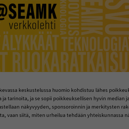
indow)
skevassa keskustelussa huomio kohdistuu lähes poikkeuk
a ja tarinoita, ja se sopii poikkeuksellisen hyvin median 
astellaan näkyvyyden, sponsoroinnin ja merkitysten rake
a, vaan siitä, miten urheilua tehdään yhteiskunnassa nä