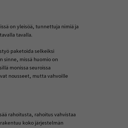
ssä on yleisöä, tunnettuja nimiä ja
avalla tavalla.
styö paketoida selkeiksi
vaan sinne, missä huomio on
illä monissa seuroissa
vat nousseet, mutta vahvoille
ää rahoitusta, rahoitus vahvistaa
 rakentuu koko järjestelmän