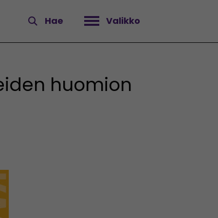
Hae
Valikko
Avaa valikko
reiden huomion