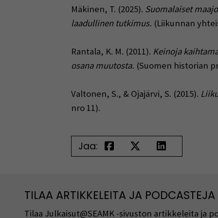
Mäkinen, T. (2025).
Suomalaiset maajou
laadullinen tutkimus.
(Liikunnan yhtei
Rantala, K. M. (2011).
Keinoja kaihtama
osana muutosta.
(Suomen historian pro
Valtonen, S., & Ojajärvi, S. (2015).
Liik
nro 11).
Jaa:
TILAA ARTIKKELEITA JA PODCASTEJA
Tilaa Julkaisut@SEAMK -sivuston artikkeleita ja 