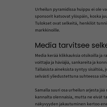
Urheilun pyramidissa huippu ei ole vai
sponsorit katsovat ylöspäin, koska juu
Tulokset ovat selkeitä, henkilöt tunnis
markkinoille.
Media tarvitsee selk
Media kerää klikkauksia otsikoilla ja 
voittajia ja häviäjiä, sankareita ja kon
Tällaisista aineksista syntyy sisältöä,
selvästi yliedustettuna suhteessa sii
Samalla suuri osa urheilun arjesta jä
kannalta olennaisia, mutta ne eivät tai
näkyvyyden jakautuminen kertoo enem