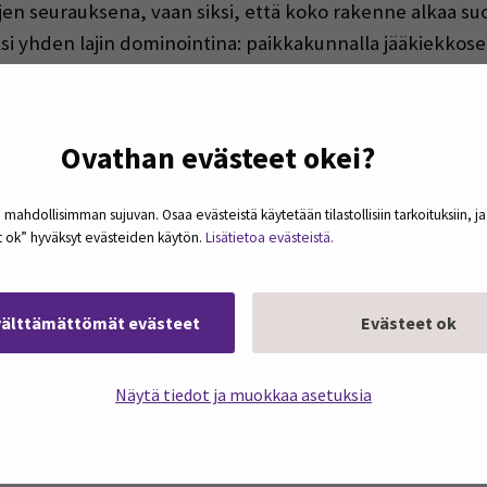
ojen seurauksena, vaan siksi, että koko rakenne alkaa suo
iksi yhden lajin dominointina: paikkakunnalla jääkiekko
t tyytymään vain murusiin.
sti myös pyramidin alemmat tasot. Harrastaminen, paikal
Ovathan evästeet okei?
usein myös yhteiskunnallisen perustan, mutta ne eivät s
iksi.
 mahdollisimman sujuvan. Osaa evästeistä käytetään tilastollisiin tarkoituksiin, j
et ok” hyväksyt evästeiden käytön.
Lisätietoa evästeistä.
en merkitys olisi vähäinen. Päinvastoin juuri näillä taso
ksellisista ja hyvinvointiin liittyvistä vaikutuksista.
välttämättömät evästeet
Evästeet ok
a on naisten urheilun näkökulmasta. Kiinnostuksen lisääm
stuksen kautta. Yle pyrkii nostamaan naisten urheilun n
Näytä tiedot ja muokkaa asetuksia
sti. Naisten superpesis on onnistunut parhaiten lisäämää
 sponsoreiden osalta.