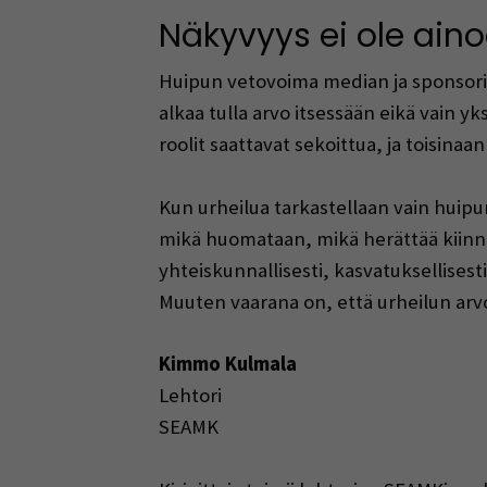
Näkyvyys ei ole ain
Huipun vetovoima median ja sponsori
alkaa tulla arvo itsessään eikä vain y
roolit saattavat sekoittua, ja toisin
Kun urheilua tarkastellaan vain huipu
mikä huomataan, mikä herättää kiinnos
yhteiskunnallisesti, kasvatuksellisesti 
Muuten vaarana on, että urheilun arvo 
Kimmo Kulmala
Lehtori
SEAMK