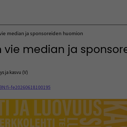
Vaihda kieltä
vie median ja sponsoreiden huomion
n vie median ja sponso
yys ja kasvu (V)
NBN:fi-fe20260618100195