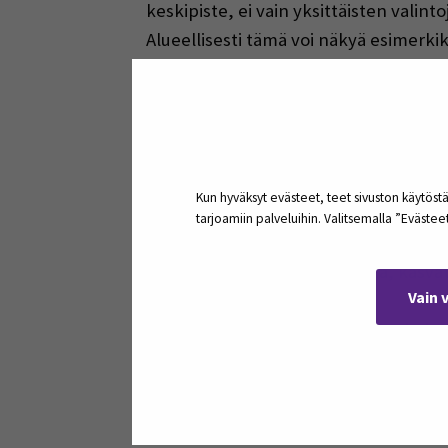
keskipiste, ei vain yksittäisten valint
Alueellisesti tämä voi näkyä esimerk
sponsorituloista ja muut seurat jäävä
Tämän kehän ulkopuolelle jäävät helpo
muodostavat urheilun määrällisen ja 
kertomuksiksi tai sponsoroinnin kohte
Kun hyväksyt evästeet, teet sivuston käytöstä
tarjoamiin palveluihin. Valitsemalla ”Eväste
Tämä ei kuitenkaan tarkoita, että niid
keskeisistä yhteiskunnallisista, kasvatu
Vain 
Erityisen ongelmallista kehän toimint
näkyvyydestä, jota saa yleisön kiinno
toimivat yleisön kiinnostuksen mukaise
katsojamäärien myötä myös median ja