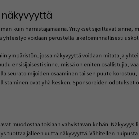
 näkyvyyttä
n kuin harrastajamääriä. Yritykset sijoittavat sinne, mi
 yhteistyö voidaan perustella liiketoiminnallisesti uskott
miin ympäristön, jossa näkyvyyttä voidaan mitata ja yhtei
audu ensisijaisesti sinne, missä on eniten osallistujia, 
la seuratoimijoiden osaaminen tai sen puute korostuu, s
llistaminen ovat yhä kesken. Sponsoreiden odotukset o
kavat muodostaa toisiaan vahvistavan kehän. Näkyvyys lis
s tuottaa jälleen uutta näkyvyyttä. Vähitellen huipusta