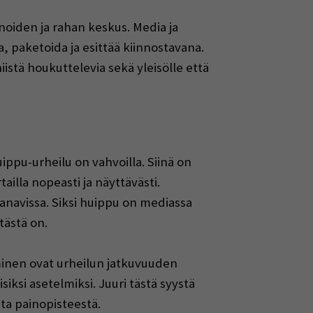
inoiden ja rahan keskus. Media ja
a, paketoida ja esittää kiinnostavana.
iistä houkuttelevia sekä yleisölle että
uippu-urheilu on vahvoilla. Siinä on
tailla nopeasti ja näyttävästi.
 kanavissa. Siksi huippu on mediassa
tästä on.
aminen ovat urheilun jatkuvuuden
siksi asetelmiksi. Juuri tästä syystä
a painopisteestä.