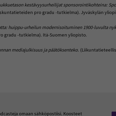
kkuetason kestävyysurheilijat sponsorointikohteina: Spo
skuntatieteiden pro gradu -tutkielma). Jyväskylän yliopi
tta: huippu-urheilun modernisoituminen 1900-luvulta n
 gradu -tutkielma). Itä-Suomen yliopisto.
unnan mediajulkisuus ja päätöksenteko.
(Liikuntatieteelli
podcasteja omaan sähköpostiisi. Koosteet