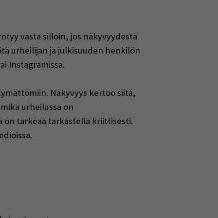
yy vasta silloin, jos näkyvyydestä
tä urheilijan ja julkisuuden henkilön
ai Instagramissa.
kymättömiin. Näkyvyys kertoo siitä,
 mikä urheilussa on
 on tärkeää tarkastella kriittisesti.
edioissa.