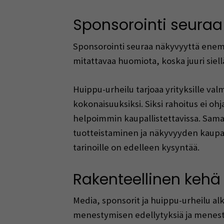
Sponsorointi seuraa
Sponsorointi seuraa näkyvyyttä enemmä
mitattavaa huomiota, koska juuri siellä
Huippu-urheilu tarjoaa yrityksille val
kokonaisuuksiksi. Siksi rahoitus ei ohj
helpoimmin kaupallistettavissa. Samal
tuotteistaminen ja näkyvyyden kaupa
tarinoille on edelleen kysyntää.
Rakenteellinen kehä
Media, sponsorit ja huippu-urheilu al
menestymisen edellytyksiä ja menesty