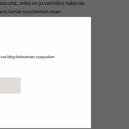
sia sitä, mikä on jo valmiiksi näkyvää.
seura kerää suurimman osan
liset seurat ja ei-olympialajit
ovi yhtä luontevasti median
a osa liittyy kolmansien osapuolien
illa rakentuvat monet urheilun
iseen tarvittaisiin rahaa, jota saa
äkyvyyttä, mutta kaupalliset mediat
n lajin kiinnostusta paikallisesti ja