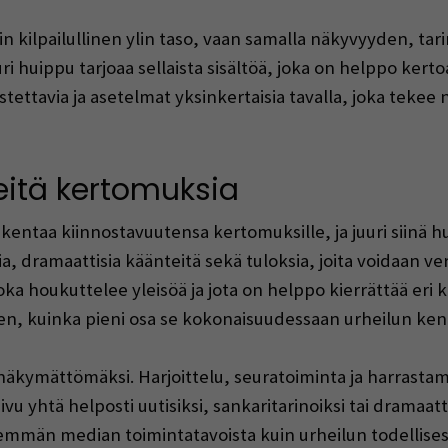
n kilpailullinen ylin taso, vaan samalla näkyvyyden, tar
ri huippu tarjoaa sellaista sisältöä, joka on helppo kerto
tettavia ja asetelmat yksinkertaisia tavalla, joka tekee n
eitä kertomuksia
rakentaa kiinnostavuutensa kertomuksille, ja juuri siinä h
nia, dramaattisia käänteitä sekä tuloksia, joita voidaan ver
 joka houkuttelee yleisöä ja jota on helppo kierrättää eri
hen, kuinka pieni osa se kokonaisuudessaan urheilun ken
ä näkymättömäksi. Harjoittelu, seuratoiminta ja harrast
vu yhtä helposti uutisiksi, sankaritarinoiksi tai dramaatti
män median toimintatavoista kuin urheilun todellisest