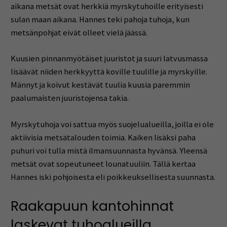
aikana metsät ovat herkkiä myrskytuhoille erityisesti
sulan maan aikana. Hannes teki pahoja tuhoja, kun
metsänpohjat eivät olleet vielä jäässä.
Kuusien pinnanmyötäiset juuristot ja suuri latvusmassa
lisäävät niiden herkkyyttä koville tuulille ja myrskyille.
Männyt ja koivut kestävät tuulia kuusia paremmin
paalumaisten juuristojensa takia.
Myrskytuhoja voi sattua myös suojelualueilla, joilla ei ole
aktiivisia metsätalouden toimia. Kaiken lisäksi paha
puhuri voi tulla mistä ilmansuunnasta hyvänsä. Yleensä
metsät ovat sopeutuneet lounatuuliin. Tällä kertaa
Hannes iski pohjoisesta eli poikkeuksellisesta suunnasta.
Raakapuun kantohinnat
laskevat tuhoalueilla