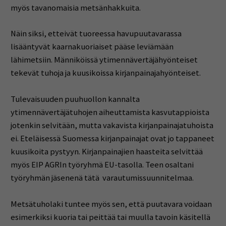
myös tavanomaisia metsänhakkuita.
Näin siksi, etteivät tuoreessa havupuutavarassa
lisääntyvät kaarnakuoriaiset pääse leviämään
lähimetsiin. Männiköissä ytimennävertäjähyönteiset
tekevät tuhoja ja kuusikoissa kirjanpainajahyönteiset.
Tulevaisuuden puuhuollon kannalta
ytimennävertäjätuhojen aiheuttamista kasvutappioista
jotenkin selvitään, mutta vakavista kirjanpainajatuhoista
ei. Eteläisessä Suomessa kirjanpainajat ovat jo tappaneet
kuusikoita pystyyn. Kirjanpainajien haasteita selvittää
myös EIP AGRIn työryhmä EU-tasolla. Teen osaltani
työryhmän jäsenenä tätä varautumissuunnitelmaa.
Metsätuholaki tuntee myös sen, että puutavara voidaan
esimerkiksi kuoria tai peittää tai muulla tavoin käsitellä