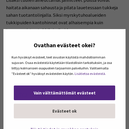
Lisäksi tuulen aiheuttamat jännitteet puissa voivat
haitata aikanaan sahausta ja pilata lauetessaan tukkeja
sahan tuotantolinjalla. Siksi myrskytuhoalueiden
tukkipuiden kantohinnat ovat alhaisempia kuin
tavanomaisten tukkileimikoiden.
Ovathan evästeet okei?
Talvella tuulikaatopuut eivät onneksi metsässä pilaannu.
Jos nyt olisi kesä, niin tilanne olisi vakava, kun
Kun hyväksyt evästeet, teet sivuston käytöstä mahdollisimman
vaurioituneet puut alkaisivat pilaantua sinistäjäsienten
sujuvan. Osaa evästeistä käytetään tilastollisiin tarkoituksiin, ja osa
takia. Silloin rungot kelpaisivat lähinnä energiapuuksi.
liittyy kolmansien osapuolien tarjoamiin palveluihin. Valitsemalla
”Evästeet ok” hyväksyt evästeiden käytön.
Lisätietoa evästeistä.
Metsätuholain velvoitteet
syytä muistaa
Vain välttämättömät evästeet
Maanomistajan ja puutavaran omistajan on hyvä muistaa
Evästeet ok
metsätuholain velvoitteet havumetsien sekä
havupuutavaran osalta, jos puita on jäänyt metsään ja
metsävarastolle edellisen vuoden syyskuun 1. päivän ja