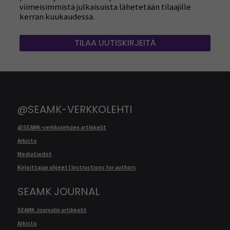
viimeisimmistä julkaisuista lähetetään tilaajille
kerran kuukaudessa.
TILAA UUTISKIRJEITÄ
@SEAMK-VERKKOLEHTI
@SEAMK-verkkolehden artikkelit
Arkisto
Mediatiedot
Kirjoittajan ohjeet | Instructions for authors
SEAMK JOURNAL
SEAMK Journalin artikkelit
Arkisto