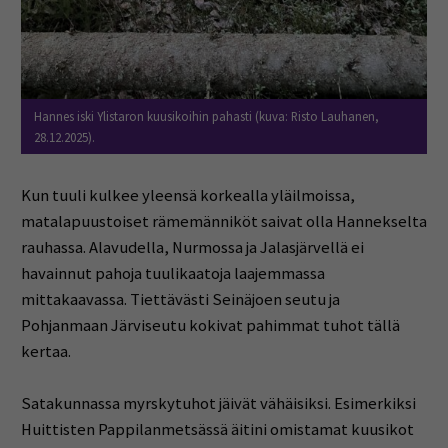
Hannes iski Ylistaron kuusikoihin pahasti (kuva: Risto Lauhanen,
28.12.2025).
Kun tuuli kulkee yleensä korkealla yläilmoissa,
matalapuustoiset rämemänniköt saivat olla Hannekselta
rauhassa. Alavudella, Nurmossa ja Jalasjärvellä ei
havainnut pahoja tuulikaatoja laajemmassa
mittakaavassa. Tiettävästi Seinäjoen seutu ja
Pohjanmaan Järviseutu kokivat pahimmat tuhot tällä
kertaa.
Satakunnassa myrskytuhot jäivät vähäisiksi. Esimerkiksi
Huittisten Pappilanmetsässä äitini omistamat kuusikot