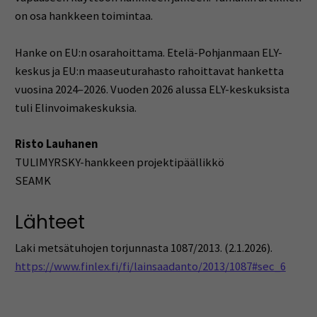
on osa hankkeen toimintaa.
Hanke on EU:n osarahoittama. Etelä-Pohjanmaan ELY-
keskus ja EU:n maaseuturahasto rahoittavat hanketta
vuosina 2024–2026. Vuoden 2026 alussa ELY-keskuksista
tuli Elinvoimakeskuksia.
Risto Lauhanen
TULIMYRSKY-hankkeen projektipäällikkö
SEAMK
Lähteet
Laki metsätuhojen torjunnasta 1087/2013. (2.1.2026).
https://www.finlex.fi/fi/lainsaadanto/2013/1087#sec_6