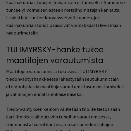
kaarnakuoriaistuhojen leviämisen estämiseksi. Samoin se
tuntee ylivoimaisen esteen metsänomistajan kannalta.
Lisäksi laki tuntee korvausvelvollisuuden, jos
kaarnakuoriaistuhot pääsisivät voimakkaasti leviämään
naapurimetsiin.
TULIMYRSKY-hanke tukee
maatilojen varautumista
Maatilojen varautumista tukevassa TULIMYRSKY-
tiedonvälityshankkeessa lähestytään seutukunnittain
eteläpohjalaisia maatiloja varautumistason nostamiseksi
ja vahinkojen ennalta ehkäisemiseksi.
Tiedonvälityksen keinoin välitetään tiloille tietoa sään
ääri-ilmiöistä aiheutuviin tuhoihin varautumisesta,
toiminnasta häiriötilanteissa ja sattuneiden tuhojen