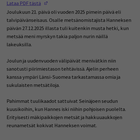
(Opens in a new window)
Lataa PDF tästä
Joulukuun 21. päivä oli vuoden 2025 pimein päivä eli
talvipäivänseisaus. Osalle metsänomistajista Hanneksen
päivän 27.12.2025 illasta tuli kuitenkin musta hetki, kun
metsää meni myrskyn takia paljon nurin näillä
lakeuksilla.
Joulun ja uudenvuoden välipäivät menivätkin niin
sanotusti piirimiestason tehtävissä. Ajelin perheen
kanssa ympäri Länsi-Suomea tarkastamassa omia ja
sukulaisten metsätiloja.
Pahimmat tuulikaadot sattuivat Seinäjoen seudun
kuusikoihin, kun Hannes iski niihin pohjoisen puolelta.
Erityisesti mäkipaikkojen metsät ja hakkuuaukkojen
reunametsät kokivat Hanneksen voimat.