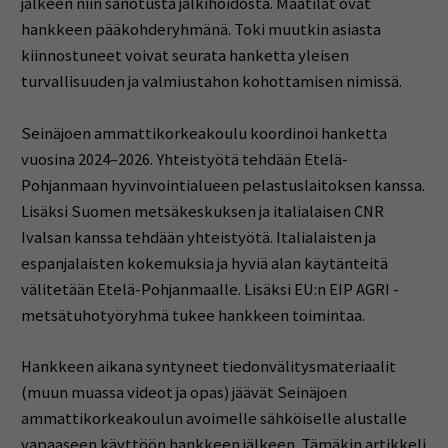
jälkeen niin sanotusta jälkihoidosta. Maatilat ovat
hankkeen pääkohderyhmänä. Toki muutkin asiasta
kiinnostuneet voivat seurata hanketta yleisen
turvallisuuden ja valmiustahon kohottamisen nimissä.
Seinäjoen ammattikorkeakoulu koordinoi hanketta
vuosina 2024–2026. Yhteistyötä tehdään Etelä-
Pohjanmaan hyvinvointialueen pelastuslaitoksen kanssa.
Lisäksi Suomen metsäkeskuksen ja italialaisen CNR
Ivalsan kanssa tehdään yhteistyötä. Italialaisten ja
espanjalaisten kokemuksia ja hyviä alan käytänteitä
välitetään Etelä-Pohjanmaalle. Lisäksi EU:n EIP AGRI -
metsätuhotyöryhmä tukee hankkeen toimintaa.
Hankkeen aikana syntyneet tiedonvälitysmateriaalit
(muun muassa videot ja opas) jäävät Seinäjoen
ammattikorkeakoulun avoimelle sähköiselle alustalle
vapaaseen käyttöön hankkeen jälkeen. Tämäkin artikkeli