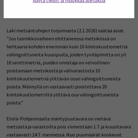
Näytä tiedot ja muokkaa asetuksia
kuluvan vuoden toukokuun 31. päivän välisenä aikana
mainitut päivämäärät mukaan lukien.
Laki metsäntuhojen torjunnasta (2.1.2026) säätää asiat.
”Jos taimikkovaiheen ohittaneessa metsikössä on
hehtaaria kohden enemmän kuin 10 kiintokuutiometriä
vahingoittuneita kuusipuita, joiden tyviläpimitta on yli
10 senttimetriä, puiden omistaja on velvollinen
poistamaan metsiköstä ja välivarastosta 10
kiintokuutiometriä ylittävän osan vahingoittuneista
puista. Männyllä on vastaavasti poistettava 20
kiintokuutiometriltä ylittävä osa vahingoittuneista
puista.”
Etelä-Pohjanmaalla mäntypuutavara on vietävä
metsästä ja varastoilta pois viimeistään 1.7. ja kuusitavara
vastaavasti 24.7. mennessä. Nuo puumäärät koskevat