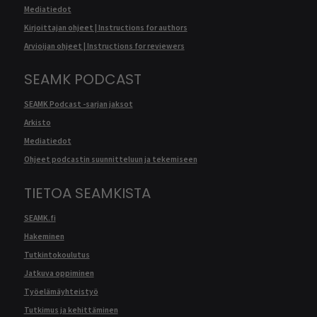
Mediatiedot
Kirjoittajan ohjeet | Instructions for authors
Arvioijan ohjeet | Instructions for reviewers
SEAMK PODCAST
SEAMK Podcast -sarjan jaksot
Arkisto
Mediatiedot
Ohjeet podcastin suunnitteluun ja tekemiseen
TIETOA SEAMKISTA
SEAMK.fi
Hakeminen
Tutkintokoulutus
Jatkuva oppiminen
Työelämäyhteistyö
Tutkimus ja kehittäminen