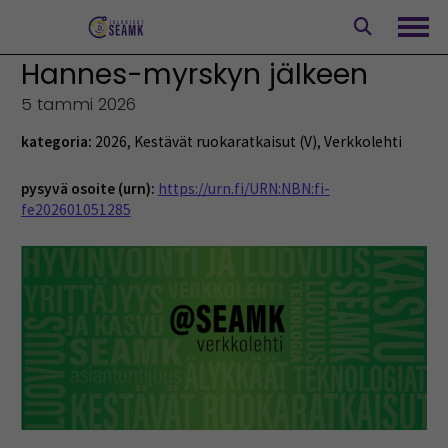
Siirry
sisältöön
Avaa
Hannes-myrskyn jälkeen
5 tammi 2026
kategoria:
2026
,
Kestävät ruokaratkaisut (V)
,
Verkkolehti
pysyvä osoite (urn):
https://urn.fi/URN:NBN:fi-
fe202601051285