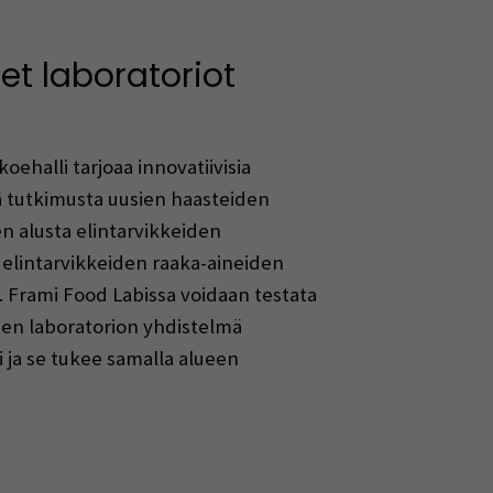
et laboratoriot
ehalli tarjoaa innovatiivisia
tä tutkimusta uusien haasteiden
n alusta elintarvikkeiden
 elintarvikkeiden raaka-aineiden
a. Frami Food Labissa voidaan testata
ahden laboratorion yhdistelmä
 ja se tukee samalla alueen