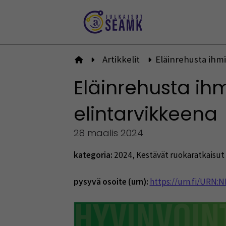
Siirry
sisältöön
Artikkelit
Eläinrehusta ihmi
Etusivulle
Eläinrehusta ihm
elintarvikkeena
28 maalis 2024
kategoria:
2024
,
Kestävät ruokaratkaisut 
pysyvä osoite (urn):
https://urn.fi/URN: