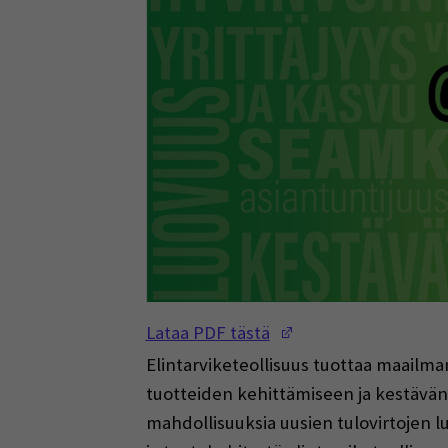
(Opens in a new w
Lataa PDF tästä
Elintarviketeollisuus tuottaa maailmanl
tuotteiden kehittämiseen ja kestävän 
mahdollisuuksia uusien tulovirtojen lu