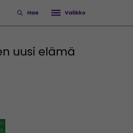
Hae
Valikko
Avaa valikko
jen uusi elämä