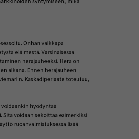
a markkinoiden syntymiseen, mikä
prosessoitu. Onhan vaikkapa
tystä eläimestä. Varsinaisessa
staminen herajauheeksi. Hera on
sen aikana. Ennen herajauheen
 viemäriin. Kaskadiperiaate toteutuu,
ta voidaankin hyödyntää
. Sitä voidaan sekoittaa esimerkiksi
käyttö ruoanvalmistuksessa lisää