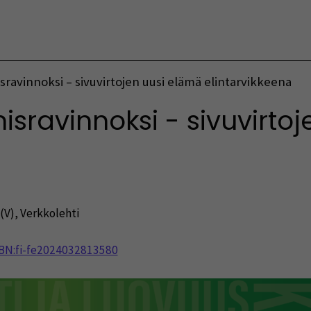
Vaihda kieltä
sravinnoksi – sivuvirtojen uusi elämä elintarvikkeena
isravinnoksi - sivuvirto
(V)
,
Verkkolehti
NBN:fi-fe2024032813580