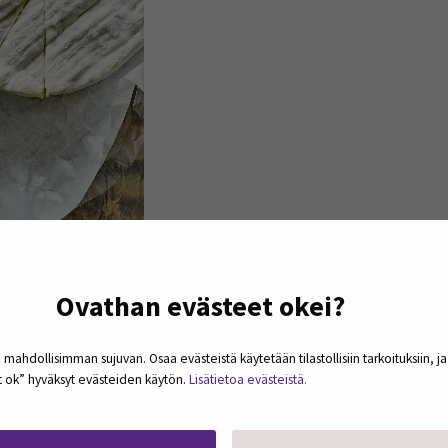
Ovathan evästeet okei?
nen Ruokaprovinssi-hankkeessa 
 mahdollisimman sujuvan. Osaa evästeistä käytetään tilastollisiin tarkoituksiin, j
et ok” hyväksyt evästeiden käytön.
Lisätietoa evästeistä.
elmää
itaan elintarviketeollisuuden sivuvirtoja ja niiden jalost