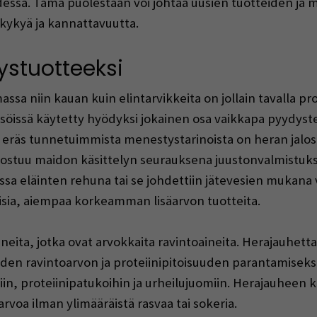
uudessa. Tämä puolestaan voi johtaa uusien tuotteiden j
lukykyä ja kannattavuutta.
ystuotteeksi
massa niin kauan kuin elintarvikkeita on jollain tavalla 
eisöissä käytetty hyödyksi jokainen osa vaikkapa pyydyste
sa eräs tunnetuimmista menestystarinoista on heran jalo
ostuu maidon käsittelyn seurauksena juustonvalmistuk
assa eläinten rehuna tai se johdettiin jätevesien mukana
laisia, aiempaa korkeamman lisäarvon tuotteita.
aineita, jotka ovat arvokkaita ravintoaineita. Herajauhet
iden ravintoarvon ja proteiinipitoisuuden parantamiseksi
iin, proteiinipatukoihin ja urheilujuomiin. Herajauheen 
arvoa ilman ylimääräistä rasvaa tai sokeria.