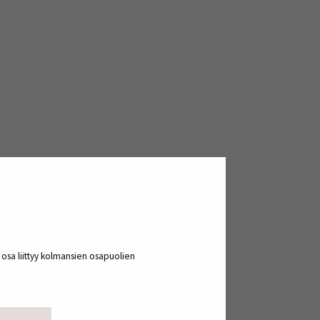
useita pilotteja eri
a osa liittyy kolmansien osapuolien
amista ihmisten ravinnoksi soveltuvien