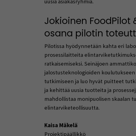
uusia asiakasryhmiä.
Jokioinen FoodPilot 
osana pilotin toteut
Pilotissa hyödynnetään kahta eri labo
prosessilaitteita elintarviketutkimuks
ratkaisemiseksi. Seinäjoen ammattiko
jalostusteknologioiden koulutukseen 
tutkimiseen ja luo hyvät puitteet tutk
ja kehittää uusia tuotteita ja prosess
mahdollistaa monipuolisen skaalan tut
elintarviketeollisuutta.
Kaisa Mäkelä
Projektipäällikkö