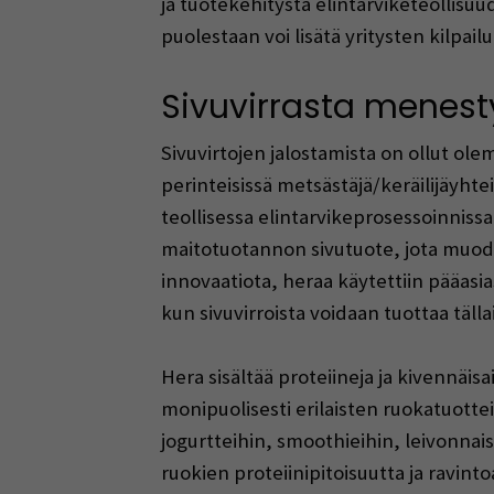
ja tuotekehitystä elintarviketeollis
puolestaan voi lisätä yritysten kilpai
Sivuvirrasta menest
Sivuvirtojen jalostamista on ollut ole
perinteisissä metsästäjä/keräilijäyht
teollisessa elintarvikeprosessoinnis
maitotuotannon sivutuote, jota muod
innovaatiota, heraa käytettiin pääasi
kun sivuvirroista voidaan tuottaa täl
Hera sisältää proteiineja ja kivennäis
monipuolisesti erilaisten ruokatuotte
jogurtteihin, smoothieihin, leivonnais
ruokien proteiinipitoisuutta ja ravinto