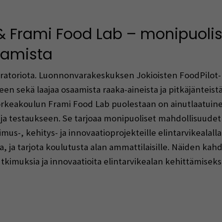
& Frami Food Lab – monipuolis
tamista
ratoriota. Luonnonvarakeskuksen Jokioisten FoodPilot-ko
een sekä laajaa osaamista raaka-aineista ja pitkäjänteis
rkeakoulun Frami Food Lab puolestaan on ainutlaatuine
ja testaukseen. Se tarjoaa monipuoliset mahdollisuudet
imus-, kehitys- ja innovaatioprojekteille elintarvikealall
eja, ja tarjota koulutusta alan ammattilaisille. Näiden k
kimuksia ja innovaatioita elintarvikealan kehittämiseksi