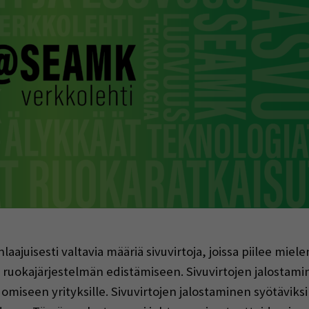
indow)
aajuisesti valtavia määriä sivuvirtoja, joissa piilee miel
ruokajärjestelmän edistämiseen. Sivuvirtojen jalostamin
omiseen yrityksille. Sivuvirtojen jalostaminen syötäviksi 