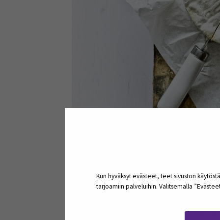
Kuva: Unplash, Margaret Jaszowska.
Kestävä ja vastuulli
Kun hyväksyt evästeet, teet sivuston käytöstä
tarjoamiin palveluihin. Valitsemalla ”Eväste
osista ruokajärjest
Elintarviketeollisuuden pilotissa tutk