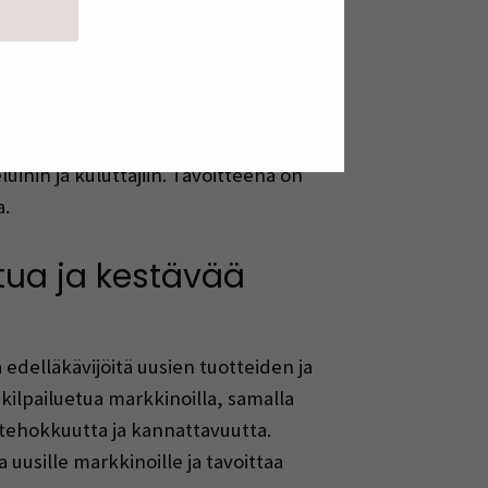
ahdollisuuksista ja hyödyistä sekä
y sivuvirtojen kartoittaminen,
ttaminen. Elintarviketeollisuuden
etta, joka ottaa huomioon
useita pilotteja, jotka keskittyvät
uihin ja kuluttajiin. Tavoitteena on
a.
etua ja kestävää
a edelläkävijöitä uusien tuotteiden ja
kilpailuetua markkinoilla, samalla
tehokkuutta ja kannattavuutta.
uusille markkinoille ja tavoittaa