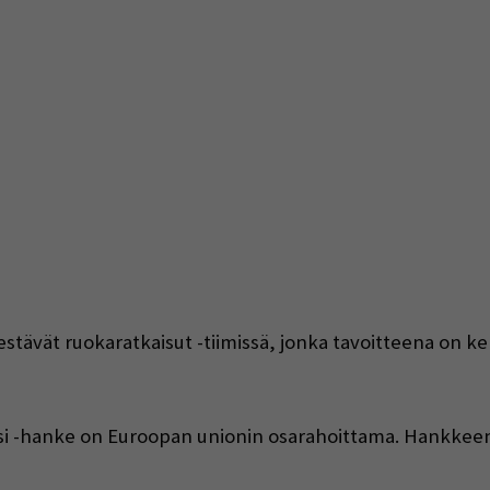
estävät ruokaratkaisut -tiimissä, jonka tavoitteena on 
ssi -hanke on Euroopan unionin osarahoittama. Hankkeen