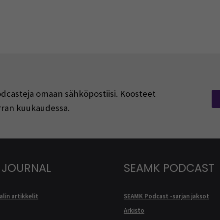
podcasteja omaan sähköpostiisi. Koosteet
kerran kuukaudessa.
 JOURNAL
SEAMK PODCAST
lin artikkelit
SEAMK Podcast -sarjan jaksot
Arkisto