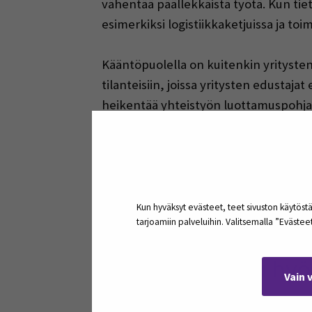
vähentää päällekkäistä työtä. Kun tie
esimerkiksi logistiikkaketjuissa ja to
Kääntöpuolella on kuitenkin yritysten
tilanteisiin, joissa yritysten edustaj
heikentää yhteistyön luottamuspohja
on monissa verkostoissa merkittävä ha
työmäärää ja virheiden riskiä.
Etätyön ja -kokousten yleistyminen 
osallistujamäärät ja toistuvat virtuaal
Kun hyväksyt evästeet, teet sivuston käytöstä
tarjoamiin palveluihin. Valitsemalla ”Eväste
vuorovaikutuksen laadun merkitystä: te
Kustannukset ja hyöd
Vain 
Digitalisoitumisen kustannukset ja hyö