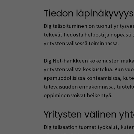
Tiedon läpinäkyvyys
Digitalisoituminen on tuonut yritysve
tekevät tiedosta helposti ja nopeasti
yritysten välisessä toiminnassa.
DigiNet-hankkeen kokemusten mukaan t
yritysten välistä keskustelua. Kun vuor
epämuodollisissa kohtaamisissa, kuten
tulevaisuuden ennakoinnissa, tuotekeh
oppiminen voivat heikentyä.
Yritysten välinen yh
Digitalisaation tuomat työkalut, kuten