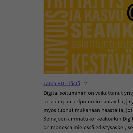
(Opens in a new w
Lataa PDF tästä
Digitalisoituminen on vaikuttanut yrit
on aiempaa helpommin saatavilla, ja yr
myös tuonut mukanaan haasteita, jotka
Seinäjoen ammattikorkeakoulun Digital
on monessa mielessä edistysaskel, sen 