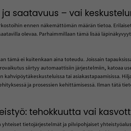
 ja saatavuus – vai keskuste
rkostoihin ennen näkemättömän määrän tietoa. Erilaiset di
 saatavilla olevaa. Parhaimmillaan tämä lisää läpinäkyvyy
ämä ei kuitenkaan aina toteudu. Joissain tapauksissa 
ovaikutus siirtyy automaattisiin järjestelmiin, katoaa use
 kahvipöytäkeskusteluissa tai asiakastapaamisissa. Hilja
ityksessä ja prosessien kehittämisessä. Ilman tätä tieto
teistyö: tehokkuutta vai kasvo
 yhteiset tietojärjestelmät ja pilvipohjaiset yhteistyöalu