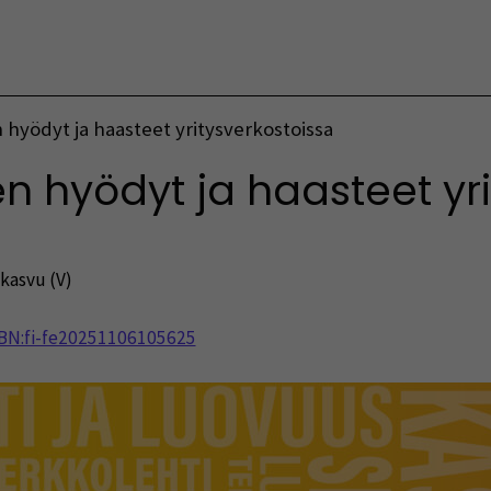
Vaihda kieltä
n hyödyt ja haasteet yritysverkostoissa
en hyödyt ja haasteet yr
 kasvu (V)
NBN:fi-fe20251106105625