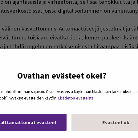
to on ajantasaista ja virheetöntä, se lisää tehokkuutta 
imitusverkostoissa, joissa digitalisoituminen on vähentäny
 välinen kasvottomuus. Automaattiset järjestelmät ja säh
at eivät tunne toisiaan, eivätkä tiedä, kenen puoleen kää
a ja tehdä ongelmien ratkaisemisesta hitaampaa. Lisäk
aste: tietoja joudutaan hakemaan ja syöttämään manuaalis
Ovathan evästeet okei?
pandemian jälkeen on tuonut mukanaan uudenlaisia tehok
itapaamiset vievät aikaa ilman, että ne aina tuottavat lis
 mahdollisimman sujuvan. Osaa evästeistä käytetään tilastollisiin tarkoituksiin, j
et ok” hyväksyt evästeiden käytön.
Lisätietoa evästeistä.
knologia yksin ei takaa tehokkuutta, ellei sen käyttöä j
yt – kuka hyötyy digitalisaat
välttämättömät evästeet
Evästeet ok
dyt jakautuvat verkostoissa epätasaisesti. Yrityksen kok