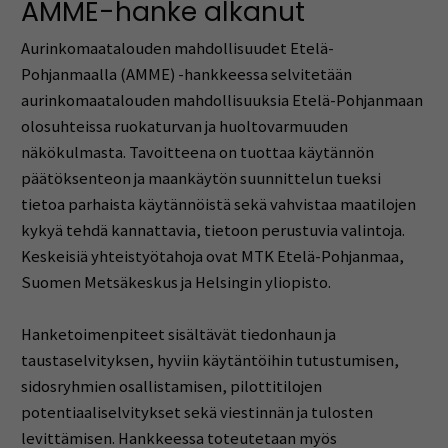
AMME-hanke alkanut
Aurinkomaatalouden mahdollisuudet Etelä-
Pohjanmaalla (AMME) -hankkeessa selvitetään
aurinkomaatalouden mahdollisuuksia Etelä-Pohjanmaan
olosuhteissa ruokaturvan ja huoltovarmuuden
näkökulmasta. Tavoitteena on tuottaa käytännön
päätöksenteon ja maankäytön suunnittelun tueksi
tietoa parhaista käytännöistä sekä vahvistaa maatilojen
kykyä tehdä kannattavia, tietoon perustuvia valintoja.
Keskeisiä yhteistyötahoja ovat MTK Etelä-Pohjanmaa,
Suomen Metsäkeskus ja Helsingin yliopisto.
Hanketoimenpiteet sisältävät tiedonhaun ja
taustaselvityksen, hyviin käytäntöihin tutustumisen,
sidosryhmien osallistamisen, pilottitilojen
potentiaaliselvitykset sekä viestinnän ja tulosten
levittämisen. Hankkeessa toteutetaan myös