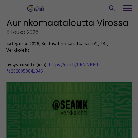
Siirry
sisältöön
Avaa
Aurinkomaataloutta Virossa
8 touko 2026
kategoria:
2026
,
Kestävät ruokaratkaisut (V)
,
TKI
,
Verkkolehti
pysyvä osoite (urn):
https://urn.fi/URN:NBN:fi-
fe2026050841346