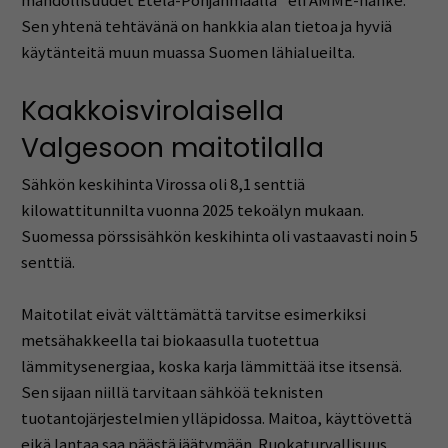
mahdollisuudet Etelä-Pohjanmaalla” eli AMME-hanke.
Sen yhtenä tehtävänä on hankkia alan tietoa ja hyviä
käytänteitä muun muassa Suomen lähialueilta.
Kaakkoisvirolaisella
Valgesoon maitotilalla
Sähkön keskihinta Virossa oli 8,1 senttiä
kilowattitunnilta vuonna 2025 tekoälyn mukaan.
Suomessa pörssisähkön keskihinta oli vastaavasti noin 5
senttiä.
Maitotilat eivät välttämättä tarvitse esimerkiksi
metsähakkeella tai biokaasulla tuotettua
lämmitysenergiaa, koska karja lämmittää itse itsensä.
Sen sijaan niillä tarvitaan sähköä teknisten
tuotantojärjestelmien ylläpidossa. Maitoa, käyttövettä
eikä lantaa saa päästä jäätymään. Ruokaturvallisuus