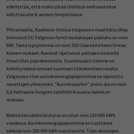
edellyttää, että maito pitää tiloilla ja maitoautoissa
säilyttää alle 6-asteen lämpötilassa.
Põlvamaalla, Kaakkois-Virossa Valgesoon maatilalla (Ahja
teenused OÜ Valgesoo farm) nautakarjan pääluku on noin
600. Tästä lypsylehmiä on noin 250 tilaa esitelleen Urmas
Kainen mukaan. Navetat sijaitsevat peltojen keskellä
ilman tilan päärakennusta. Suomessakin tilanne on
kehittymässä samaan suuntaan tilarakenteen osalta.
Valgesoon tilan aurinkoenergiajärjestelmä on sijoitettu
navettojen yhteyteen. ”Aurinkoparkin” pinta-ala on noin
0,6 hehtaaria Googlen satelliittikuvasta lasketun
mukaan.
Maitotilan sähkönkulutus on ollut noin 150 000 kWh
vuodessa. Aurinkoenergiajärjestelmä on tuottanut
sähköä noin 200 000 kWh vuositasolla. Tilan akustojen