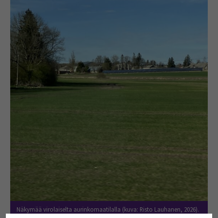
Näkymää virolaiselta aurinkomaatilalla (kuva: Risto Lauhanen, 2026).