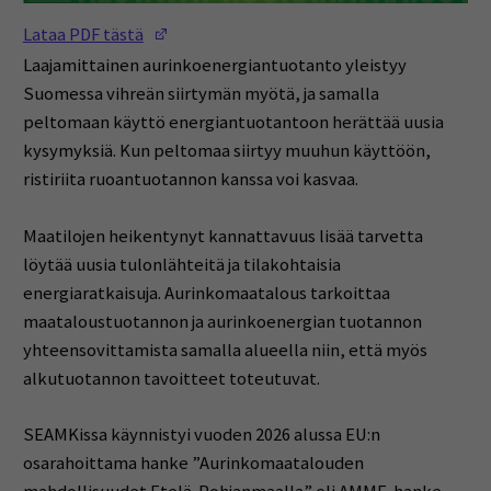
(Opens in a new window)
Lataa PDF tästä
Laajamittainen aurinkoenergiantuotanto yleistyy
Suomessa vihreän siirtymän myötä, ja samalla
peltomaan käyttö energiantuotantoon herättää uusia
kysymyksiä. Kun peltomaa siirtyy muuhun käyttöön,
ristiriita ruoantuotannon kanssa voi kasvaa.
Maatilojen heikentynyt kannattavuus lisää tarvetta
löytää uusia tulonlähteitä ja tilakohtaisia
energiaratkaisuja. Aurinkomaatalous tarkoittaa
maataloustuotannon ja aurinkoenergian tuotannon
yhteensovittamista samalla alueella niin, että myös
alkutuotannon tavoitteet toteutuvat.
SEAMKissa käynnistyi vuoden 2026 alussa EU:n
osarahoittama hanke ”Aurinkomaatalouden