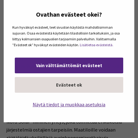
Turvallisuus tärkeää
Ovathan evästeet okei?
Maatilojen on otettava huomioon sähköturvallisuus.
Kun hyväksyt evästeet, teet sivuston käytöstä mahdollisimman
Valgesoon aurinkokennokenttä on aidattu ja
sujuvan. Osaa evästeistä käytetään tilastollisiin tarkoituksiin, ja osa
liittyy kolmansien osapuolien tarjoamiin palveluihin. Valitsemalla
asianmukaiset varoituskyltit merkitty niihin.
”Evästeet ok” hyväksyt evästeiden käytön.
Lisätietoa evästeistä.
Laajoja peltoaukeita ei havaittu aurinkopaneelien
Vain välttämättömät evästeet
peitossa. Kun maastoa tiedusteli ja maisemia tarkkaili,
aurinkoenergian tuotanto näytti olevan pääosin
valjastettu maatilojen omiin tarpeisiin pellon reunoille ja
Evästeet ok
liki tuotantorakennuksia.
Näytä tiedot ja muokkaa asetuksia
Nykyään Virossa on useita aurinkovoimajärjestelmien
toimittajia. Tartu Maamess -näyttelyssä oli esillä ainakin
Nord Solar -niminen yritys, joka toimittaa erikokoisia
järjestelmiä ostajien tarpeisiin. Maatiloille voidaan
räätälöidä yksilöllisiä aurinkoenergiaratkaisuja.