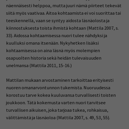
näennäisesti helppoa, mutta juuri nämä piirteet tekevät
siitä myös vaativaa. Aitoa kohtaamista ei voi suorittaa tai
teeskennellä, vaan se syntyy aidosta läsnäolosta ja
kiinnostuksesta toista ihmistä kohtaan (Mattila 2007, s.
33). Aidossa kohtaamisessa nuori tulee nähdyksi ja
kuulluksi omana itsenään. Nykyhetken lisäksi
kohtaamisessa on aina läsnä myös molempien
osapuolten historia sekä heidän tulevaisuuden
unelmansa (Mattila 2011, 15-16.)
Mattilan mukaan arvostaminen tarkoittaa erityisesti
nuoren omanarvontunnon tukemista. Nuoruudessa
korostuu tarve kokea kuuluvansa turvallisesti toisten
joukkoon. Tätä kokemusta varten nuori tarvitsee
turvallisen aikuisen, joka tarjoaa tukea, rohkaisua,
välittämistä ja läsnäoloa (Mattila 2007, s. 49, 53, 55).