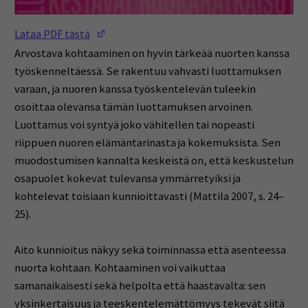
(Opens in a new window)
Lataa PDF tästä
Arvostava kohtaaminen on hyvin tärkeää nuorten kanssa
työskenneltäessä. Se rakentuu vahvasti luottamuksen
varaan, ja nuoren kanssa työskentelevän tuleekin
osoittaa olevansa tämän luottamuksen arvoinen.
Luottamus voi syntyä joko vähitellen tai nopeasti
riippuen nuoren elämäntarinasta ja kokemuksista. Sen
muodostumisen kannalta keskeistä on, että keskustelun
osapuolet kokevat tulevansa ymmärretyiksi ja
kohtelevat toisiaan kunnioittavasti (Mattila 2007, s. 24–
25).
Aito kunnioitus näkyy sekä toiminnassa että asenteessa
nuorta kohtaan. Kohtaaminen voi vaikuttaa
samanaikaisesti sekä helpolta että haastavalta: sen
yksinkertaisuus ja teeskentelemättömyys tekevät siitä