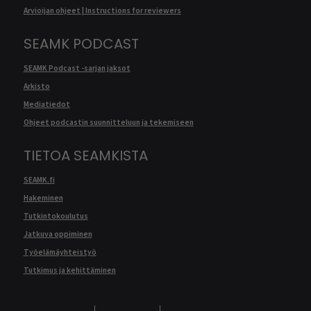
Arvioijan ohjeet | Instructions for reviewers
SEAMK PODCAST
SEAMK Podcast -sarjan jaksot
Arkisto
Mediatiedot
Ohjeet podcastin suunnitteluun ja tekemiseen
TIETOA SEAMKISTA
SEAMK.fi
Hakeminen
Tutkintokoulutus
Jatkuva oppiminen
Työelämäyhteistyö
Tutkimus ja kehittäminen