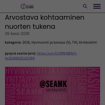
Siirry
sisältöön
Avaa
Arvostava kohtaaminen
nuorten tukena
29 kesä 2026
kategoria:
2026
,
Hyvinvointi ja luovuus (V)
,
TKI
,
Verkkolehti
pysyvä osoite (urn):
https://urn.fi/URN:NBN:fi-
fe20260625102394