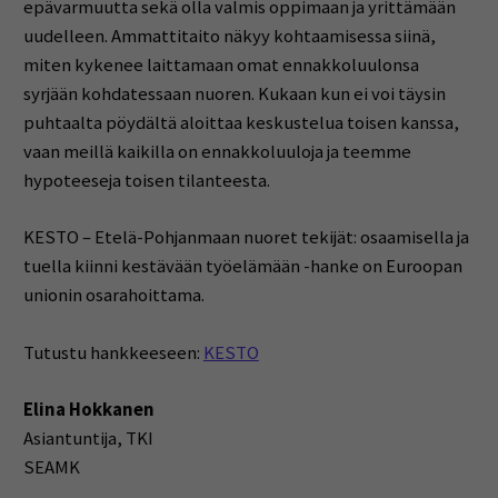
epävarmuutta sekä olla valmis oppimaan ja yrittämään
uudelleen. Ammattitaito näkyy kohtaamisessa siinä,
miten kykenee laittamaan omat ennakkoluulonsa
syrjään kohdatessaan nuoren. Kukaan kun ei voi täysin
puhtaalta pöydältä aloittaa keskustelua toisen kanssa,
vaan meillä kaikilla on ennakkoluuloja ja teemme
hypoteeseja toisen tilanteesta.
KESTO – Etelä-Pohjanmaan nuoret tekijät: osaamisella ja
tuella kiinni kestävään työelämään -hanke on Euroopan
unionin osarahoittama.
Tutustu hankkeeseen:
KESTO
Elina Hokkanen
Asiantuntija, TKI
SEAMK