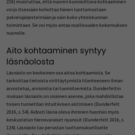
216) muistuttaa, että nuoren kunnioittava kohtaaminen
voi jo itsessään kohottaa hänen luottamustaan
palvelujärjestelmään ja näin koko yhteiskunnan
toimintaan. Se voi myös antaa osallisuuden kokemuksen
nuorelle.
Aito kohtaaminen syntyy
läsnäolosta
Läsnäolo on keskeinen osa aitoa kohtaamista. Se
tarkoittaa tietoista virittäytymistä tilanteeseen ilman
arvostelua, arviointia tai tuomitsemista. Dunderfeltin
mukaan läsnäolo on sisäinen asenne, joka mahdollistaa
toisen tunnetilan intuitiivisen aistimisen (Dunderfelt
2016, s. 54). Aidosti läsnä oleva ihminen huomioi myös
keskustelun hienovaraiset nyanssit (Dunderfelt 2016, s.
124). Läsnäolo luo perustan luottamukselliselle