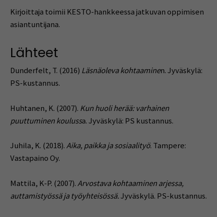
Kirjoittaja toimii KESTO-hankkeessa jatkuvan oppimisen
asiantuntijana.
Lähteet
Dunderfelt, T. (2016)
Läsnäoleva kohtaamine
n. Jyväskylä:
PS-kustannus.
Huhtanen, K. (2007).
Kun huoli herää: varhainen
puuttuminen kouluss
a. Jyväskylä: PS kustannus.
Juhila, K. (2018).
Aika, paikka ja sosiaalityö
. Tampere:
Vastapaino Oy.
Mattila, K-P. (2007).
Arvostava kohtaaminen arjessa,
auttamistyössä ja työyhteisössä.
Jyväskylä. PS-kustannus.