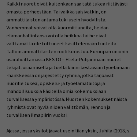
Kaikki nuoret eivät kuitenkaan saa tätä tukea riittävästi
omasta perheestään. Tai vaikka saisivatkin, on
ammattilaisten antama tuki usein hyödyllistä.
Vanhemmat voivat olla kuormittuneita, heidän
elämänhallintansa voi olla heikkoa tai he eivät
välttämättä ole tottuneet käsittelemään tunteita.
Tällöin ammattilaisten rooli korostuu. Euroopan unionin
osarahoittamassa KESTO – Etelä-Pohjanmaan nuoret
tekijät: osaamisella ja tuella kiinni kestävään työelämään
-hankkeessa on järjestetty ryhmiä, jotka tarjoavat
nuorille tukea, opiskelu- ja työelämätaitoja ja
mahdollisuuksia käsitellä omia kokemuksiaan
turvallisessa ympäristössä. Nuorten kokemukset näistä
ryhmistä ovat hyviä niiden välittömän, rennon ja
turvallisen ilmapiirin vuoksi.
Ajassa, jossa yksilöt jäävät usein liian yksin, Juhila (2018, s.