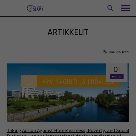
Siirry
sisältöön
Avaa
ARTIKKELIT
Tilaa RSS-feed
01
marras
Taking Action Against Homelessness, Poverty, and Social