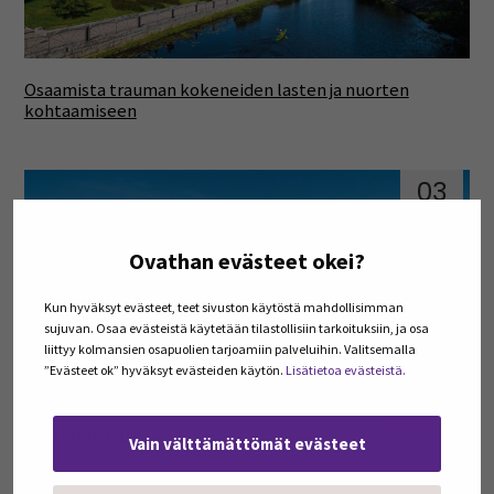
Osaamista trauman kokeneiden lasten ja nuorten
kohtaamiseen
03
loka
Ovathan evästeet okei?
Kun hyväksyt evästeet, teet sivuston käytöstä mahdollisimman
sujuvan. Osaa evästeistä käytetään tilastollisiin tarkoituksiin, ja osa
liittyy kolmansien osapuolien tarjoamiin palveluihin. Valitsemalla
”Evästeet ok” hyväksyt evästeiden käytön.
Lisätietoa evästeistä.
Terveisiä kansainvälisestä mielenterveystyön
konferenssista
Vain välttämättömät evästeet