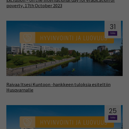
Exclusion – on the international day for eradication of
poverty, 17th October 2023
31
loka
Raivaa Itsesi Kuntoon -hankkeen tuloksia esiteltiin
Husqvarnalle
25
loka