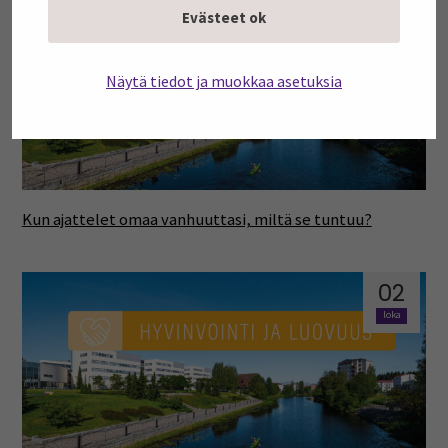
02
Evästeet ok
loka
Näytä tiedot ja muokkaa asetuksia
Kun ajattelet omaa vanhuuttasi, miltä se tuntuu?
02
loka