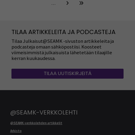
…
TILAA ARTIKKELEITA JA PODCASTEJA
Tilaa Julkaisut@SEAMK -sivuston artikkeleita ja
podcasteja omaan sähköpostiisi. Koosteet
viimeisimmistä julkaisuista lähetetään tilaajille
kerran kuukaudessa.
TILAA UUTISKIRJEITÄ
@SEAMK-VERKKOLEHTI
@SEAMK-verkkolehden artikkelit
Arkisto