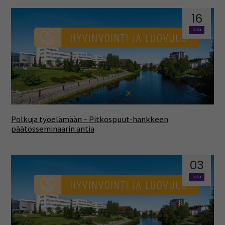
16
loka
Polkuja työelämään – Pitkospuut-hankkeen
päätösseminaarin antia
03
loka