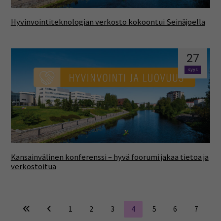
Hyvinvointiteknologian verkosto kokoontui Seinäjoella
27
syys
Kansainvälinen konferenssi – hyvä foorumi jakaa tietoa ja
verkostoitua
1
2
3
4
5
6
7