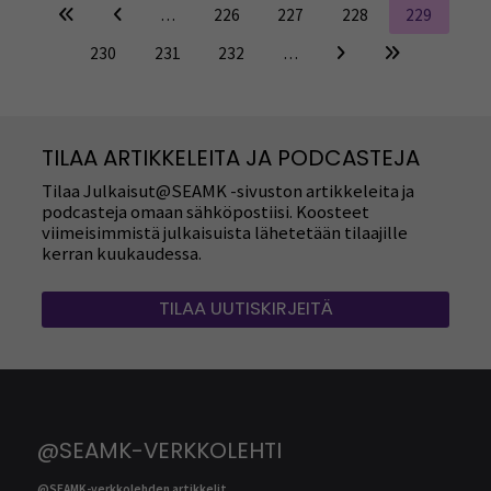
…
226
227
228
229
230
231
232
…
TILAA ARTIKKELEITA JA PODCASTEJA
Tilaa Julkaisut@SEAMK -sivuston artikkeleita ja
podcasteja omaan sähköpostiisi. Koosteet
viimeisimmistä julkaisuista lähetetään tilaajille
kerran kuukaudessa.
TILAA UUTISKIRJEITÄ
@SEAMK-VERKKOLEHTI
@SEAMK-verkkolehden artikkelit