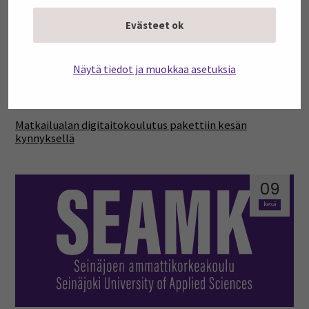
kesä
Evästeet ok
Näytä tiedot ja muokkaa asetuksia
Matkailualan digitaitokoulutus pakettiin kesän
kynnyksellä
09
kesä