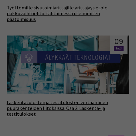
Työttömille sivutoimiyrittäjille yrittäjyys ei ole
pakkovaihtoehto: tähtäimessä useimmiten
päätoimisuus
09
kesä
Laskentatulosten ja testitulosten vertaaminen
puurakenteiden liitoksissa. Osa 2: Laskenta- ja
testitulokset