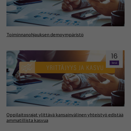
Toiminnanohjauksen demoympäristö
16
kesä
Oppilaitosrajat ylittävä kansainvälinen yhteistyö edistää
ammatillista kasvua