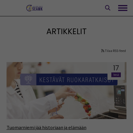
Siirry
sisältöön
Avaa
ARTIKKELIT
Tilaa RSS-feed
17
kesä
Tuomarniemi jää historiaan ja elämään