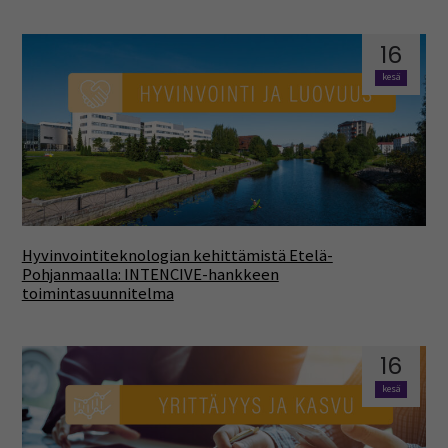
16
kesä
Hyvinvointiteknologian kehittämistä Etelä-
Pohjanmaalla: INTENCIVE-hankkeen
toimintasuunnitelma
16
kesä