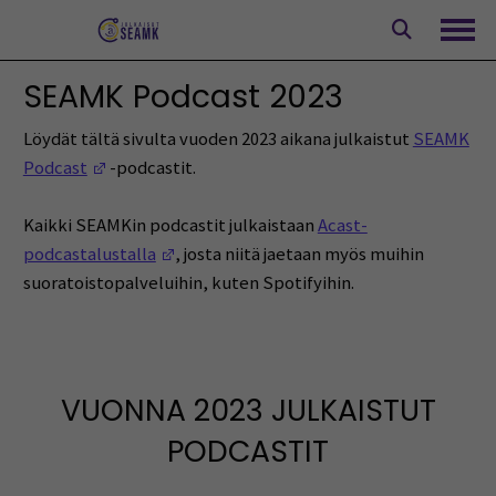
Siirry
sisältöön
Avaa
SEAMK Podcast 2023
Löydät tältä sivulta vuoden 2023 aikana julkaistut
SEAMK
(Opens in a new window)
Podcast
-podcastit.
Kaikki SEAMKin podcastit julkaistaan
Acast-
(Opens in a new window)
podcastalustalla
, josta niitä jaetaan myös muihin
suoratoistopalveluihin, kuten Spotifyihin.
VUONNA 2023 JULKAISTUT
PODCASTIT