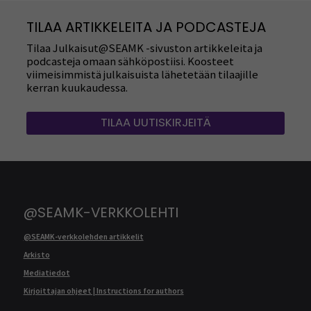
TILAA ARTIKKELEITA JA PODCASTEJA
Tilaa Julkaisut@SEAMK -sivuston artikkeleita ja
podcasteja omaan sähköpostiisi. Koosteet
viimeisimmistä julkaisuista lähetetään tilaajille
kerran kuukaudessa.
TILAA UUTISKIRJEITÄ
@SEAMK-VERKKOLEHTI
@SEAMK-verkkolehden artikkelit
Arkisto
Mediatiedot
Kirjoittajan ohjeet | Instructions for authors