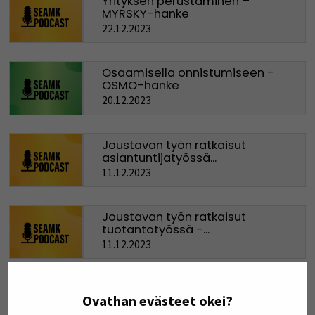
Yrityksen perustaminen –
MYRSKY-hanke
22.12.2023
Osaamisella onnistumiseen -
OSMO-hanke
20.12.2023
Joustavan työn ratkaisut
asiantuntijatyössä...
11.12.2023
Joustavan työn ratkaisut
tuotantotyössä -...
11.12.2023
Ulkopuolisen asiantuntijuuden
Ovathan evästeet okei?
hyödyntäminen...