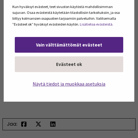
11.12.2023
Kun hyväksyt evästeet, teet sivuston käytöstä mahdollisimman
sujuvan. Osaa evästeistä käytetään tilastollisiin tarkoituksiin, ja osa
liittyy kolmansien osapuolien tarjoamiin palveluihin. Valitsemalla
Opinnäytetyö: Kognitiivinen
”Evästeet ok” hyväksyt evästeiden käytön.
Lisätietoa evästeistä.
ergonomia ja...
06.11.2023
Vain välttämättömät evästeet
Yhä parempi kampus ja lähialue –
Kampus...
27.10.2023
Evästeet ok
Näytä tiedot ja muokkaa asetuksia
LISÄÄ UUTISIA
Jaa: