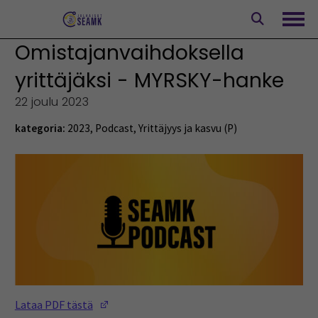
Siirry
sisältöön
Avaa
Omistajanvaihdoksella
yrittäjäksi - MYRSKY-hanke
22 joulu 2023
kategoria:
2023
,
Podcast
,
Yrittäjyys ja kasvu (P)
(Opens in a new window)
Lataa PDF tästä