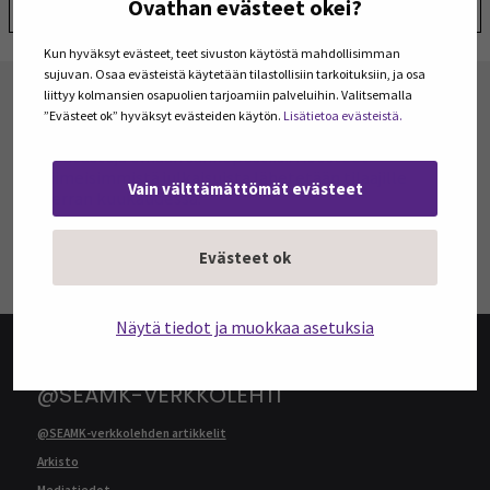
Ovathan evästeet okei?
Jaa:
Kun hyväksyt evästeet, teet sivuston käytöstä mahdollisimman
sujuvan. Osaa evästeistä käytetään tilastollisiin tarkoituksiin, ja osa
liittyy kolmansien osapuolien tarjoamiin palveluihin. Valitsemalla
TILAA ARTIKKELEITA JA PODCASTEJA
”Evästeet ok” hyväksyt evästeiden käytön.
Lisätietoa evästeistä.
Tilaa Julkaisut@SEAMK -sivuston artikkeleita ja
podcasteja omaan sähköpostiisi. Koosteet
viimeisimmistä julkaisuista lähetetään tilaajille
Vain välttämättömät evästeet
kerran kuukaudessa.
TILAA UUTISKIRJEITÄ
Evästeet ok
Näytä tiedot ja muokkaa asetuksia
@SEAMK-VERKKOLEHTI
@SEAMK-verkkolehden artikkelit
Arkisto