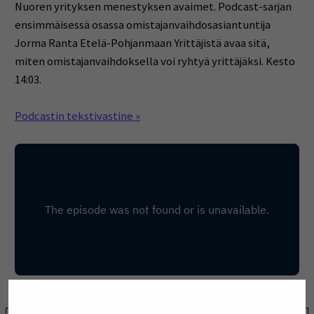
Nuoren yrityksen menestyksen avaimet. Podcast-sarjan
ensimmäisessä osassa omistajanvaihdosasiantuntija
Jorma Ranta Etelä-Pohjanmaan Yrittäjistä avaa sitä,
miten omistajanvaihdoksella voi ryhtyä yrittäjäksi. Kesto
14:03.
Podcastin tekstivastine
»